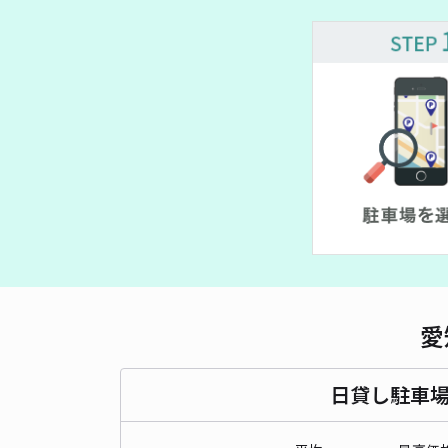
愛
日貸し駐車