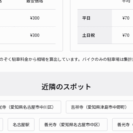
格
最安価格
平均
レオ
¥
300
平日
¥
70
¥3
¥
300
土日祝
¥
70
貸出
をのぞく駐車料金から相場を算出しています。バイクのみの駐車場は集計
長さ
対応
近隣のスポット
光寺（愛知県名古屋市中川区）
吉祥寺（愛知県津島市中野町）
城3
¥4
名古屋駅
善光寺（愛知県名古屋市中区）
善光寺