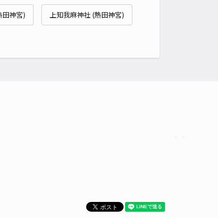
貸し可
熱田神宮)
上知我麻神社 (熱田神宮)
時間
24時間営業
タイプ
平置き
再入庫
可
500cm 以下
車幅
190cm 以下
高さ
制限なし
車種
オートバイ
軽自動車
コンパクトカー
中型車
ワンボックス
大型車・SUV
詳細へ
パレスパーシモンハイツ駐車場【29895】
2
/ 1件
00〜
/ 日
時間
24時間営業
タイプ
平置き
再入庫
可
500cm 以下
車幅
200cm 以下
高さ
制限なし