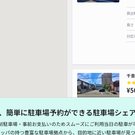
貸出
長さ
対応
千音
¥5
、簡単に駐車場予約ができる駐車場シェ
貸出
制駐車場・事前お支払いのためスムーズにご利用当日の駐車が
長さ
キッパの持つ豊富な駐車場拠点から、目的地に近い駐車場が見つ