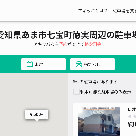
アキッパとは？
駐車場を貸
愛知県あま市七宝町徳実周辺の駐車
アキッパなら
予約
ができて
格安料金
!
未定
指定なし
6件の駐車場があります
利用可能な駐車場のみ表示
レオ
¥ 500~
¥3