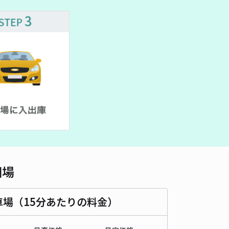
車種
オートバイ
軽自動車
コンパクトカー
中型車
ワンボックス
大型車・SUV
詳細へ
11丁目駐車場
5
/ 2件
00〜
/ 日
¥100〜 / 15分
貸し可
時間
24時間営業
タイプ
平置き
再入庫
可
500cm 以下
車幅
190cm 以下
高さ
制限なし
相場
車種
オートバイ
軽自動車
コンパクトカー
中型車
ワンボックス
大型車・SUV
車場（15分あたりの料金）
詳細へ