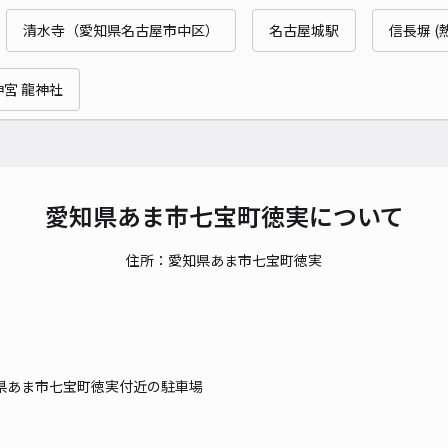
時間
清水寺（愛知県名古屋市中区）
名古屋城駅
信長塀 (
貸出
宮 龍神社
長さ
対応
愛知県あま市七宝町徳実について
住所：愛知県あま市七宝町徳実
レオ
¥3
県あま市七宝町徳実付近の駐車場
貸出
長さ