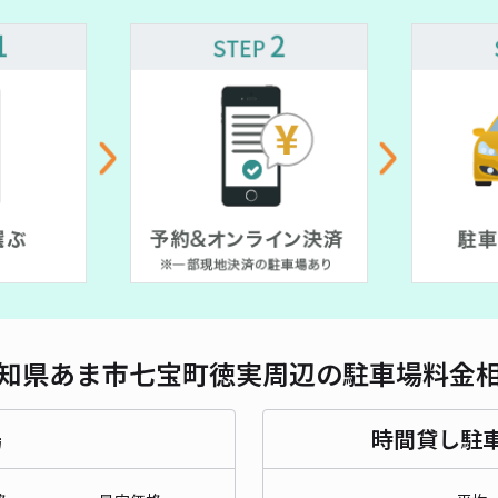
対応
本町
¥5
時間
貸出
長さ
知県あま市七宝町徳実周辺の駐車場料金
対応
場
時間貸し駐