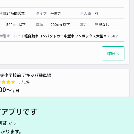
時間
24時間営業
タイプ
平置き
再入庫
可
500cm 以下
車幅
200cm 以下
高さ
制限なし
車種
オートバイ
軽自動車
コンパクトカー
中型車
ワンボックス
大型車・SUV
詳細へ
寺小学校前 アキッパ駐車場
5
/ 1件
00〜
/ 日
アアプリです
時間
24時間営業
タイプ
平置き
再入庫
可
可能です。
495cm 以下
車幅
245cm 以下
高さ
制限なし
かります。