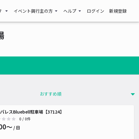
す
イベント興行主の方
ヘルプ
ログイン
新規登録
場
パレスBluebell駐車場【37124】
0
/ 0件
00〜
/ 日