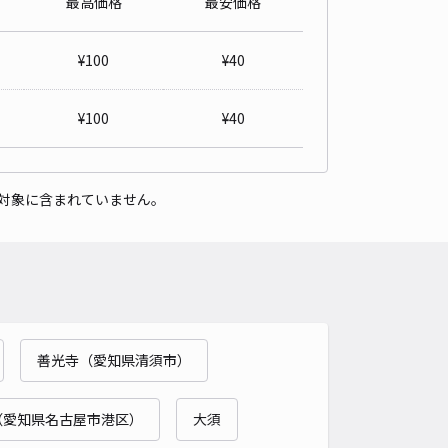
最高価格
最安価格
パレスパーシモンアネックス駐車場【41469】
0
/ 0件
¥
100
¥
40
00〜
/ 日
¥
100
¥
40
時間
24時間営業
タイプ
平置き
再入庫
可
対象に含まれていません。
500cm 以下
車幅
200cm 以下
高さ
制限なし
車種
オートバイ
軽自動車
コンパクトカー
中型車
ワンボックス
大型車・SUV
詳細へ
善光寺（愛知県清須市）
丁目447駐車場
0
/ 0件
00〜
（愛知県名古屋市港区）
大須
/ 日
¥40〜 / 15分