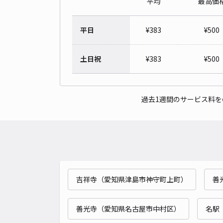
平均
最高価
平日
¥
383
¥
500
土日祝
¥
383
¥
500
過去1週間のサービス料
吉祥寺（愛知県津島市神守町上町）
善
善光寺（愛知県名古屋市中村区）
名駅