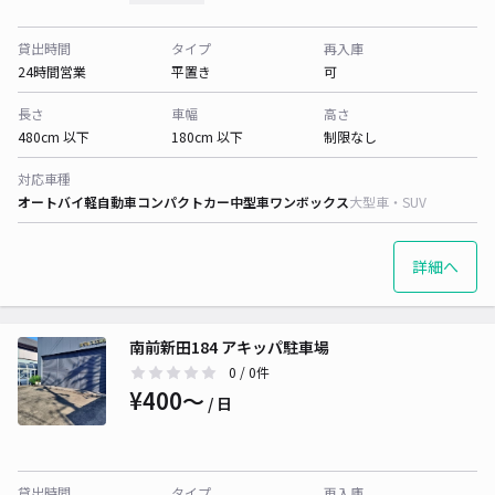
貸出時間
タイプ
再入庫
24時間営業
平置き
可
長さ
車幅
高さ
480cm 以下
180cm 以下
制限なし
対応車種
オートバイ
軽自動車
コンパクトカー
中型車
ワンボックス
大型車・SUV
詳細へ
南前新田184 アキッパ駐車場
0
/ 0件
¥400〜
/ 日
貸出時間
タイプ
再入庫