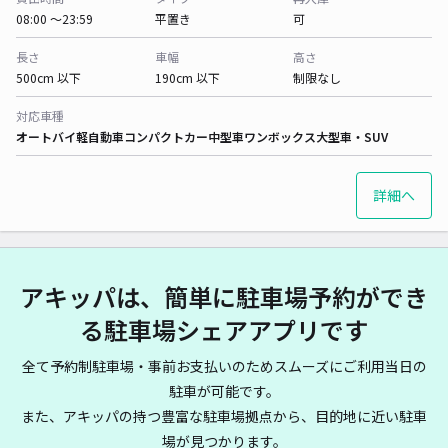
08:00 〜23:59
平置き
可
長さ
車幅
高さ
500cm 以下
190cm 以下
制限なし
対応車種
オートバイ
軽自動車
コンパクトカー
中型車
ワンボックス
大型車・SUV
詳細へ
アキッパは、簡単に駐車場予約ができ
る駐車場シェアアプリです
全て予約制駐車場・事前お支払いのためスムーズにご利用当日の
駐車が可能です。
また、アキッパの持つ豊富な駐車場拠点から、目的地に近い駐車
場が見つかります。