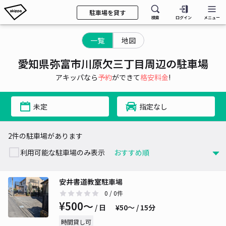
駐車場を貸す
検索
ログイン
メニュー
一覧
地図
愛知県弥富市川原欠三丁目周辺の駐車場
アキッパなら
予約
ができて
格安料金
!
未定
指定なし
2件の駐車場があります
利用可能な駐車場のみ表示
安井書道教室駐車場
0
/ 0件
¥500〜
/ 日
¥50〜 / 15分
時間貸し可