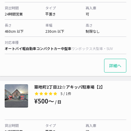
貸出時間
タイプ
再入庫
24時間営業
平置き
可
長さ
車幅
高さ
460cm 以下
230cm 以下
制限なし
対応車種
オートバイ
軽自動車
コンパクトカー
中型車
ワンボックス
大型車・SUV
詳細へ
築地町2丁目22☆アキッパ駐車場【2】
5
/ 1件
¥500〜
/ 日
貸出時間
タイプ
再入庫