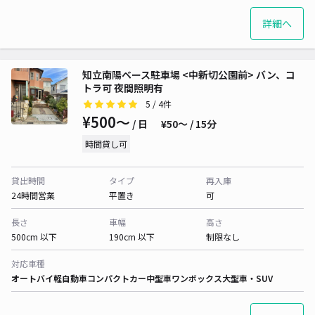
詳細へ
知立南陽ベース駐車場 <中新切公園前> バン、コ
トラ可 夜間照明有
5
/ 4件
¥500〜
/ 日
¥50〜 / 15分
時間貸し可
貸出時間
タイプ
再入庫
24時間営業
平置き
可
長さ
車幅
高さ
500cm 以下
190cm 以下
制限なし
対応車種
オートバイ
軽自動車
コンパクトカー
中型車
ワンボックス
大型車・SUV