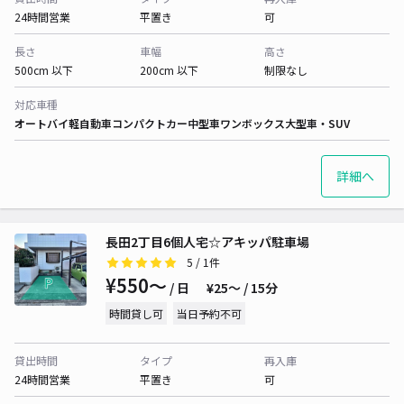
24時間営業
平置き
可
長さ
車幅
高さ
500cm 以下
200cm 以下
制限なし
対応車種
オートバイ
軽自動車
コンパクトカー
中型車
ワンボックス
大型車・SUV
詳細へ
長田2丁目6個人宅☆アキッパ駐車場
5
/ 1件
¥550〜
/ 日
¥25〜 / 15分
時間貸し可
当日予約不可
貸出時間
タイプ
再入庫
24時間営業
平置き
可