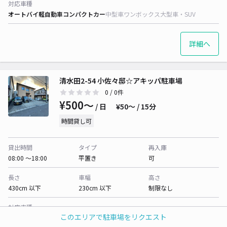
対応車種
オートバイ
軽自動車
コンパクトカー
中型車
ワンボックス
大型車・SUV
詳細へ
清水田2-54 小佐々邸☆アキッパ駐車場
0
/ 0件
¥500〜
/ 日
¥50〜 / 15分
時間貸し可
貸出時間
タイプ
再入庫
08:00 〜18:00
平置き
可
長さ
車幅
高さ
430cm 以下
230cm 以下
制限なし
対応車種
このエリアで駐車場をリクエスト
オートバイ
軽自動車
コンパクトカー
中型車
ワンボックス
大型車・SUV