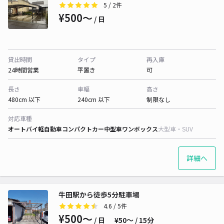
5
/ 2件
¥500〜
/ 日
貸出時間
タイプ
再入庫
24時間営業
平置き
可
長さ
車幅
高さ
480cm 以下
240cm 以下
制限なし
対応車種
オートバイ
軽自動車
コンパクトカー
中型車
ワンボックス
大型車・SUV
詳細へ
牛田駅から徒歩5分駐車場
4.6
/ 5件
¥500〜
/ 日
¥50〜 / 15分