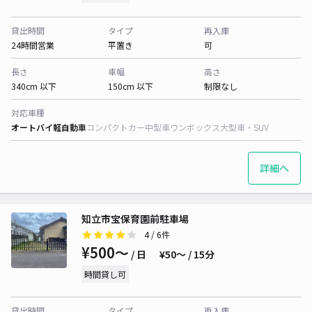
貸出時間
タイプ
再入庫
24時間営業
平置き
可
長さ
車幅
高さ
340cm 以下
150cm 以下
制限なし
対応車種
オートバイ
軽自動車
コンパクトカー
中型車
ワンボックス
大型車・SUV
詳細へ
知立市宝保育園前駐車場
4
/ 6件
¥500〜
/ 日
¥50〜 / 15分
時間貸し可
貸出時間
タイプ
再入庫