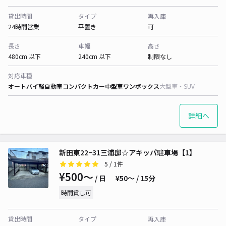
貸出時間
タイプ
再入庫
24時間営業
平置き
可
長さ
車幅
高さ
480cm 以下
240cm 以下
制限なし
対応車種
オートバイ
軽自動車
コンパクトカー
中型車
ワンボックス
大型車・SUV
詳細へ
新田東22−31三浦邸☆アキッパ駐車場【1】
5
/ 1件
¥500〜
/ 日
¥50〜 / 15分
時間貸し可
貸出時間
タイプ
再入庫