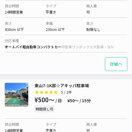
貸出時間
タイプ
再入庫
24時間営業
平置き
可
長さ
車幅
高さ
430cm 以下
230cm 以下
制限なし
対応車種
オートバイ
軽自動車
コンパクトカー
中型車
ワンボックス
大型車・SUV
詳細へ
東山7-1K邸☆アキッパ駐車場
5
/ 2件
¥500〜
/ 日
¥50〜 / 15分
時間貸し可
貸出時間
タイプ
再入庫
24時間営業
平置き
可