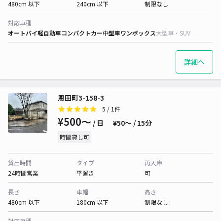
480cm 以下
240cm 以下
制限なし
対応車種
オートバイ
軽自動車
コンパクトカー
中型車
ワンボックス
大型車・SUV
詳細へ
恩田町3-158-3
5
/ 1件
¥500〜
/ 日
¥50〜 / 15分
時間貸し可
貸出時間
タイプ
再入庫
24時間営業
平置き
可
長さ
車幅
高さ
480cm 以下
180cm 以下
制限なし
対応車種