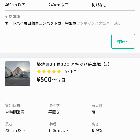
460cm 以下
240cm 以下
制限なし
対応車種
オートバイ
軽自動車
コンパクトカー
中型車
ワンボックス
大型車・SUV
詳細へ
築地町2丁目22☆アキッパ駐車場【3】
5
/ 1件
¥500〜
/ 日
貸出時間
タイプ
再入庫
24時間営業
平置き
可
長さ
車幅
高さ
430cm 以下
170cm 以下
制限なし