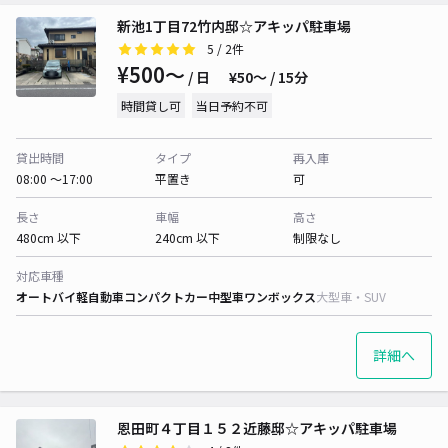
新池1丁目72竹内邸☆アキッパ駐車場
5
/ 2件
¥500〜
/ 日
¥50〜 / 15分
時間貸し可
当日予約不可
貸出時間
タイプ
再入庫
08:00 〜17:00
平置き
可
長さ
車幅
高さ
480cm 以下
240cm 以下
制限なし
対応車種
オートバイ
軽自動車
コンパクトカー
中型車
ワンボックス
大型車・SUV
詳細へ
恩田町４丁目１５２近藤邸☆アキッパ駐車場