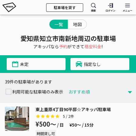
駐車場を貸す
検索
ログイン
メニュー
一覧
地図
愛知県知立市南新地周辺の駐車場
アキッパなら
予約
ができて
格安料金
!
未定
指定なし
39件の駐車場があります
利用可能な駐車場のみ表示
東上重原4丁目90平邸☆アキッパ駐車場
5
/ 2件
¥500〜
/ 日
¥50〜 / 15分
時間貸し可