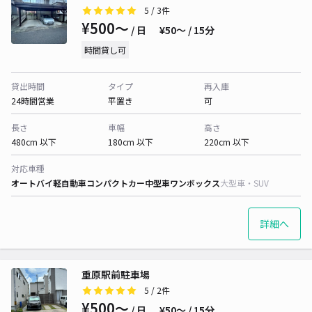
5
/ 3件
¥500〜
/ 日
¥50〜 / 15分
時間貸し可
貸出時間
タイプ
再入庫
24時間営業
平置き
可
長さ
車幅
高さ
480cm 以下
180cm 以下
220cm 以下
対応車種
オートバイ
軽自動車
コンパクトカー
中型車
ワンボックス
大型車・SUV
詳細へ
重原駅前駐車場
5
/ 2件
¥500〜
/ 日
¥50〜 / 15分