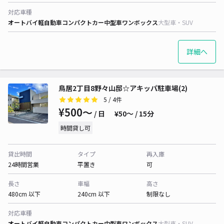
対応車種
オートバイ
軽自動車
コンパクトカー
中型車
ワンボックス
大型車・SUV
詳細へ
鳥居2丁目8野々山邸☆アキッパ駐車場(2)
5
/ 4件
¥500〜
/ 日
¥50〜 / 15分
時間貸し可
貸出時間
タイプ
再入庫
24時間営業
平置き
可
長さ
車幅
高さ
480cm 以下
240cm 以下
制限なし
対応車種
オートバイ
軽自動車
コンパクトカー
中型車
ワンボックス
大型車・SUV