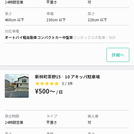
24時間営業
平置き
可
長さ
車幅
高さ
460cm 以下
230cm 以下
220cm 以下
対応車種
オートバイ
軽自動車
コンパクトカー
中型車
ワンボックス
大型車・SUV
詳細へ
新林町茶野15‐10 アキッパ駐車場
5
/ 3件
¥500〜
/ 日
貸出時間
タイプ
再入庫
24時間営業
平置き
可
長さ
車幅
高さ