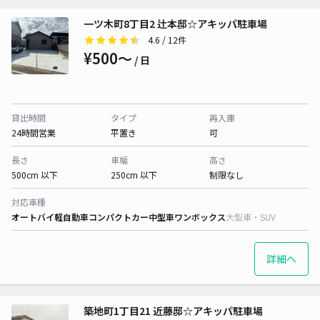
一ツ木町8丁目2 辻本邸☆アキッパ駐車場
4.6
/ 12件
¥500〜
/ 日
貸出時間
タイプ
再入庫
24時間営業
平置き
可
長さ
車幅
高さ
500cm 以下
250cm 以下
制限なし
対応車種
オートバイ
軽自動車
コンパクトカー
中型車
ワンボックス
大型車・SUV
詳細へ
築地町1丁目21 近藤邸☆アキッパ駐車場