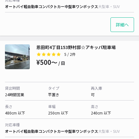
オートバイ
軽自動車
コンパクトカー
中型車
ワンボックス
大型車・SUV
詳細へ
恩田町4丁目153野村邸☆アキッパ駐車場
5
/ 2件
¥500〜
/ 日
貸出時間
タイプ
再入庫
24時間営業
平置き
可
長さ
車幅
高さ
480cm 以下
250cm 以下
240cm 以下
対応車種
オートバイ
軽自動車
コンパクトカー
中型車
ワンボックス
大型車・SUV