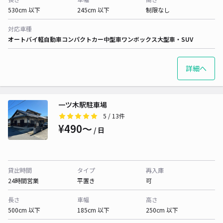
530cm 以下
245cm 以下
制限なし
対応車種
オートバイ
軽自動車
コンパクトカー
中型車
ワンボックス
大型車・SUV
詳細へ
一ツ木駅駐車場
5
/ 13件
¥490〜
/ 日
貸出時間
タイプ
再入庫
24時間営業
平置き
可
長さ
車幅
高さ
500cm 以下
185cm 以下
250cm 以下