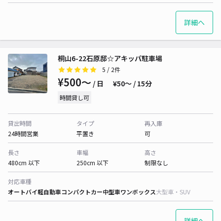
詳細へ
桐山6-22石原邸☆アキッパ駐車場
5
/ 2件
¥500〜
/ 日
¥50〜 / 15分
時間貸し可
貸出時間
タイプ
再入庫
24時間営業
平置き
可
長さ
車幅
高さ
480cm 以下
250cm 以下
制限なし
対応車種
オートバイ
軽自動車
コンパクトカー
中型車
ワンボックス
大型車・SUV
詳細へ