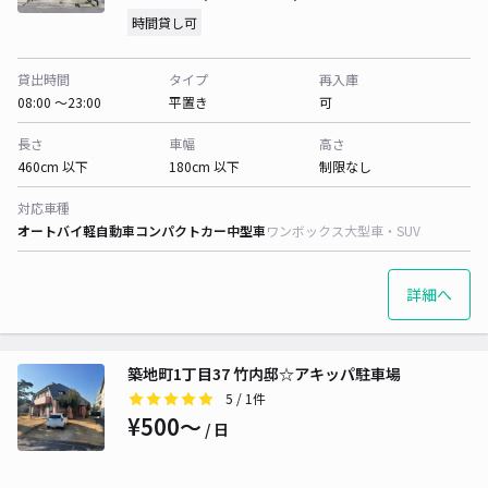
時間貸し可
貸出時間
タイプ
再入庫
08:00 〜23:00
平置き
可
長さ
車幅
高さ
460cm 以下
180cm 以下
制限なし
対応車種
オートバイ
軽自動車
コンパクトカー
中型車
ワンボックス
大型車・SUV
詳細へ
築地町1丁目37 竹内邸☆アキッパ駐車場
5
/ 1件
¥500〜
/ 日