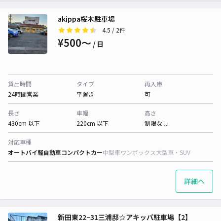
akippa桜木駐車場
4.5
/ 2件
¥500〜
/ 日
貸出時間
タイプ
再入庫
24時間営業
平置き
可
長さ
車幅
高さ
430cm 以下
220cm 以下
制限なし
対応車種
オートバイ
軽自動車
コンパクトカー
中型車
ワンボックス
大型車・SUV
詳細へ
新田東22−31三浦邸☆アキッパ駐車場【2】