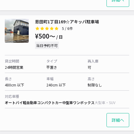
恩田町1丁目169☆アキッパ駐車場
5
/ 6件
¥500〜
/ 日
当日予約不可
貸出時間
タイプ
再入庫
24時間営業
平置き
可
長さ
車幅
高さ
480cm 以下
240cm 以下
制限なし
対応車種
オートバイ
軽自動車
コンパクトカー
中型車
ワンボックス
大型車・SUV
詳細へ