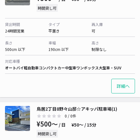
時間貸し可
貸出時間
タイプ
再入庫
24時間営業
平置き
可
長さ
車幅
高さ
500cm 以下
190cm 以下
制限なし
対応車種
オートバイ
軽自動車
コンパクトカー
中型車
ワンボックス
大型車・SUV
詳細へ
鳥居2丁目8野々山邸☆アキッパ駐車場(1)
0
/ 0件
¥500〜
/ 日
¥50〜 / 15分
時間貸し可