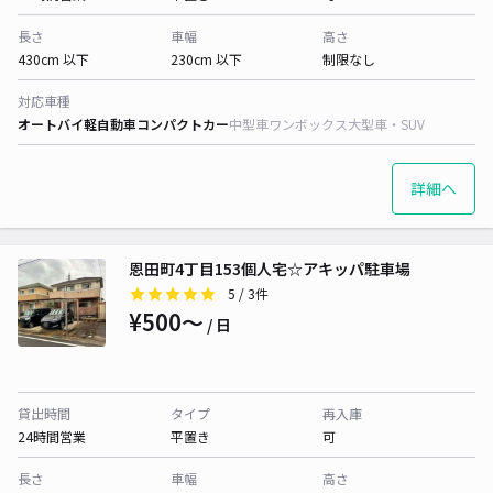
長さ
車幅
高さ
430cm 以下
230cm 以下
制限なし
対応車種
オートバイ
軽自動車
コンパクトカー
中型車
ワンボックス
大型車・SUV
詳細へ
恩田町4丁目153個人宅☆アキッパ駐車場
5
/ 3件
¥500〜
/ 日
貸出時間
タイプ
再入庫
24時間営業
平置き
可
長さ
車幅
高さ