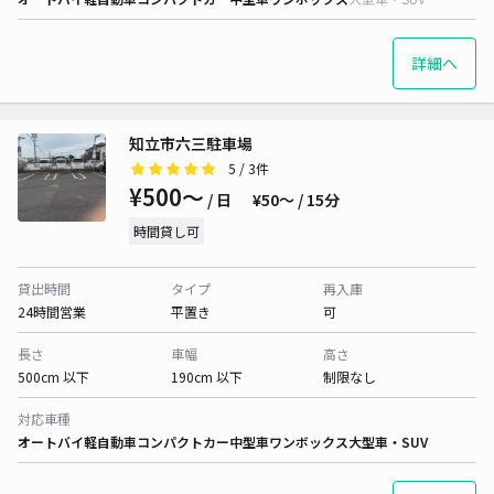
詳細へ
知立市六三駐車場
5
/ 3件
¥500〜
/ 日
¥50〜 / 15分
時間貸し可
貸出時間
タイプ
再入庫
24時間営業
平置き
可
長さ
車幅
高さ
500cm 以下
190cm 以下
制限なし
対応車種
オートバイ
軽自動車
コンパクトカー
中型車
ワンボックス
大型車・SUV