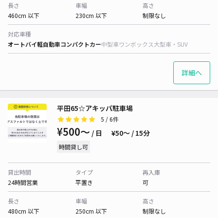
長さ
車幅
高さ
460cm 以下
230cm 以下
制限なし
対応車種
オートバイ
軽自動車
コンパクトカー
中型車
ワンボックス
大型車・SUV
詳細へ
平田65☆アキッパ駐車場
5
/ 6件
¥500〜
/ 日
¥50〜 / 15分
時間貸し可
貸出時間
タイプ
再入庫
24時間営業
平置き
可
長さ
車幅
高さ
480cm 以下
250cm 以下
制限なし