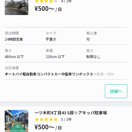
4
/ 2件
¥500〜
/ 日
貸出時間
タイプ
再入庫
24時間営業
平置き
可
長さ
車幅
高さ
480cm 以下
230cm 以下
制限なし
対応車種
オートバイ
軽自動車
コンパクトカー
中型車
ワンボックス
大型車・SUV
詳細へ
一ツ木町4丁目43 S邸☆アキッパ駐車場
5
/ 3件
¥500〜
/ 日