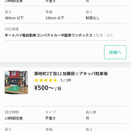
24時間営業
平置き
可
長さ
車幅
高さ
480cm 以下
180cm 以下
制限なし
対応車種
オートバイ
軽自動車
コンパクトカー
中型車
ワンボックス
大型車・SUV
詳細へ
築地町2丁目12 加藤邸☆アキッパ駐車場
5
/ 3件
¥500〜
/ 日
貸出時間
タイプ
再入庫
24時間営業
平置き
可
長さ
車幅
高さ