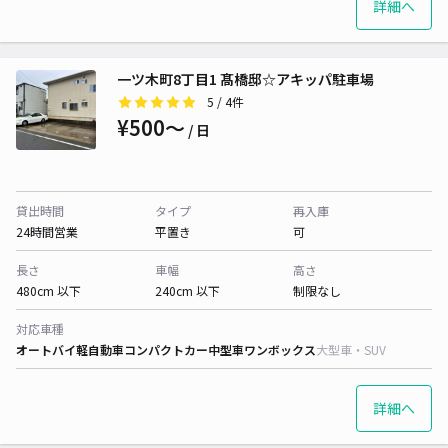
詳細へ
一ツ木町8丁目1 髙橋邸☆アキッパ駐車場
5
/ 4件
¥500〜
/ 日
貸出時間
タイプ
再入庫
24時間営業
平置き
可
長さ
車幅
高さ
480cm 以下
240cm 以下
制限なし
対応車種
オートバイ
軽自動車
コンパクトカー
中型車
ワンボックス
大型車・SUV
詳細へ