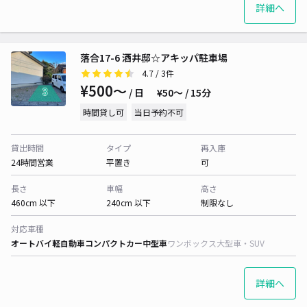
詳細へ
落合17-6 酒井邸☆アキッパ駐車場
4.7
/ 3件
¥500〜
/ 日
¥50〜 / 15分
時間貸し可
当日予約不可
貸出時間
タイプ
再入庫
24時間営業
平置き
可
長さ
車幅
高さ
460cm 以下
240cm 以下
制限なし
対応車種
オートバイ
軽自動車
コンパクトカー
中型車
ワンボックス
大型車・SUV
詳細へ