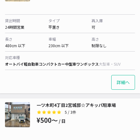
貸出時間
タイプ
再入庫
24時間営業
平置き
可
長さ
車幅
高さ
480cm 以下
230cm 以下
制限なし
対応車種
オートバイ
軽自動車
コンパクトカー
中型車
ワンボックス
大型車・SUV
詳細へ
一ツ木町4丁目2宮城邸☆アキッパ駐車場
5
/ 3件
¥500〜
/ 日