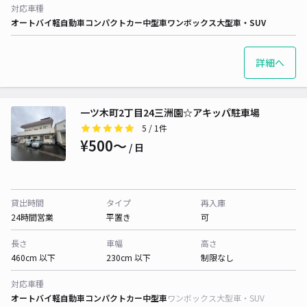
対応車種
オートバイ
軽自動車
コンパクトカー
中型車
ワンボックス
大型車・SUV
詳細へ
一ツ木町2丁目24三洲園☆アキッパ駐車場
5
/ 1件
¥500〜
/ 日
貸出時間
タイプ
再入庫
24時間営業
平置き
可
長さ
車幅
高さ
460cm 以下
230cm 以下
制限なし
対応車種
オートバイ
軽自動車
コンパクトカー
中型車
ワンボックス
大型車・SUV