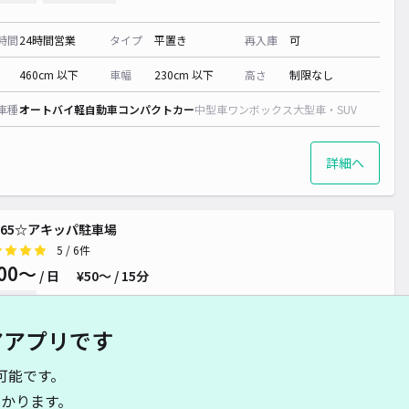
時間
24時間営業
タイプ
平置き
再入庫
可
460cm 以下
車幅
230cm 以下
高さ
制限なし
車種
オートバイ
軽自動車
コンパクトカー
中型車
ワンボックス
大型車・SUV
詳細へ
¥ 500~
¥ 500~
65☆アキッパ駐車場
5
/ 6件
00〜
/ 日
¥50〜 / 15分
貸し可
アアプリです
時間
24時間営業
タイプ
平置き
再入庫
可
可能です。
480cm 以下
車幅
250cm 以下
高さ
制限なし
かります。