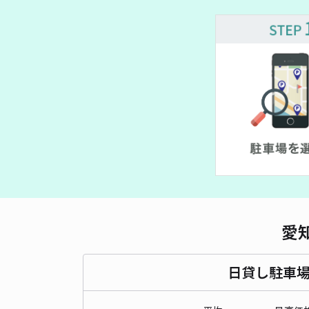
¥ 
愛
日貸し駐車