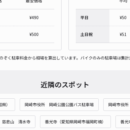
格
最安価格
平均
新田
¥
490
平日
¥
50
¥5
時間
¥
500
土日祝
¥
51
貸出
をのぞく駐車料金から相場を算出しています。バイクのみの駐車場は集計
長さ
対応
近隣のスポット
知県）
岡崎市役所 岡崎公園公園バス駐車場
岡崎市役所
新田
¥5
慈悲山 清水寺
善光寺（愛知県岡崎市福岡町楠）
善光