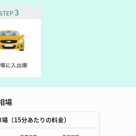
車種
オートバイ
軽自動車
コンパクトカー
中型車
ワンボックス
大型車・SUV
詳細へ
市六三駐車場
5
/ 3件
00〜
/ 日
¥50〜 / 15分
貸し可
時間
24時間営業
タイプ
平置き
再入庫
可
500cm 以下
車幅
190cm 以下
高さ
制限なし
相場
車種
オートバイ
軽自動車
コンパクトカー
中型車
ワンボックス
大型車・SUV
車場（15分あたりの料金）
詳細へ