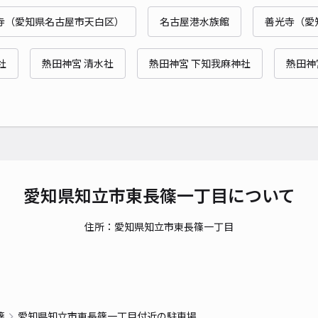
時間
寺（愛知県名古屋市天白区）
名古屋港水族館
善光寺（愛
貸出
社
熱田神宮 清水社
熱田神宮 下知我麻神社
熱田神
長さ
対応
東上
愛知県知立市東長篠一丁目について
¥5
住所：愛知県知立市東長篠一丁目
時間
貸出
長さ
篠
愛知県知立市東長篠一丁目付近の駐車場