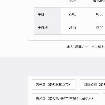
平均
最高価
平日
¥
501
¥
600
土日祝
¥
513
¥
600
過去1週間のサービス料
善光寺（愛知県知立市）
岡崎公園（愛
善光寺（愛知県岡崎市伊賀町地蔵ケ入）