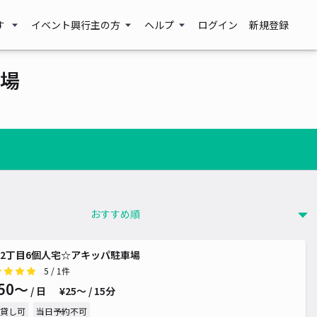
¥ 500~
¥ 500~
す
イベント興行主の方
ヘルプ
ログイン
新規登録
場
2丁目6個人宅☆アキッパ駐車場
5
/ 1件
50〜
¥ 500~
/ 日
¥25〜 / 15分
貸し可
当日予約不可