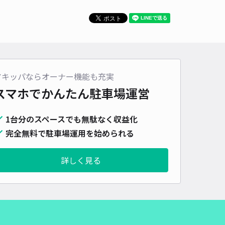
車種
オートバイ
軽自動車
コンパクトカー
中型車
ワンボックス
大型車・SUV
詳細へ
アキッパならオーナー機能も充実
市宝保育園前駐車場
スマホでかんたん
駐車場運営
4
/ 6件
00〜
/ 日
¥50〜 / 15分
1台分のスペースでも無駄なく収益化
貸し可
完全無料で駐車場運用を始められる
時間
24時間営業
タイプ
平置き
再入庫
可
詳しく見る
500cm 以下
車幅
200cm 以下
高さ
制限なし
車種
オートバイ
軽自動車
コンパクトカー
中型車
ワンボックス
大型車・SUV
詳細へ