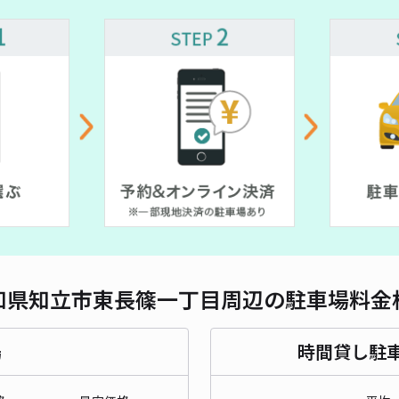
対応
知立
¥5
時間
500~
貸出
長さ
知県知立市東長篠一丁目周辺の駐車場料金
対応
場
時間貸し駐