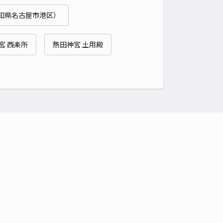
貸し可
知県名古屋市港区）
時間
24時間営業
タイプ
平置き
再入庫
可
宮 西楽所
熱田神宮 土用殿
460cm 以下
車幅
230cm 以下
高さ
220cm 以下
車種
オートバイ
軽自動車
コンパクトカー
中型車
ワンボックス
大型車・SUV
詳細へ
重原4丁目90平邸☆アキッパ駐車場
5
/ 2件
00〜
/ 日
¥50〜 / 15分
貸し可
時間
24時間営業
タイプ
平置き
再入庫
可
340cm 以下
車幅
150cm 以下
高さ
制限なし