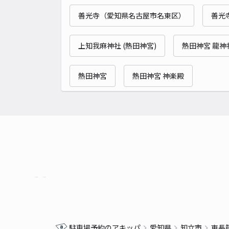
善光寺（愛知県名古屋市名東区）
善光
上知我麻神社 (熱田神宮)
熱田神宮 龍神
熱田神宮
熱田神宮 神楽殿
駐車場予約のアキッパ
愛知県
知立市
東長