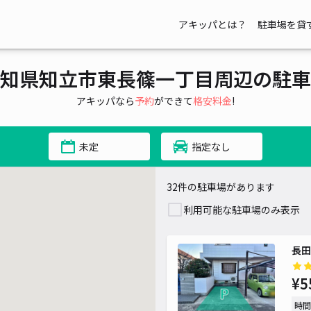
アキッパとは？
駐車場を貸
知県知立市東長篠一丁目周辺の駐車
アキッパなら
予約
ができて
格安料金
!
¥ 500~
未定
指定なし
32件の駐車場があります
利用可能な駐車場のみ表示
長田
¥5
時間