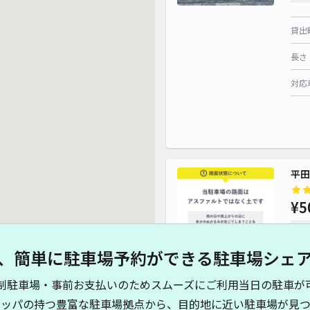
貸出
長さ
対応
¥ 500~
平田
¥5
時間
、簡単に駐車場予約ができる駐車場シェ
貸出
制駐車場・事前お支払いのためスムーズにご利用当日の駐車が
長さ
キッパの持つ豊富な駐車場拠点から、目的地に近い駐車場が見つ