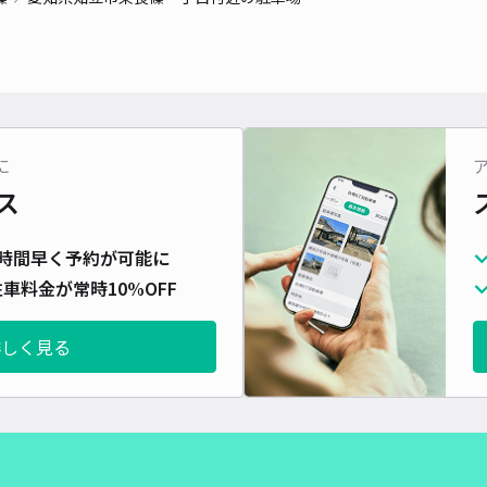
対応
に
知立
ス
¥5
時間早く予約が可能に
時間
車料金が常時10%OFF
貸出
詳しく見る
長さ
対応