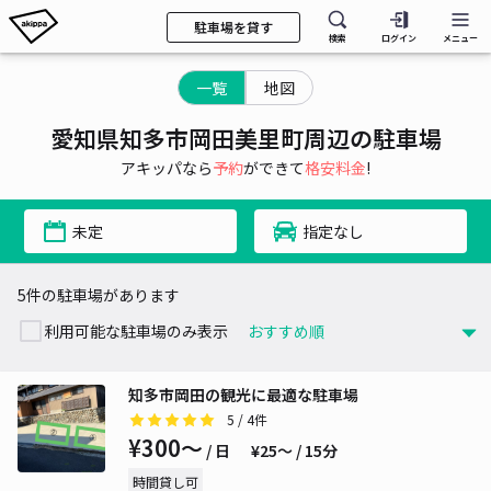
駐車場を貸す
検索
ログイン
メニュー
一覧
地図
愛知県知多市岡田美里町周辺の駐車場
アキッパなら
予約
ができて
格安料金
!
未定
指定なし
5件の駐車場があります
利用可能な駐車場のみ表示
知多市岡田の観光に最適な駐車場
5
/ 4件
¥300〜
/ 日
¥25〜 / 15分
時間貸し可