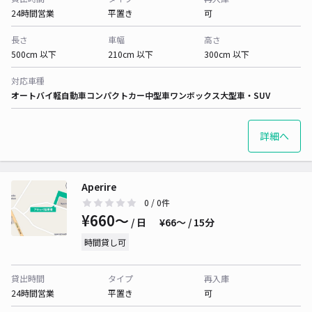
24時間営業
平置き
可
長さ
車幅
高さ
500cm 以下
210cm 以下
300cm 以下
対応車種
オートバイ
軽自動車
コンパクトカー
中型車
ワンボックス
大型車・SUV
詳細へ
Aperire
0
/ 0件
¥660〜
/ 日
¥66〜 / 15分
時間貸し可
貸出時間
タイプ
再入庫
24時間営業
平置き
可