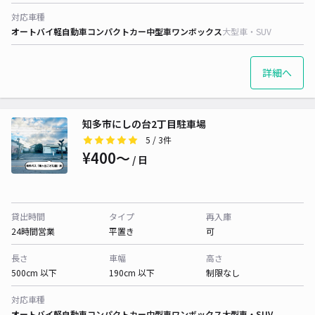
対応車種
オートバイ
軽自動車
コンパクトカー
中型車
ワンボックス
大型車・SUV
詳細へ
知多市にしの台2丁目駐車場
5
/ 3件
¥400〜
/ 日
貸出時間
タイプ
再入庫
24時間営業
平置き
可
長さ
車幅
高さ
500cm 以下
190cm 以下
制限なし
対応車種
オートバイ
軽自動車
コンパクトカー
中型車
ワンボックス
大型車・SUV