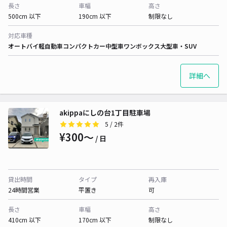
長さ
車幅
高さ
500cm 以下
190cm 以下
制限なし
対応車種
オートバイ
軽自動車
コンパクトカー
中型車
ワンボックス
大型車・SUV
詳細へ
akippaにしの台1丁目駐車場
5
/ 2件
¥300〜
/ 日
貸出時間
タイプ
再入庫
24時間営業
平置き
可
長さ
車幅
高さ
410cm 以下
170cm 以下
制限なし