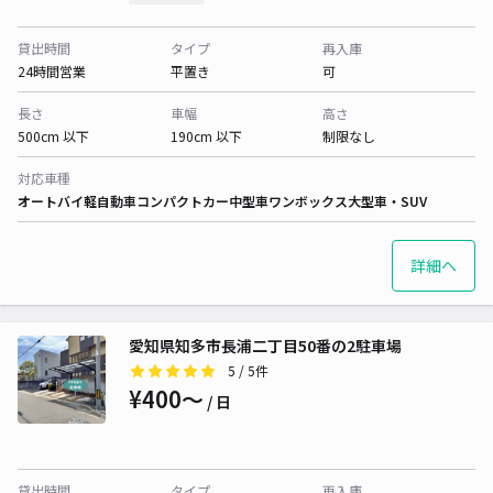
貸出時間
タイプ
再入庫
24時間営業
平置き
可
長さ
車幅
高さ
500cm 以下
190cm 以下
制限なし
対応車種
オートバイ
軽自動車
コンパクトカー
中型車
ワンボックス
大型車・SUV
詳細へ
愛知県知多市長浦二丁目50番の2駐車場
5
/ 5件
¥400〜
/ 日
貸出時間
タイプ
再入庫