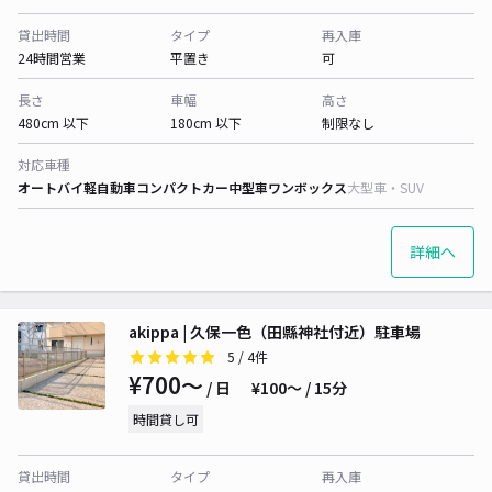
貸出時間
タイプ
再入庫
24時間営業
平置き
可
長さ
車幅
高さ
480cm 以下
180cm 以下
制限なし
対応車種
オートバイ
軽自動車
コンパクトカー
中型車
ワンボックス
大型車・SUV
詳細へ
akippa | 久保一色（田縣神社付近）駐車場
5
/ 4件
¥700〜
/ 日
¥100〜 / 15分
時間貸し可
貸出時間
タイプ
再入庫