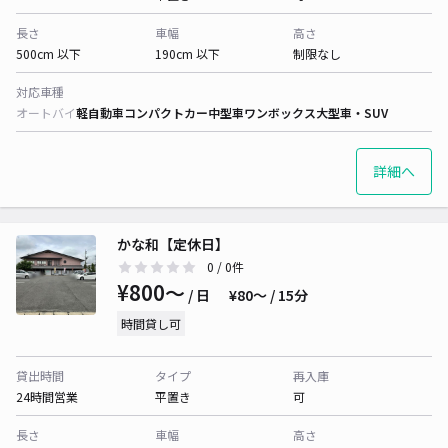
長さ
車幅
高さ
500cm 以下
190cm 以下
制限なし
対応車種
オートバイ
軽自動車
コンパクトカー
中型車
ワンボックス
大型車・SUV
詳細へ
かな和【定休日】
0
/ 0件
¥800〜
/ 日
¥80〜 / 15分
時間貸し可
貸出時間
タイプ
再入庫
24時間営業
平置き
可
長さ
車幅
高さ