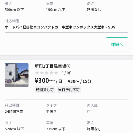
長さ
車幅
高さ
500cm 以下
190cm 以下
制限なし
対応車種
オートバイ
軽自動車
コンパクトカー
中型車
ワンボックス
大型車・SUV
詳細へ
新町1丁目駐車場②
0
/ 0件
¥300〜
/ 日
¥30〜 / 15分
時間貸し可
当日予約不可
貸出時間
タイプ
再入庫
24時間営業
平置き
可
長さ
車幅
高さ
520cm 以下
235cm 以下
制限なし