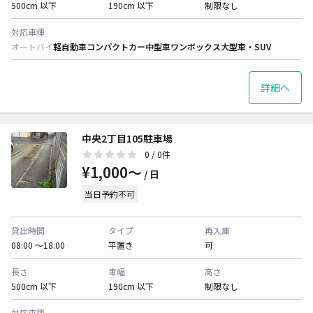
500cm 以下
190cm 以下
制限なし
対応車種
オートバイ
軽自動車
コンパクトカー
中型車
ワンボックス
大型車・SUV
詳細へ
中央2丁目105駐車場
0
/ 0件
¥1,000〜
/ 日
当日予約不可
貸出時間
タイプ
再入庫
08:00 〜18:00
平置き
可
長さ
車幅
高さ
500cm 以下
190cm 以下
制限なし
対応車種