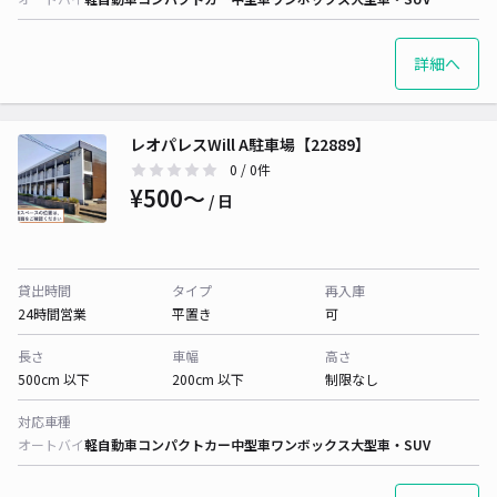
詳細へ
レオパレスWill A駐車場【22889】
0
/ 0件
¥500〜
/ 日
貸出時間
タイプ
再入庫
24時間営業
平置き
可
長さ
車幅
高さ
500cm 以下
200cm 以下
制限なし
対応車種
オートバイ
軽自動車
コンパクトカー
中型車
ワンボックス
大型車・SUV