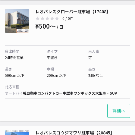
レオパレスクローバー駐車場【17408】
0
/ 0件
¥500〜
/ 日
貸出時間
タイプ
再入庫
24時間営業
平置き
可
長さ
車幅
高さ
500cm 以下
200cm 以下
制限なし
対応車種
オートバイ
軽自動車
コンパクトカー
中型車
ワンボックス
大型車・SUV
詳細へ
レオパレスコウジマワリ駐車場【20845】