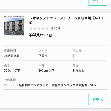
レオネクストニューストリームⅡ駐車場【4719
4】
0
/ 0件
¥400〜
/ 日
貸出時間
タイプ
再入庫
24時間営業
平置き
可
長さ
車幅
高さ
500cm 以下
200cm 以下
制限なし
対応車種
オートバイ
軽自動車
コンパクトカー
中型車
ワンボックス
大型車・SUV
詳細へ