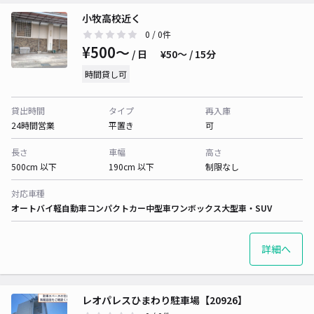
小牧高校近く
0
/ 0件
¥500〜
/ 日
¥50〜 / 15分
時間貸し可
貸出時間
タイプ
再入庫
24時間営業
平置き
可
長さ
車幅
高さ
500cm 以下
190cm 以下
制限なし
対応車種
オートバイ
軽自動車
コンパクトカー
中型車
ワンボックス
大型車・SUV
詳細へ
レオパレスひまわり駐車場【20926】