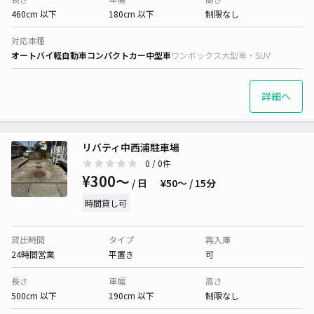
460cm 以下
180cm 以下
制限なし
対応車種
オートバイ
軽自動車
コンパクトカー
中型車
ワンボックス
大型車・SUV
詳細へ
リバティ中西浦駐車場
0
/ 0件
¥300〜
/ 日
¥50〜 / 15分
時間貸し可
貸出時間
タイプ
再入庫
24時間営業
平置き
可
長さ
車幅
高さ
500cm 以下
190cm 以下
制限なし