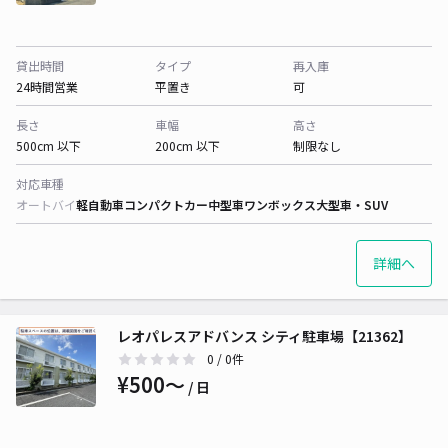
貸出時間
タイプ
再入庫
24時間営業
平置き
可
長さ
車幅
高さ
500cm 以下
200cm 以下
制限なし
対応車種
オートバイ
軽自動車
コンパクトカー
中型車
ワンボックス
大型車・SUV
詳細へ
レオパレスアドバンス シティ駐車場【21362】
0
/ 0件
¥500〜
/ 日