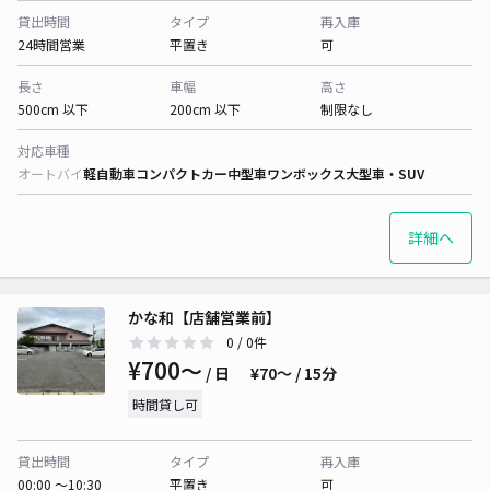
貸出時間
タイプ
再入庫
24時間営業
平置き
可
長さ
車幅
高さ
500cm 以下
200cm 以下
制限なし
対応車種
オートバイ
軽自動車
コンパクトカー
中型車
ワンボックス
大型車・SUV
詳細へ
かな和【店舗営業前】
0
/ 0件
¥700〜
/ 日
¥70〜 / 15分
時間貸し可
貸出時間
タイプ
再入庫
00:00 〜10:30
平置き
可