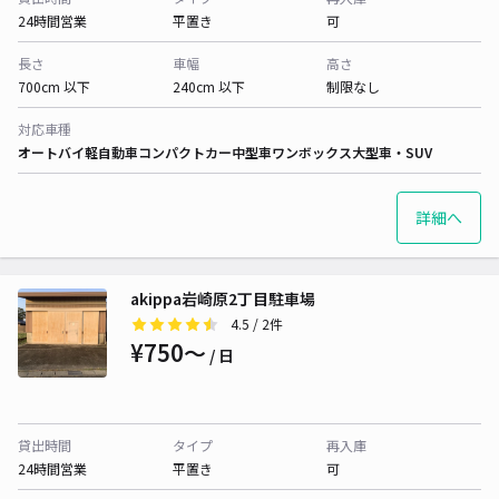
24時間営業
平置き
可
長さ
車幅
高さ
700cm 以下
240cm 以下
制限なし
対応車種
オートバイ
軽自動車
コンパクトカー
中型車
ワンボックス
大型車・SUV
詳細へ
akippa岩崎原2丁目駐車場
4.5
/ 2件
¥750〜
/ 日
貸出時間
タイプ
再入庫
24時間営業
平置き
可