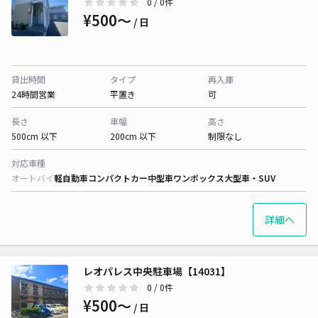
0
/ 0件
¥500〜
/ 日
貸出時間
タイプ
再入庫
24時間営業
平置き
可
長さ
車幅
高さ
500cm 以下
200cm 以下
制限なし
対応車種
オートバイ
軽自動車
コンパクトカー
中型車
ワンボックス
大型車・SUV
詳細へ
レオパレス中央駐車場【14031】
0
/ 0件
¥500〜
/ 日