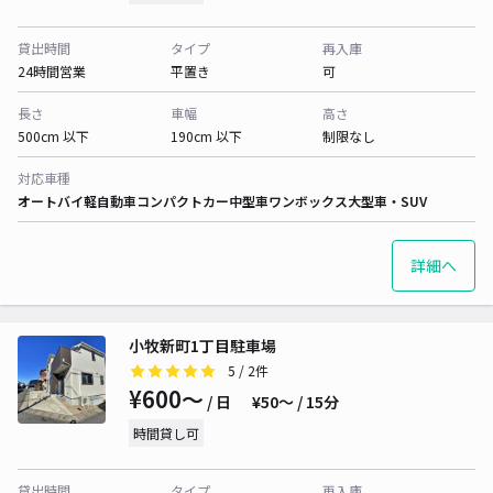
貸出時間
タイプ
再入庫
24時間営業
平置き
可
長さ
車幅
高さ
500cm 以下
190cm 以下
制限なし
対応車種
オートバイ
軽自動車
コンパクトカー
中型車
ワンボックス
大型車・SUV
詳細へ
小牧新町1丁目駐車場
5
/ 2件
¥600〜
/ 日
¥50〜 / 15分
時間貸し可
貸出時間
タイプ
再入庫