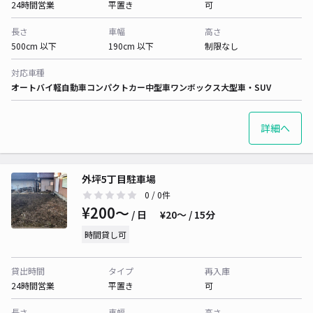
24時間営業
平置き
可
長さ
車幅
高さ
500cm 以下
190cm 以下
制限なし
対応車種
オートバイ
軽自動車
コンパクトカー
中型車
ワンボックス
大型車・SUV
詳細へ
外坪5丁目駐車場
0
/ 0件
¥200〜
/ 日
¥20〜 / 15分
時間貸し可
貸出時間
タイプ
再入庫
24時間営業
平置き
可
長さ
車幅
高さ