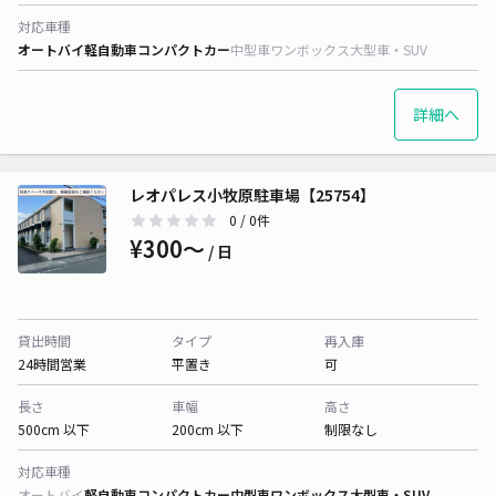
対応車種
オートバイ
軽自動車
コンパクトカー
中型車
ワンボックス
大型車・SUV
詳細へ
レオパレス小牧原駐車場【25754】
0
/ 0件
¥300〜
/ 日
貸出時間
タイプ
再入庫
24時間営業
平置き
可
長さ
車幅
高さ
500cm 以下
200cm 以下
制限なし
対応車種
オートバイ
軽自動車
コンパクトカー
中型車
ワンボックス
大型車・SUV