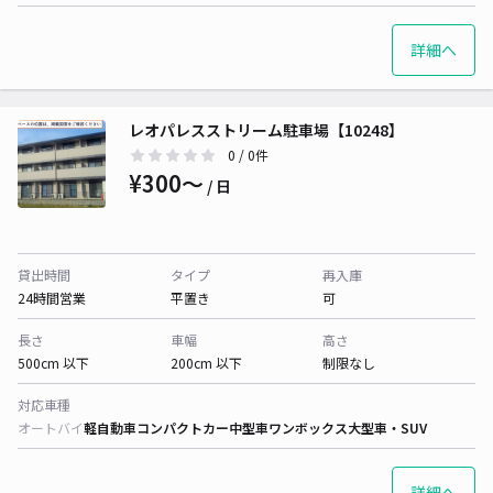
詳細へ
レオパレスストリーム駐車場【10248】
0
/ 0件
¥300〜
/ 日
貸出時間
タイプ
再入庫
24時間営業
平置き
可
長さ
車幅
高さ
500cm 以下
200cm 以下
制限なし
対応車種
オートバイ
軽自動車
コンパクトカー
中型車
ワンボックス
大型車・SUV
詳細へ