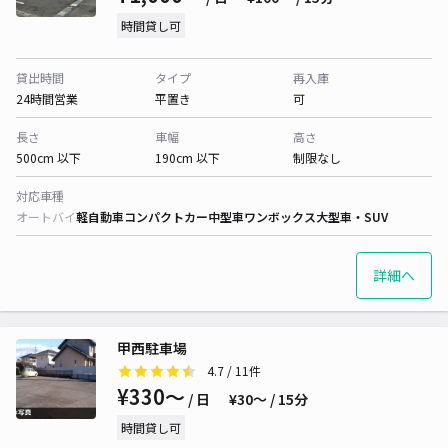
時間貸し可
貸出時間
タイプ
再入庫
24時間営業
平置き
可
長さ
車幅
高さ
500cm 以下
190cm 以下
制限なし
対応車種
オートバイ
軽自動車
コンパクトカー
中型車
ワンボックス
大型車・SUV
詳細へ
甲西駐車場
4.7
/ 11件
¥330〜
/ 日
¥30〜 / 15分
時間貸し可