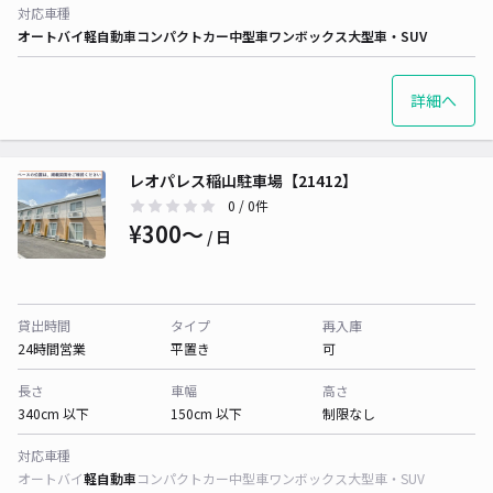
対応車種
オートバイ
軽自動車
コンパクトカー
中型車
ワンボックス
大型車・SUV
詳細へ
レオパレス稲山駐車場【21412】
0
/ 0件
¥300〜
/ 日
貸出時間
タイプ
再入庫
24時間営業
平置き
可
長さ
車幅
高さ
340cm 以下
150cm 以下
制限なし
対応車種
オートバイ
軽自動車
コンパクトカー
中型車
ワンボックス
大型車・SUV