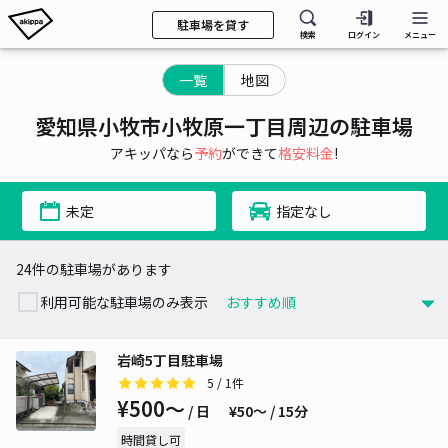
駐車場を貸す
検索
ログイン
メニュー
一覧
地図
愛知県小牧市小牧原一丁目周辺の駐車場
アキッパなら
予約
ができて
格安料金
!
未定
指定なし
24件の駐車場があります
利用可能な駐車場のみ表示
岩崎5丁目駐車場
5
/ 1件
¥500〜
/ 日
¥50〜 / 15分
時間貸し可