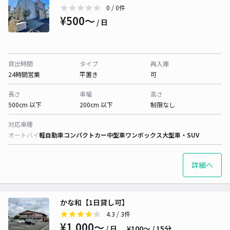
0
/ 0件
¥500〜
/ 日
貸出時間
タイプ
再入庫
24時間営業
平置き
可
長さ
車幅
高さ
500cm 以下
200cm 以下
制限なし
対応車種
オートバイ
軽自動車
コンパクトカー
中型車
ワンボックス
大型車・SUV
詳細へ
かな和【1日貸し可】
4.3
/ 3件
¥1,000〜
/ 日
¥100〜 / 15分