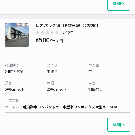
詳細へ
レオパレスWill B駐車場【22890】
0
/ 0件
¥500〜
/ 日
貸出時間
タイプ
再入庫
24時間営業
平置き
可
長さ
車幅
高さ
500cm 以下
200cm 以下
制限なし
対応車種
オートバイ
軽自動車
コンパクトカー
中型車
ワンボックス
大型車・SUV
詳細へ