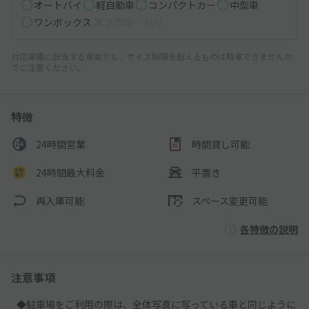
オートバイ
軽自動車
コンパクトカー
中型車
ワンボックス
大型車・SUV
対応車種に該当する車両でも、サイズ制限を超えるものは駐車できませんの
でご注意ください。
特徴
24時間営業
時間貸し可能
24時間最大料金
平置き
再入庫可能
スペース変更可能
各特徴の説明
注意事項
◆駐車場をご利用の際は、全体写真に写っている車と同じように