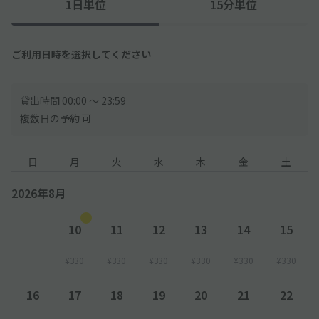
1日単位
15分単位
◆東側からの道より進入しますと電柱があり、道路が狭くなって
おります。
駐車場へお越しの際は、お気をつけくださいませ。
ご利用日時を選択してください
◆駐車場入口に傾斜がございます。車高が低いお車はご注意くだ
さい。
貸出時間 00:00 〜 23:59
複数日の予約 可
日
月
火
水
木
金
土
2026年8月
10
11
12
13
14
15
¥330
¥330
¥330
¥330
¥330
¥330
16
17
18
19
20
21
22