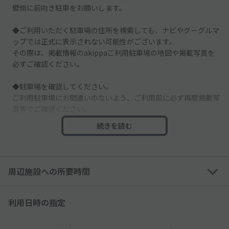
壁側に前向き駐車をお願いします。
◆ご利用いただく駐車場の住所を検索しても、ナビやグーグルマ
ップでは正式に表示されない可能性がございます。
その際は、掲載情報のakippaご利用駐車場の地図や掲載写真を
必ずご確認ください。
◆駐車場を確認してください。
ご利用駐車場にお間違いのないよう、ご利用前に必ず再度掲載写
真等でご確認ください。
続きを読む
◆他の空スペースは別契約者様のスペースとなりますので、必ず
予約したスペースに駐車してください。
◆お停めいただきますスペースは、区画線などが薄くなっており
周辺施設への所要時間
ますのでかならず予約した駐車場の掲載写真をご確認ください。
◆駐車場までの道路が狭くなっております。十分にご注意のう
利用日時の指定
え、駐車場までお越しくださいませ。