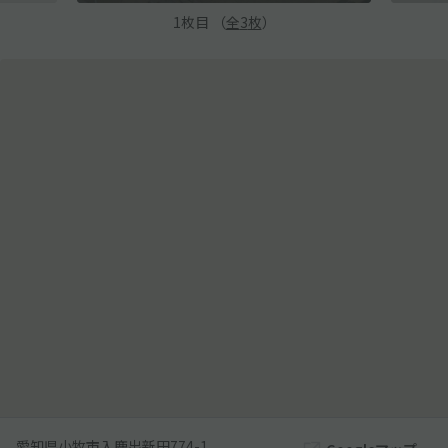
1
枚目 （
全
3
枚
）
愛知県小牧市入鹿出新田774-1