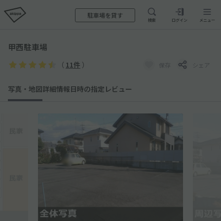
駐車場を貸す
検索
ログイン
メニュー
甲西駐車場
（
11件
）
保存
シェア
写真・地図
詳細情報
日時の指定
レビュー