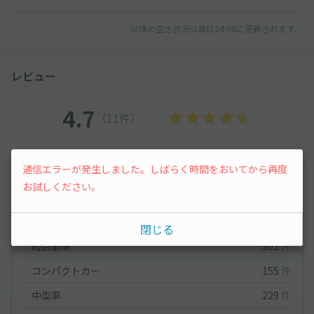
以降の空き状況は毎日24:00に更新されます。
レビュー
4.7
（11件）
満足度
4.7
立地
4.5
通信エラーが発生しました。しばらく時間をおいてから再度
停めやすさ
4.4
駐車料金
4.8
お試しください。
車種ごとの利用実績
オートバイ
4
件
閉じる
軽自動車
301
件
コンパクトカー
155
件
中型車
229
件