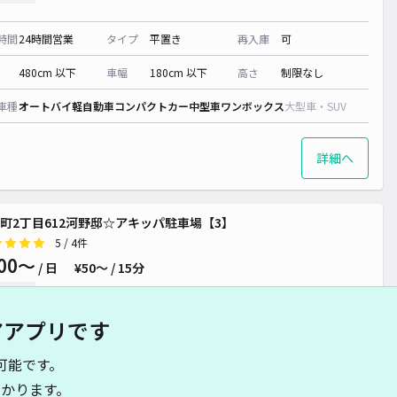
時間
24時間営業
タイプ
平置き
再入庫
可
480cm 以下
車幅
180cm 以下
高さ
制限なし
車種
オートバイ
軽自動車
コンパクトカー
中型車
ワンボックス
大型車・SUV
詳細へ
町2丁目612河野邸☆アキッパ駐車場【3】
5
/ 4件
00〜
/ 日
¥50〜 / 15分
貸し可
アアプリです
時間
24時間営業
タイプ
平置き
再入庫
可
可能です。
460cm 以下
車幅
230cm 以下
高さ
制限なし
かります。