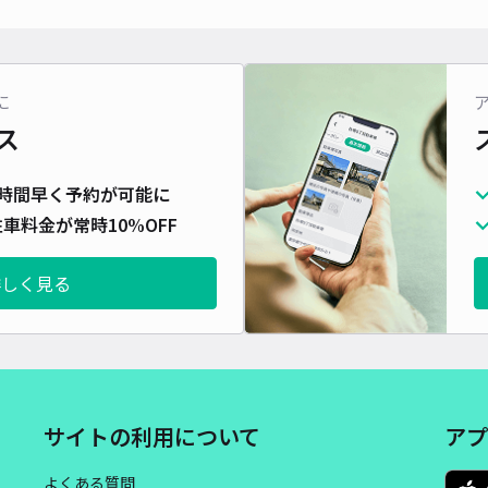
対応
に
ス
大手
時間早く予約が可能に
¥5
車料金が常時10%OFF
時間
詳しく見る
貸出
長さ
対応
サイトの利用について
アプ
よくある質問