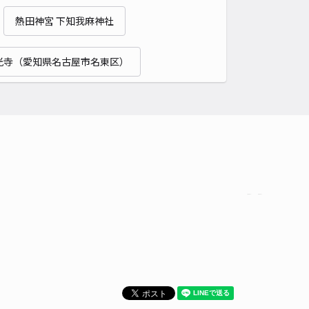
貸し可
熱田神宮 下知我麻神社
時間
24時間営業
タイプ
平置き
再入庫
可
光寺（愛知県名古屋市名東区）
500cm 以下
車幅
230cm 以下
高さ
制限なし
車種
オートバイ
軽自動車
コンパクトカー
中型車
ワンボックス
大型車・SUV
詳細へ
町4丁目34 三井邸☆アキッパ駐車場(1)
4.9
/ 8件
00〜
/ 日
¥50〜 / 15分
貸し可
時間
24時間営業
タイプ
平置き
再入庫
可
480cm 以下
車幅
180cm 以下
高さ
220cm 以下