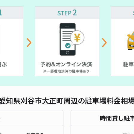
対応
大正
¥5
時間
貸出
長さ
愛知県刈谷市大正町周辺の駐車場料金相
対応
場
時間貸し駐