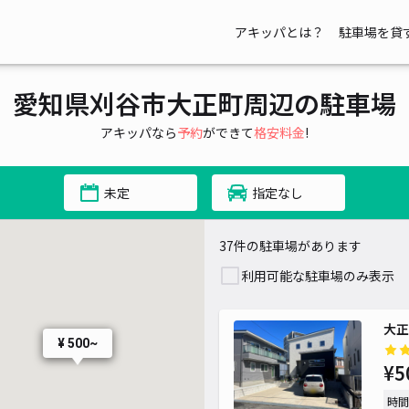
アキッパとは？
駐車場を貸
500~
愛知県刈谷市大正町周辺の駐車場
00~
アキッパなら
予約
ができて
格安料金
!
¥ 500~
未定
指定なし
¥ 500~
37件の駐車場があります
利用可能な駐車場のみ表示
大正
¥ 500~
¥5
時間