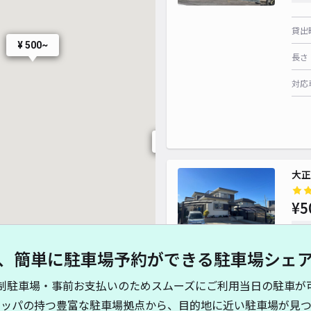
貸出
¥ 500~
長さ
対応
¥ 500~
¥ 500~
大正
¥5
時間
、簡単に駐車場予約ができる駐車場シェ
貸出
制駐車場・事前お支払いのためスムーズにご利用当日の駐車が
長さ
キッパの持つ豊富な駐車場拠点から、目的地に近い駐車場が見つ