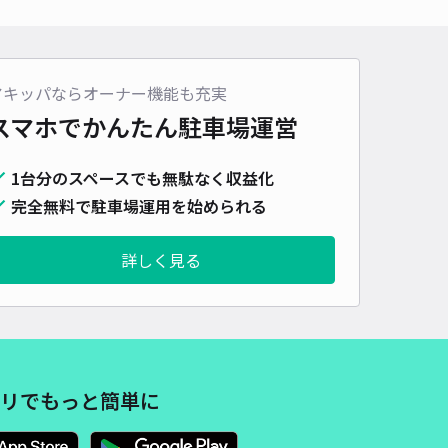
車種
オートバイ
軽自動車
コンパクトカー
中型車
ワンボックス
大型車・SUV
詳細へ
アキッパならオーナー機能も充実
スマホでかんたん
駐車場運営
町4丁目34 三井邸☆アキッパ駐車場(2)
1台分のスペースでも無駄なく収益化
4.9
/ 9件
00〜
完全無料で駐車場運用を始められる
/ 日
¥50〜 / 15分
貸し可
詳しく見る
時間
24時間営業
タイプ
平置き
再入庫
可
480cm 以下
車幅
180cm 以下
高さ
220cm 以下
車種
オートバイ
軽自動車
コンパクトカー
中型車
ワンボックス
大型車・SUV
リでもっと簡単に
詳細へ