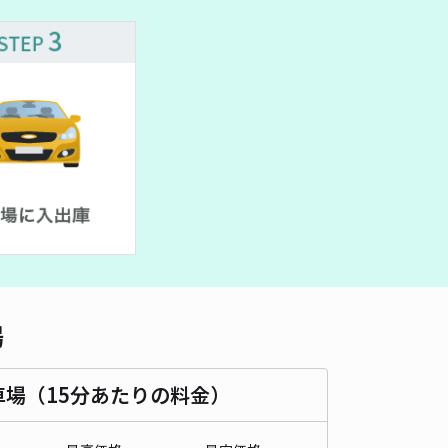
車種
オートバイ
軽自動車
コンパクトカー
中型車
ワンボックス
大型車・SUV
詳細へ
町2丁目612河野邸☆アキッパ駐車場【2】
5
/ 6件
00〜
/ 日
¥50〜 / 15分
貸し可
時間
24時間営業
タイプ
平置き
再入庫
可
460cm 以下
車幅
230cm 以下
高さ
制限なし
場
車種
オートバイ
軽自動車
コンパクトカー
中型車
ワンボックス
大型車・SUV
車場（15分あたりの料金）
詳細へ