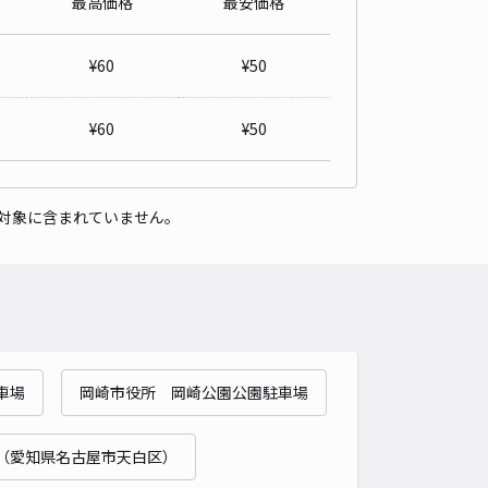
最高価格
最安価格
小 衣浦幼稚園付近駐車場
5
/ 1件
¥
60
¥
50
00〜
/ 日
¥60〜 / 15分
貸し可
¥
60
¥
50
時間
08:00 〜17:30
タイプ
平置き
再入庫
可
対象に含まれていません。
500cm 以下
車幅
190cm 以下
高さ
制限なし
車種
オートバイ
軽自動車
コンパクトカー
中型車
ワンボックス
大型車・SUV
詳細へ
車場
岡崎市役所 岡崎公園公園駐車場
3丁目61大島邸☆アキッパ駐車場
5
/ 3件
00〜
（愛知県名古屋市天白区）
/ 日
¥50〜 / 15分