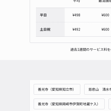
平均
最高価
平日
¥
498
¥
600
土日祝
¥
492
¥
600
過去1週間のサービス料
善光寺（愛知県知立市）
慈悲山 清水
善光寺（愛知県岡崎市伊賀町地蔵ケ入）