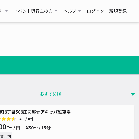
す
イベント興行主の方
ヘルプ
ログイン
新規登録
¥ 500~
町6丁目506庄司邸☆アキッパ駐車場
4.5
/ 8件
00〜
/ 日
¥50〜 / 15分
貸し可