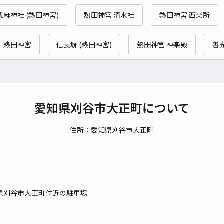
時間
我麻神社 (熱田神宮)
熱田神宮 清水社
熱田神宮 西楽所
貸出
熱田神宮
信長塀 (熱田神宮)
熱田神宮 神楽殿
善
長さ
対応
愛知県刈谷市大正町について
住所：愛知県刈谷市大正町
大手
¥5
時間
県刈谷市大正町付近の駐車場
貸出
長さ