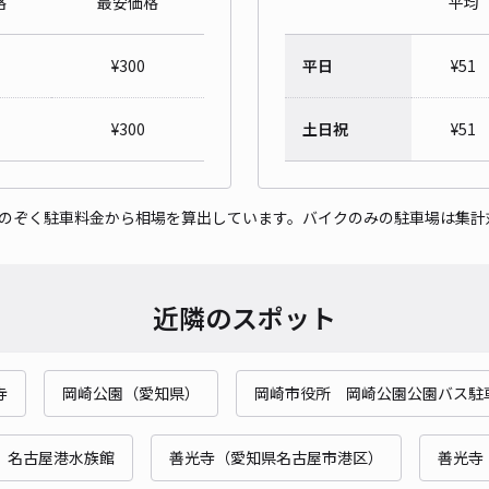
格
最安価格
平均
衣浦
¥
300
平日
¥
51
¥5
時間
¥
300
土日祝
¥
51
貸出
をのぞく駐車料金から相場を算出しています。バイクのみの駐車場は集計
長さ
対応
近隣のスポット
寺
岡崎公園（愛知県）
岡崎市役所 岡崎公園公園バス駐
銀座
¥5
名古屋港水族館
善光寺（愛知県名古屋市港区）
善光寺