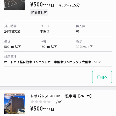
¥500〜
/ 日
¥50〜 / 15分
時間貸し可
貸出時間
タイプ
再入庫
24時間営業
平置き
可
長さ
車幅
高さ
500cm 以下
190cm 以下
300cm 以下
対応車種
オートバイ
軽自動車
コンパクトカー
中型車
ワンボックス
大型車・SUV
詳細へ
レオパレスSUZUKIⅡ駐車場【26129】
0
/ 0件
¥500〜
/ 日