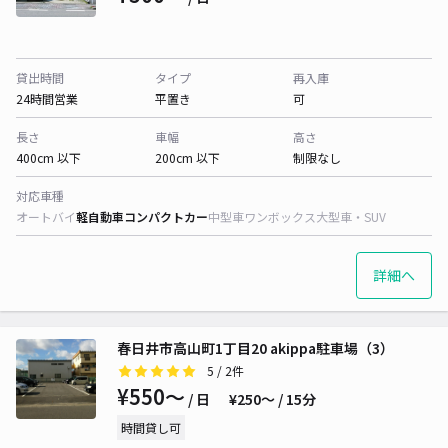
貸出時間
タイプ
再入庫
24時間営業
平置き
可
長さ
車幅
高さ
400cm 以下
200cm 以下
制限なし
対応車種
オートバイ
軽自動車
コンパクトカー
中型車
ワンボックス
大型車・SUV
詳細へ
春日井市高山町1丁目20 akippa駐車場（3）
5
/ 2件
¥550〜
/ 日
¥250〜 / 15分
時間貸し可