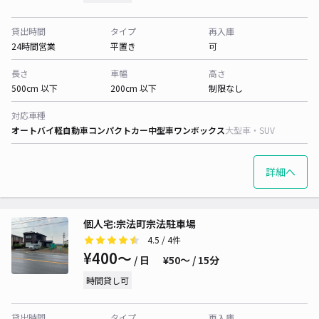
貸出時間
タイプ
再入庫
24時間営業
平置き
可
長さ
車幅
高さ
500cm 以下
200cm 以下
制限なし
対応車種
オートバイ
軽自動車
コンパクトカー
中型車
ワンボックス
大型車・SUV
詳細へ
個人宅:宗法町宗法駐車場
4.5
/ 4件
¥400〜
/ 日
¥50〜 / 15分
時間貸し可
貸出時間
タイプ
再入庫