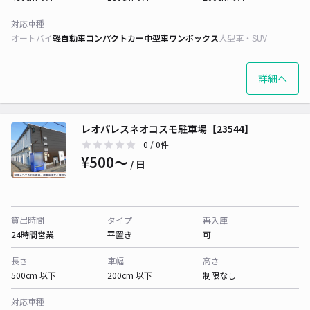
対応車種
オートバイ
軽自動車
コンパクトカー
中型車
ワンボックス
大型車・SUV
詳細へ
レオパレスネオコスモ駐車場【23544】
0
/ 0件
¥500〜
/ 日
貸出時間
タイプ
再入庫
24時間営業
平置き
可
長さ
車幅
高さ
500cm 以下
200cm 以下
制限なし
対応車種