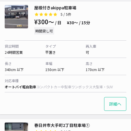
屋根付きakippa駐車場
5
/ 5件
¥300〜
/ 日
¥30〜 / 15分
時間貸し可
貸出時間
タイプ
再入庫
24時間営業
平置き
可
長さ
車幅
高さ
340cm 以下
150cm 以下
170cm 以下
対応車種
オートバイ
軽自動車
コンパクトカー
中型車
ワンボックス
大型車・SUV
詳細へ
春日井市大手町2丁目駐車場①