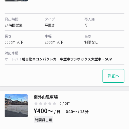
貸出時間
タイプ
再入庫
24時間営業
平置き
可
長さ
車幅
高さ
500cm 以下
200cm 以下
制限なし
対応車種
オートバイ
軽自動車
コンパクトカー
中型車
ワンボックス
大型車・SUV
詳細へ
南外山駐車場
0
/ 0件
¥400〜
/ 日
¥40〜 / 15分
時間貸し可