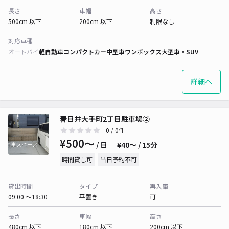
長さ
車幅
高さ
500cm 以下
200cm 以下
制限なし
対応車種
オートバイ
軽自動車
コンパクトカー
中型車
ワンボックス
大型車・SUV
詳細へ
春日井大手町2丁目駐車場②
0
/ 0件
¥500〜
/ 日
¥40〜 / 15分
時間貸し可
当日予約不可
貸出時間
タイプ
再入庫
09:00 〜18:30
平置き
可
長さ
車幅
高さ
480cm 以下
180cm 以下
200cm 以下