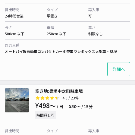
貸出時間
タイプ
再入庫
24時間営業
平置き
可
長さ
車幅
高さ
500cm 以下
250cm 以下
制限なし
対応車種
オートバイ
軽自動車
コンパクトカー
中型車
ワンボックス
大型車・SUV
詳細へ
空き地:豊場中之町駐車場
4.5
/ 23件
¥498〜
/ 日
¥50〜 / 15分
時間貸し可
貸出時間
タイプ
再入庫