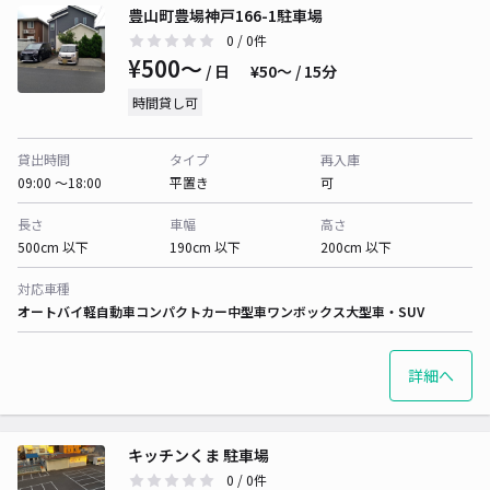
豊山町豊場神戸166-1駐車場
0
/ 0件
¥500〜
/ 日
¥50〜 / 15分
時間貸し可
貸出時間
タイプ
再入庫
09:00 〜18:00
平置き
可
長さ
車幅
高さ
500cm 以下
190cm 以下
200cm 以下
対応車種
オートバイ
軽自動車
コンパクトカー
中型車
ワンボックス
大型車・SUV
詳細へ
キッチンくま 駐車場
0
/ 0件