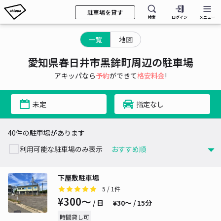
駐車場を貸す
検索
ログイン
メニュー
一覧
地図
愛知県春日井市黒鉾町周辺の駐車場
アキッパなら
予約
ができて
格安料金
!
未定
指定なし
40件の駐車場があります
利用可能な駐車場のみ表示
下屋敷駐車場
5
/ 1件
¥300〜
/ 日
¥30〜 / 15分
時間貸し可