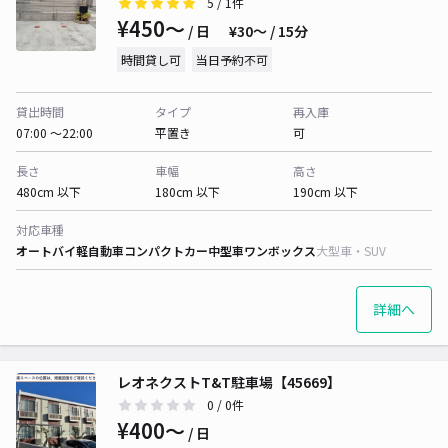
5
/ 1件
¥450〜
/ 日
¥30〜 / 15分
時間貸し可
当日予約不可
貸出時間
タイプ
再入庫
07:00 〜22:00
平置き
可
長さ
車幅
高さ
480cm 以下
180cm 以下
190cm 以下
対応車種
オートバイ
軽自動車
コンパクトカー
中型車
ワンボックス
大型車・SUV
詳細へ
レオネクストT&T駐車場【45669】
0
/ 0件
¥400〜
/ 日