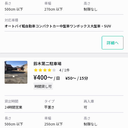
長さ
車幅
高さ
500cm 以下
270cm 以下
制限なし
対応車種
オートバイ
軽自動車
コンパクトカー
中型車
ワンボックス
大型車・SUV
詳細へ
鈴木第二駐車場
4
/ 1件
¥400〜
/ 日
¥50〜 / 15分
時間貸し可
貸出時間
タイプ
再入庫
24時間営業
平置き
可
長さ
車幅
高さ
500cm 以下
250cm 以下
制限なし