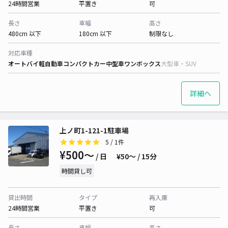
24時間営業
平置き
可
長さ
車幅
高さ
480cm 以下
180cm 以下
制限なし
対応車種
オートバイ
軽自動車
コンパクトカー
中型車
ワンボックス
大型車・SUV
詳細へ
上ノ町1-121-1駐車場
5
/ 1件
¥500〜
/ 日
¥50〜 / 15分
時間貸し可
貸出時間
タイプ
再入庫
24時間営業
平置き
可
長さ
車幅
高さ