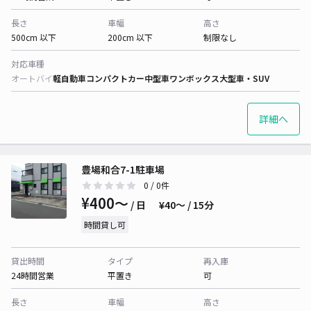
長さ
車幅
高さ
500cm 以下
200cm 以下
制限なし
対応車種
オートバイ
軽自動車
コンパクトカー
中型車
ワンボックス
大型車・SUV
詳細へ
豊場和合7-1駐車場
0
/ 0件
¥400〜
/ 日
¥40〜 / 15分
時間貸し可
貸出時間
タイプ
再入庫
24時間営業
平置き
可
長さ
車幅
高さ