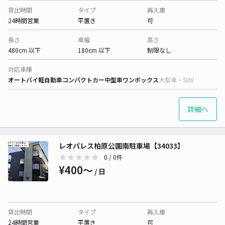
貸出時間
タイプ
再入庫
24時間営業
平置き
可
長さ
車幅
高さ
480cm 以下
180cm 以下
制限なし
対応車種
オートバイ
軽自動車
コンパクトカー
中型車
ワンボックス
大型車・SUV
詳細へ
レオパレス柏原公園南駐車場【34033】
0
/ 0件
¥400〜
/ 日
貸出時間
タイプ
再入庫
24時間営業
平置き
可