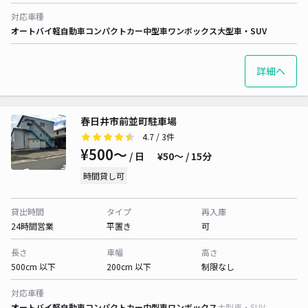
対応車種
オートバイ
軽自動車
コンパクトカー
中型車
ワンボックス
大型車・SUV
詳細へ
春日井市前並町駐車場
4.7
/ 3件
¥500〜
/ 日
¥50〜 / 15分
時間貸し可
貸出時間
タイプ
再入庫
24時間営業
平置き
可
長さ
車幅
高さ
500cm 以下
200cm 以下
制限なし
対応車種
オートバイ
軽自動車
コンパクトカー
中型車
ワンボックス
大型車・SUV