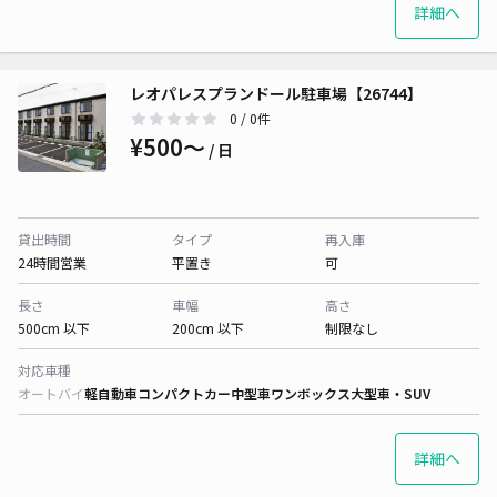
詳細へ
レオパレスプランドール駐車場【26744】
0
/ 0件
¥500〜
/ 日
貸出時間
タイプ
再入庫
24時間営業
平置き
可
長さ
車幅
高さ
500cm 以下
200cm 以下
制限なし
対応車種
オートバイ
軽自動車
コンパクトカー
中型車
ワンボックス
大型車・SUV
詳細へ