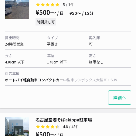
5
/ 1件
¥500〜
/ 日
¥50〜 / 15分
時間貸し可
貸出時間
タイプ
再入庫
24時間営業
平置き
可
長さ
車幅
高さ
430cm 以下
170cm 以下
制限なし
対応車種
オートバイ
軽自動車
コンパクトカー
中型車
ワンボックス
大型車・SUV
詳細へ
名古屋空港そばakippa駐車場
4.8
/ 49件
¥500〜
/ 日