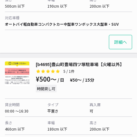
500cm 以下
190cm 以下
200cm 以下
対応車種
オートバイ
軽自動車
コンパクトカー
中型車
ワンボックス
大型車・SUV
詳細へ
[b4695]豊山町豊場四ツ塚駐車場【火曜以外】
5
/ 1件
¥500〜
/ 日
¥50〜 / 15分
時間貸し可
貸出時間
タイプ
再入庫
00:00 〜16:30
平置き
可
長さ
車幅
高さ
460cm 以下
180cm 以下
200cm 以下