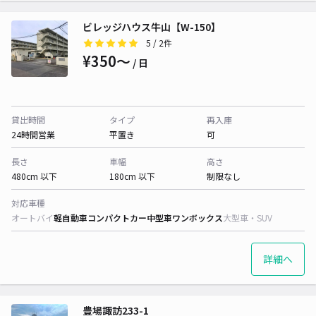
ビレッジハウス牛山【W-150】
5
/ 2件
¥350〜
/ 日
貸出時間
タイプ
再入庫
24時間営業
平置き
可
長さ
車幅
高さ
480cm 以下
180cm 以下
制限なし
対応車種
オートバイ
軽自動車
コンパクトカー
中型車
ワンボックス
大型車・SUV
詳細へ
豊場諏訪233-1