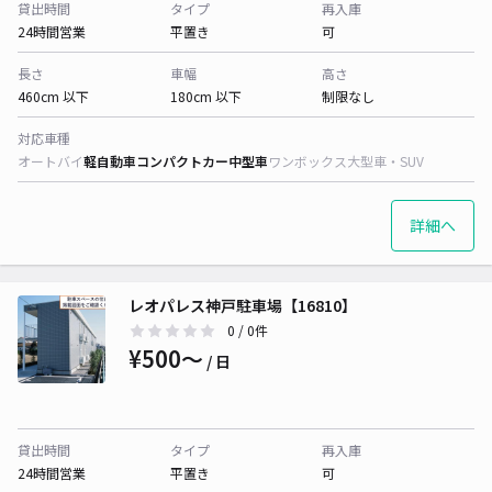
貸出時間
タイプ
再入庫
24時間営業
平置き
可
長さ
車幅
高さ
460cm 以下
180cm 以下
制限なし
対応車種
オートバイ
軽自動車
コンパクトカー
中型車
ワンボックス
大型車・SUV
詳細へ
レオパレス神戸駐車場【16810】
0
/ 0件
¥500〜
/ 日
貸出時間
タイプ
再入庫
24時間営業
平置き
可