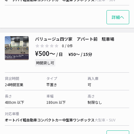
詳細へ
バリュージュ四ツ家 アパート前 駐車場
0
/ 0件
¥500〜
/ 日
¥50〜 / 15分
時間貸し可
貸出時間
タイプ
再入庫
24時間営業
平置き
可
長さ
車幅
高さ
480cm 以下
180cm 以下
制限なし
対応車種
オートバイ
軽自動車
コンパクトカー
中型車
ワンボックス
大型車・SUV