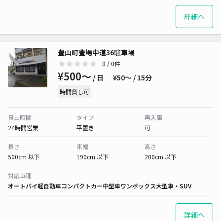
詳細へ
豊山町豊場中道36駐車場
0
/ 0件
¥500〜
/ 日
¥50〜 / 15分
時間貸し可
貸出時間
タイプ
再入庫
24時間営業
平置き
可
長さ
車幅
高さ
500cm 以下
190cm 以下
200cm 以下
対応車種
オートバイ
軽自動車
コンパクトカー
中型車
ワンボックス
大型車・SUV
詳細へ