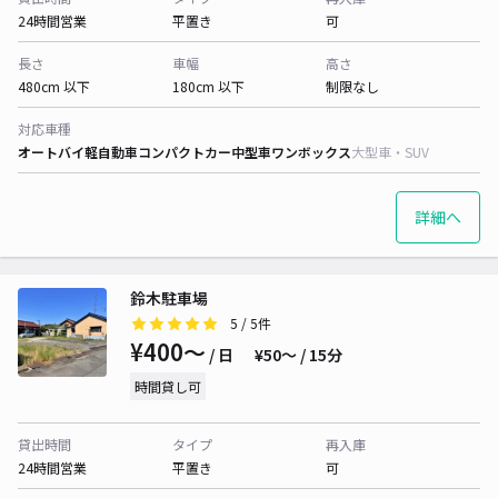
24時間営業
平置き
可
長さ
車幅
高さ
480cm 以下
180cm 以下
制限なし
対応車種
オートバイ
軽自動車
コンパクトカー
中型車
ワンボックス
大型車・SUV
詳細へ
鈴木駐車場
5
/ 5件
¥400〜
/ 日
¥50〜 / 15分
時間貸し可
貸出時間
タイプ
再入庫
24時間営業
平置き
可