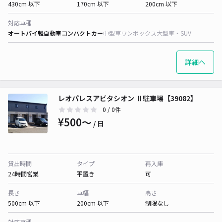
430cm 以下
170cm 以下
200cm 以下
対応車種
オートバイ
軽自動車
コンパクトカー
中型車
ワンボックス
大型車・SUV
詳細へ
レオパレスアビタシオン Ⅱ駐車場【39082】
0
/ 0件
¥500〜
/ 日
貸出時間
タイプ
再入庫
24時間営業
平置き
可
長さ
車幅
高さ
500cm 以下
200cm 以下
制限なし
対応車種