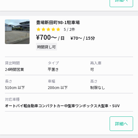
豊場新田町98-1駐車場
5
/ 2件
¥700〜
/ 日
¥70〜 / 15分
時間貸し可
貸出時間
タイプ
再入庫
24時間営業
平置き
可
長さ
車幅
高さ
510cm 以下
200cm 以下
制限なし
対応車種
オートバイ
軽自動車
コンパクトカー
中型車
ワンボックス
大型車・SUV
詳細へ