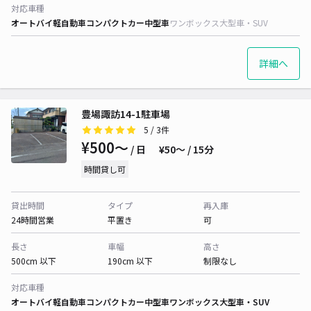
対応車種
オートバイ
軽自動車
コンパクトカー
中型車
ワンボックス
大型車・SUV
詳細へ
豊場諏訪14-1駐車場
5
/ 3件
¥500〜
/ 日
¥50〜 / 15分
時間貸し可
貸出時間
タイプ
再入庫
24時間営業
平置き
可
長さ
車幅
高さ
500cm 以下
190cm 以下
制限なし
対応車種
オートバイ
軽自動車
コンパクトカー
中型車
ワンボックス
大型車・SUV