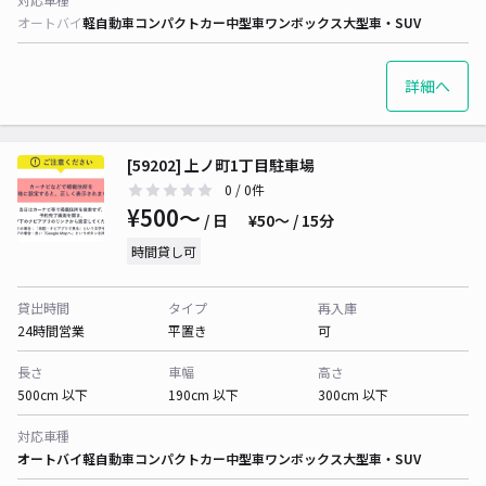
オートバイ
軽自動車
コンパクトカー
中型車
ワンボックス
大型車・SUV
詳細へ
[59202] 上ノ町1丁目駐車場
0
/ 0件
¥500〜
/ 日
¥50〜 / 15分
時間貸し可
貸出時間
タイプ
再入庫
24時間営業
平置き
可
長さ
車幅
高さ
500cm 以下
190cm 以下
300cm 以下
対応車種
オートバイ
軽自動車
コンパクトカー
中型車
ワンボックス
大型車・SUV