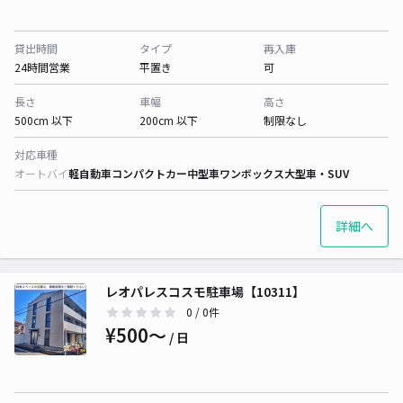
貸出時間
タイプ
再入庫
24時間営業
平置き
可
長さ
車幅
高さ
500cm 以下
200cm 以下
制限なし
対応車種
オートバイ
軽自動車
コンパクトカー
中型車
ワンボックス
大型車・SUV
詳細へ
レオパレスコスモ駐車場【10311】
0
/ 0件
¥500〜
/ 日