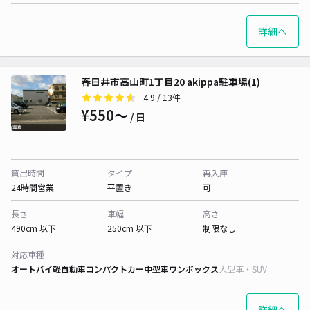
詳細へ
春日井市高山町1丁目20 akippa駐車場(1)
4.9
/ 13件
¥550〜
/ 日
貸出時間
タイプ
再入庫
24時間営業
平置き
可
長さ
車幅
高さ
490cm 以下
250cm 以下
制限なし
対応車種
オートバイ
軽自動車
コンパクトカー
中型車
ワンボックス
大型車・SUV
詳細へ