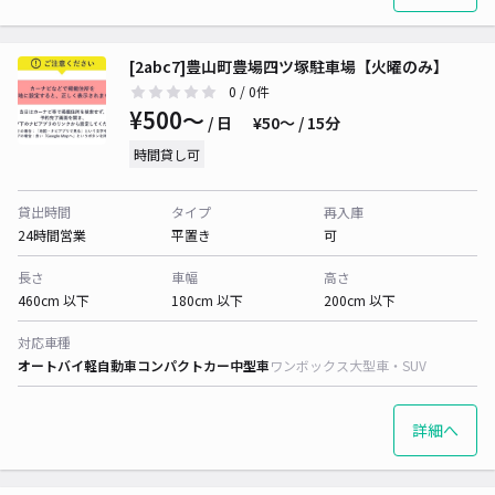
[2abc7]豊山町豊場四ツ塚駐車場【火曜のみ】
0
/ 0件
¥500〜
/ 日
¥50〜 / 15分
時間貸し可
貸出時間
タイプ
再入庫
24時間営業
平置き
可
長さ
車幅
高さ
460cm 以下
180cm 以下
200cm 以下
対応車種
オートバイ
軽自動車
コンパクトカー
中型車
ワンボックス
大型車・SUV
詳細へ