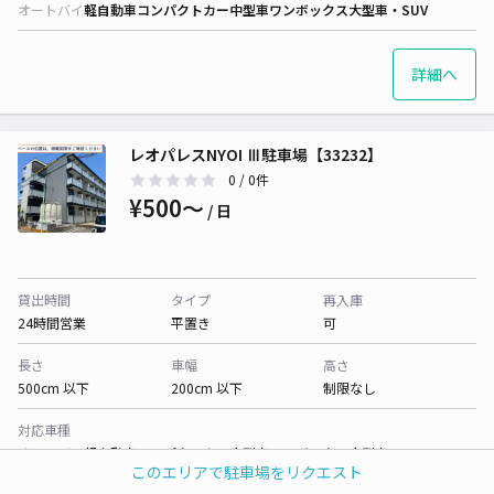
オートバイ
軽自動車
コンパクトカー
中型車
ワンボックス
大型車・SUV
詳細へ
レオパレスNYOI Ⅲ駐車場【33232】
0
/ 0件
¥500〜
/ 日
貸出時間
タイプ
再入庫
24時間営業
平置き
可
長さ
車幅
高さ
500cm 以下
200cm 以下
制限なし
対応車種
オートバイ
軽自動車
コンパクトカー
中型車
ワンボックス
大型車・SUV
このエリアで駐車場をリクエスト