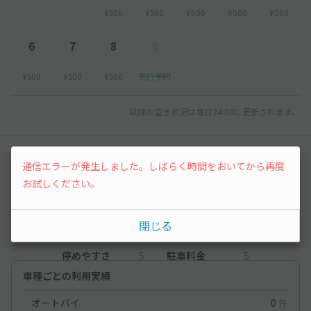
¥500
¥500
¥500
¥500
¥500
6
7
8
9
¥500
¥500
¥500
先行予約
以降の空き状況は毎日24:00に更新されます。
レビュー
通信エラーが発生しました。しばらく時間をおいてから再度
お試しください。
4.7
（3件）
閉じる
満足度
4.7
立地
4.3
停めやすさ
5
駐車料金
5
車種ごとの利用実績
オートバイ
0
件