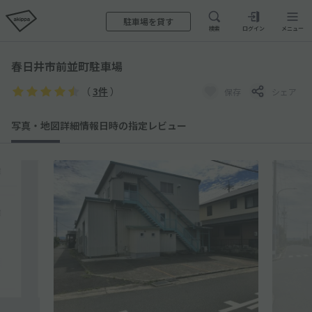
駐車場を貸す
検索
ログイン
メニュー
春日井市前並町駐車場
（
3件
）
保存
シェア
写真・地図
詳細情報
日時の指定
レビュー