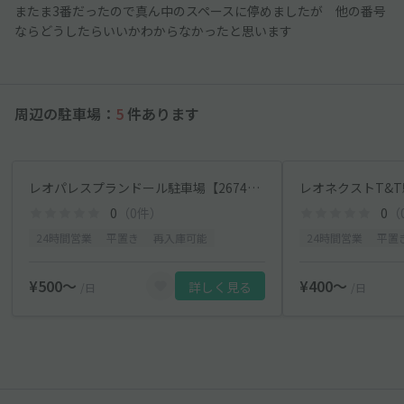
またま3番だったので真ん中のスペースに停めましたが 他の番号
ならどうしたらいいかわからなかったと思います
周辺の駐車場：
5
件あります
レオパレスプランドール駐車場【26744】
レオネクストT&T
0
（0件）
0
（
24時間営業
平置き
再入庫可能
24時間営業
平置
¥500〜
¥400〜
詳しく見る
/日
/日