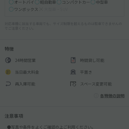
オートバイ
軽自動車
コンパクトカー
中型車
ワンボックス
大型車・SUV
対応車種に該当する車両でも、サイズ制限を超えるものは駐車できませんの
でご注意ください。
特徴
24時間営業
時間貸し可能
当日最大料金
平置き
再入庫可能
スペース変更可能
各特徴の説明
注意事項
●写真や条件をよくご確認の上ご利用ください。