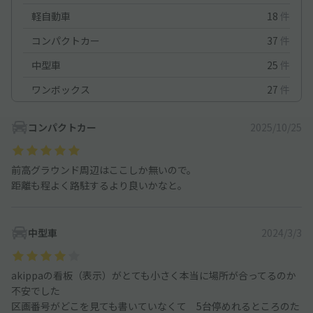
軽自動車
18
件
コンパクトカー
37
件
中型車
25
件
ワンボックス
27
件
コンパクトカー
2025/10/25
前高グラウンド周辺はここしか無いので。
距離も程よく路駐するより良いかなと。
中型車
2024/3/3
akippaの看板（表示）がとても小さく本当に場所が合ってるのか
不安でした
区画番号がどこを見ても書いていなくて 5台停めれるところのた