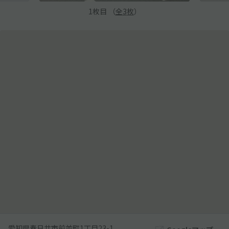
1
枚目 （
全
3
枚
）
愛知県春日井市前並町1丁目23-1