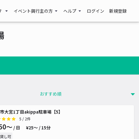
す
イベント興行主の方
ヘルプ
ログイン
新規登録
場
市大宮1丁目akippa駐車場【5】
5
/ 2件
50〜
/ 日
¥25〜 / 15分
貸し可