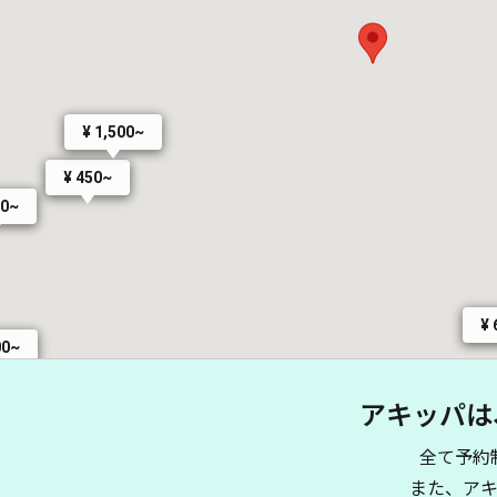
¥ 1,500~
¥ 450~
00~
¥ 
00~
アキッパは
¥ 100~
全て予約
¥
¥ 700~
また、ア
¥ 200~