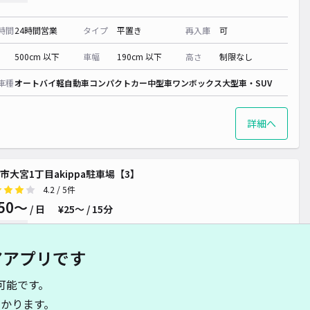
時間
24時間営業
タイプ
平置き
再入庫
可
500cm 以下
車幅
190cm 以下
高さ
制限なし
車種
オートバイ
軽自動車
コンパクトカー
中型車
ワンボックス
大型車・SUV
詳細へ
市大宮1丁目akippa駐車場【3】
4.2
/ 5件
50〜
/ 日
¥25〜 / 15分
貸し可
アアプリです
時間
24時間営業
タイプ
平置き
再入庫
可
可能です。
500cm 以下
車幅
190cm 以下
高さ
制限なし
かります。