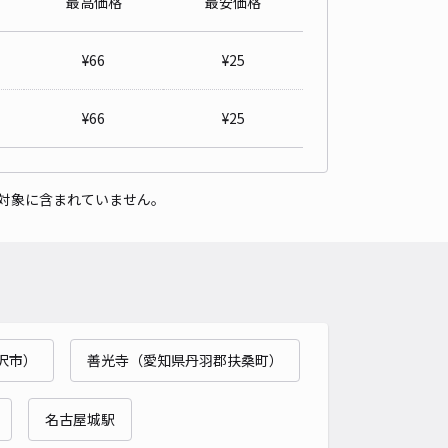
最高価格
最安価格
ippa大宮3丁目駐車場【左側】
5
/ 1件
¥
66
¥
25
,500〜
/ 日
¥50〜 / 15分
貸し可
¥
66
¥
25
時間
24時間営業
タイプ
平置き
再入庫
可
対象に含まれていません。
500cm 以下
車幅
190cm 以下
高さ
制限なし
車種
オートバイ
軽自動車
コンパクトカー
中型車
ワンボックス
大型車・SUV
詳細へ
沢市）
善光寺（愛知県丹羽郡扶桑町）
パレス貴船駐車場【26298】
0
/ 0件
00〜
名古屋城駅
/ 日