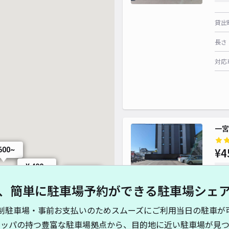
貸出
長さ
対応
一宮
¥4
600~
¥ 400~
時間
¥ 500~
、簡単に駐車場予約ができる駐車場シェ
貸出
制駐車場・事前お支払いのためスムーズにご利用当日の駐車が
 300~
長さ
キッパの持つ豊富な駐車場拠点から、目的地に近い駐車場が見つ