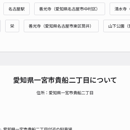
名古屋駅
善光寺（愛知県名古屋市中村区）
清水寺
貸出
栄
善光寺（愛知県名古屋市東区筒井）
山下公園（
長さ
対応
一宮
愛知県一宮市貴船二丁目について
¥4
住所：愛知県一宮市貴船二丁目
時間
貸出
長さ
愛知県一宮市貴船二丁目付近の駐車場