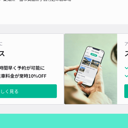
対応
に
一宮
ス
¥4
時間早く予約が可能に
時間
車料金が常時10%OFF
貸出
詳しく見る
長さ
対応