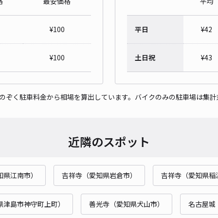
格
最安価格
平均
ak
¥
100
平日
¥
42
¥1
時間
¥
100
土日祝
¥
43
貸出
をのぞく駐車料金から相場を算出しています。バイクのみの駐車場は集計
長さ
対応
近隣のスポット
知県江南市）
吉祥寺（愛知県岩倉市）
吉祥寺（愛知県稲
レオ
¥3
県津島市神守町上町）
善光寺（愛知県犬山市）
名古屋城