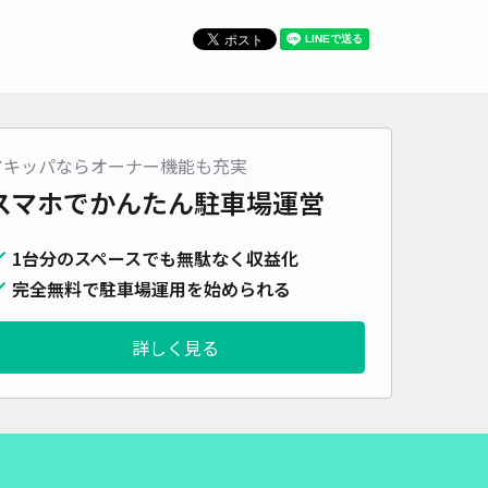
車種
オートバイ
軽自動車
コンパクトカー
中型車
ワンボックス
大型車・SUV
詳細へ
アキッパならオーナー機能も充実
市大宮1丁目akippa駐車場【7】
スマホでかんたん
駐車場運営
0
/ 0件
50〜
/ 日
¥25〜 / 15分
1台分のスペースでも無駄なく収益化
貸し可
完全無料で駐車場運用を始められる
時間
24時間営業
タイプ
平置き
再入庫
可
詳しく見る
500cm 以下
車幅
190cm 以下
高さ
制限なし
車種
オートバイ
軽自動車
コンパクトカー
中型車
ワンボックス
大型車・SUV
詳細へ