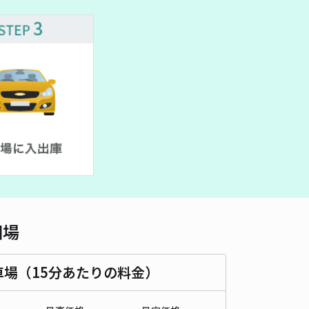
車種
オートバイ
軽自動車
コンパクトカー
中型車
ワンボックス
大型車・SUV
詳細へ
保険事務所西側スペース
5
/ 2件
00〜
/ 日
¥100〜 / 15分
貸し可
当日予約不可
時間
24時間営業
タイプ
平置き
再入庫
可
500cm 以下
車幅
190cm 以下
高さ
制限なし
相場
車種
オートバイ
軽自動車
コンパクトカー
中型車
ワンボックス
大型車・SUV
車場（15分あたりの料金）
詳細へ