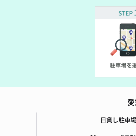
愛
日貸し駐車