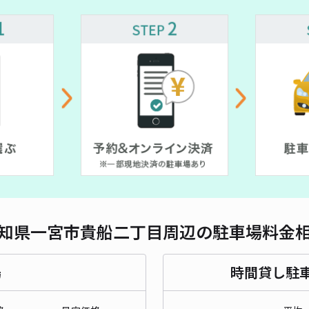
¥ 300~
対応
¥ 400~
¥ 450~
¥ 450~
IW
¥6
時間
貸出
長さ
知県一宮市貴船二丁目周辺の駐車場料金
対応
場
時間貸し駐