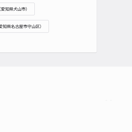
（愛知県犬山市）
時間
24時間営業
タイプ
平置き
再入庫
可
愛知県名古屋市守山区）
500cm 以下
車幅
200cm 以下
高さ
制限なし
車種
オートバイ
軽自動車
コンパクトカー
中型車
ワンボックス
大型車・SUV
詳細へ
市大宮1丁目akippa駐車場【6】
0
/ 0件
50〜
/ 日
¥25〜 / 15分
貸し可
時間
24時間営業
タイプ
平置き
再入庫
可
500cm 以下
車幅
190cm 以下
高さ
制限なし