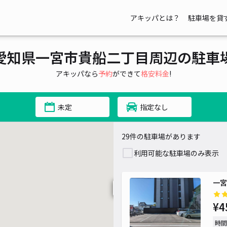
アキッパとは？
駐車場を貸
愛知県一宮市貴船二丁目周辺の駐車
アキッパなら
予約
ができて
格安料金
!
¥ 350~
未定
指定なし
29件の駐車場があります
利用可能な駐車場のみ表示
一宮
¥ 330~
¥4
時間