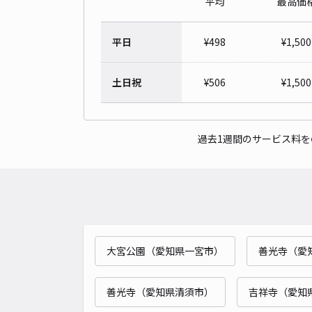
平均
最高価
平日
¥
498
¥
1,500
土日祝
¥
506
¥
1,500
過去1週間のサービス料
大宮公園（愛知県一宮市）
善光寺（愛
善光寺（愛知県清須市）
吉祥寺（愛知