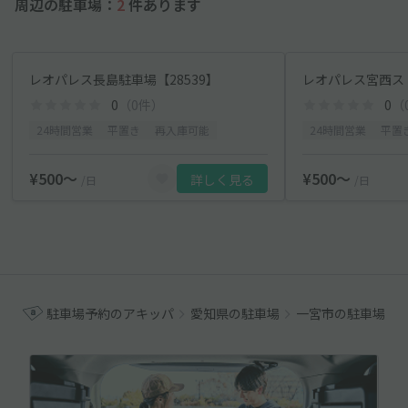
周辺の駐車場：
2
件あります
レオパレス長島駐車場【28539】
0
（0件）
0
（
24時間営業
平置き
再入庫可能
24時間営業
平置
¥500〜
¥500〜
詳しく見る
/日
/日
駐車場予約のアキッパ
愛知県の駐車場
一宮市の駐車場