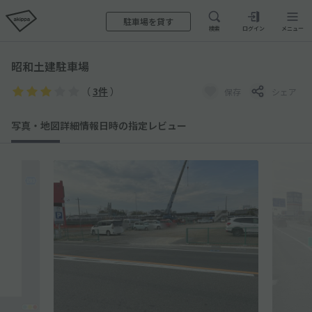
駐車場を貸す
検索
ログイン
メニュー
昭和土建駐車場
（
3件
）
保存
シェア
写真・地図
詳細情報
日時の指定
レビュー