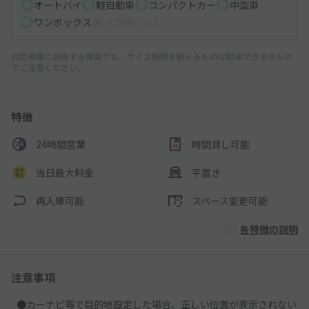
オートバイ
軽自動車
コンパクトカー
中型車
ワンボックス
大型車・SUV
対応車種に該当する車両でも、サイズ制限を超えるものは駐車できませんの
でご注意ください。
特徴
24時間営業
時間貸し可能
当日最大料金
平置き
再入庫可能
スペース変更可能
各特徴の説明
注意事項
●カーナビ等で目的地設定した場合、正しい位置が表示されない