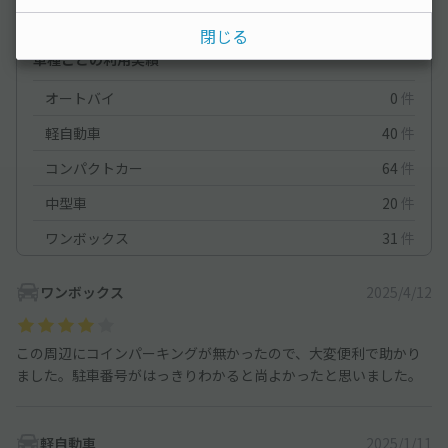
満足度
3
立地
3.7
停めやすさ
1.7
駐車料金
3.7
閉じる
車種ごとの利用実績
オートバイ
0
件
軽自動車
40
件
コンパクトカー
64
件
中型車
20
件
ワンボックス
31
件
ワンボックス
2025/4/12
この周辺にコインパーキングが無かったので、大変便利で助かり
ました。駐車番号がはっきりわかると尚よかったと思いました。
軽自動車
2025/1/11