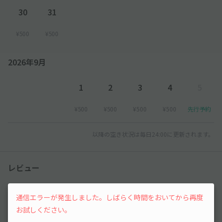
30
31
¥500
¥500
2026年9月
1
2
3
4
5
¥500
¥500
¥500
¥500
先行予約
以降の空き状況は毎日24:00に更新されます。
レビュー
3
（3件）
通信エラーが発生しました。しばらく時間をおいてから再度
お試しください。