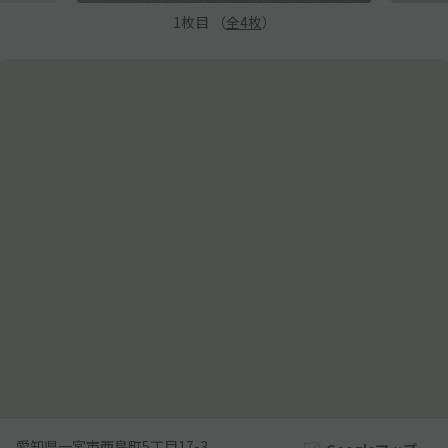
1
枚目 （
全
4
枚
）
愛知県一宮市西島町5丁目17-3