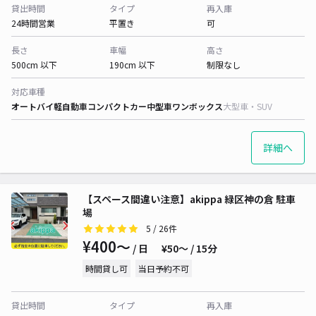
貸出時間
タイプ
再入庫
24時間営業
平置き
可
長さ
車幅
高さ
500cm 以下
190cm 以下
制限なし
対応車種
オートバイ
軽自動車
コンパクトカー
中型車
ワンボックス
大型車・SUV
詳細へ
【スペース間違い注意】akippa 緑区神の倉 駐車
場
5
/ 26件
¥400〜
/ 日
¥50〜 / 15分
時間貸し可
当日予約不可
貸出時間
タイプ
再入庫