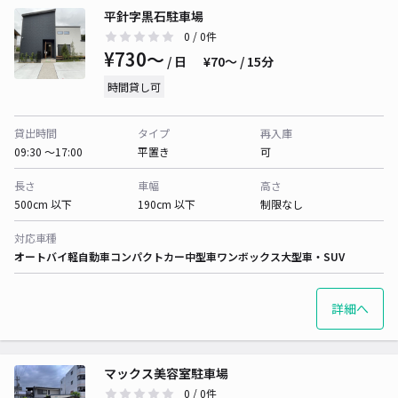
平針字黒石駐車場
0
/ 0件
¥730〜
/ 日
¥70〜 / 15分
時間貸し可
貸出時間
タイプ
再入庫
09:30 〜17:00
平置き
可
長さ
車幅
高さ
500cm 以下
190cm 以下
制限なし
対応車種
オートバイ
軽自動車
コンパクトカー
中型車
ワンボックス
大型車・SUV
詳細へ
マックス美容室駐車場
0
/ 0件