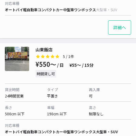
対応車種
オートバイ
軽自動車
コンパクトカー
中型車
ワンボックス
大型車・SUV
詳細へ
山東飯店
5
/ 1件
¥550〜
/ 日
¥55〜 / 15分
時間貸し可
貸出時間
タイプ
再入庫
24時間営業
平置き
可
長さ
車幅
高さ
500cm 以下
190cm 以下
制限なし
対応車種
オートバイ
軽自動車
コンパクトカー
中型車
ワンボックス
大型車・SUV