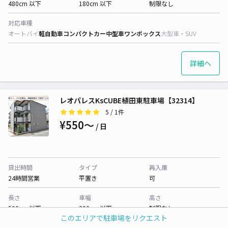
480cm 以下
180cm 以下
制限なし
対応車種
オートバイ
軽自動車
コンパクトカー
中型車
ワンボックス
大型車・SUV
詳細へ
レオパレスKsCUBE植田東駐車場【32314】
5
/ 1件
¥550〜
/ 日
貸出時間
タイプ
再入庫
24時間営業
平置き
可
長さ
車幅
高さ
500cm 以下
200cm 以下
制限なし
このエリアで駐車場をリクエスト
対応車種