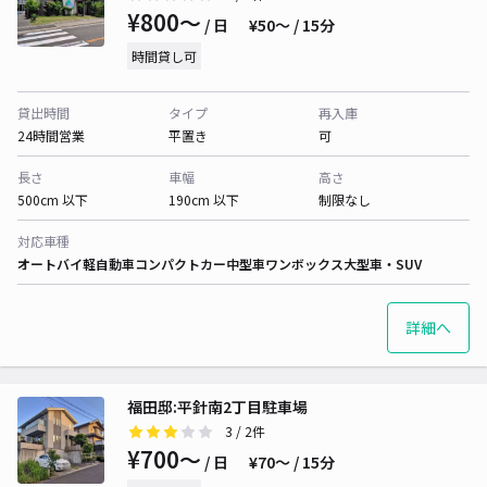
¥800〜
/ 日
¥50〜 / 15分
時間貸し可
貸出時間
タイプ
再入庫
24時間営業
平置き
可
長さ
車幅
高さ
500cm 以下
190cm 以下
制限なし
対応車種
オートバイ
軽自動車
コンパクトカー
中型車
ワンボックス
大型車・SUV
詳細へ
福田邸:平針南2丁目駐車場
3
/ 2件
¥700〜
/ 日
¥70〜 / 15分