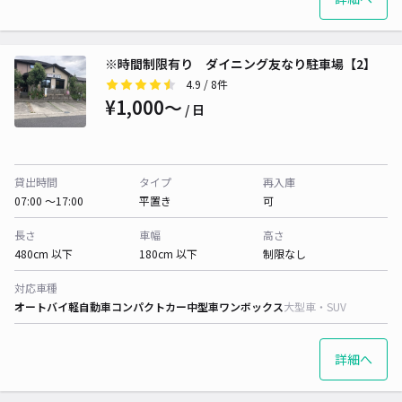
※時間制限有り ダイニング友なり駐車場【2】
4.9
/ 8件
¥1,000〜
/ 日
貸出時間
タイプ
再入庫
07:00 〜17:00
平置き
可
長さ
車幅
高さ
480cm 以下
180cm 以下
制限なし
対応車種
オートバイ
軽自動車
コンパクトカー
中型車
ワンボックス
大型車・SUV
詳細へ