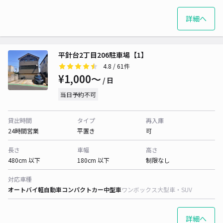
詳細へ
平針台2丁目206駐車場【1】
4.8
/ 61件
¥1,000〜
/ 日
当日予約不可
貸出時間
タイプ
再入庫
24時間営業
平置き
可
長さ
車幅
高さ
480cm 以下
180cm 以下
制限なし
対応車種
オートバイ
軽自動車
コンパクトカー
中型車
ワンボックス
大型車・SUV
詳細へ