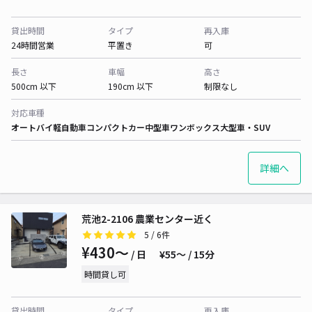
貸出時間
タイプ
再入庫
24時間営業
平置き
可
長さ
車幅
高さ
500cm 以下
190cm 以下
制限なし
対応車種
オートバイ
軽自動車
コンパクトカー
中型車
ワンボックス
大型車・SUV
詳細へ
荒池2-2106 農業センター近く
5
/ 6件
¥430〜
/ 日
¥55〜 / 15分
時間貸し可
貸出時間
タイプ
再入庫