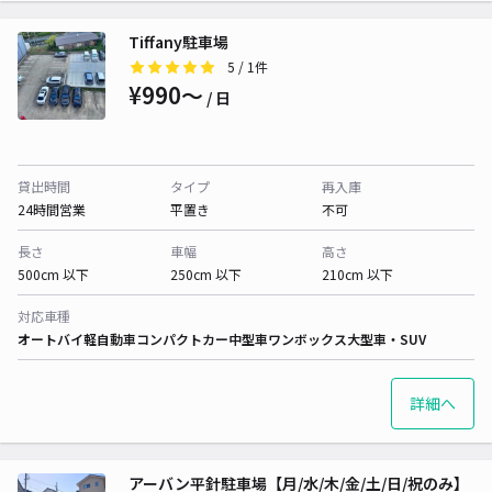
Tiffany駐車場
5
/ 1件
¥990〜
/ 日
貸出時間
タイプ
再入庫
24時間営業
平置き
不可
長さ
車幅
高さ
500cm 以下
250cm 以下
210cm 以下
対応車種
オートバイ
軽自動車
コンパクトカー
中型車
ワンボックス
大型車・SUV
詳細へ
アーバン平針駐車場【月/水/木/金/土/日/祝のみ】