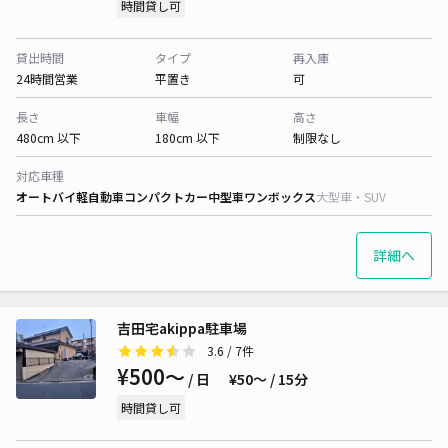
時間貸し可
貸出時間
タイプ
再入庫
24時間営業
平置き
可
長さ
車幅
高さ
480cm 以下
180cm 以下
制限なし
対応車種
オートバイ
軽自動車
コンパクトカー
中型車
ワンボックス
大型車・SUV
詳細へ
吉田宅akippa駐車場
3.6
/ 7件
¥500〜
/ 日
¥50〜 / 15分
時間貸し可