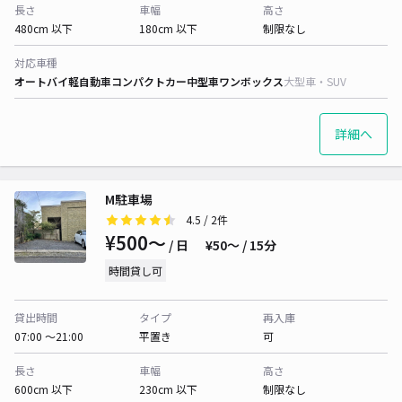
長さ
車幅
高さ
480cm 以下
180cm 以下
制限なし
対応車種
オートバイ
軽自動車
コンパクトカー
中型車
ワンボックス
大型車・SUV
詳細へ
M駐車場
4.5
/ 2件
¥500〜
/ 日
¥50〜 / 15分
時間貸し可
貸出時間
タイプ
再入庫
07:00 〜21:00
平置き
可
長さ
車幅
高さ
600cm 以下
230cm 以下
制限なし