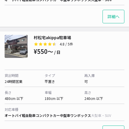
詳細へ
村松宅akippa駐車場
4.8
/ 5件
¥550〜
/ 日
貸出時間
タイプ
再入庫
24時間営業
平置き
可
長さ
車幅
高さ
480cm 以下
180cm 以下
240cm 以下
対応車種
オートバイ
軽自動車
コンパクトカー
中型車
ワンボックス
大型車・SUV