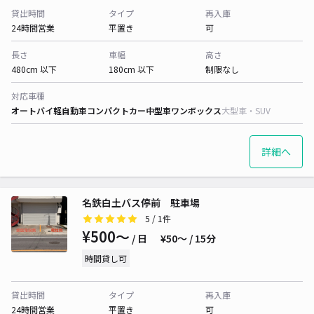
貸出時間
タイプ
再入庫
24時間営業
平置き
可
長さ
車幅
高さ
480cm 以下
180cm 以下
制限なし
対応車種
オートバイ
軽自動車
コンパクトカー
中型車
ワンボックス
大型車・SUV
詳細へ
名鉄白土バス停前 駐車場
5
/ 1件
¥500〜
/ 日
¥50〜 / 15分
時間貸し可
貸出時間
タイプ
再入庫
24時間営業
平置き
可