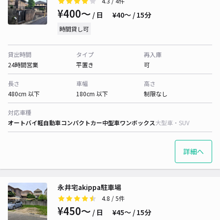
4.3
/ 4件
¥400〜
/ 日
¥40〜 / 15分
時間貸し可
貸出時間
タイプ
再入庫
24時間営業
平置き
可
長さ
車幅
高さ
480cm 以下
180cm 以下
制限なし
対応車種
オートバイ
軽自動車
コンパクトカー
中型車
ワンボックス
大型車・SUV
詳細へ
永井宅akippa駐車場
4.8
/ 5件
¥450〜
/ 日
¥45〜 / 15分