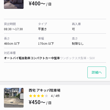
¥400〜
/ 日
貸出時間
タイプ
再入庫
08:30 〜17:30
平置き
可
長さ
車幅
高さ
460cm 以下
170cm 以下
制限なし
対応車種
オートバイ
軽自動車
コンパクトカー
中型車
ワンボックス
大型車・SUV
詳細へ
西宅 アキッパ駐車場
4
/ 4件
¥450〜
/ 日