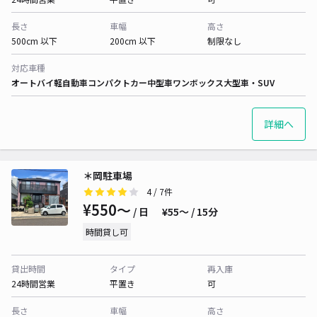
長さ
車幅
高さ
500cm 以下
200cm 以下
制限なし
対応車種
オートバイ
軽自動車
コンパクトカー
中型車
ワンボックス
大型車・SUV
詳細へ
＊岡駐車場
4
/ 7件
¥550〜
/ 日
¥55〜 / 15分
時間貸し可
貸出時間
タイプ
再入庫
24時間営業
平置き
可
長さ
車幅
高さ