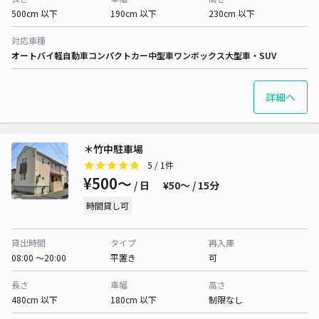
500cm 以下
190cm 以下
230cm 以下
対応車種
オートバイ
軽自動車
コンパクトカー
中型車
ワンボックス
大型車・SUV
詳細へ
＊竹中駐車場
5
/ 1件
¥500〜
/ 日
¥50〜 / 15分
時間貸し可
貸出時間
タイプ
再入庫
08:00 〜20:00
平置き
可
長さ
車幅
高さ
480cm 以下
180cm 以下
制限なし