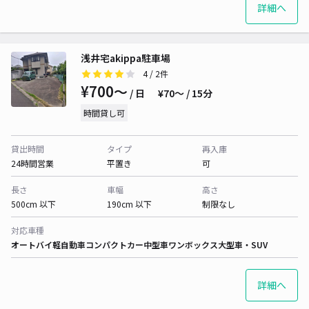
詳細へ
浅井宅akippa駐車場
4
/ 2件
¥700〜
/ 日
¥70〜 / 15分
時間貸し可
貸出時間
タイプ
再入庫
24時間営業
平置き
可
長さ
車幅
高さ
500cm 以下
190cm 以下
制限なし
対応車種
オートバイ
軽自動車
コンパクトカー
中型車
ワンボックス
大型車・SUV
詳細へ