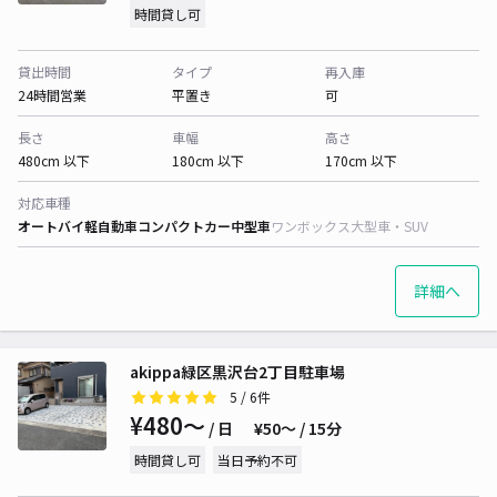
時間貸し可
貸出時間
タイプ
再入庫
24時間営業
平置き
可
長さ
車幅
高さ
480cm 以下
180cm 以下
170cm 以下
対応車種
オートバイ
軽自動車
コンパクトカー
中型車
ワンボックス
大型車・SUV
詳細へ
akippa緑区黒沢台2丁目駐車場
5
/ 6件
¥480〜
/ 日
¥50〜 / 15分
時間貸し可
当日予約不可