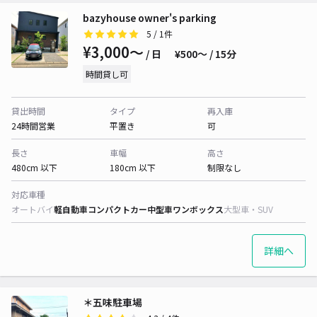
bazyhouse owner's parking
5
/ 1件
¥3,000〜
/ 日
¥500〜 / 15分
時間貸し可
貸出時間
タイプ
再入庫
24時間営業
平置き
可
長さ
車幅
高さ
480cm 以下
180cm 以下
制限なし
対応車種
オートバイ
軽自動車
コンパクトカー
中型車
ワンボックス
大型車・SUV
詳細へ
＊五味駐車場