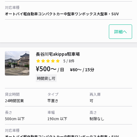
対応車種
オートバイ
軽自動車
コンパクトカー
中型車
ワンボックス
大型車・SUV
詳細へ
長谷川宅akippa駐車場
5
/ 8件
¥500〜
/ 日
¥60〜 / 15分
時間貸し可
貸出時間
タイプ
再入庫
24時間営業
平置き
可
長さ
車幅
高さ
500cm 以下
190cm 以下
制限なし
対応車種
オートバイ
軽自動車
コンパクトカー
中型車
ワンボックス
大型車・SUV