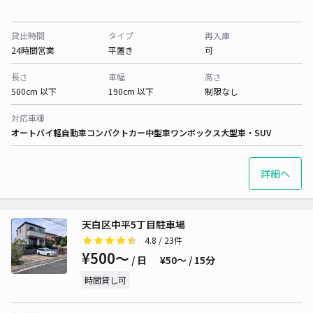
貸出時間
タイプ
再入庫
24時間営業
平置き
可
長さ
車幅
高さ
500cm 以下
190cm 以下
制限なし
対応車種
オートバイ
軽自動車
コンパクトカー
中型車
ワンボックス
大型車・SUV
詳細へ
天白区中平5丁目駐車場
4.8
/ 23件
¥500〜
/ 日
¥50〜 / 15分
時間貸し可