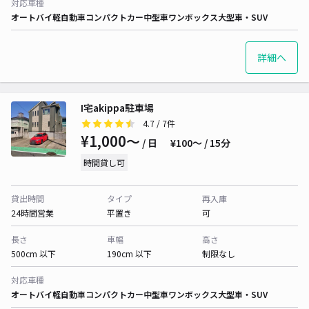
対応車種
オートバイ
軽自動車
コンパクトカー
中型車
ワンボックス
大型車・SUV
詳細へ
I宅akippa駐車場
4.7
/ 7件
¥1,000〜
/ 日
¥100〜 / 15分
時間貸し可
貸出時間
タイプ
再入庫
24時間営業
平置き
可
長さ
車幅
高さ
500cm 以下
190cm 以下
制限なし
対応車種
オートバイ
軽自動車
コンパクトカー
中型車
ワンボックス
大型車・SUV