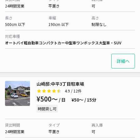
24時間営業
平置き
可
長さ
車幅
高さ
500cm 以下
190cm 以下
制限なし
対応車種
オートバイ
軽自動車
コンパクトカー
中型車
ワンボックス
大型車・SUV
詳細へ
山崎邸:中平3丁目駐車場
4.9
/ 12件
¥500〜
/ 日
¥50〜 / 15分
時間貸し可
貸出時間
タイプ
再入庫
24時間営業
平置き
可