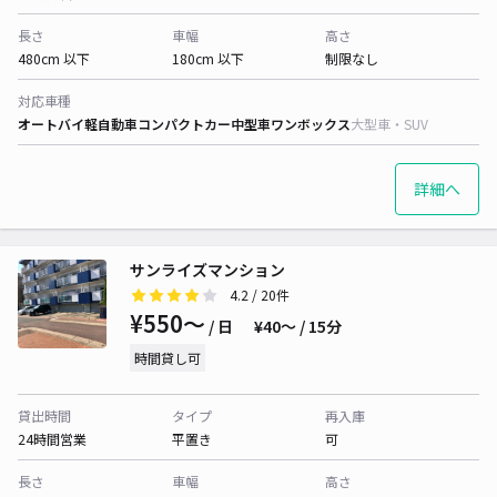
長さ
車幅
高さ
480cm 以下
180cm 以下
制限なし
対応車種
オートバイ
軽自動車
コンパクトカー
中型車
ワンボックス
大型車・SUV
詳細へ
サンライズマンション
4.2
/ 20件
¥550〜
/ 日
¥40〜 / 15分
時間貸し可
貸出時間
タイプ
再入庫
24時間営業
平置き
可
長さ
車幅
高さ