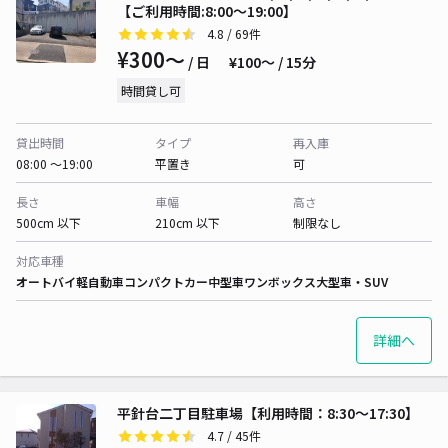
【ご利用時間:8:00～19:00】
4.8
/ 69件
¥300〜
/ 日
¥100〜 / 15分
時間貸し可
貸出時間
タイプ
再入庫
08:00 〜19:00
平置き
可
長さ
車幅
高さ
500cm 以下
210cm 以下
制限なし
対応車種
オートバイ
軽自動車
コンパクトカー
中型車
ワンボックス
大型車・SUV
詳細へ
平針台二丁目駐車場【利用時間：8:30～17:30】
4.7
/ 45件