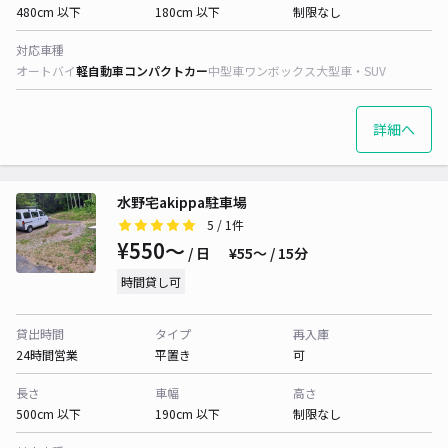
480cm 以下
180cm 以下
制限なし
対応車種
オートバイ
軽自動車
コンパクトカー
中型車
ワンボックス
大型車・SUV
詳細へ
水野宅akippa駐車場
5
/ 1件
¥550〜
/ 日
¥55〜 / 15分
時間貸し可
貸出時間
タイプ
再入庫
24時間営業
平置き
可
長さ
車幅
高さ
500cm 以下
190cm 以下
制限なし