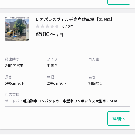
レオパレスヴェルデ高島駐車場【21952】
0
/ 0件
¥500〜
/ 日
貸出時間
タイプ
再入庫
24時間営業
平置き
可
長さ
車幅
高さ
500cm 以下
200cm 以下
制限なし
対応車種
オートバイ
軽自動車
コンパクトカー
中型車
ワンボックス
大型車・SUV
詳細へ