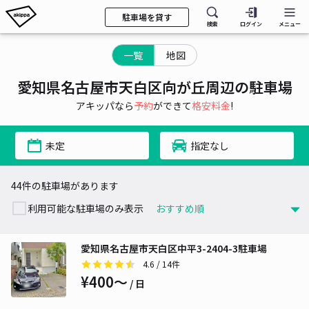
駐車場を貸す
検索
ログイン
メニュー
一覧
地図
愛知県名古屋市天白区向が丘周辺の駐車場
アキッパなら
予約
ができて
格安料金
!
未定
指定なし
44件の駐車場があります
利用可能な駐車場のみ表示
愛知県名古屋市天白区中平3-2404-3駐車場
4.6
/ 14件
¥400〜
/ 日