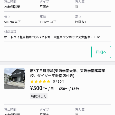
貸出時間
タイプ
再入庫
24時間営業
平置き
可
長さ
車幅
高さ
500cm 以下
190cm 以下
制限なし
対応車種
オートバイ
軽自動車
コンパクトカー
中型車
ワンボックス
大型車・SUV
詳細へ
原5丁目駐車場(東海学園大学、東海学園高等学
校、ダイソー平針南店付近)
5
/ 10件
¥500〜
/ 日
¥50〜 / 15分
時間貸し可
貸出時間
タイプ
再入庫
24時間営業
平置き
可