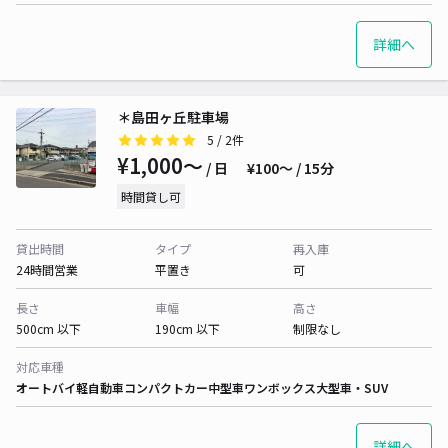
詳細へ
＊島田ヶ丘駐車場
5
/ 2件
¥1,000〜
/ 日
¥100〜 / 15分
時間貸し可
貸出時間
タイプ
再入庫
24時間営業
平置き
可
長さ
車幅
高さ
500cm 以下
190cm 以下
制限なし
対応車種
オートバイ
軽自動車
コンパクトカー
中型車
ワンボックス
大型車・SUV
詳細へ