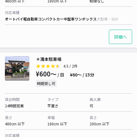
480cm 以下
180cm 以下
制限なし
対応車種
オートバイ
軽自動車
コンパクトカー
中型車
ワンボックス
大型車・SUV
詳細へ
＊滝本駐車場
4.5
/ 2件
¥600〜
/ 日
¥60〜 / 15分
時間貸し可
貸出時間
タイプ
再入庫
24時間営業
平置き
可
長さ
車幅
高さ
480cm 以下
180cm 以下
200cm 以下
対応車種