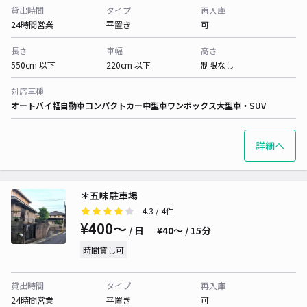
貸出時間
タイプ
再入庫
24時間営業
平置き
可
長さ
車幅
高さ
550cm 以下
220cm 以下
制限なし
対応車種
オートバイ
軽自動車
コンパクトカー
中型車
ワンボックス
大型車・SUV
詳細へ
＊五味駐車場
4.3
/ 4件
¥400〜
/ 日
¥40〜 / 15分
時間貸し可
貸出時間
タイプ
再入庫
24時間営業
平置き
可