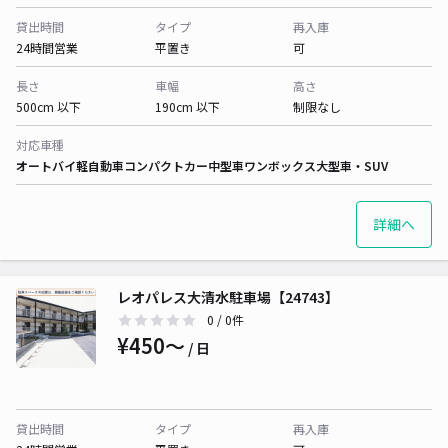
貸出時間
タイプ
再入庫
24時間営業
平置き
可
長さ
車幅
高さ
500cm 以下
190cm 以下
制限なし
対応車種
オートバイ
軽自動車
コンパクトカー
中型車
ワンボックス
大型車・SUV
詳細へ
レオパレス大清水駐車場【24743】
0
/ 0件
¥450〜
/ 日
貸出時間
タイプ
再入庫