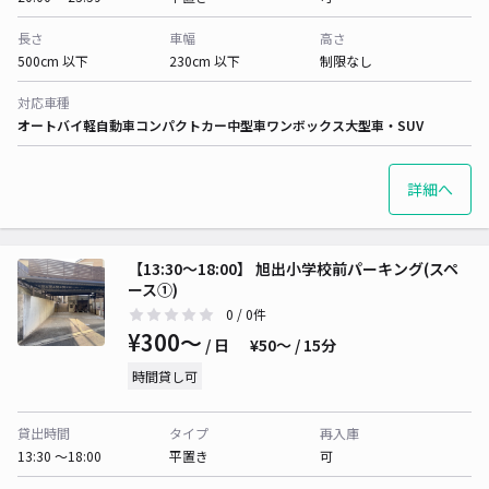
長さ
車幅
高さ
500cm 以下
230cm 以下
制限なし
対応車種
オートバイ
軽自動車
コンパクトカー
中型車
ワンボックス
大型車・SUV
詳細へ
【13:30〜18:00】 旭出小学校前パーキング(スペ
ース①)
0
/ 0件
¥300〜
/ 日
¥50〜 / 15分
時間貸し可
貸出時間
タイプ
再入庫
13:30 〜18:00
平置き
可