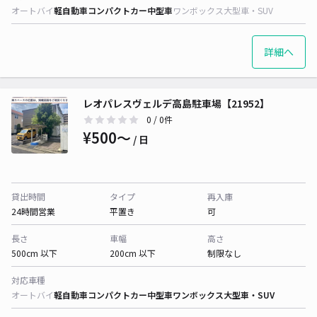
オートバイ
軽自動車
コンパクトカー
中型車
ワンボックス
大型車・SUV
詳細へ
レオパレスヴェルデ高島駐車場【21952】
0
/ 0件
¥500〜
/ 日
貸出時間
タイプ
再入庫
24時間営業
平置き
可
長さ
車幅
高さ
500cm 以下
200cm 以下
制限なし
対応車種
オートバイ
軽自動車
コンパクトカー
中型車
ワンボックス
大型車・SUV