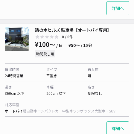
詳細へ
諸の木ヒルズ 駐車場【オートバイ専用】
0
/ 0件
¥100〜
/ 日
¥50〜 / 15分
時間貸し可
貸出時間
タイプ
再入庫
24時間営業
平置き
可
長さ
車幅
高さ
360cm 以下
200cm 以下
制限なし
対応車種
オートバイ
軽自動車
コンパクトカー
中型車
ワンボックス
大型車・SUV
詳細へ