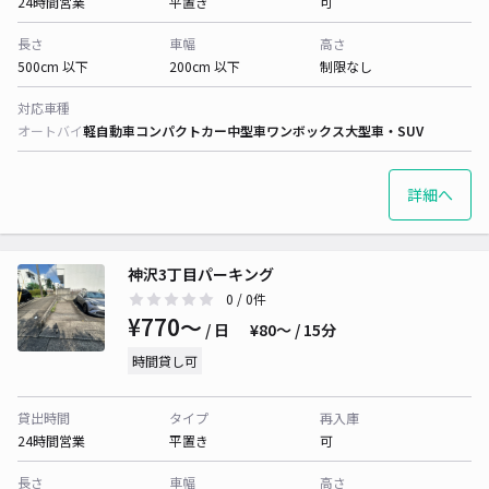
24時間営業
平置き
可
長さ
車幅
高さ
500cm 以下
200cm 以下
制限なし
対応車種
オートバイ
軽自動車
コンパクトカー
中型車
ワンボックス
大型車・SUV
詳細へ
神沢3丁目パーキング
0
/ 0件
¥770〜
/ 日
¥80〜 / 15分
時間貸し可
貸出時間
タイプ
再入庫
24時間営業
平置き
可
長さ
車幅
高さ