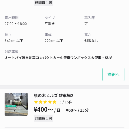
時間貸し可
貸出時間
タイプ
再入庫
07:00 〜18:00
平置き
可
長さ
車幅
高さ
640cm 以下
220cm 以下
制限なし
対応車種
オートバイ
軽自動車
コンパクトカー
中型車
ワンボックス
大型車・SUV
詳細へ
諸の木ヒルズ 駐車場2
5
/ 15件
¥400〜
/ 日
¥60〜 / 15分
時間貸し可