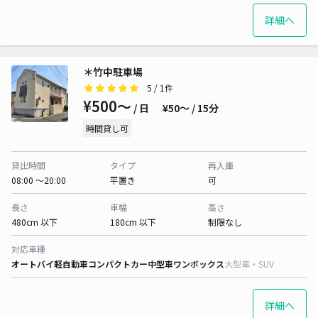
詳細へ
＊竹中駐車場
5
/ 1件
¥500〜
/ 日
¥50〜 / 15分
時間貸し可
貸出時間
タイプ
再入庫
08:00 〜20:00
平置き
可
長さ
車幅
高さ
480cm 以下
180cm 以下
制限なし
対応車種
オートバイ
軽自動車
コンパクトカー
中型車
ワンボックス
大型車・SUV
詳細へ