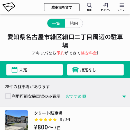
駐車場を貸す
検索
ログイン
メニュー
一覧
地図
愛知県名古屋市緑区細口二丁目周辺の駐車
場
アキッパなら
予約
ができて
格安料金
!
未定
指定なし
28件の駐車場があります
利用可能な駐車場のみ表示
クリート駐車場
5
/ 3件
¥800〜
/ 日