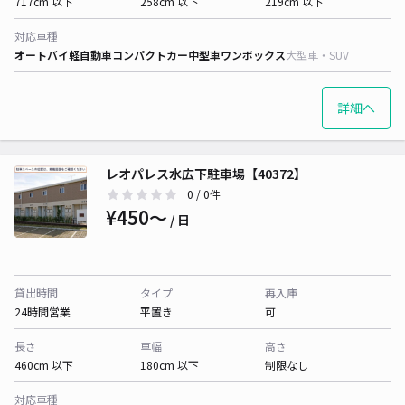
717cm 以下
258cm 以下
219cm 以下
対応車種
オートバイ
軽自動車
コンパクトカー
中型車
ワンボックス
大型車・SUV
詳細へ
レオパレス水広下駐車場【40372】
0
/ 0件
¥450〜
/ 日
貸出時間
タイプ
再入庫
24時間営業
平置き
可
長さ
車幅
高さ
460cm 以下
180cm 以下
制限なし
対応車種