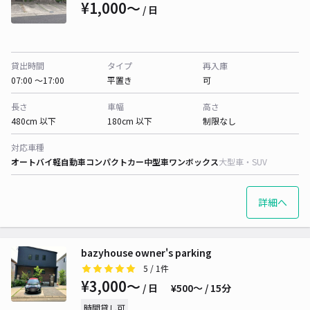
¥1,000〜
/ 日
貸出時間
タイプ
再入庫
07:00 〜17:00
平置き
可
長さ
車幅
高さ
480cm 以下
180cm 以下
制限なし
対応車種
オートバイ
軽自動車
コンパクトカー
中型車
ワンボックス
大型車・SUV
詳細へ
bazyhouse owner's parking
5
/ 1件
¥3,000〜
/ 日
¥500〜 / 15分
時間貸し可