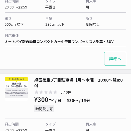
貸出時間
タイプ
再入庫
20:00 〜23:59
平置き
可
長さ
車幅
高さ
500cm 以下
230cm 以下
制限なし
対応車種
オートバイ
軽自動車
コンパクトカー
中型車
ワンボックス
大型車・SUV
詳細へ
緑区徳重3丁目駐車場【月〜木曜：20:00〜翌8:0
0】
0
/ 0件
¥300〜
/ 日
¥30〜 / 15分
時間貸し可
貸出時間
タイプ
再入庫
20:00 〜23:59
平置き
可