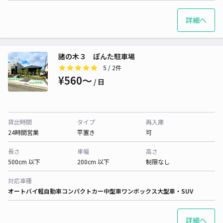
詳細へ
諸の木３ ぽんた駐車場
5
/ 2件
¥560〜
/ 日
貸出時間
タイプ
再入庫
24時間営業
平置き
可
長さ
車幅
高さ
500cm 以下
200cm 以下
制限なし
対応車種
オートバイ
軽自動車
コンパクトカー
中型車
ワンボックス
大型車・SUV
詳細へ