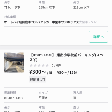
長さ
車幅
高さ
717cm 以下
258cm 以下
219cm 以下
対応車種
オートバイ
軽自動車
コンパクトカー
中型車
ワンボックス
大型車・SUV
詳細へ
【8:30〜13:30】 旭出小学校前パーキング(スペー
ス①)
0
/ 0件
¥300〜
/ 日
¥50〜 / 15分
時間貸し可
貸出時間
タイプ
再入庫
08:30 〜13:30
平置き
可
長さ
車幅
高さ