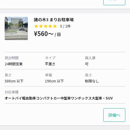
諸の木3 まりお駐車場
5
/ 2件
¥560〜
/ 日
貸出時間
タイプ
再入庫
24時間営業
平置き
可
長さ
車幅
高さ
500cm 以下
190cm 以下
制限なし
対応車種
オートバイ
軽自動車
コンパクトカー
中型車
ワンボックス
大型車・SUV
詳細へ