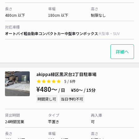
長さ
車幅
高さ
480cm 以下
180cm 以下
制限なし
対応車種
オートバイ
軽自動車
コンパクトカー
中型車
ワンボックス
大型車・SUV
詳細へ
akippa緑区黒沢台2丁目駐車場
5
/ 6件
¥480〜
/ 日
¥50〜 / 15分
時間貸し可
当日予約不可
貸出時間
タイプ
再入庫
24時間営業
平置き
可
長さ
車幅
高さ