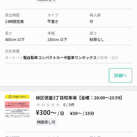
貸出時間
タイプ
再入庫
24時間営業
平置き
可
長さ
車幅
高さ
480cm 以下
180cm 以下
制限なし
対応車種
オートバイ
軽自動車
コンパクトカー
中型車
ワンボックス
大型車・SUV
詳細へ
緑区徳重3丁目駐車場【金曜：20:00〜23:59】
0
/ 0件
¥300〜
/ 日
¥30〜 / 15分
時間貸し可