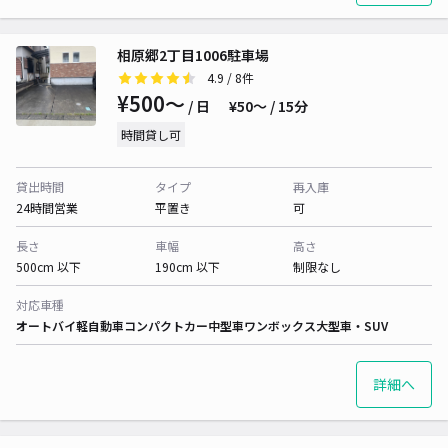
相原郷2丁目1006駐車場
4.9
/ 8件
¥500〜
/ 日
¥50〜 / 15分
時間貸し可
貸出時間
タイプ
再入庫
24時間営業
平置き
可
長さ
車幅
高さ
500cm 以下
190cm 以下
制限なし
対応車種
オートバイ
軽自動車
コンパクトカー
中型車
ワンボックス
大型車・SUV
詳細へ