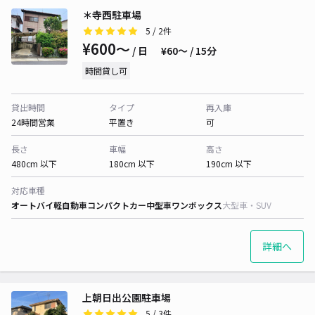
＊寺西駐車場
5
/ 2件
¥600〜
/ 日
¥60〜 / 15分
時間貸し可
貸出時間
タイプ
再入庫
24時間営業
平置き
可
長さ
車幅
高さ
480cm 以下
180cm 以下
190cm 以下
対応車種
オートバイ
軽自動車
コンパクトカー
中型車
ワンボックス
大型車・SUV
詳細へ
上朝日出公園駐車場
5
/ 3件