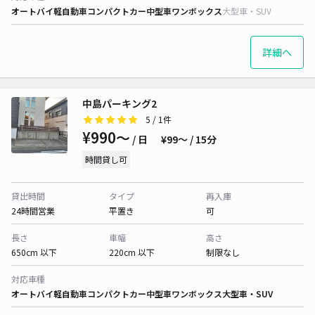
オートバイ
軽自動車
コンパクトカー
中型車
ワンボックス
大型車・SUV
詳細へ
中島パーキング2
5
/ 1件
¥990〜
/ 日
¥99〜 / 15分
時間貸し可
貸出時間
タイプ
再入庫
24時間営業
平置き
可
長さ
車幅
高さ
650cm 以下
220cm 以下
制限なし
対応車種
オートバイ
軽自動車
コンパクトカー
中型車
ワンボックス
大型車・SUV