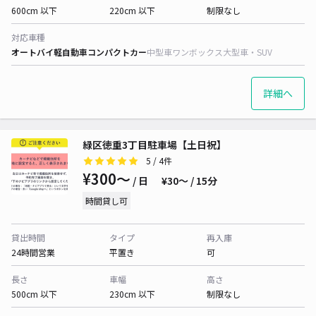
600cm 以下
220cm 以下
制限なし
対応車種
オートバイ
軽自動車
コンパクトカー
中型車
ワンボックス
大型車・SUV
詳細へ
緑区徳重3丁目駐車場【土日祝】
5
/ 4件
¥300〜
/ 日
¥30〜 / 15分
時間貸し可
貸出時間
タイプ
再入庫
24時間営業
平置き
可
長さ
車幅
高さ
500cm 以下
230cm 以下
制限なし