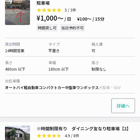
駐車場
5
/ 3件
¥1,000〜
/ 日
¥100〜 / 15分
時間貸し可
当日予約不可
貸出時間
タイプ
再入庫
24時間営業
平置き
可
長さ
車幅
高さ
480cm 以下
180cm 以下
制限なし
対応車種
オートバイ
軽自動車
コンパクトカー
中型車
ワンボックス
大型車・SUV
詳細へ
※時間制限有り ダイニング友なり駐車場【2】
4.9
/ 8件