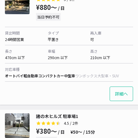
¥880〜
/ 日
当日予約不可
貸出時間
タイプ
再入庫
24時間営業
平置き
可
長さ
車幅
高さ
470cm 以下
290cm 以下
210cm 以下
対応車種
オートバイ
軽自動車
コンパクトカー
中型車
ワンボックス
大型車・SUV
詳細へ
諸の木ヒルズ 駐車場1
4.5
/ 2件
¥380〜
/ 日
¥50〜 / 15分