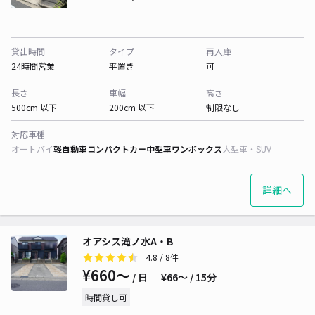
貸出時間
タイプ
再入庫
24時間営業
平置き
可
長さ
車幅
高さ
500cm 以下
200cm 以下
制限なし
対応車種
オートバイ
軽自動車
コンパクトカー
中型車
ワンボックス
大型車・SUV
詳細へ
オアシス滝ノ水A・B
4.8
/ 8件
¥660〜
/ 日
¥66〜 / 15分
時間貸し可