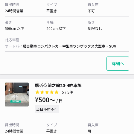
貸出時間
タイプ
再入庫
24時間営業
平置き
不可
長さ
車幅
高さ
500cm 以下
200cm 以下
制限なし
対応車種
オートバイ
軽自動車
コンパクトカー
中型車
ワンボックス
大型車・SUV
詳細へ
駅近◎前之輪20-4駐車場
5
/ 5件
¥500〜
/ 日
当日予約不可
貸出時間
タイプ
再入庫
24時間営業
平置き
可