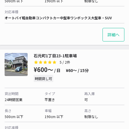
500cm 以下
190cm 以下
制限なし
対応車種
オートバイ
軽自動車
コンパクトカー
中型車
ワンボックス
大型車・SUV
詳細へ
石元町1丁目23-1駐車場
5
/ 2件
¥600〜
/ 日
¥60〜 / 15分
時間貸し可
貸出時間
タイプ
再入庫
24時間営業
平置き
可
長さ
車幅
高さ
500cm 以下
190cm 以下
制限なし
対応車種