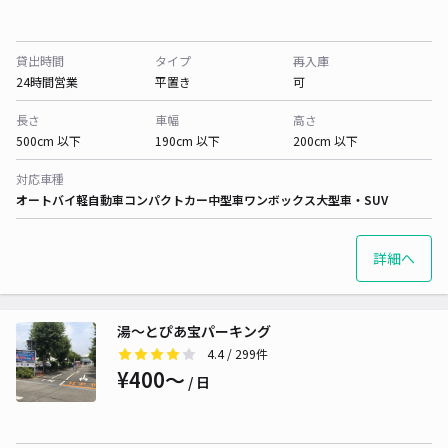
貸出時間
タイプ
再入庫
24時間営業
平置き
可
長さ
車幅
高さ
500cm 以下
190cm 以下
200cm 以下
対応車種
オートバイ
軽自動車
コンパクトカー
中型車
ワンボックス
大型車・SUV
詳細へ
湯～とぴあ宝パーキング
4.4
/ 299件
¥400〜
/ 日