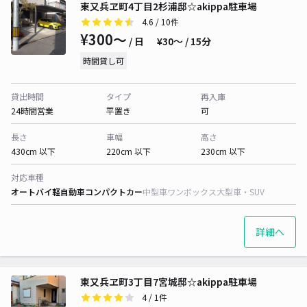
東又兵ヱ町4丁目2杉浦邸☆akippa駐車場
4.6
/ 10件
¥300〜
/ 日
¥30〜 / 15分
時間貸し可
貸出時間
タイプ
再入庫
24時間営業
平置き
可
長さ
車幅
高さ
430cm 以下
220cm 以下
230cm 以下
対応車種
オートバイ
軽自動車
コンパクトカー
中型車
ワンボックス
大型車・SUV
詳細へ
東又兵ヱ町3丁目7宮城邸☆akippa駐車場
4
/ 1件