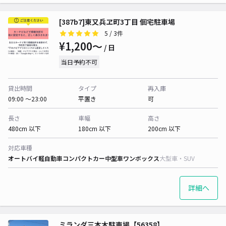
[387b7]東又兵ヱ町3丁目 個宅駐車場
5
/ 3件
¥1,200〜
/ 日
当日予約不可
貸出時間
タイプ
再入庫
09:00 〜23:00
平置き
可
長さ
車幅
高さ
480cm 以下
180cm 以下
200cm 以下
対応車種
オートバイ
軽自動車
コンパクトカー
中型車
ワンボックス
大型車・SUV
詳細へ
ミランダ三本木駐車場【56358】