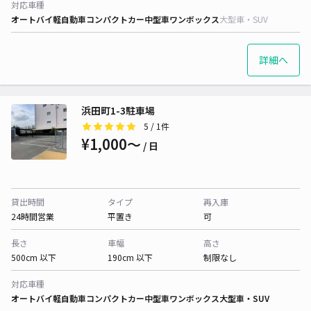
対応車種
オートバイ
軽自動車
コンパクトカー
中型車
ワンボックス
大型車・SUV
詳細へ
浜田町1-3駐車場
5
/ 1件
¥1,000〜
/ 日
貸出時間
タイプ
再入庫
24時間営業
平置き
可
長さ
車幅
高さ
500cm 以下
190cm 以下
制限なし
対応車種
オートバイ
軽自動車
コンパクトカー
中型車
ワンボックス
大型車・SUV