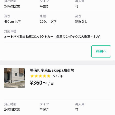
貸出時間
タイプ
再入庫
24時間営業
平置き
可
長さ
車幅
高さ
490cm 以下
200cm 以下
制限なし
対応車種
オートバイ
軽自動車
コンパクトカー
中型車
ワンボックス
大型車・SUV
詳細へ
鳴海町字京田akippa駐車場
5
/ 7件
¥360〜
/ 日
貸出時間
タイプ
再入庫
24時間営業
平置き
可