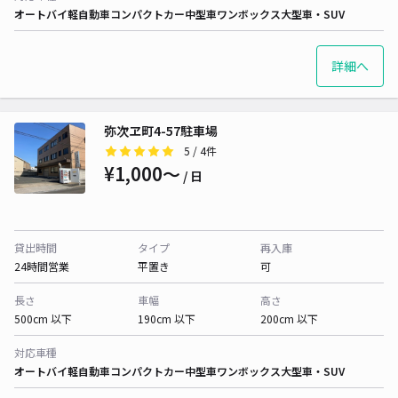
オートバイ
軽自動車
コンパクトカー
中型車
ワンボックス
大型車・SUV
詳細へ
弥次ヱ町4-57駐車場
5
/ 4件
¥1,000〜
/ 日
貸出時間
タイプ
再入庫
24時間営業
平置き
可
長さ
車幅
高さ
500cm 以下
190cm 以下
200cm 以下
対応車種
オートバイ
軽自動車
コンパクトカー
中型車
ワンボックス
大型車・SUV