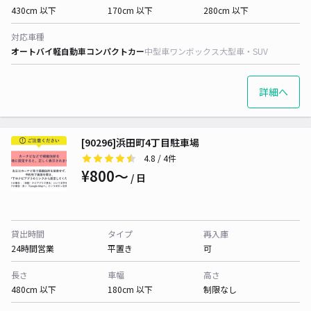
430cm 以下
170cm 以下
280cm 以下
対応車種
オートバイ
軽自動車
コンパクトカー
中型車
ワンボックス
大型車・SUV
詳細へ
[90296]浜田町4丁目駐車場
4.8
/ 4件
¥800〜
/ 日
貸出時間
タイプ
再入庫
24時間営業
平置き
可
長さ
車幅
高さ
480cm 以下
180cm 以下
制限なし