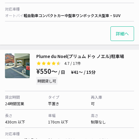
対応車種
オートバイ
軽自動車
コンパクトカー
中型車
ワンボックス
大型車・SUV
詳細へ
Plume du Noel(プリュム ドゥ ノエル)駐車場
4.7
/ 17件
¥550〜
/ 日
¥41〜 / 15分
時間貸し可
貸出時間
タイプ
再入庫
24時間営業
平置き
可
長さ
車幅
高さ
430cm 以下
170cm 以下
制限なし
対応車種