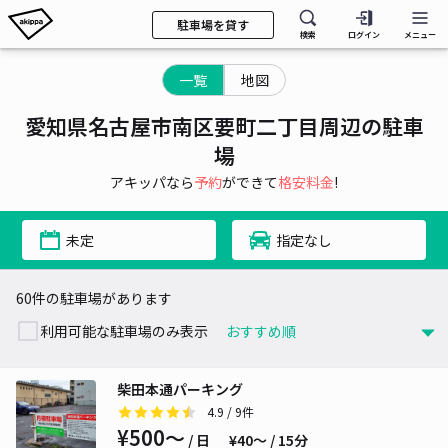
駐車場を貸す
検索
ログイン
メニュー
一覧
地図
愛知県名古屋市南区要町二丁目周辺の駐車
場
アキッパなら
予約
ができて
格安料金
!
未定
指定なし
60件の駐車場があります
利用可能な駐車場のみ表示
柴田本通パーキング
4.9
/ 9件
¥500〜
/ 日
¥40〜 / 15分