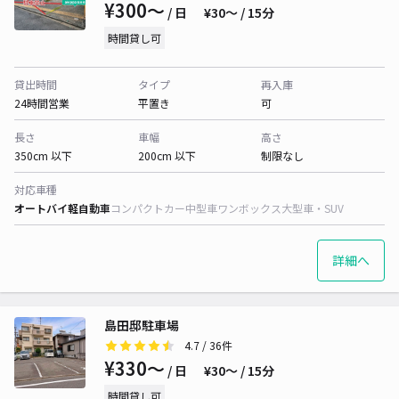
¥300〜
/ 日
¥30〜 / 15分
時間貸し可
貸出時間
タイプ
再入庫
24時間営業
平置き
可
長さ
車幅
高さ
350cm 以下
200cm 以下
制限なし
対応車種
オートバイ
軽自動車
コンパクトカー
中型車
ワンボックス
大型車・SUV
詳細へ
島田邸駐車場
4.7
/ 36件
¥330〜
/ 日
¥30〜 / 15分
時間貸し可