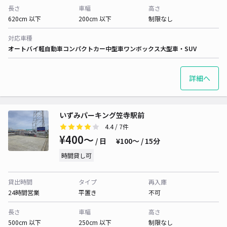
長さ
車幅
高さ
620cm 以下
200cm 以下
制限なし
対応車種
オートバイ
軽自動車
コンパクトカー
中型車
ワンボックス
大型車・SUV
詳細へ
いずみパーキング笠寺駅前
4.4
/ 7件
¥400〜
/ 日
¥100〜 / 15分
時間貸し可
貸出時間
タイプ
再入庫
24時間営業
平置き
不可
長さ
車幅
高さ
500cm 以下
250cm 以下
制限なし