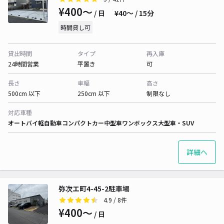
¥400〜
/ 日
¥40〜 / 15分
時間貸し可
貸出時間
タイプ
再入庫
24時間営業
平置き
可
長さ
車幅
高さ
500cm 以下
250cm 以下
制限なし
対応車種
オートバイ
軽自動車
コンパクトカー
中型車
ワンボックス
大型車・SUV
詳細へ
弥次エ町4-45-2駐車場
4.9
/ 8件
¥400〜
/ 日