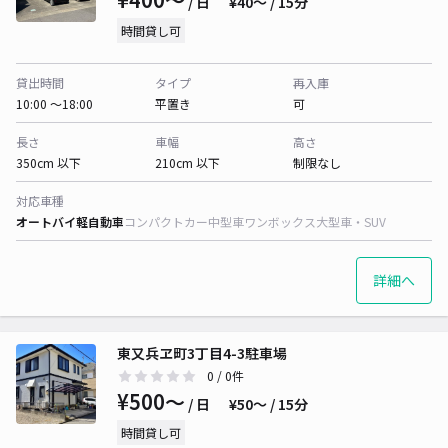
/ 日
¥40〜 / 15分
時間貸し可
貸出時間
タイプ
再入庫
10:00 〜18:00
平置き
可
長さ
車幅
高さ
350cm 以下
210cm 以下
制限なし
対応車種
オートバイ
軽自動車
コンパクトカー
中型車
ワンボックス
大型車・SUV
詳細へ
東又兵ヱ町3丁目4-3駐車場
0
/ 0件
¥500〜
/ 日
¥50〜 / 15分
時間貸し可