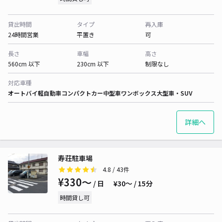
貸出時間
タイプ
再入庫
24時間営業
平置き
可
長さ
車幅
高さ
560cm 以下
230cm 以下
制限なし
対応車種
オートバイ
軽自動車
コンパクトカー
中型車
ワンボックス
大型車・SUV
詳細へ
寿荘駐車場
4.8
/ 43件
¥330〜
/ 日
¥30〜 / 15分
時間貸し可