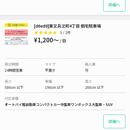
詳細へ
[d6ed8]東又兵ヱ町4丁目 個宅駐車場
5
/ 2件
¥1,200〜
/ 日
貸出時間
タイプ
再入庫
24時間営業
平置き
可
長さ
車幅
高さ
500cm 以下
190cm 以下
200cm 以下
対応車種
オートバイ
軽自動車
コンパクトカー
中型車
ワンボックス
大型車・SUV
詳細へ