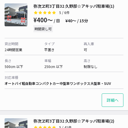
弥次ヱ町3丁目32 久野邸☆アキッパ駐車場(1)
5
/ 6件
¥400〜
/ 日
¥40〜 / 15分
時間貸し可
貸出時間
タイプ
再入庫
24時間営業
平置き
可
長さ
車幅
高さ
500cm 以下
250cm 以下
制限なし
対応車種
オートバイ
軽自動車
コンパクトカー
中型車
ワンボックス
大型車・SUV
詳細へ
弥次ヱ町3丁目32 久野邸☆アキッパ駐車場(2)
5
/ 41件