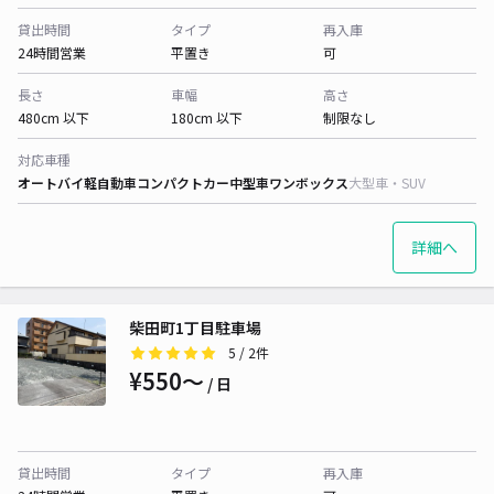
貸出時間
タイプ
再入庫
24時間営業
平置き
可
長さ
車幅
高さ
480cm 以下
180cm 以下
制限なし
対応車種
オートバイ
軽自動車
コンパクトカー
中型車
ワンボックス
大型車・SUV
詳細へ
柴田町1丁目駐車場
5
/ 2件
¥550〜
/ 日
貸出時間
タイプ
再入庫