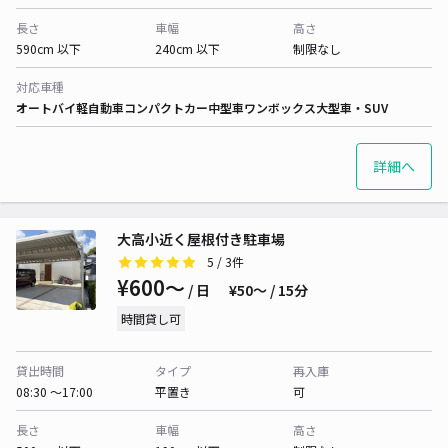
長さ
車幅
高さ
590cm 以下
240cm 以下
制限なし
対応車種
オートバイ
軽自動車
コンパクトカー
中型車
ワンボックス
大型車・SUV
詳細へ
大高小近く屋根付き駐車場
5
/ 3件
¥600〜
/ 日
¥50〜 / 15分
時間貸し可
貸出時間
タイプ
再入庫
08:30 〜17:00
平置き
可
長さ
車幅
高さ