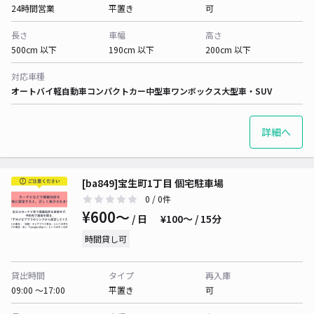
24時間営業
平置き
可
長さ
車幅
高さ
500cm 以下
190cm 以下
200cm 以下
対応車種
オートバイ
軽自動車
コンパクトカー
中型車
ワンボックス
大型車・SUV
詳細へ
[ba849]宝生町1丁目 個宅駐車場
0
/ 0件
¥600〜
/ 日
¥100〜 / 15分
時間貸し可
貸出時間
タイプ
再入庫
09:00 〜17:00
平置き
可