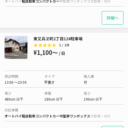
オートバイ
軽自動車
コンパクトカー
中型車
ワンボックス
大型車・SUV
詳細へ
東又兵ヱ町2丁目124駐車場
5
/ 3件
¥1,100〜
/ 日
貸出時間
タイプ
再入庫
13:00 〜23:59
平置き
可
長さ
車幅
高さ
480cm 以下
180cm 以下
190cm 以下
対応車種
オートバイ
軽自動車
コンパクトカー
中型車
ワンボックス
大型車・SUV