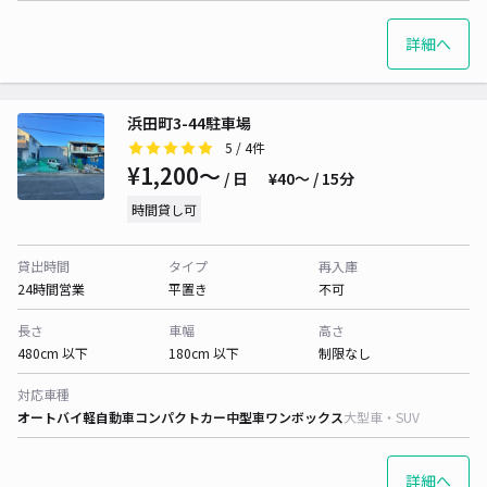
詳細へ
浜田町3-44駐車場
5
/ 4件
¥1,200〜
/ 日
¥40〜 / 15分
時間貸し可
貸出時間
タイプ
再入庫
24時間営業
平置き
不可
長さ
車幅
高さ
480cm 以下
180cm 以下
制限なし
対応車種
オートバイ
軽自動車
コンパクトカー
中型車
ワンボックス
大型車・SUV
詳細へ