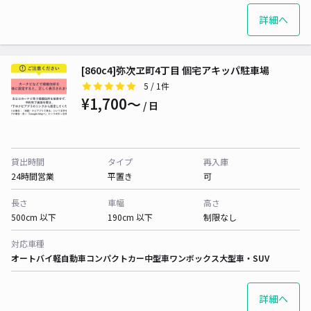
詳細へ
[860c4]弥次ヱ町4丁目 個宅アキッパ駐車場
5
/ 1件
¥1,700〜
/ 日
貸出時間
タイプ
再入庫
24時間営業
平置き
可
長さ
車幅
高さ
500cm 以下
190cm 以下
制限なし
対応車種
オートバイ
軽自動車
コンパクトカー
中型車
ワンボックス
大型車・SUV
詳細へ