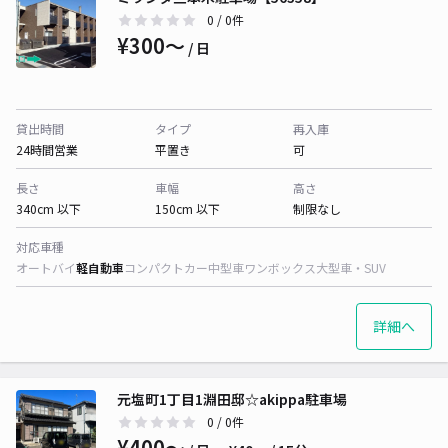
0
/ 0件
¥300〜
/ 日
貸出時間
タイプ
再入庫
24時間営業
平置き
可
長さ
車幅
高さ
340cm 以下
150cm 以下
制限なし
対応車種
オートバイ
軽自動車
コンパクトカー
中型車
ワンボックス
大型車・SUV
詳細へ
元塩町1丁目1淵田邸☆akippa駐車場
0
/ 0件
¥400〜