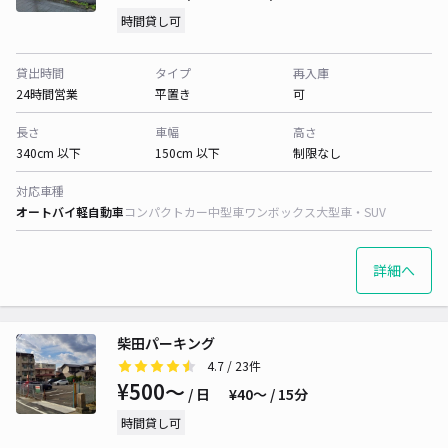
時間貸し可
貸出時間
タイプ
再入庫
24時間営業
平置き
可
長さ
車幅
高さ
340cm 以下
150cm 以下
制限なし
対応車種
オートバイ
軽自動車
コンパクトカー
中型車
ワンボックス
大型車・SUV
詳細へ
柴田パーキング
4.7
/ 23件
¥500〜
/ 日
¥40〜 / 15分
時間貸し可