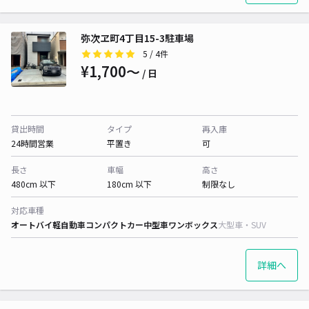
弥次ヱ町4丁目15-3駐車場
5
/ 4件
¥1,700〜
/ 日
貸出時間
タイプ
再入庫
24時間営業
平置き
可
長さ
車幅
高さ
480cm 以下
180cm 以下
制限なし
対応車種
オートバイ
軽自動車
コンパクトカー
中型車
ワンボックス
大型車・SUV
詳細へ