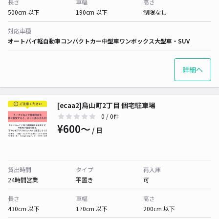
長さ
車幅
高さ
500cm 以下
190cm 以下
制限なし
対応車種
オートバイ
軽自動車
コンパクトカー
中型車
ワンボックス
大型車・SUV
詳細へ
[ecaa2]鳥山町2丁目 個宅駐車場
0
/ 0件
¥600〜
/ 日
貸出時間
タイプ
再入庫
24時間営業
平置き
可
長さ
車幅
高さ
430cm 以下
170cm 以下
200cm 以下