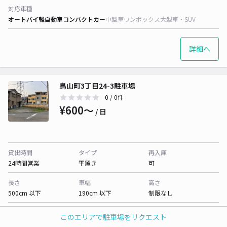
対応車種
オートバイ
軽自動車
コンパクトカー
中型車
ワンボックス
大型車・SUV
詳細へ
鳥山町3丁目24-3駐車場
0
/ 0件
¥600〜
/ 日
貸出時間
タイプ
再入庫
24時間営業
平置き
可
長さ
車幅
高さ
500cm 以下
190cm 以下
制限なし
対応車種
このエリアで駐車場をリクエスト
オートバイ
軽自動車
コンパクトカー
中型車
ワンボックス
大型車・SUV