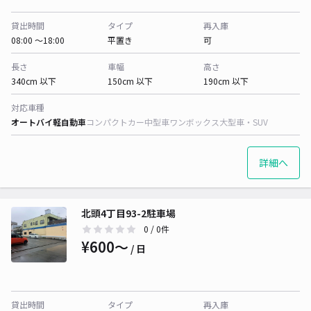
貸出時間
タイプ
再入庫
08:00 〜18:00
平置き
可
長さ
車幅
高さ
340cm 以下
150cm 以下
190cm 以下
対応車種
オートバイ
軽自動車
コンパクトカー
中型車
ワンボックス
大型車・SUV
詳細へ
北頭4丁目93-2駐車場
0
/ 0件
¥600〜
/ 日
貸出時間
タイプ
再入庫