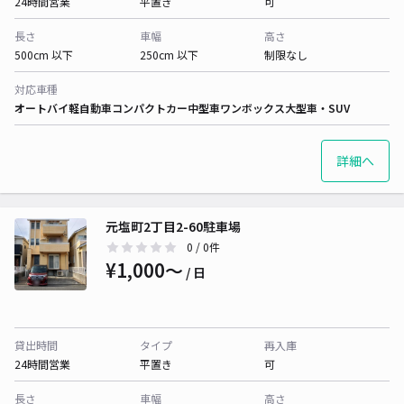
24時間営業
平置き
可
長さ
車幅
高さ
500cm 以下
250cm 以下
制限なし
対応車種
オートバイ
軽自動車
コンパクトカー
中型車
ワンボックス
大型車・SUV
詳細へ
元塩町2丁目2-60駐車場
0
/ 0件
¥1,000〜
/ 日
貸出時間
タイプ
再入庫
24時間営業
平置き
可
長さ
車幅
高さ