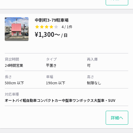
中割町3-79駐車場
4
/ 1件
¥1,300〜
/ 日
貸出時間
タイプ
再入庫
24時間営業
平置き
可
長さ
車幅
高さ
500cm 以下
190cm 以下
制限なし
対応車種
オートバイ
軽自動車
コンパクトカー
中型車
ワンボックス
大型車・SUV
詳細へ