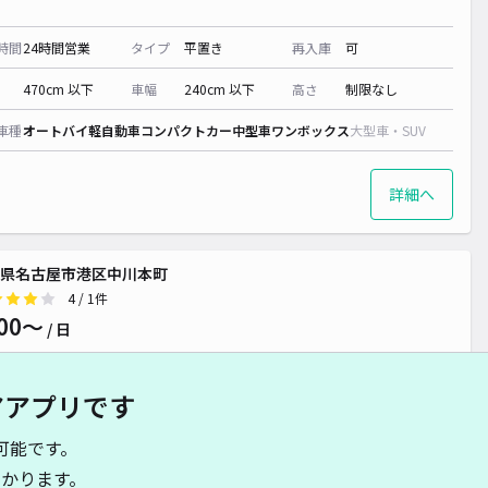
時間
24時間営業
タイプ
平置き
再入庫
可
470cm 以下
車幅
240cm 以下
高さ
制限なし
車種
オートバイ
軽自動車
コンパクトカー
中型車
ワンボックス
大型車・SUV
詳細へ
県名古屋市港区中川本町
4
/ 1件
00〜
/ 日
アアプリです
時間
24時間営業
タイプ
平置き
再入庫
可
可能です。
500cm 以下
車幅
190cm 以下
高さ
制限なし
かります。