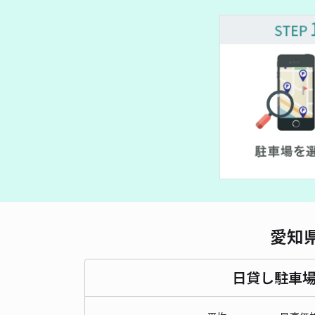
愛知
日貸し駐車