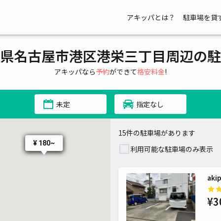
アキッパとは？
駐車場を貸
県名古屋市港区港栄三丁目周辺の駐
アキッパなら
予約
ができて
格安料金
!
未定
指定なし
15件の駐車場があります
¥ 180~
¥ 380~
利用可能な駐車場のみ表示
ak
¥3