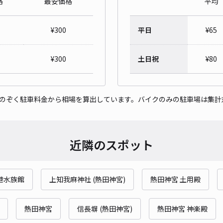
格
最安価格
平均
サン
¥
300
平日
¥
65
¥9
時間
¥
300
土日祝
¥
80
貸出
をのぞく駐車料金から相場を算出しています。バイクのみの駐車場は集計
長さ
対応
近隣のスポット
港水族館
上知我麻神社 (熱田神宮)
熱田神宮 土用殿
【東
¥6
熱田神宮
信長塀 (熱田神宮)
熱田神宮 神楽殿