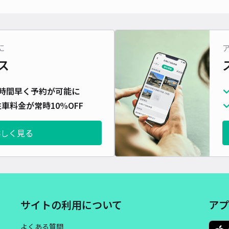
対応
に
ス
熱田
時間早く予約が可能に
¥3
車料金が常時10%OFF
詳しく見る
貸出
長さ
対応
サイトの利用について
アプ
よくある質問