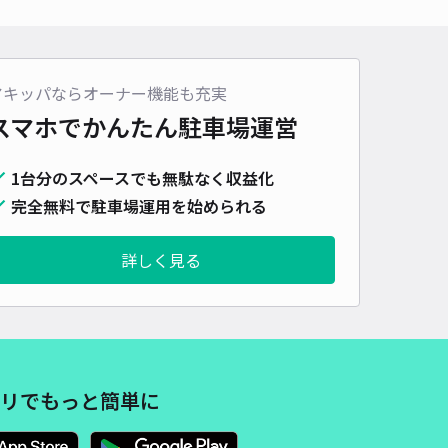
車種
オートバイ
軽自動車
コンパクトカー
中型車
ワンボックス
大型車・SUV
詳細へ
アキッパならオーナー機能も充実
スマホでかんたん
駐車場運営
高校前駐車場【2】
1台分のスペースでも無駄なく収益化
5
/ 1件
80〜
完全無料で駐車場運用を始められる
/ 日
詳しく見る
時間
24時間営業
タイプ
平置き
再入庫
可
400cm 以下
車幅
290cm 以下
高さ
240cm 以下
車種
オートバイ
軽自動車
コンパクトカー
中型車
ワンボックス
大型車・SUV
リでもっと簡単に
詳細へ