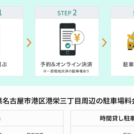
対応
サン
¥8
時間
貸出
長さ
県名古屋市港区港栄三丁目周辺の駐車場料
対応
場
時間貸し駐