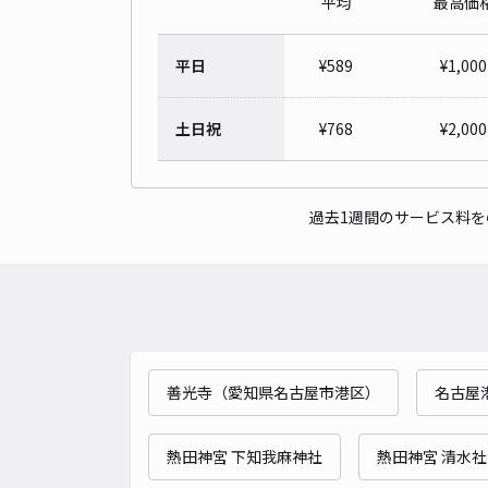
平均
最高価
平日
¥
589
¥
1,000
土日祝
¥
768
¥
2,000
過去1週間のサービス料
善光寺（愛知県名古屋市港区）
名古屋
熱田神宮 下知我麻神社
熱田神宮 清水社