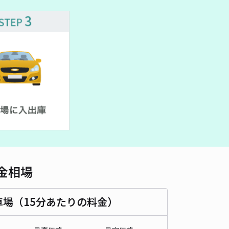
車種
オートバイ
軽自動車
コンパクトカー
中型車
ワンボックス
大型車・SUV
詳細へ
マリン駐車場Ｎｏ．1出入口正面左側
5
/ 6件
00〜
/ 日
¥80〜 / 15分
貸し可
時間
24時間営業
タイプ
平置き
再入庫
可
480cm 以下
車幅
180cm 以下
高さ
制限なし
金相場
車種
オートバイ
軽自動車
コンパクトカー
中型車
ワンボックス
大型車・SUV
車場（15分あたりの料金）
詳細へ