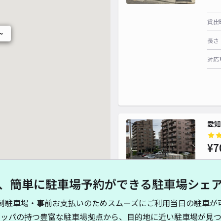
貸出
~
長さ
対応
愛知
¥7
、簡単に駐車場予約ができる駐車場シェ
貸出
制駐車場・事前お支払いのためスムーズにご利用当日の駐車が
長さ
キッパの持つ豊富な駐車場拠点から、目的地に近い駐車場が見つ