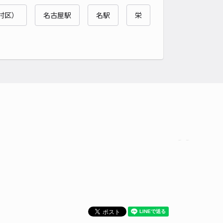
村区）
名古屋駅
名駅
栄
時間
24時間営業
タイプ
平置き
再入庫
可
500cm 以下
車幅
190cm 以下
高さ
制限なし
車種
オートバイ
軽自動車
コンパクトカー
中型車
ワンボックス
大型車・SUV
詳細へ
マリン駐車場Ｎｏ．11出入口正面右側
0
/ 0件
00〜
/ 日
¥80〜 / 15分
貸し可
時間
24時間営業
タイプ
平置き
再入庫
可
480cm 以下
車幅
180cm 以下
高さ
制限なし