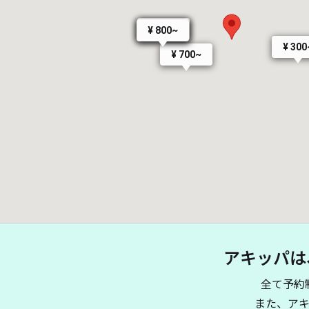
¥ 900~
¥ 800~
¥ 800~
¥ 300
¥ 700~
アキッパは
全て予約
また、ア