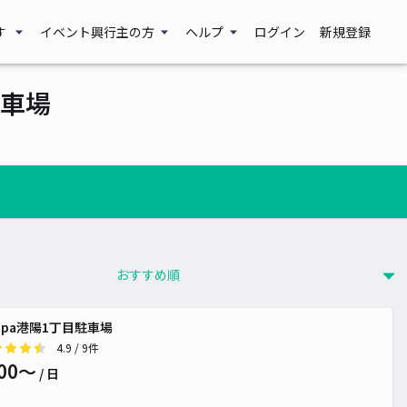
す
イベント興行主の方
ヘルプ
ログイン
新規登録
車場
ippa港陽1丁目駐車場
4.9
/ 9件
00〜
/ 日