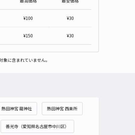
最高価格
最安価格
マリン駐車場Ｎｏ．7出入口正面右奥スペース
5
/ 2件
¥
100
¥
30
00〜
/ 日
¥80〜 / 15分
貸し可
¥
150
¥
30
時間
24時間営業
タイプ
平置き
再入庫
可
対象に含まれていません。
480cm 以下
車幅
180cm 以下
高さ
制限なし
車種
オートバイ
軽自動車
コンパクトカー
中型車
ワンボックス
大型車・SUV
詳細へ
熱田神宮 龍神社
熱田神宮 西楽所
海通駅徒歩2分】ハルパーキング東海通駅南
4.4
/ 8件
50〜
善光寺（愛知県名古屋市中川区）
/ 日