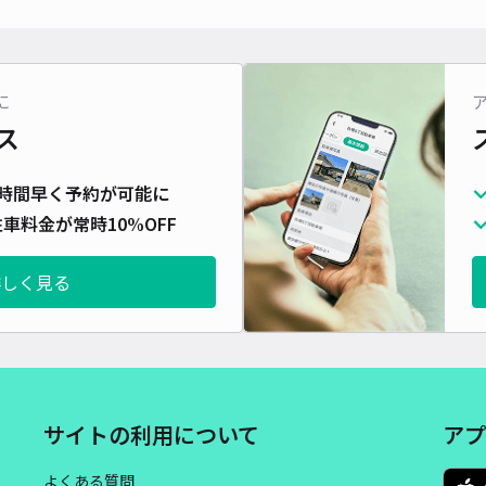
対応
に
ス
北区
時間早く予約が可能に
¥4
車料金が常時10%OFF
時間
詳しく見る
貸出
長さ
対応
サイトの利用について
アプ
よくある質問