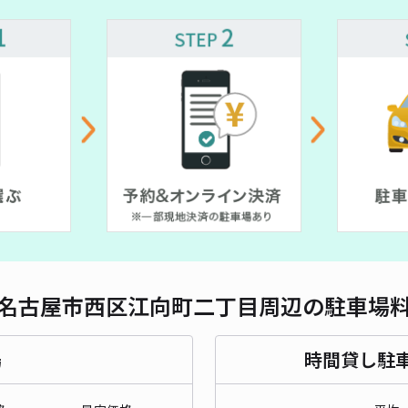
¥ 500~
対応
¥ 600~
¥ 500~
¥ 500~
¥ 700~
¥ 580~
¥ 600~
¥ 600~
¥ 500~
¥ 600~
¥ 500~
二村
¥ 800~
¥3
貸出
長さ
名古屋市西区江向町二丁目周辺の駐車場
対応
場
時間貸し駐