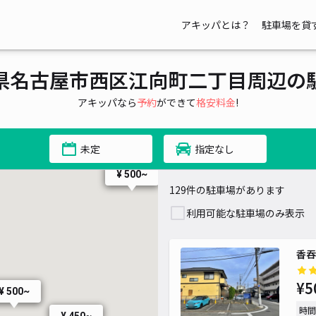
アキッパとは？
駐車場を貸
県名古屋市西区江向町二丁目周辺の
アキッパなら
予約
ができて
格安料金
!
未定
指定なし
¥ 500~
129件の駐車場があります
利用可能な駐車場のみ表示
¥ 450~
香吞
¥5
¥ 500~
時間