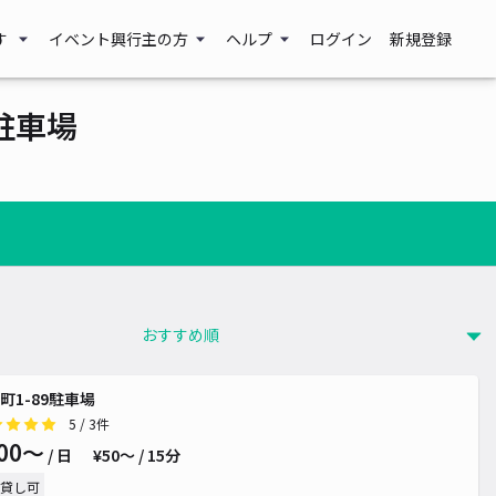
す
イベント興行主の方
ヘルプ
ログイン
新規登録
駐車場
町1-89駐車場
5
/ 3件
00〜
/ 日
¥50〜 / 15分
貸し可