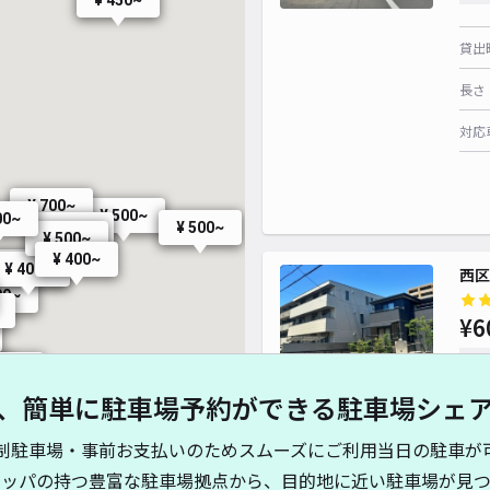
¥ 450~
貸出
¥ 440~
長さ
対応
¥ 330~
¥ 700~
¥ 500~
00~
¥ 500~
¥ 500~
¥ 500~
¥ 400~
¥ 400~
¥ 400~
西区
00~
¥6
時間
200~
,200~
¥ 400~
¥ 600~
、簡単に駐車場予約ができる駐車場シェ
¥ 1,200~
¥ 600~
¥ 500~
¥ 600~
貸出
制駐車場・事前お支払いのためスムーズにご利用当日の駐車が
¥ 500~
長さ
¥ 400~
キッパの持つ豊富な駐車場拠点から、目的地に近い駐車場が見つ
¥ 300~