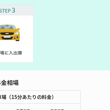
車種
オートバイ
軽自動車
コンパクトカー
中型車
ワンボックス
大型車・SUV
詳細へ
パーキング
4.3
/ 3件
00〜
/ 日
時間
24時間営業
タイプ
平置き
再入庫
可
500cm 以下
車幅
190cm 以下
高さ
制限なし
料金相場
車種
オートバイ
軽自動車
コンパクトカー
中型車
ワンボックス
大型車・SUV
車場（15分あたりの料金）
詳細へ