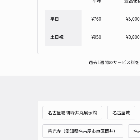
平均
最高価
平日
¥
760
¥
5,000
土日祝
¥
950
¥
3,800
過去1週間のサービス料
名古屋城 御深井丸展示館
名古屋城
善光寺（愛知県名古屋市東区筒井）
名