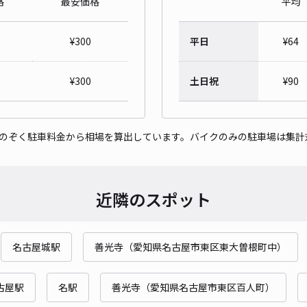
格
最安価格
平均
光音
¥
300
平日
¥
64
¥5
¥
300
土日祝
¥
90
貸出
をのぞく駐車料金から相場を算出しています。バイクのみの駐車場は集計
長さ
対応
近隣のスポット
名古屋城駅
善光寺（愛知県名古屋市東区東大曽根町中）
天塚
¥5
古屋駅
名駅
善光寺（愛知県名古屋市東区百人町）