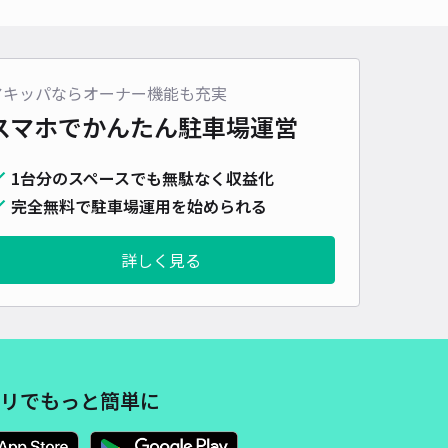
車種
オートバイ
軽自動車
コンパクトカー
中型車
ワンボックス
大型車・SUV
詳細へ
アキッパならオーナー機能も充実
スマホでかんたん
駐車場運営
駒止町1丁目92-2 (24時間駐車場)
1台分のスペースでも無駄なく収益化
5
/ 1件
00〜
完全無料で駐車場運用を始められる
/ 日
¥40〜 / 15分
貸し可
詳しく見る
時間
24時間営業
タイプ
平置き
再入庫
可
1000cm 以下
車幅
250cm 以下
高さ
制限なし
車種
オートバイ
軽自動車
コンパクトカー
中型車
ワンボックス
大型車・SUV
リでもっと簡単に
詳細へ