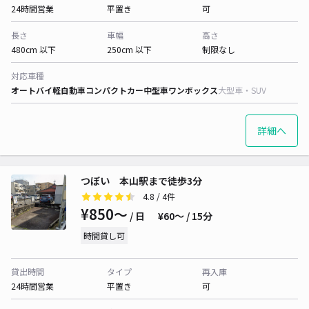
24時間営業
平置き
可
長さ
車幅
高さ
480cm 以下
250cm 以下
制限なし
対応車種
オートバイ
軽自動車
コンパクトカー
中型車
ワンボックス
大型車・SUV
詳細へ
つぼい 本山駅まで徒歩3分
4.8
/ 4件
¥850〜
/ 日
¥60〜 / 15分
時間貸し可
貸出時間
タイプ
再入庫
24時間営業
平置き
可