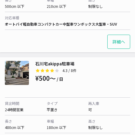
500cm 以下
210cm 以下
制限なし
対応車種
オートバイ
軽自動車
コンパクトカー
中型車
ワンボックス
大型車・SUV
詳細へ
石川宅akippa駐車場
4.3
/ 8件
¥500〜
/ 日
貸出時間
タイプ
再入庫
24時間営業
平置き
可
長さ
車幅
高さ
480cm 以下
180cm 以下
制限なし