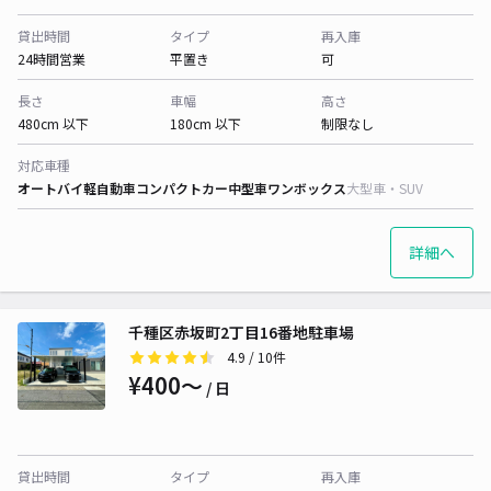
貸出時間
タイプ
再入庫
24時間営業
平置き
可
長さ
車幅
高さ
480cm 以下
180cm 以下
制限なし
対応車種
オートバイ
軽自動車
コンパクトカー
中型車
ワンボックス
大型車・SUV
詳細へ
千種区赤坂町2丁目16番地駐車場
4.9
/ 10件
¥400〜
/ 日
貸出時間
タイプ
再入庫