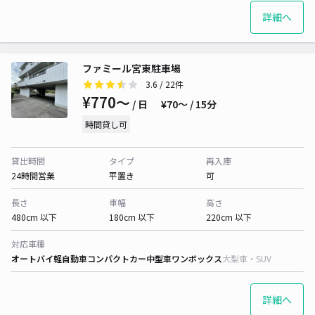
詳細へ
ファミール宮東駐車場
3.6
/ 22件
¥770〜
/ 日
¥70〜 / 15分
時間貸し可
貸出時間
タイプ
再入庫
24時間営業
平置き
可
長さ
車幅
高さ
480cm 以下
180cm 以下
220cm 以下
対応車種
オートバイ
軽自動車
コンパクトカー
中型車
ワンボックス
大型車・SUV
詳細へ