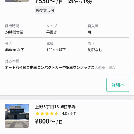
¥550〜
/ 日
¥30〜 / 15分
時間貸し可
貸出時間
タイプ
再入庫
24時間営業
平置き
可
長さ
車幅
高さ
480cm 以下
180cm 以下
制限なし
対応車種
オートバイ
軽自動車
コンパクトカー
中型車
ワンボックス
大型車・SUV
詳細へ
上野3丁目13-6駐車場
4.8
/ 6件
¥800〜
/ 日