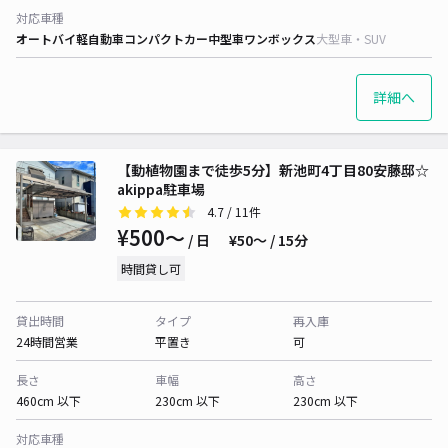
対応車種
オートバイ
軽自動車
コンパクトカー
中型車
ワンボックス
大型車・SUV
詳細へ
【動植物園まで徒歩5分】新池町4丁目80安藤邸☆
akippa駐車場
4.7
/ 11件
¥500〜
/ 日
¥50〜 / 15分
時間貸し可
貸出時間
タイプ
再入庫
24時間営業
平置き
可
長さ
車幅
高さ
460cm 以下
230cm 以下
230cm 以下
対応車種