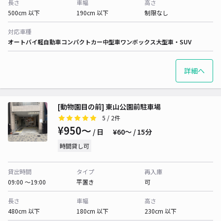
長さ
車幅
高さ
500cm 以下
190cm 以下
制限なし
対応車種
オートバイ
軽自動車
コンパクトカー
中型車
ワンボックス
大型車・SUV
詳細へ
[動物園目の前] 東山公園前駐車場
5
/ 2件
¥950〜
/ 日
¥60〜 / 15分
時間貸し可
貸出時間
タイプ
再入庫
09:00 〜19:00
平置き
可
長さ
車幅
高さ
480cm 以下
180cm 以下
230cm 以下