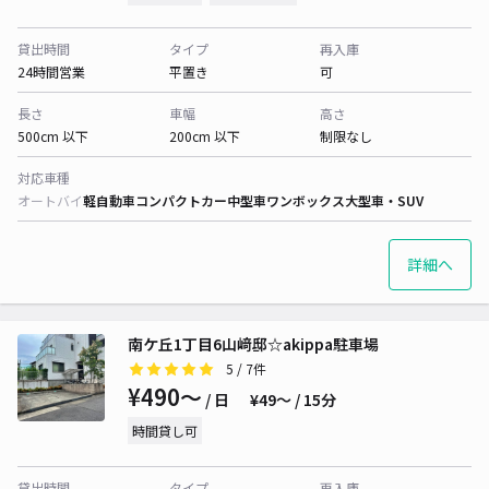
貸出時間
タイプ
再入庫
24時間営業
平置き
可
長さ
車幅
高さ
500cm 以下
200cm 以下
制限なし
対応車種
オートバイ
軽自動車
コンパクトカー
中型車
ワンボックス
大型車・SUV
詳細へ
南ケ丘1丁目6山﨑邸☆akippa駐車場
5
/ 7件
¥490〜
/ 日
¥49〜 / 15分
時間貸し可
貸出時間
タイプ
再入庫