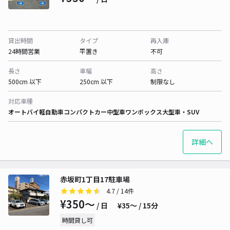
貸出時間
タイプ
再入庫
24時間営業
平置き
不可
長さ
車幅
高さ
500cm 以下
250cm 以下
制限なし
対応車種
オートバイ
軽自動車
コンパクトカー
中型車
ワンボックス
大型車・SUV
詳細へ
赤坂町1丁目17駐車場
4.7
/ 14件
¥350〜
/ 日
¥35〜 / 15分
時間貸し可