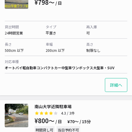
¥798〜
/ 日
貸出時間
タイプ
再入庫
24時間営業
平置き
可
長さ
車幅
高さ
500cm 以下
200cm 以下
制限なし
対応車種
オートバイ
軽自動車
コンパクトカー
中型車
ワンボックス
大型車・SUV
詳細へ
南山大学近隣駐車場
4.3
/ 3件
¥800〜
/ 日
¥70〜 / 15分
時間貸し可
当日予約不可