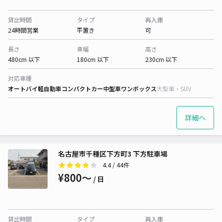
貸出時間
タイプ
再入庫
24時間営業
平置き
可
長さ
車幅
高さ
480cm 以下
180cm 以下
230cm 以下
対応車種
オートバイ
軽自動車
コンパクトカー
中型車
ワンボックス
大型車・SUV
詳細へ
名古屋市千種区下方町3 下方駐車場
4.4
/ 44件
¥800〜
/ 日
貸出時間
タイプ
再入庫