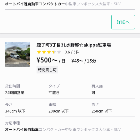
オートバイ
軽自動車
コンパクトカー
中型車
ワンボックス
大型車・SUV
詳細へ
鹿子町3丁目31水野邸☆akippa駐車場
3.6
/ 5件
¥500〜
/ 日
¥45〜 / 15分
時間貸し可
貸出時間
タイプ
再入庫
24時間営業
平置き
可
長さ
車幅
高さ
340cm 以下
200cm 以下
250cm 以下
対応車種
オートバイ
軽自動車
コンパクトカー
中型車
ワンボックス
大型車・SUV