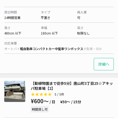
貸出時間
タイプ
再入庫
24時間営業
平置き
可
長さ
車幅
高さ
480cm 以下
180cm 以下
制限なし
対応車種
オートバイ
軽自動車
コンパクトカー
中型車
ワンボックス
大型車・SUV
詳細へ
【動植物園まで徒歩5分】唐山町3丁目25☆アキッ
パ駐車場【2】
5
/ 5件
¥600〜
/ 日
¥50〜 / 15分
時間貸し可