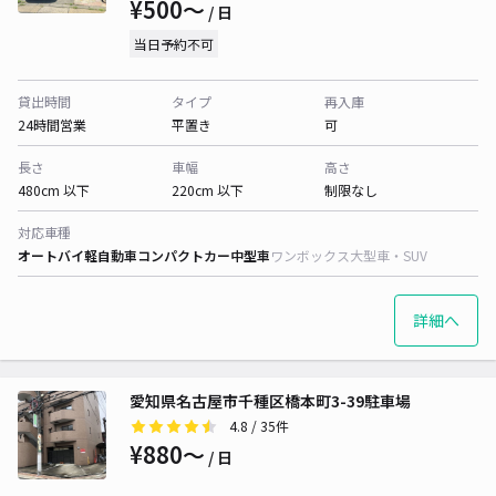
¥500〜
/ 日
当日予約不可
貸出時間
タイプ
再入庫
24時間営業
平置き
可
長さ
車幅
高さ
480cm 以下
220cm 以下
制限なし
対応車種
オートバイ
軽自動車
コンパクトカー
中型車
ワンボックス
大型車・SUV
詳細へ
愛知県名古屋市千種区橋本町3-39駐車場
4.8
/ 35件
¥880〜
/ 日