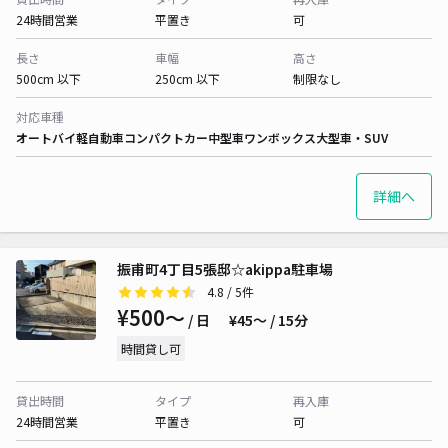
24時間営業
平置き
可
長さ
車幅
高さ
500cm 以下
250cm 以下
制限なし
対応車種
オートバイ
軽自動車
コンパクトカー
中型車
ワンボックス
大型車・SUV
詳細へ
振甫町4丁目5張邸☆akippa駐車場
4.8
/ 5件
¥500〜
/ 日
¥45〜 / 15分
時間貸し可
貸出時間
タイプ
再入庫
24時間営業
平置き
可