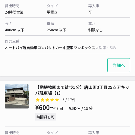
貸出時間
タイプ
再入庫
24時間営業
平置き
可
長さ
車幅
高さ
480cm 以下
250cm 以下
制限なし
対応車種
オートバイ
軽自動車
コンパクトカー
中型車
ワンボックス
大型車・SUV
詳細へ
【動植物園まで徒歩5分】唐山町3丁目25☆アキッ
パ駐車場【1】
5
/ 17件
¥600〜
/ 日
¥50〜 / 15分
時間貸し可
貸出時間
タイプ
再入庫