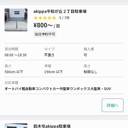
akippa平和が丘２丁目駐車場
5
/ 7件
¥800〜
/ 日
当日予約不可
貸出時間
タイプ
再入庫
08:00 〜18:30
平置き
可
長さ
車幅
高さ
500cm 以下
190cm 以下
制限なし
対応車種
オートバイ
軽自動車
コンパクトカー
中型車
ワンボックス
大型車・SUV
詳細へ
鈴木宅akippa駐車場