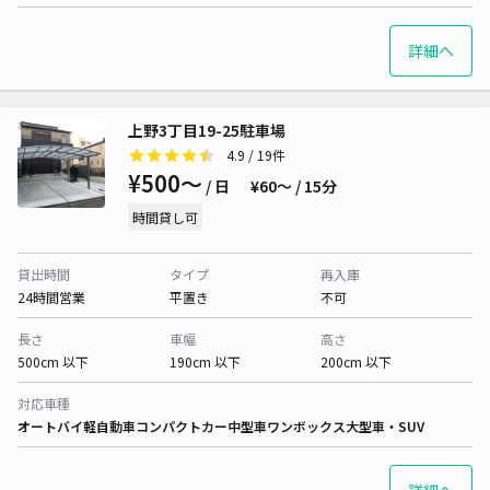
詳細へ
上野3丁目19-25駐車場
4.9
/ 19件
¥500〜
/ 日
¥60〜 / 15分
時間貸し可
貸出時間
タイプ
再入庫
24時間営業
平置き
不可
長さ
車幅
高さ
500cm 以下
190cm 以下
200cm 以下
対応車種
オートバイ
軽自動車
コンパクトカー
中型車
ワンボックス
大型車・SUV