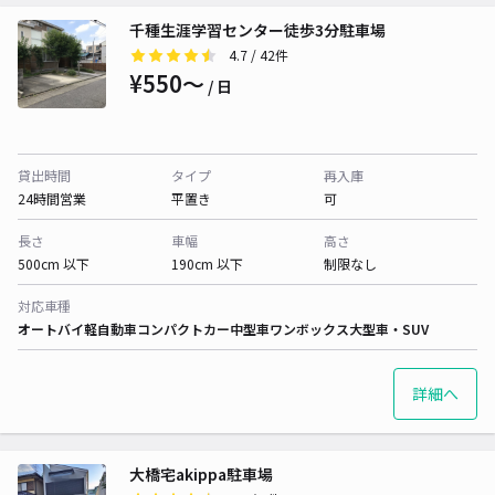
千種生涯学習センター徒歩3分駐車場
4.7
/ 42件
¥550〜
/ 日
貸出時間
タイプ
再入庫
24時間営業
平置き
可
長さ
車幅
高さ
500cm 以下
190cm 以下
制限なし
対応車種
オートバイ
軽自動車
コンパクトカー
中型車
ワンボックス
大型車・SUV
詳細へ
大橋宅akippa駐車場