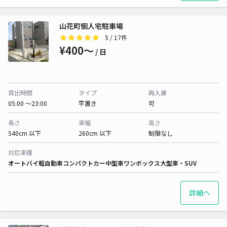
山花町個人宅駐車場
5
/ 17件
¥400〜
/ 日
貸出時間
タイプ
再入庫
05:00 〜23:00
平置き
可
長さ
車幅
高さ
540cm 以下
260cm 以下
制限なし
対応車種
オートバイ
軽自動車
コンパクトカー
中型車
ワンボックス
大型車・SUV
詳細へ