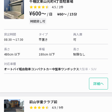
千種区東山元町4丁目駐車場
4.5
/ 2件
¥600〜
/ 日
¥60〜 / 15分
時間貸し可
貸出時間
タイプ
再入庫
08:30 〜17:30
平置き
可
長さ
車幅
高さ
480cm 以下
180cm 以下
制限なし
対応車種
オートバイ
軽自動車
コンパクトカー
中型車
ワンボックス
大型車・SUV
詳細へ
前山学童クラブ前
4.9
/ 9件