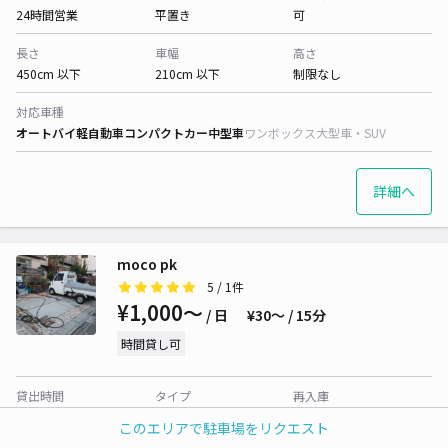
24時間営業
平置き
可
長さ
車幅
高さ
450cm 以下
210cm 以下
制限なし
対応車種
オートバイ
軽自動車
コンパクトカー
中型車
ワンボックス
大型車・SUV
詳細へ
moco pk
5
/ 1件
¥1,000〜
/ 日
¥30〜 / 15分
時間貸し可
貸出時間
タイプ
再入庫
24時間営業
平置き
可
このエリアで駐車場をリクエスト