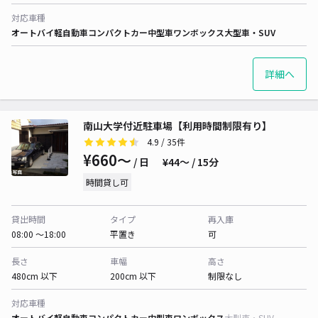
対応車種
オートバイ
軽自動車
コンパクトカー
中型車
ワンボックス
大型車・SUV
詳細へ
南山大学付近駐車場【利用時間制限有り】
4.9
/ 35件
¥660〜
/ 日
¥44〜 / 15分
時間貸し可
貸出時間
タイプ
再入庫
08:00 〜18:00
平置き
可
長さ
車幅
高さ
480cm 以下
200cm 以下
制限なし
対応車種
オートバイ
軽自動車
コンパクトカー
中型車
ワンボックス
大型車・SUV