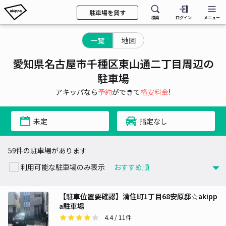
駐車場を貸す
検索
ログイン
メニュー
一覧
地図
愛知県名古屋市千種区東山通二丁目周辺の
駐車場
アキッパなら
予約
ができて
格安料金
!
未定
指定なし
59件の駐車場があります
利用可能な駐車場のみ表示
【駐車位置要確認】清住町1丁目68安原邸☆akipp
a駐車場
4.4
/ 11件