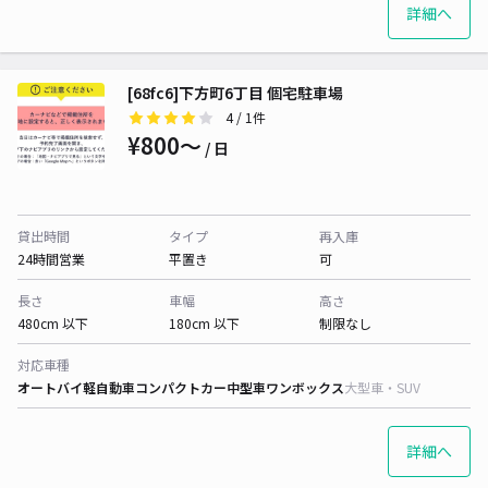
詳細へ
[68fc6]下方町6丁目 個宅駐車場
4
/ 1件
¥800〜
/ 日
貸出時間
タイプ
再入庫
24時間営業
平置き
可
長さ
車幅
高さ
480cm 以下
180cm 以下
制限なし
対応車種
オートバイ
軽自動車
コンパクトカー
中型車
ワンボックス
大型車・SUV
詳細へ