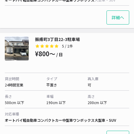
詳細へ
振甫町3丁目22-3駐車場
5
/ 1件
¥800〜
/ 日
貸出時間
タイプ
再入庫
24時間営業
平置き
可
長さ
車幅
高さ
500cm 以下
190cm 以下
200cm 以下
対応車種
オートバイ
軽自動車
コンパクトカー
中型車
ワンボックス
大型車・SUV