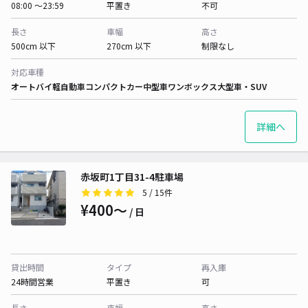
08:00 〜23:59
平置き
不可
長さ
車幅
高さ
500cm 以下
270cm 以下
制限なし
対応車種
オートバイ
軽自動車
コンパクトカー
中型車
ワンボックス
大型車・SUV
詳細へ
赤坂町1丁目31-4駐車場
5
/ 15件
¥400〜
/ 日
貸出時間
タイプ
再入庫
24時間営業
平置き
可
長さ
車幅
高さ