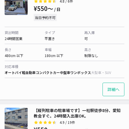
4.8
/ 6件
¥550〜
/ 日
当日予約不可
貸出時間
タイプ
再入庫
24時間営業
平置き
可
長さ
車幅
高さ
480cm 以下
180cm 以下
制限なし
対応車種
オートバイ
軽自動車
コンパクトカー
中型車
ワンボックス
大型車・SUV
詳細へ
【縦列駐車の駐車場です】一社駅徒歩8分、愛知
教会すぐ。24時間入出庫OK。
4.9
/ 19件