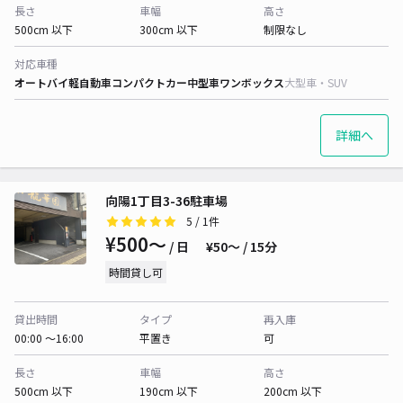
長さ
車幅
高さ
500cm 以下
300cm 以下
制限なし
対応車種
オートバイ
軽自動車
コンパクトカー
中型車
ワンボックス
大型車・SUV
詳細へ
向陽1丁目3-36駐車場
5
/ 1件
¥500〜
/ 日
¥50〜 / 15分
時間貸し可
貸出時間
タイプ
再入庫
00:00 〜16:00
平置き
可
長さ
車幅
高さ
500cm 以下
190cm 以下
200cm 以下