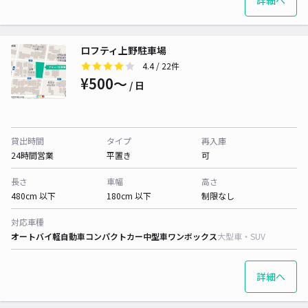
詳細へ
ロフティ上野駐車場
4.4
/ 22件
¥500〜
/ 日
貸出時間
タイプ
再入庫
24時間営業
平置き
可
長さ
車幅
高さ
480cm 以下
180cm 以下
制限なし
対応車種
オートバイ
軽自動車
コンパクトカー
中型車
ワンボックス
大型車・SUV
詳細へ