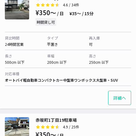
4.6
/ 34件
¥350〜
/ 日
¥35〜 / 15分
時間貸し可
貸出時間
タイプ
再入庫
24時間営業
平置き
可
長さ
車幅
高さ
500cm 以下
200cm 以下
250cm 以下
対応車種
オートバイ
軽自動車
コンパクトカー
中型車
ワンボックス
大型車・SUV
詳細へ
赤坂町1丁目19駐車場
4.9
/ 25件
¥350〜
/ 日