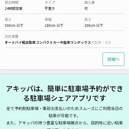
貸出時間
タイプ
再入庫
24時間営業
平置き
可
長さ
車幅
高さ
500cm 以下
180cm 以下
200cm 以下
対応車種
オートバイ
軽自動車
コンパクトカー
中型車
ワンボックス
大型車・SUV
詳細へ
アキッパは、簡単に駐車場予約ができ
る駐車場シェアアプリです
全て予約制駐車場・事前お支払いのためスムーズにご利用当日の
駐車が可能です。
また、アキッパの持つ豊富な駐車場拠点から、目的地に近い駐車