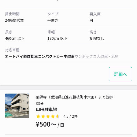
貸出時間
タイプ
再入庫
24時間営業
平置き
可
長さ
車幅
高さ
460cm 以下
180cm 以下
制限なし
対応車種
オートバイ
軽自動車
コンパクトカー
中型車
ワンボックス
大型車・SUV
詳細へ
薬師寺（愛知県日進市藤枝町小六田）まで徒歩
33分
山田駐車場
4.5
/ 2件
¥500〜
/ 日