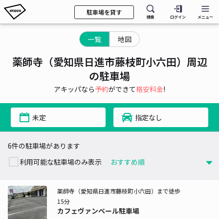
駐車場を貸す
検索
ログイン
メニュー
一覧
地図
薬師寺（愛知県日進市藤枝町小六田）周辺
の駐車場
アキッパなら
予約
ができて
格安料金
!
未定
指定なし
6件の駐車場があります
利用可能な駐車場のみ表示
薬師寺（愛知県日進市藤枝町小六田）まで徒歩
15分
カフェヴァンベール駐車場