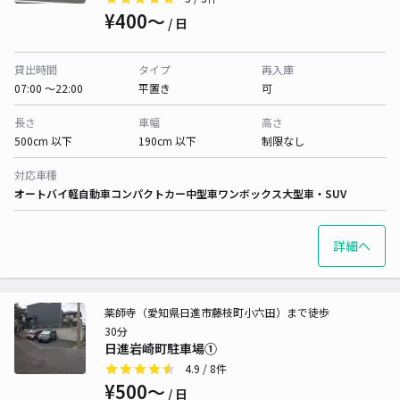
¥400〜
/ 日
貸出時間
タイプ
再入庫
07:00 〜22:00
平置き
可
長さ
車幅
高さ
500cm 以下
190cm 以下
制限なし
対応車種
オートバイ
軽自動車
コンパクトカー
中型車
ワンボックス
大型車・SUV
詳細へ
薬師寺（愛知県日進市藤枝町小六田）まで徒歩
30分
日進岩崎町駐車場①
4.9
/ 8件
¥500〜
/ 日