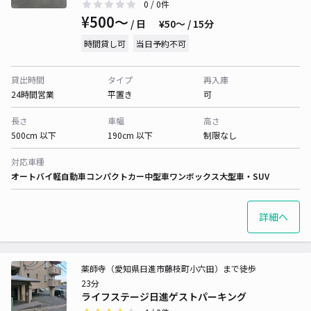
0
/ 0件
¥500〜
/ 日
¥50〜 / 15分
時間貸し可
当日予約不可
貸出時間
タイプ
再入庫
24時間営業
平置き
可
長さ
車幅
高さ
500cm 以下
190cm 以下
制限なし
対応車種
オートバイ
軽自動車
コンパクトカー
中型車
ワンボックス
大型車・SUV
詳細へ
薬師寺（愛知県日進市藤枝町小六田）まで徒歩
23分
ライフステージ日進ゲストパーキング