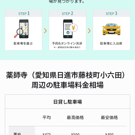
場が見つかります。
薬師寺（愛知県日進市藤枝町小六田）
周辺の駐車場料金相場
日貸し駐車場
平均
最高価格
最安価格
平日
¥
475
¥
500
¥
400