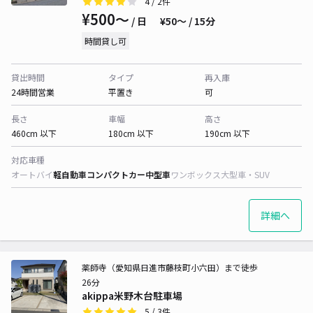
4
/ 2件
¥500〜
/ 日
¥50〜 / 15分
時間貸し可
貸出時間
タイプ
再入庫
24時間営業
平置き
可
長さ
車幅
高さ
460cm 以下
180cm 以下
190cm 以下
対応車種
オートバイ
軽自動車
コンパクトカー
中型車
ワンボックス
大型車・SUV
詳細へ
薬師寺（愛知県日進市藤枝町小六田）まで徒歩
26分
akippa米野木台駐車場
5
/ 3件