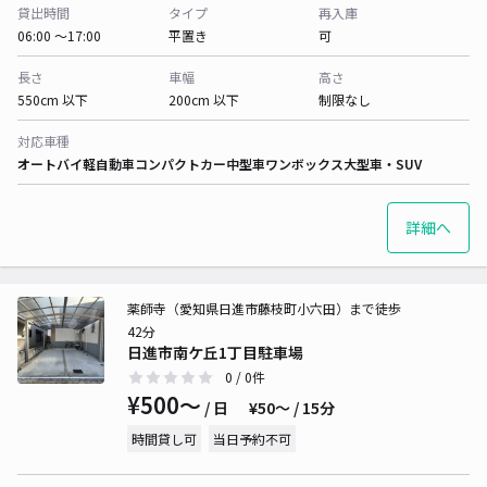
貸出時間
タイプ
再入庫
06:00 〜17:00
平置き
可
長さ
車幅
高さ
550cm 以下
200cm 以下
制限なし
対応車種
オートバイ
軽自動車
コンパクトカー
中型車
ワンボックス
大型車・SUV
詳細へ
薬師寺（愛知県日進市藤枝町小六田）まで徒歩
42分
日進市南ケ丘1丁目駐車場
0
/ 0件
¥500〜
/ 日
¥50〜 / 15分
時間貸し可
当日予約不可