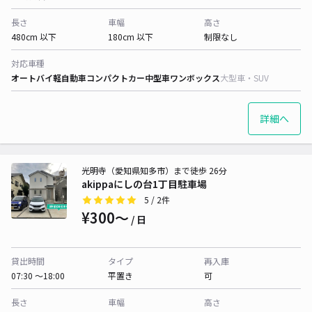
長さ
車幅
高さ
480cm 以下
180cm 以下
制限なし
対応車種
オートバイ
軽自動車
コンパクトカー
中型車
ワンボックス
大型車・SUV
詳細へ
光明寺（愛知県知多市）まで徒歩 26分
akippaにしの台1丁目駐車場
5
/ 2件
¥300〜
/ 日
貸出時間
タイプ
再入庫
07:30 〜18:00
平置き
可
長さ
車幅
高さ