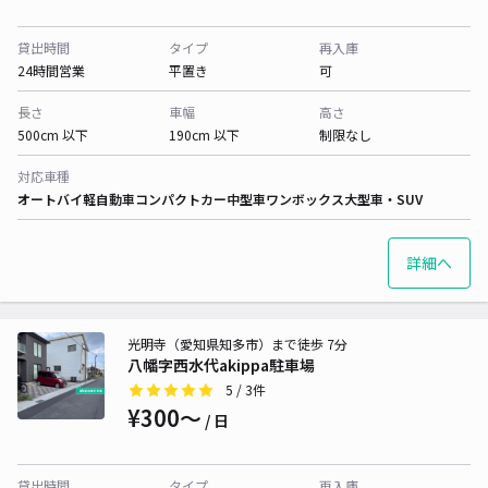
貸出時間
タイプ
再入庫
24時間営業
平置き
可
長さ
車幅
高さ
500cm 以下
190cm 以下
制限なし
対応車種
オートバイ
軽自動車
コンパクトカー
中型車
ワンボックス
大型車・SUV
詳細へ
光明寺（愛知県知多市）まで徒歩 7分
八幡字西水代akippa駐車場
5
/ 3件
¥300〜
/ 日
貸出時間
タイプ
再入庫