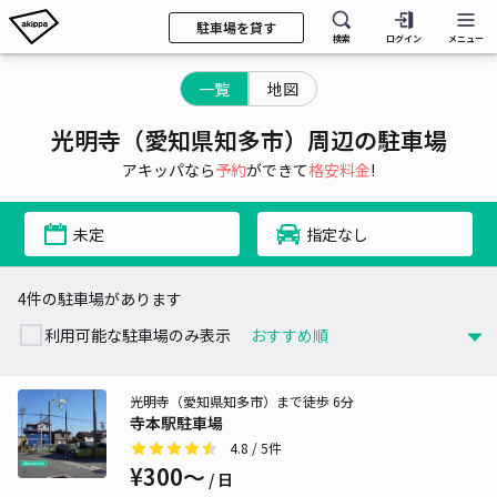
駐車場を貸す
検索
ログイン
メニュー
一覧
地図
光明寺（愛知県知多市）周辺の駐車場
アキッパなら
予約
ができて
格安料金
!
未定
指定なし
4件の駐車場があります
利用可能な駐車場のみ表示
光明寺（愛知県知多市）まで徒歩 6分
寺本駅駐車場
4.8
/ 5件
¥300〜
/ 日