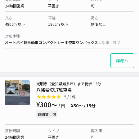
24時間営業
平置き
可
長さ
車幅
高さ
480cm 以下
180cm 以下
制限なし
対応車種
オートバイ
軽自動車
コンパクトカー
中型車
ワンボックス
大型車・SUV
詳細へ
光明寺（愛知県知多市）まで徒歩 13分
八幡堀切17駐車場
5
/ 1件
¥300〜
/ 日
¥50〜 / 15分
時間貸し可
貸出時間
タイプ
再入庫
24時間営業
平置き
可