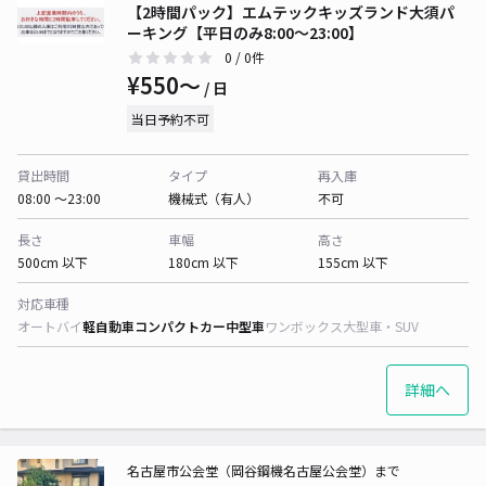
【2時間パック】エムテックキッズランド大須パ
ーキング【平日のみ8:00～23:00】
0
/ 0件
¥550〜
/ 日
当日予約不可
貸出時間
タイプ
再入庫
08:00 〜23:00
機械式（有人）
不可
長さ
車幅
高さ
500cm 以下
180cm 以下
155cm 以下
対応車種
オートバイ
軽自動車
コンパクトカー
中型車
ワンボックス
大型車・SUV
詳細へ
名古屋市公会堂（岡谷鋼機名古屋公会堂）まで