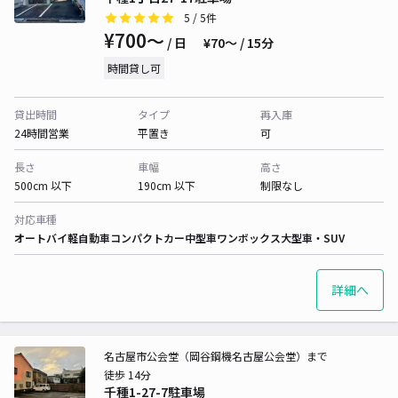
5
/ 5件
¥700〜
/ 日
¥70〜 / 15分
時間貸し可
貸出時間
タイプ
再入庫
24時間営業
平置き
可
長さ
車幅
高さ
500cm 以下
190cm 以下
制限なし
対応車種
オートバイ
軽自動車
コンパクトカー
中型車
ワンボックス
大型車・SUV
詳細へ
名古屋市公会堂（岡谷鋼機名古屋公会堂）まで
徒歩 14分
千種1-27-7駐車場