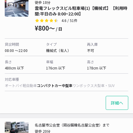
徒歩 18分
雲竜フレックスビル駐車場(1)【機械式】【利用時
間:平日のみ 8:00~22:00】
4.6
/ 51件
¥800〜
/ 日
貸出時間
タイプ
再入庫
08:00 〜22:00
機械式（有人）
不可
長さ
車幅
高さ
480cm 以下
176cm 以下
178cm 以下
対応車種
オートバイ
軽自動車
コンパクトカー
中型車
ワンボックス
大型車・SUV
詳細へ
名古屋市公会堂（岡谷鋼機名古屋公会堂）まで
徒歩 20分