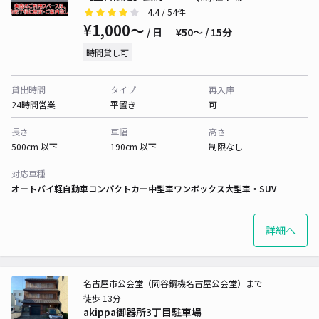
4.4
/ 54件
¥1,000〜
/ 日
¥50〜 / 15分
時間貸し可
貸出時間
タイプ
再入庫
24時間営業
平置き
可
長さ
車幅
高さ
500cm 以下
190cm 以下
制限なし
対応車種
オートバイ
軽自動車
コンパクトカー
中型車
ワンボックス
大型車・SUV
詳細へ
名古屋市公会堂（岡谷鋼機名古屋公会堂）まで
徒歩 13分
akippa御器所3丁目駐車場