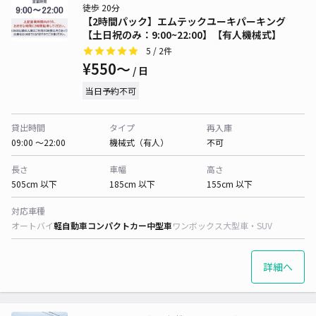
徒歩 20分
【2時間パック】エムテックユーキパーキング
【土日祝のみ：9:00~22:00】【有人機械式】
5
/ 2件
¥550〜
/ 日
当日予約不可
貸出時間
タイプ
再入庫
09:00 〜22:00
機械式（有人）
不可
長さ
車幅
高さ
505cm 以下
185cm 以下
155cm 以下
対応車種
オートバイ
軽自動車
コンパクトカー
中型車
ワンボックス
大型車・SUV
詳細へ