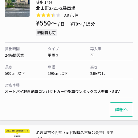
徒歩 14分
北山町2-21-2駐車場
3.8
/ 6件
¥550〜
/ 日
¥70〜 / 15分
時間貸し可
貸出時間
タイプ
再入庫
24時間営業
平置き
可
長さ
車幅
高さ
500cm 以下
190cm 以下
制限なし
対応車種
オートバイ
軽自動車
コンパクトカー
中型車
ワンボックス
大型車・SUV
詳細へ
名古屋市公会堂（岡谷鋼機名古屋公会堂）まで