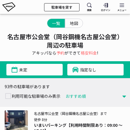
駐車場を貸す
検索
ログイン
メニュー
一覧
地図
名古屋市公会堂（岡谷鋼機名古屋公会堂）
周辺の駐車場
アキッパなら
予約
ができて
格安料金
!
未定
指定なし
93件の駐車場があります
利用可能な駐車場のみ表示
名古屋市公会堂（岡谷鋼機名古屋公会堂）まで
徒歩 8分
いまいパーキング【利用時間制限あり：09:00 〜