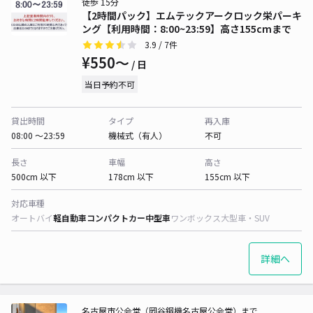
徒歩 15分
【2時間パック】エムテックアークロック栄パーキ
ング【利用時間：8:00~23:59】高さ155cmまで
3.9
/ 7件
¥550〜
/ 日
当日予約不可
貸出時間
タイプ
再入庫
08:00 〜23:59
機械式（有人）
不可
長さ
車幅
高さ
500cm 以下
178cm 以下
155cm 以下
対応車種
オートバイ
軽自動車
コンパクトカー
中型車
ワンボックス
大型車・SUV
詳細へ
名古屋市公会堂（岡谷鋼機名古屋公会堂）まで