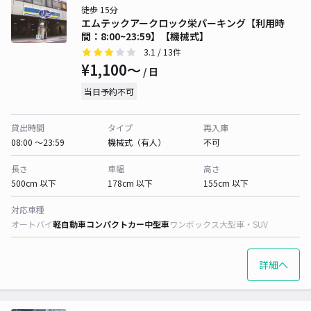
徒歩 15分
エムテックアークロック栄パーキング【利用時
間：8:00~23:59】【機械式】
3.1
/ 13件
¥1,100〜
/ 日
当日予約不可
貸出時間
タイプ
再入庫
08:00 〜23:59
機械式（有人）
不可
長さ
車幅
高さ
500cm 以下
178cm 以下
155cm 以下
対応車種
オートバイ
軽自動車
コンパクトカー
中型車
ワンボックス
大型車・SUV
詳細へ