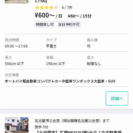
17:00】
4
/ 7件
¥600〜
/ 日
¥60〜 / 15分
時間貸し可
当日予約不可
貸出時間
タイプ
再入庫
09:00 〜17:00
平置き
可
長さ
車幅
高さ
500cm 以下
190cm 以下
制限なし
対応車種
オートバイ
軽自動車
コンパクトカー
中型車
ワンボックス
大型車・SUV
詳細へ
名古屋市公会堂（岡谷鋼機名古屋公会堂）まで
徒歩 9分
【土日限定】広商NEXUS(株)テクノラボ駐車場