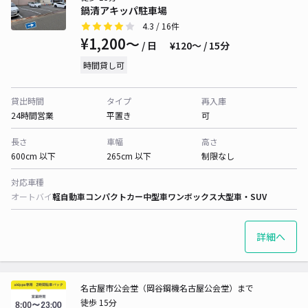
鍋清アキッパ駐車場
4.3
/ 16件
¥1,200〜
/ 日
¥120〜 / 15分
時間貸し可
貸出時間
タイプ
再入庫
24時間営業
平置き
可
長さ
車幅
高さ
600cm 以下
265cm 以下
制限なし
対応車種
オートバイ
軽自動車
コンパクトカー
中型車
ワンボックス
大型車・SUV
詳細へ
名古屋市公会堂（岡谷鋼機名古屋公会堂）まで
徒歩 15分