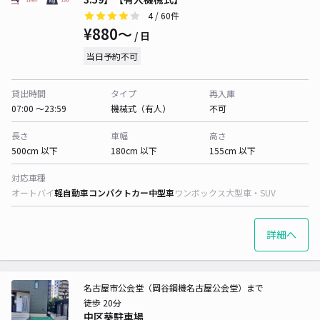
4
/ 60件
¥880〜
/ 日
当日予約不可
貸出時間
タイプ
再入庫
07:00 〜23:59
機械式（有人）
不可
長さ
車幅
高さ
500cm 以下
180cm 以下
155cm 以下
対応車種
オートバイ
軽自動車
コンパクトカー
中型車
ワンボックス
大型車・SUV
詳細へ
名古屋市公会堂（岡谷鋼機名古屋公会堂）まで
徒歩 20分
中区葵駐車場