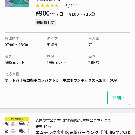
4.8
/ 11件
¥900〜
/ 日
¥100〜 / 15分
時間貸し可
貸出時間
タイプ
再入庫
07:00 〜18:30
平置き
可
長さ
車幅
高さ
500cm 以下
190cm 以下
制限なし
対応車種
オートバイ
軽自動車
コンパクトカー
中型車
ワンボックス
大型車・SUV
詳細へ
名古屋市公会堂（岡谷鋼機名古屋公会堂）まで
徒歩 18分
エムテック広小路東新パーキング【利用時間: 7:30