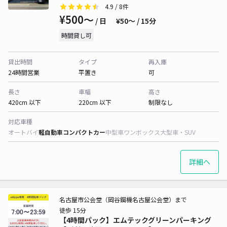
4.9
/ 8件
¥500〜
/ 日
¥50〜 / 15分
時間貸し可
貸出時間
タイプ
再入庫
24時間営業
平置き
可
長さ
車幅
高さ
420cm 以下
220cm 以下
制限なし
対応車種
オートバイ
軽自動車
コンパクトカー
中型車
ワンボックス
大型車・SUV
詳細へ
名古屋市公会堂（岡谷鋼機名古屋公会堂）まで
徒歩 15分
【4時間パック】エムテックグリーンパーキング