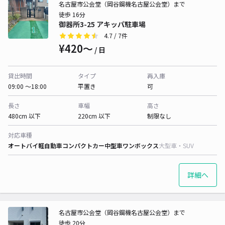
名古屋市公会堂（岡谷鋼機名古屋公会堂）まで
徒歩 16分
御器所3-25 アキッパ駐車場
4.7
/ 7件
¥420〜
/ 日
貸出時間
タイプ
再入庫
09:00 〜18:00
平置き
可
長さ
車幅
高さ
480cm 以下
220cm 以下
制限なし
対応車種
オートバイ
軽自動車
コンパクトカー
中型車
ワンボックス
大型車・SUV
詳細へ
名古屋市公会堂（岡谷鋼機名古屋公会堂）まで
徒歩 20分