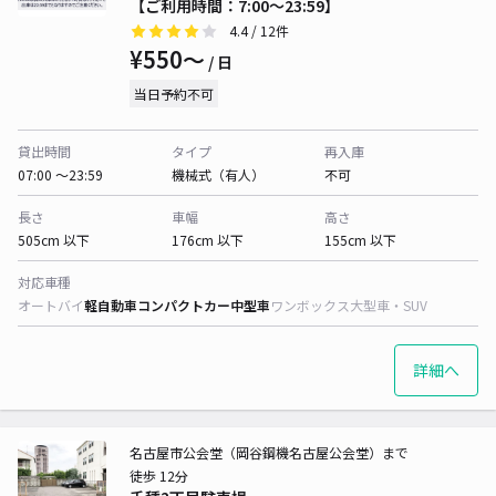
【ご利用時間：7:00～23:59】
4.4
/ 12件
¥550〜
/ 日
当日予約不可
貸出時間
タイプ
再入庫
07:00 〜23:59
機械式（有人）
不可
長さ
車幅
高さ
505cm 以下
176cm 以下
155cm 以下
対応車種
オートバイ
軽自動車
コンパクトカー
中型車
ワンボックス
大型車・SUV
詳細へ
名古屋市公会堂（岡谷鋼機名古屋公会堂）まで
徒歩 12分