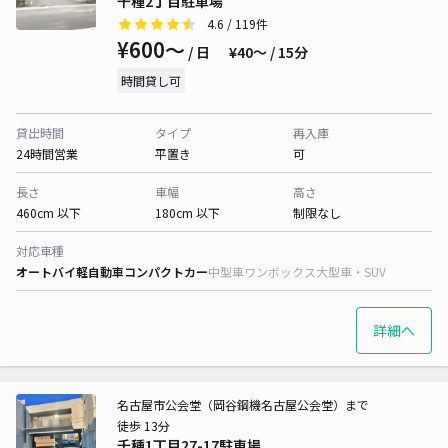
千種2丁目駐車場
4.6
/ 119件
¥600〜
/ 日
¥40〜 / 15分
時間貸し可
貸出時間
タイプ
再入庫
24時間営業
平置き
可
長さ
車幅
高さ
460cm 以下
180cm 以下
制限なし
対応車種
オートバイ
軽自動車
コンパクトカー
中型車
ワンボックス
大型車・SUV
詳細へ
名古屋市公会堂（岡谷鋼機名古屋公会堂）まで
徒歩 13分
千種1丁目27-17駐車場