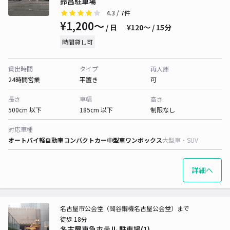
鈴昌駐車場
4.3
/ 7件
¥1,200〜
/ 日
¥120〜 / 15分
時間貸し可
貸出時間
タイプ
再入庫
24時間営業
平置き
可
長さ
車幅
高さ
500cm 以下
185cm 以下
制限なし
対応車種
オートバイ
軽自動車
コンパクトカー
中型車
ワンボックス
大型車・SUV
詳細へ
名古屋市公会堂（岡谷鋼機名古屋公会堂）まで
徒歩 18分
名古屋東急ホテル 駐車場(1)