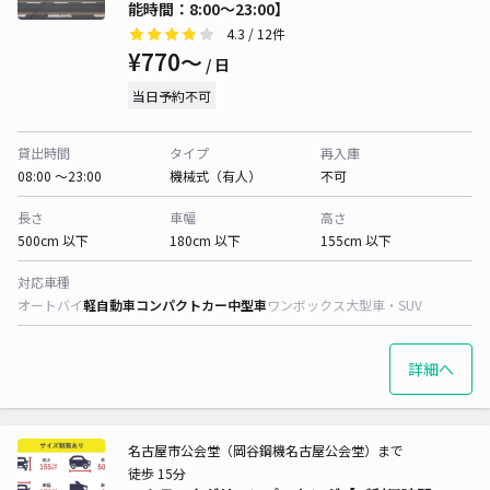
能時間：8:00～23:00】
4.3
/ 12件
¥770〜
/ 日
当日予約不可
貸出時間
タイプ
再入庫
08:00 〜23:00
機械式（有人）
不可
長さ
車幅
高さ
500cm 以下
180cm 以下
155cm 以下
対応車種
オートバイ
軽自動車
コンパクトカー
中型車
ワンボックス
大型車・SUV
詳細へ
名古屋市公会堂（岡谷鋼機名古屋公会堂）まで
徒歩 15分