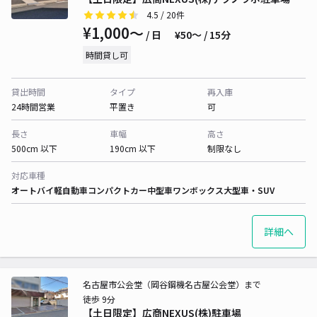
4.5
/ 20件
¥1,000〜
/ 日
¥50〜 / 15分
時間貸し可
貸出時間
タイプ
再入庫
24時間営業
平置き
可
長さ
車幅
高さ
500cm 以下
190cm 以下
制限なし
対応車種
オートバイ
軽自動車
コンパクトカー
中型車
ワンボックス
大型車・SUV
詳細へ
名古屋市公会堂（岡谷鋼機名古屋公会堂）まで
徒歩 9分
【土日限定】広商NEXUS(株)駐車場