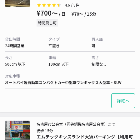
4.6
/ 8件
¥700〜
/ 日
¥70〜 / 15分
時間貸し可
貸出時間
タイプ
再入庫
24時間営業
平置き
可
長さ
車幅
高さ
500cm 以下
190cm 以下
制限なし
対応車種
オートバイ
軽自動車
コンパクトカー
中型車
ワンボックス
大型車・SUV
詳細へ
名古屋市公会堂（岡谷鋼機名古屋公会堂）まで
徒歩 15分
エムテックキッズランド大須パーキング【利用可