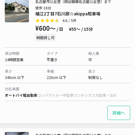
名古屋市公会堂（岡谷鋼機名古屋公会堂）まで
徒歩 16分
福江2丁目7石川邸☆akippa駐車場
4.6
/ 5件
¥600〜
/ 日
¥55〜 / 15分
時間貸し可
貸出時間
タイプ
再入庫
24時間営業
平置き
可
長さ
車幅
高さ
340cm 以下
220cm 以下
制限なし
対応車種
オートバイ
軽自動車
コンパクトカー
中型車
ワンボックス
大型車・SUV
詳細へ