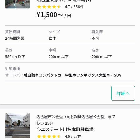
4.7
/ 656件
¥1,500〜
/ 日
貸出時間
タイプ
再入庫
24時間営業
立体
不可
長さ
車幅
高さ
580cm 以下
200cm 以下
200cm 以下
対応車種
オートバイ
軽自動車
コンパクトカー
中型車
ワンボックス
大型車・SUV
詳細へ
名古屋市公会堂（岡谷鋼機名古屋公会堂）まで
徒歩 25分
◇エステート川名本町駐車場
4.6
/ 27件