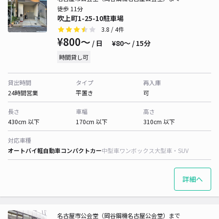
徒歩 11分
吹上町1-25-10駐車場
3.8
/ 4件
¥800〜
/ 日
¥80〜 / 15分
時間貸し可
貸出時間
タイプ
再入庫
24時間営業
平置き
可
長さ
車幅
高さ
430cm 以下
170cm 以下
310cm 以下
対応車種
オートバイ
軽自動車
コンパクトカー
中型車
ワンボックス
大型車・SUV
詳細へ
名古屋市公会堂（岡谷鋼機名古屋公会堂）まで