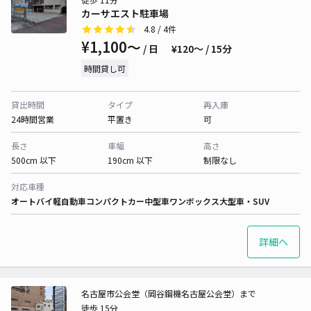
カーサエスト駐車場
4.8
/ 4件
¥1,100〜
/ 日
¥120〜 / 15分
時間貸し可
貸出時間
タイプ
再入庫
24時間営業
平置き
可
長さ
車幅
高さ
500cm 以下
190cm 以下
制限なし
対応車種
オートバイ
軽自動車
コンパクトカー
中型車
ワンボックス
大型車・SUV
詳細へ
名古屋市公会堂（岡谷鋼機名古屋公会堂）まで
徒歩 15分