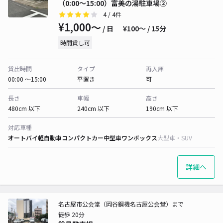
（0:00～15:00）富美の湯駐車場②
4
/ 4件
¥1,000〜
/ 日
¥100〜 / 15分
時間貸し可
貸出時間
タイプ
再入庫
00:00 〜15:00
平置き
可
長さ
車幅
高さ
480cm 以下
240cm 以下
190cm 以下
対応車種
オートバイ
軽自動車
コンパクトカー
中型車
ワンボックス
大型車・SUV
詳細へ
名古屋市公会堂（岡谷鋼機名古屋公会堂）まで
徒歩 20分