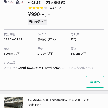
～23:59】【有人機械式】
4.4
/ 66件
¥990〜
/ 日
当日予約不可
貸出時間
タイプ
再入庫
07:30 〜23:59
機械式（有人）
不可
長さ
車幅
高さ
500cm 以下
170cm 以下
160cm 以下
対応車種
オートバイ
軽自動車
コンパクトカー
中型車
ワンボックス
大型車・SUV
詳細へ
名古屋市公会堂（岡谷鋼機名古屋公会堂）まで
徒歩 19分