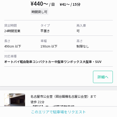
¥440〜
/ 日
¥41〜 / 15分
時間貸し可
貸出時間
タイプ
再入庫
24時間営業
平置き
可
長さ
車幅
高さ
490cm 以下
190cm 以下
制限なし
対応車種
オートバイ
軽自動車
コンパクトカー
中型車
ワンボックス
大型車・SUV
詳細へ
名古屋市公会堂（岡谷鋼機名古屋公会堂）まで
徒歩 21分
【駅近】コーポ箕浦駐車場
このエリアで駐車場をリクエスト
4.6
/ 55件