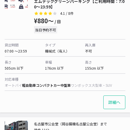
エムテックグリーンパーキング【ご利用時間：7:0
0～23:59】
4.1
/ 8件
¥880〜
/ 日
当日予約不可
貸出時間
タイプ
再入庫
07:00 〜23:59
機械式（有人）
不可
長さ
車幅
高さ
505cm 以下
176cm 以下
155cm 以下
対応車種
オートバイ
軽自動車
コンパクトカー
中型車
ワンボックス
大型車・SUV
詳細へ
名古屋市公会堂（岡谷鋼機名古屋公会堂）まで
徒歩 11分