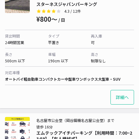
スターネスジャパンパーキング
4.3
/ 12件
¥800〜
/ 日
貸出時間
タイプ
再入庫
24時間営業
平置き
可
長さ
車幅
高さ
500cm 以下
190cm 以下
制限なし
対応車種
オートバイ
軽自動車
コンパクトカー
中型車
ワンボックス
大型車・SUV
詳細へ
名古屋市公会堂（岡谷鋼機名古屋公会堂）まで
徒歩 16分
エムテックアイチパーキング【利用時間：7:00~2
3:59】【有人機械式】