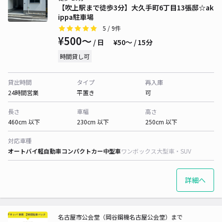
【吹上駅まで徒歩3分】大久手町6丁目13張邸☆ak
ippa駐車場
5
/ 9件
¥500〜
/ 日
¥50〜 / 15分
時間貸し可
貸出時間
タイプ
再入庫
24時間営業
平置き
可
長さ
車幅
高さ
460cm 以下
230cm 以下
250cm 以下
対応車種
オートバイ
軽自動車
コンパクトカー
中型車
ワンボックス
大型車・SUV
詳細へ
名古屋市公会堂（岡谷鋼機名古屋公会堂）まで