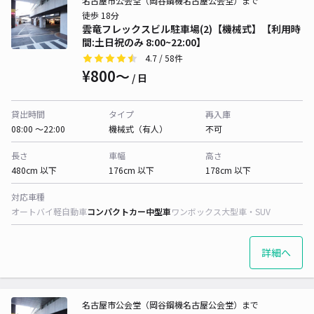
名古屋市公会堂（岡谷鋼機名古屋公会堂）まで
徒歩 18分
雲竜フレックスビル駐車場(2)【機械式】【利用時
間:土日祝のみ 8:00~22:00】
4.7
/ 58件
¥800〜
/ 日
貸出時間
タイプ
再入庫
08:00 〜22:00
機械式（有人）
不可
長さ
車幅
高さ
480cm 以下
176cm 以下
178cm 以下
対応車種
オートバイ
軽自動車
コンパクトカー
中型車
ワンボックス
大型車・SUV
詳細へ
名古屋市公会堂（岡谷鋼機名古屋公会堂）まで