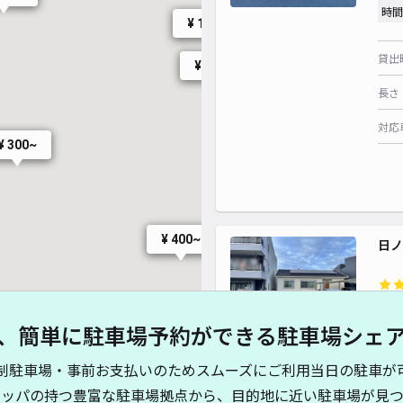
¥ 990~
時間
¥ 1,000~
¥ 990~
貸出
¥ 700~
¥ 700~
長さ
¥ 500~
¥ 800~
対応
¥ 300~
¥ 1,000~
¥ 770~
¥ 400~
日ノ
¥3
、簡単に駐車場予約ができる駐車場シェ
時間
制駐車場・事前お支払いのためスムーズにご利用当日の駐車が
¥ 500~
貸出
キッパの持つ豊富な駐車場拠点から、目的地に近い駐車場が見つ
¥ 400~