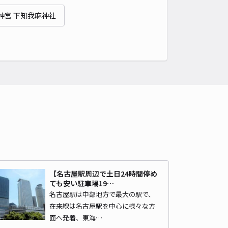
薬師寺（愛知県名古屋市中村区中村中町）まで徒歩 13分
神宮 下知我麻神社
4.7
/ 18件
40〜
/ 日
¥40〜 / 15分
貸し可
時間
24時間営業
タイプ
平置き
再入庫
可
500cm 以下
車幅
190cm 以下
高さ
制限なし
車種
オートバイ
軽自動車
コンパクトカー
中型車
ワンボックス
大型車・SUV
詳細へ
【名古屋駅周辺で土日24時間停め
ippa駐車場:中村町９丁目
ても安い駐車場19…
薬師寺（愛知県名古屋市中村区中村中町）まで徒歩 14分
名古屋駅は中部地方で最大の駅で、
4.9
/ 29件
在来線は名古屋駅を中心に様々な方
50〜
/ 日
¥55〜 / 15分
面へ発着、東海…
貸し可