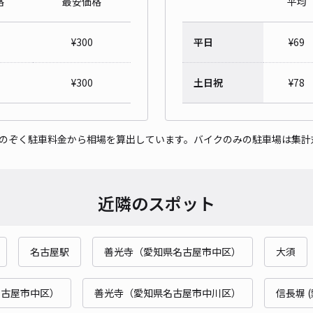
格
最安価格
平均
¥
300
平日
¥
69
スズ
¥
300
土日祝
¥
78
¥4
時間
をのぞく駐車料金から相場を算出しています。バイクのみの駐車場は集計
貸出
長さ
近隣のスポット
対応
名古屋駅
善光寺（愛知県名古屋市中区）
大須
名古屋市中区）
善光寺（愛知県名古屋市中川区）
信長塀 
ak