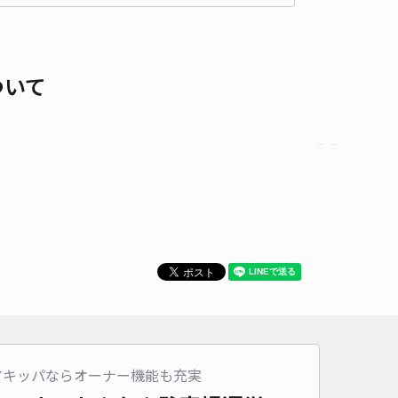
時間
24時間営業
タイプ
平置き
再入庫
可
ついて
500cm 以下
車幅
245cm 以下
高さ
217cm 以下
車種
オートバイ
軽自動車
コンパクトカー
中型車
ワンボックス
大型車・SUV
詳細へ
ニティー花水木駐車場
薬師寺（愛知県名古屋市中村区中村中町）まで徒歩 15分
2
/ 3件
00〜
/ 日
¥50〜 / 15分
貸し可
時間
24時間営業
タイプ
平置き
再入庫
可
アキッパならオーナー機能も充実