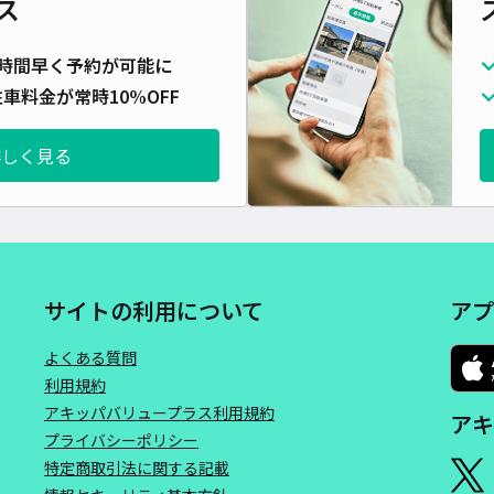
ス
長さ
対応
時間早く予約が可能に
車料金が常時10%OFF
詳しく見る
Sh
¥6
時間
サイトの利用について
アプ
よくある質問
貸出
利用規約
長さ
アキッパバリュープラス利用規約
アキ
プライバシーポリシー
対応
特定商取引法に関する記載