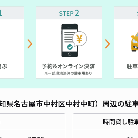
長さ
¥ 500~
¥ 350~
対応
沖田
¥3
貸出
知県名古屋市中村区中村中町）周辺の駐
長さ
場
時間貸し駐
対応