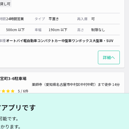
貸し可
¥ 800~
時間
24時間営業
タイプ
平置き
再入庫
可
500cm 以下
車幅
190cm 以下
高さ
制限なし
車種
オートバイ
軽自動車
コンパクトカー
中型車
ワンボックス
大型車・SUV
詳細へ
宮町3-6駐車場
薬師寺（愛知県名古屋市中村区中村中町）まで徒歩 14分
5
/ 6件
00〜
/ 日
¥30〜 / 15分
アアプリです
貸し可
可能です。
時間
24時間営業
タイプ
平置き
再入庫
可
かります。