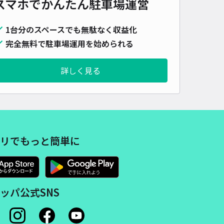
スマホでかんたん
駐車場運営
460cm 以下
車幅
180cm 以下
高さ
制限なし
車種
オートバイ
軽自動車
コンパクトカー
中型車
ワンボックス
大型車・SUV
1台分のスペースでも無駄なく収益化
完全無料で駐車場運用を始められる
詳細へ
詳しく見る
ow和の宿つちや～豊臣の隠れ茶の間～
薬師寺（愛知県名古屋市中村区中村中町）まで徒歩 19分
5
/ 1件
00〜
/ 日
¥50〜 / 15分
貸し可
当日予約不可
リでもっと簡単に
時間
10:30 〜19:00
タイプ
平置き
再入庫
可
500cm 以下
車幅
190cm 以下
高さ
200cm 以下
ッパ公式SNS
車種
オートバイ
軽自動車
コンパクトカー
中型車
ワンボックス
大型車・SUV