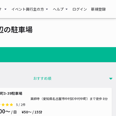
す
イベント興行主の方
ヘルプ
ログイン
新規登録
辺の駐車場
町3-39駐車場
0~
薬師寺（愛知県名古屋市中村区中村中町）まで徒歩 8分
5
/ 2件
00〜
/ 日
¥50〜 / 15分
0~