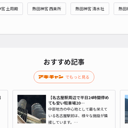
宮 土用殿
熱田神宮 西楽所
熱田神宮 清水社
熱田
¥4
時間
貸出
長さ
おすすめ記事
対応
でもっと見る
場
【名古屋駅周辺で平日24時間停め
ak
ても安い駐車場20…
中部地方の中心地として最も栄えて
いる名古屋駅前は、様々な施設が隣
¥5
接しています。…
時間