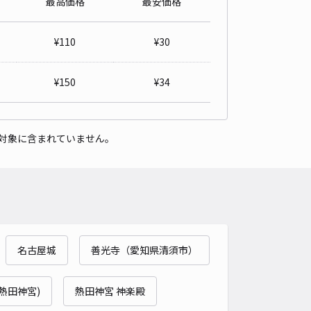
最高価格
最安価格
詳細へ
¥
110
¥
30
キパーキング
薬師寺（愛知県名古屋市中村区中村中町）まで徒歩 11分
¥
150
¥
34
4.5
/ 10件
00〜
/ 日
¥50〜 / 15分
貸し可
対象に含まれていません。
時間
24時間営業
タイプ
平置き
再入庫
可
500cm 以下
車幅
190cm 以下
高さ
制限なし
車種
オートバイ
軽自動車
コンパクトカー
中型車
ワンボックス
大型車・SUV
名古屋城
善光寺（愛知県清須市）
詳細へ
(熱田神宮)
熱田神宮 神楽殿
ippa中村町4丁目駐車場