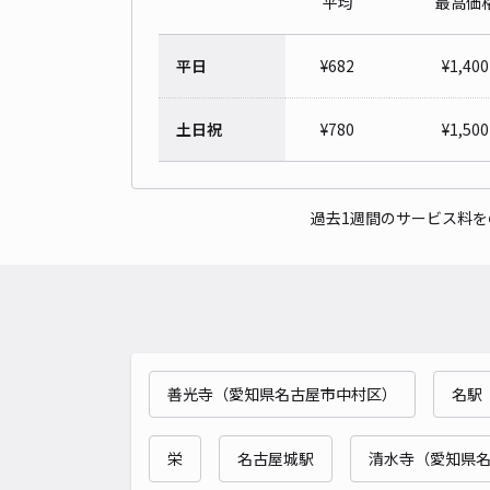
平均
最高価
平日
¥
682
¥
1,400
土日祝
¥
780
¥
1,500
過去1週間のサービス料
善光寺（愛知県名古屋市中村区）
名駅
栄
名古屋城駅
清水寺（愛知県