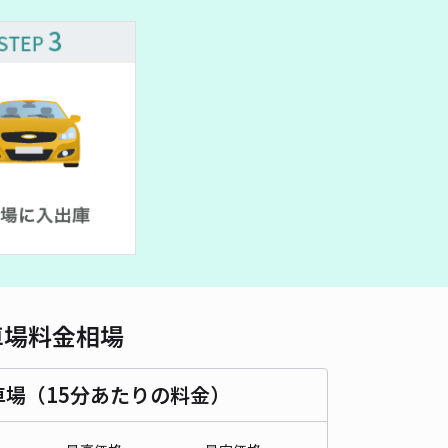
500cm 以下
車幅
190cm 以下
高さ
制限なし
車種
オートバイ
軽自動車
コンパクトカー
中型車
ワンボックス
大型車・SUV
詳細へ
町駐車場
薬師寺（愛知県名古屋市中村区中村中町）まで徒歩 11分
4.7
/ 13件
30〜
/ 日
時間
24時間営業
タイプ
平置き
再入庫
可
車場料金相場
400cm 以下
車幅
210cm 以下
高さ
制限なし
車場（15分あたりの料金）
車種
オートバイ
軽自動車
コンパクトカー
中型車
ワンボックス
大型車・SUV