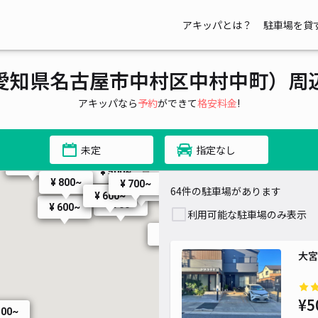
アキッパとは？
駐車場を貸
¥ 700~
¥ 700~
¥ 500~
¥ 990~
愛知県名古屋市中村区中村中町）周
¥ 400~
¥ 400~
アキッパなら
予約
ができて
格安料金
!
40~
¥ 990~
¥ 800~
未定
指定なし
¥ 800~
¥ 1,017~
¥ 600~
¥ 500~
¥ 500~
¥ 800~
¥ 700~
64件の駐車場があります
¥ 1,000~
¥ 800~
¥ 600~
¥ 600~
¥ 700~
¥ 600~
利用可能な駐車場のみ表示
¥ 1,000~
¥ 1,000~
¥ 800~
¥ 1,650~
大宮
¥ 1,100~
¥ 1,65
¥ 813~
¥5
¥ 800~
500~
¥ 1,40