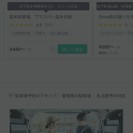
地下鉄本陣駅徒歩5分、スペース広め
森末駐車場、プラスパー森末北側
Show和の宿つ
4.9
（8件）
5
（
24時間営業
平置き
再入庫可能
10:30〜19:00
平
¥600〜
/日
¥440〜
詳しく見る
/日
¥50〜
/15分
駐車場予約のアキッパ
愛知県の駐車場
名古屋市中村区の