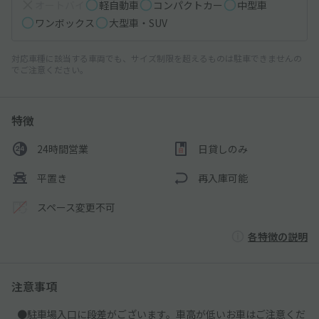
オートバイ
軽自動車
コンパクトカー
中型車
ワンボックス
大型車・SUV
対応車種に該当する車両でも、サイズ制限を超えるものは駐車できませんの
でご注意ください。
特徴
24時間営業
日貸しのみ
平置き
再入庫可能
スペース変更不可
各特徴の説明
注意事項
●駐車場入口に段差がございます。車高が低いお車はご注意くだ