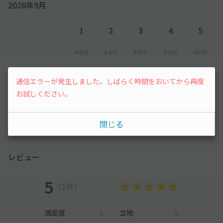
2026年9月
1
2
3
4
5
¥450
¥450
¥450
¥450
¥650
6
7
8
通信エラーが発生しました。しばらく時間をおいてから再度
お試しください。
¥650
¥450
先行予約
閉じる
以降の空き状況は毎日24:00に更新されます。
レビュー
5
（1件）
満足度
5
立地
5