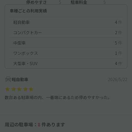
停めやすさ
5
駐車料金
5
車種ごとの利用実績
軽自動車
4
件
コンパクトカー
2
件
中型車
5
件
ワンボックス
1
件
大型車・SUV
4
件
軽自動車
2026/5/22
数台ある駐車場の内、一番端にあるため停めやすかった。
周辺の駐車場：
8
件あります