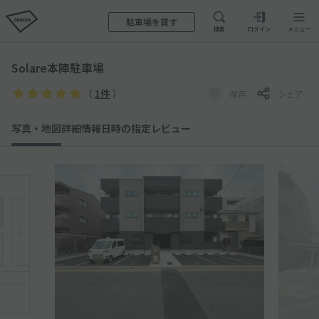
駐車場を貸す
検索
ログイン
メニュー
Solare本陣駐車場
（
1件
）
保存
シェア
写真・地図
詳細情報
日時の指定
レビュー