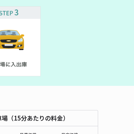
車種
オートバイ
軽自動車
コンパクトカー
中型車
ワンボックス
大型車・SUV
詳細へ
3丁目3-2駐車場
名古屋城 表二之門まで徒歩 13分
0
/ 0件
,000〜
/ 日
時間
24時間営業
タイプ
平置き
再入庫
可
430cm 以下
車幅
170cm 以下
高さ
制限なし
車種
オートバイ
軽自動車
コンパクトカー
中型車
ワンボックス
大型車・SUV
車場（15分あたりの料金）
詳細へ