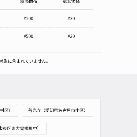
最高価格
最安価格
名城公園駅徒歩11分】 【浄心駅徒歩12分】清水宅（3
¥
200
¥
30
て）
名古屋城 表二之門まで徒歩 18分
¥
500
¥
30
5
/ 2件
00〜
/ 日
¥40〜 / 15分
貸し可
対象に含まれていません。
時間
09:00 〜16:30
タイプ
平置き
再入庫
可
480cm 以下
車幅
180cm 以下
高さ
制限なし
車種
オートバイ
軽自動車
コンパクトカー
中型車
ワンボックス
大型車・SUV
村区）
善光寺（愛知県名古屋市中区）
詳細へ
市東区東大曽根町中）
屋市西区城西3-19-15駐車場【7・8】