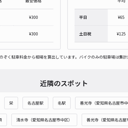
格
最安価格
平均
【
¥
300
平日
¥
65
階建
¥
300
土日祝
¥
125
¥4
時間
をのぞく駐車料金から相場を算出しています。バイクのみの駐車場は集計
貸出
長さ
近隣のスポット
対応
栄
名古屋駅
名駅
善光寺（愛知県名古屋市中
須
清水寺（愛知県名古屋市中区）
善光寺（愛知県名古屋
名古