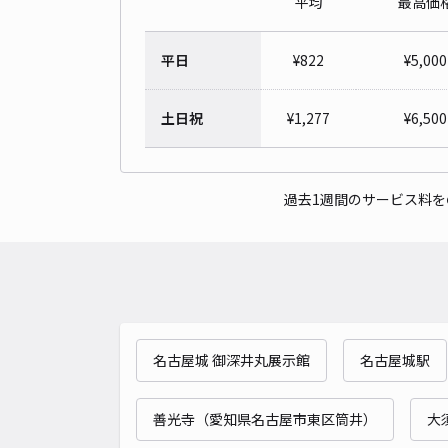
平均
最高価
平日
¥
822
¥
5,000
土日祝
¥
1,277
¥
6,500
過去1週間のサービス料
名古屋城 御深井丸展示館
名古屋城駅
善光寺（愛知県名古屋市東区筒井）
大