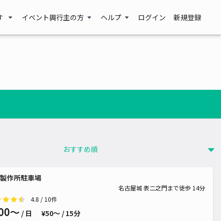
す
イベント興行主の方
ヘルプ
ログイン
新規登録
0~
¥ 800~
製作所駐車場
名古屋城 表二之門まで徒歩 14分
4.8
/ 10件
00〜
/ 日
¥50〜 / 15分