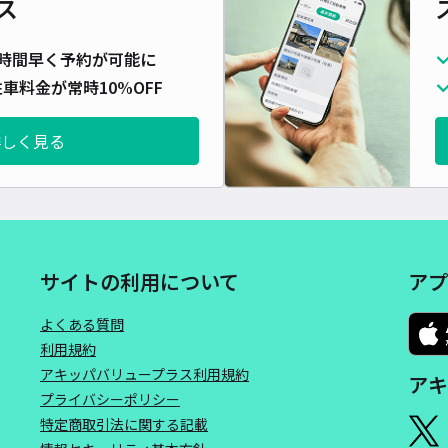
ス
対応
時間早く予約が可能に
車料金が常時10%OFF
詳しく見る
城西
¥6
時間
サイトの利用について
アプ
貸出
よくある質問
長さ
利用規約
アキッパバリュープラス利用規約
対応
アキ
プライバシーポリシー
特定商取引法に関する記載