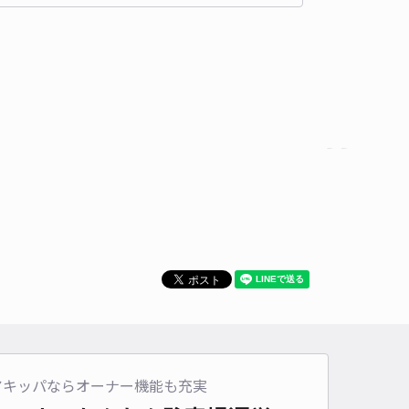
時間
24時間営業
タイプ
平置き
再入庫
可
480cm 以下
車幅
180cm 以下
高さ
制限なし
車種
オートバイ
軽自動車
コンパクトカー
中型車
ワンボックス
大型車・SUV
詳細へ
:城西4丁目駐車場
名古屋城 表二之門まで徒歩 18分
4.5
/ 19件
00〜
/ 日
¥50〜 / 15分
貸し可
時間
24時間営業
タイプ
平置き
再入庫
可
アキッパならオーナー機能も充実
500cm 以下
車幅
250cm 以下
高さ
制限なし