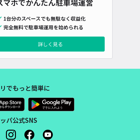
スマホでかんたん
駐車場運営
車種
オートバイ
軽自動車
コンパクトカー
中型車
ワンボックス
大型車・SUV
1台分のスペースでも無駄なく収益化
詳細へ
完全無料で駐車場運用を始められる
詳しく見る
3丁目16-19駐車場
名古屋城 表二之門まで徒歩 16分
4.3
/ 8件
00〜
/ 日
¥60〜 / 15分
貸し可
リでもっと簡単に
時間
24時間営業
タイプ
平置き
再入庫
可
500cm 以下
車幅
190cm 以下
高さ
制限なし
車種
オートバイ
軽自動車
コンパクトカー
中型車
ワンボックス
大型車・SUV
ッパ公式SNS
詳細へ