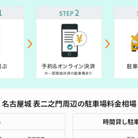
¥ 1,100~
¥ 1,200~
¥ 1,500~
¥ 550~
¥ 550~
¥ 1,400~
¥ 1,500~
¥ 1,800~
 1,200~
対応
 550~
¥ 1,000~
¥ 550~
,510~
城西
¥1
貸出
名古屋城 表二之門周辺の駐車場料金相場
長さ
対応
場
時間貸し駐