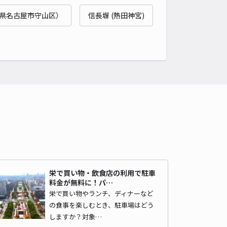
名古屋城 表二之門まで徒歩 16分
県名古屋市守山区）
信長塀 (熱田神宮)
4.5
/ 10件
00〜
/ 日
時間
24時間営業
タイプ
平置き
再入庫
可
480cm 以下
車幅
180cm 以下
高さ
制限なし
車種
オートバイ
軽自動車
コンパクトカー
中型車
ワンボックス
大型車・SUV
詳細へ
一丁目駐車場
栄で買い物・飲食店の利用で駐車
名古屋城 表二之門まで徒歩 17分
料金が無料に！パ…
4.7
/ 149件
栄で買い物やランチ、ディナーなど
00〜
/ 日
¥40〜 / 15分
の食事を楽しむとき、駐車場はどう
貸し可
しますか？対象…