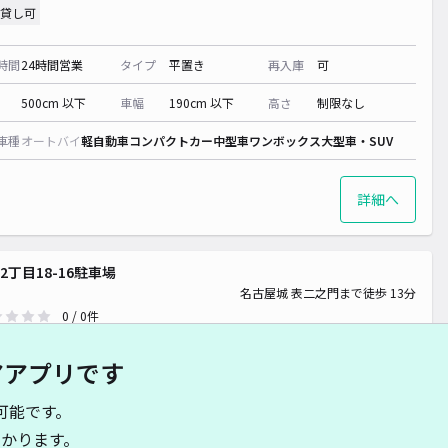
貸し可
時間
24時間営業
タイプ
平置き
再入庫
可
500cm 以下
車幅
190cm 以下
高さ
制限なし
車種
オートバイ
軽自動車
コンパクトカー
中型車
ワンボックス
大型車・SUV
詳細へ
2丁目18-16駐車場
名古屋城 表二之門まで徒歩 13分
0
/ 0件
,000〜
/ 日
アアプリです
時間
24時間営業
タイプ
平置き
再入庫
可
可能です。
かります。
480cm 以下
車幅
180cm 以下
高さ
制限なし