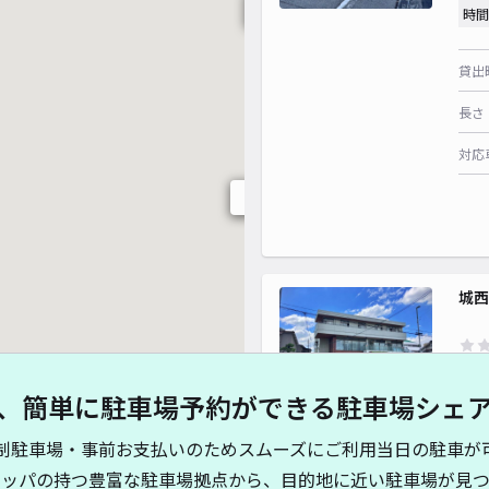
¥ 400~
時間
貸出
長さ
対応
¥ 500~
¥ 600~
¥ 300~
城西
¥1
、簡単に駐車場予約ができる駐車場シェ
¥ 500~
¥ 1,000~
貸出
制駐車場・事前お支払いのためスムーズにご利用当日の駐車が
¥ 900~
キッパの持つ豊富な駐車場拠点から、目的地に近い駐車場が見つ
長さ