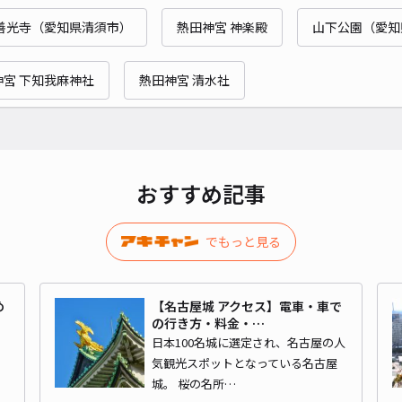
善光寺（愛知県清須市）
熱田神宮 神楽殿
山下公園（愛知
¥5
神宮 下知我麻神社
熱田神宮 清水社
貸出
長さ
対応
おすすめ記事
でもっと見る
柳原
め
【名古屋城 アクセス】電車・車で
の行き方・料金・…
な
日本100名城に選定され、名古屋の人
¥5
気観光スポットとなっている名古屋
時間
城。 桜の名所…