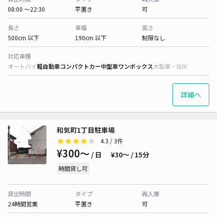
08:00 〜22:30
平置き
可
長さ
車幅
高さ
500cm 以下
190cm 以下
制限なし
対応車種
オートバイ
軽自動車
コンパクトカー
中型車
ワンボックス
大型車・SUV
詳細へ
和気町1丁目駐車場
4.3
/ 3件
¥300〜
/ 日
¥30〜 / 15分
時間貸し可
貸出時間
タイプ
再入庫
24時間営業
平置き
可