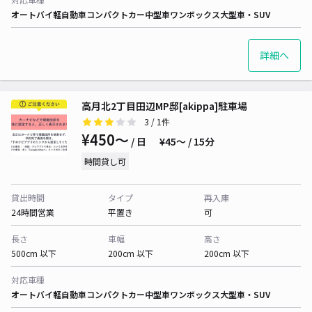
オートバイ
軽自動車
コンパクトカー
中型車
ワンボックス
大型車・SUV
詳細へ
高月北2丁目田辺MP邸[akippa]駐車場
3
/ 1件
¥450〜
/ 日
¥45〜 / 15分
時間貸し可
貸出時間
タイプ
再入庫
24時間営業
平置き
可
長さ
車幅
高さ
500cm 以下
200cm 以下
200cm 以下
対応車種
オートバイ
軽自動車
コンパクトカー
中型車
ワンボックス
大型車・SUV