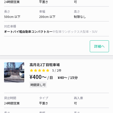
24時間営業
平置き
可
長さ
車幅
高さ
500cm 以下
200cm 以下
制限なし
対応車種
オートバイ
軽自動車
コンパクトカー
中型車
ワンボックス
大型車・SUV
詳細へ
高月北2丁目駐車場
5
/ 2件
¥400〜
/ 日
¥40〜 / 15分
時間貸し可
貸出時間
タイプ
再入庫
24時間営業
平置き
可
長さ
車幅
高さ