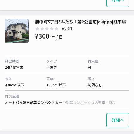
府中町5丁目5みたち山第2公園前[akippa]駐車場
0
/ 0件
¥300〜
/ 日
貸出時間
タイプ
再入庫
24時間営業
平置き
可
長さ
車幅
高さ
430cm 以下
180cm 以下
制限なし
対応車種
オートバイ
軽自動車
コンパクトカー
中型車
ワンボックス
大型車・SUV
詳細へ