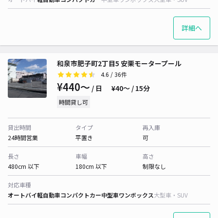
詳細へ
和泉市肥子町2丁目5 安栗モータープール
4.6
/ 36件
¥440〜
/ 日
¥40〜 / 15分
時間貸し可
貸出時間
タイプ
再入庫
24時間営業
平置き
可
長さ
車幅
高さ
480cm 以下
180cm 以下
制限なし
対応車種
オートバイ
軽自動車
コンパクトカー
中型車
ワンボックス
大型車・SUV