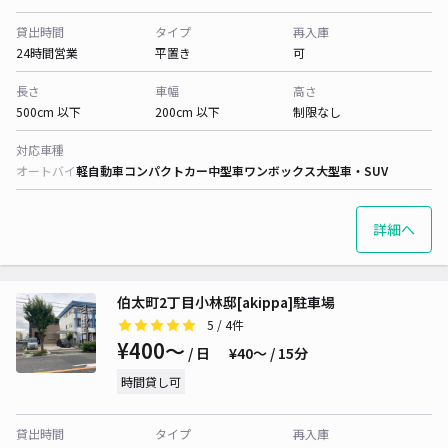
貸出時間
タイプ
再入庫
24時間営業
平置き
可
長さ
車幅
高さ
500cm 以下
200cm 以下
制限なし
対応車種
オートバイ
軽自動車
コンパクトカー
中型車
ワンボックス
大型車・SUV
詳細へ
伯太町2丁目小林邸[akippa]駐車場
5
/ 4件
¥400〜
/ 日
¥40〜 / 15分
時間貸し可
貸出時間
タイプ
再入庫