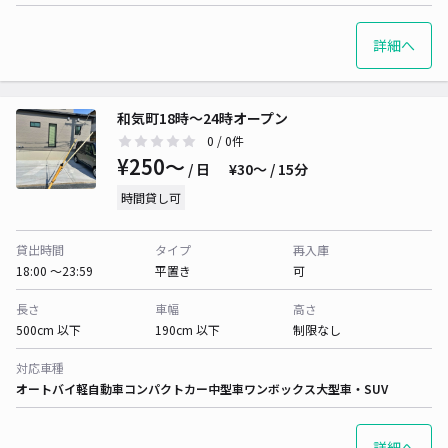
詳細へ
和気町18時〜24時オープン
0
/ 0件
¥250〜
/ 日
¥30〜 / 15分
時間貸し可
貸出時間
タイプ
再入庫
18:00 〜23:59
平置き
可
長さ
車幅
高さ
500cm 以下
190cm 以下
制限なし
対応車種
オートバイ
軽自動車
コンパクトカー
中型車
ワンボックス
大型車・SUV
詳細へ