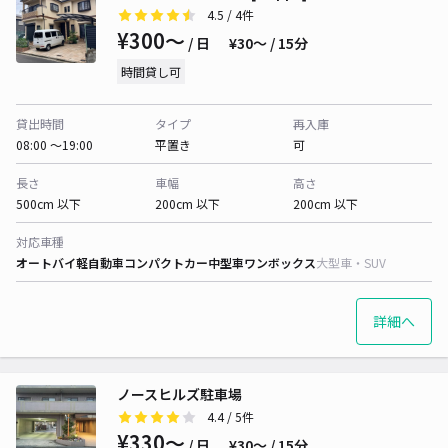
4.5
/ 4件
¥300〜
/ 日
¥30〜 / 15分
時間貸し可
貸出時間
タイプ
再入庫
08:00 〜19:00
平置き
可
長さ
車幅
高さ
500cm 以下
200cm 以下
200cm 以下
対応車種
オートバイ
軽自動車
コンパクトカー
中型車
ワンボックス
大型車・SUV
詳細へ
ノースヒルズ駐車場
4.4
/ 5件
¥330〜
/ 日
¥30〜 / 15分