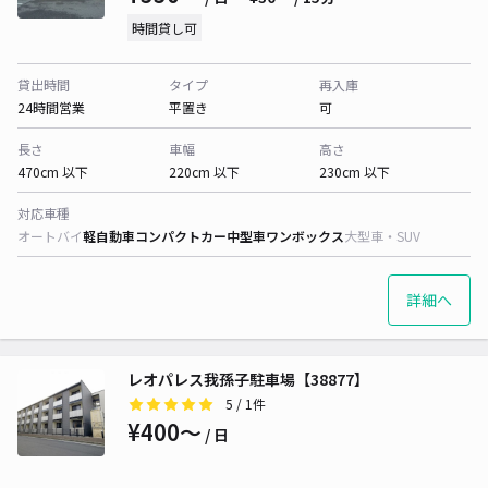
時間貸し可
貸出時間
タイプ
再入庫
24時間営業
平置き
可
長さ
車幅
高さ
470cm 以下
220cm 以下
230cm 以下
対応車種
オートバイ
軽自動車
コンパクトカー
中型車
ワンボックス
大型車・SUV
詳細へ
レオパレス我孫子駐車場【38877】
5
/ 1件
¥400〜
/ 日