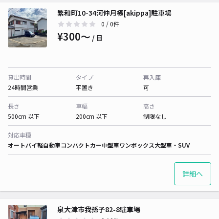
繁和町10-34河仲月極[akippa]駐車場
0
/ 0件
¥300〜
/ 日
貸出時間
タイプ
再入庫
24時間営業
平置き
可
長さ
車幅
高さ
500cm 以下
200cm 以下
制限なし
対応車種
オートバイ
軽自動車
コンパクトカー
中型車
ワンボックス
大型車・SUV
詳細へ
泉大津市我孫子82-8駐車場