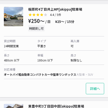
板原町4丁目井上MP[akippa]駐車場
4.4
/ 5件
¥250〜
/ 日
¥25〜 / 15分
時間貸し可
貸出時間
タイプ
再入庫
24時間営業
平置き
可
長さ
車幅
高さ
480cm 以下
180cm 以下
制限なし
対応車種
オートバイ
軽自動車
コンパクトカー
中型車
ワンボックス
大型車・SUV
詳細へ
東豊中町3丁目田中邸[akippa]駐車場