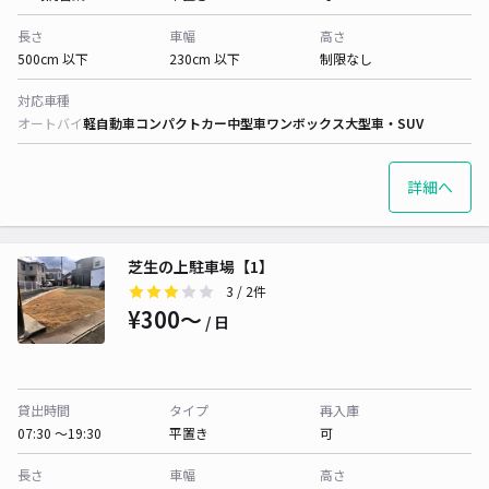
長さ
車幅
高さ
500cm 以下
230cm 以下
制限なし
対応車種
オートバイ
軽自動車
コンパクトカー
中型車
ワンボックス
大型車・SUV
詳細へ
芝生の上駐車場【1】
3
/ 2件
¥300〜
/ 日
貸出時間
タイプ
再入庫
07:30 〜19:30
平置き
可
長さ
車幅
高さ