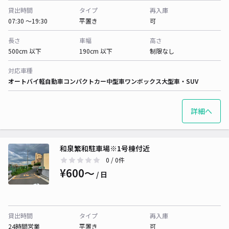
貸出時間
タイプ
再入庫
07:30 〜19:30
平置き
可
長さ
車幅
高さ
500cm 以下
190cm 以下
制限なし
対応車種
オートバイ
軽自動車
コンパクトカー
中型車
ワンボックス
大型車・SUV
詳細へ
和泉繁和駐車場※1号棟付近
0
/ 0件
¥600〜
/ 日
貸出時間
タイプ
再入庫
24時間営業
平置き
可