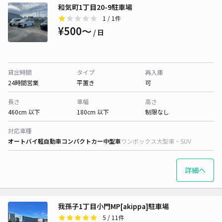
和気町1丁目20-9駐車場
1
/ 1件
¥500〜
/ 日
貸出時間
タイプ
再入庫
24時間営業
平置き
可
長さ
車幅
高さ
460cm 以下
180cm 以下
制限なし
対応車種
オートバイ
軽自動車
コンパクトカー
中型車
ワンボックス
大型車・SUV
詳細へ
我孫子1丁目小門MP[akippa]駐車場
5
/ 11件