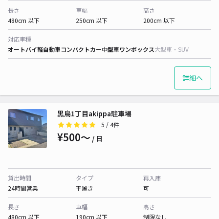
長さ
車幅
高さ
480cm 以下
250cm 以下
200cm 以下
対応車種
オートバイ
軽自動車
コンパクトカー
中型車
ワンボックス
大型車・SUV
詳細へ
黒鳥1丁目akippa駐車場
5
/ 4件
¥500〜
/ 日
貸出時間
タイプ
再入庫
24時間営業
平置き
可
長さ
車幅
高さ
480cm 以下
190cm 以下
制限なし