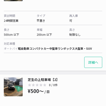
貸出時間
タイプ
再入庫
24時間営業
平置き
可
長さ
車幅
高さ
500cm 以下
200cm 以下
制限なし
対応車種
オートバイ
軽自動車
コンパクトカー
中型車
ワンボックス
大型車・SUV
詳細へ
芝生の上駐車場【2】
0
/ 0件
¥500〜
/ 日