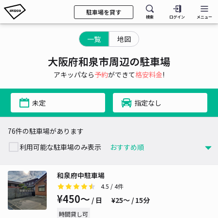
駐車場を貸す
検索
ログイン
メニュー
一覧
地図
大阪府和泉市周辺の駐車場
アキッパなら
予約
ができて
格安料金
!
未定
指定なし
76件の駐車場があります
利用可能な駐車場のみ表示
和泉府中駐車場
4.5
/ 4件
¥450〜
/ 日
¥25〜 / 15分
時間貸し可