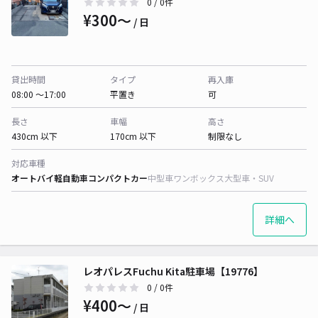
0
/ 0件
¥300〜
/ 日
貸出時間
タイプ
再入庫
08:00 〜17:00
平置き
可
長さ
車幅
高さ
430cm 以下
170cm 以下
制限なし
対応車種
オートバイ
軽自動車
コンパクトカー
中型車
ワンボックス
大型車・SUV
詳細へ
レオパレスFuchu Kita駐車場【19776】
0
/ 0件
¥400〜
/ 日