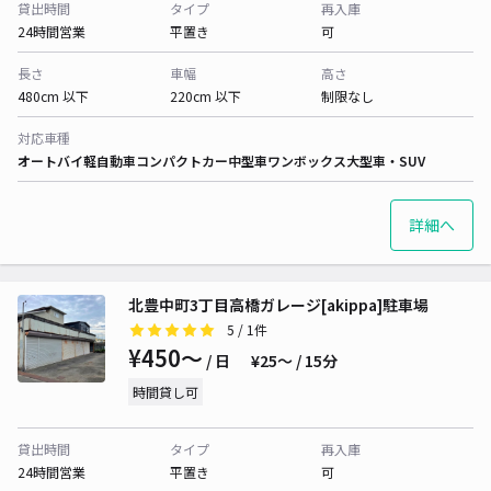
貸出時間
タイプ
再入庫
24時間営業
平置き
可
長さ
車幅
高さ
480cm 以下
220cm 以下
制限なし
対応車種
オートバイ
軽自動車
コンパクトカー
中型車
ワンボックス
大型車・SUV
詳細へ
北豊中町3丁目高橋ガレージ[akippa]駐車場
5
/ 1件
¥450〜
/ 日
¥25〜 / 15分
時間貸し可
貸出時間
タイプ
再入庫
24時間営業
平置き
可