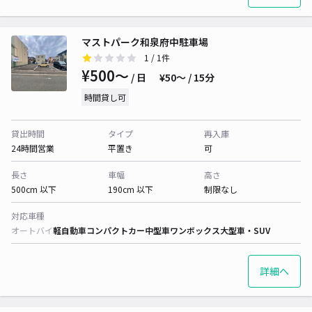
マストパーク和泉府中駐車場
1
/ 1件
¥500〜
/ 日
¥50〜 / 15分
時間貸し可
貸出時間
タイプ
再入庫
24時間営業
平置き
可
長さ
車幅
高さ
500cm 以下
190cm 以下
制限なし
対応車種
オートバイ
軽自動車
コンパクトカー
中型車
ワンボックス
大型車・SUV
詳細へ