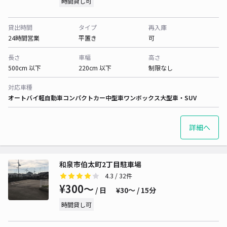
時間貸し可
貸出時間
タイプ
再入庫
24時間営業
平置き
可
長さ
車幅
高さ
500cm 以下
220cm 以下
制限なし
対応車種
オートバイ
軽自動車
コンパクトカー
中型車
ワンボックス
大型車・SUV
詳細へ
和泉市伯太町2丁目駐車場
4.3
/ 32件
¥300〜
/ 日
¥30〜 / 15分
時間貸し可