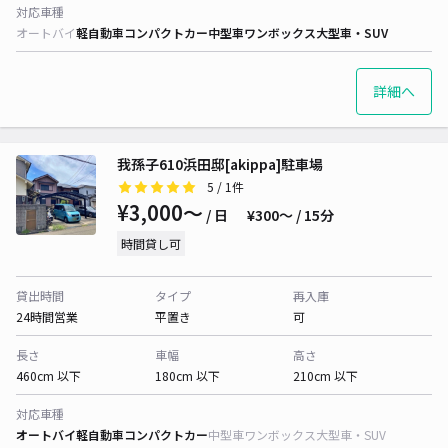
対応車種
オートバイ
軽自動車
コンパクトカー
中型車
ワンボックス
大型車・SUV
詳細へ
我孫子610浜田邸[akippa]駐車場
5
/ 1件
¥3,000〜
/ 日
¥300〜 / 15分
時間貸し可
貸出時間
タイプ
再入庫
24時間営業
平置き
可
長さ
車幅
高さ
460cm 以下
180cm 以下
210cm 以下
対応車種
オートバイ
軽自動車
コンパクトカー
中型車
ワンボックス
大型車・SUV