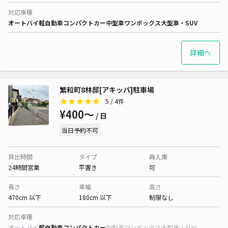
対応車種
オートバイ
軽自動車
コンパクトカー
中型車
ワンボックス
大型車・SUV
詳細へ
繁和町8林邸[アキッパ]駐車場
5
/ 4件
¥400〜
/ 日
当日予約不可
貸出時間
タイプ
再入庫
24時間営業
平置き
可
長さ
車幅
高さ
470cm 以下
180cm 以下
制限なし
対応車種
オートバイ
軽自動車
コンパクトカー
中型車
ワンボックス
大型車・SUV