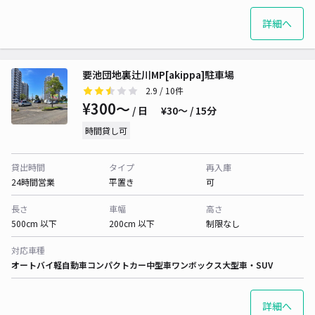
詳細へ
要池団地裏辻川MP[akippa]駐車場
2.9
/ 10件
¥300〜
/ 日
¥30〜 / 15分
時間貸し可
貸出時間
タイプ
再入庫
24時間営業
平置き
可
長さ
車幅
高さ
500cm 以下
200cm 以下
制限なし
対応車種
オートバイ
軽自動車
コンパクトカー
中型車
ワンボックス
大型車・SUV
詳細へ