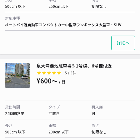
500cm 以下
250cm 以下
制限なし
対応車種
オートバイ
軽自動車
コンパクトカー
中型車
ワンボックス
大型車・SUV
詳細へ
泉大津要池駐車場※1号棟、6号棟付近
5
/ 3件
¥600〜
/ 日
貸出時間
タイプ
再入庫
24時間営業
平置き
可
長さ
車幅
高さ
500cm 以下
230cm 以下
制限なし