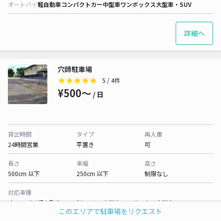
オートバイ
軽自動車
コンパクトカー
中型車
ワンボックス
大型車・SUV
詳細へ
穴師駐車場
5
/ 4件
¥500〜
/ 日
貸出時間
タイプ
再入庫
24時間営業
平置き
可
長さ
車幅
高さ
500cm 以下
250cm 以下
制限なし
対応車種
オートバイ
軽自動車
コンパクトカー
中型車
ワンボックス
大型車・SUV
このエリアで駐車場をリクエスト