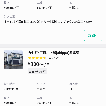
長さ
車幅
高さ
500cm 以下
190cm 以下
制限なし
対応車種
オートバイ
軽自動車
コンパクトカー
中型車
ワンボックス
大型車・SUV
詳細へ
府中町4丁目村上邸[akippa]駐車場
4.5
/ 2件
¥300〜
/ 日
当日予約不可
貸出時間
タイプ
再入庫
24時間営業
平置き
可
長さ
車幅
高さ
500cm 以下
200cm 以下
制限なし