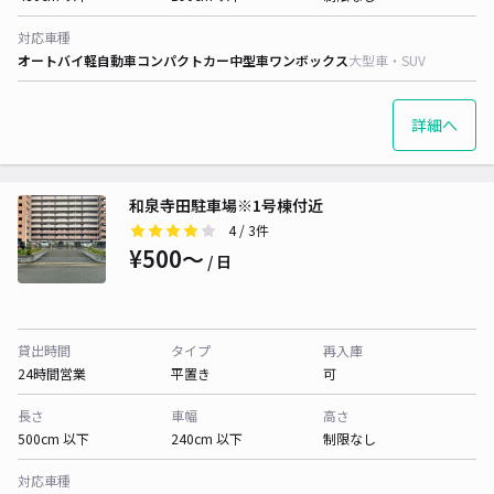
対応車種
オートバイ
軽自動車
コンパクトカー
中型車
ワンボックス
大型車・SUV
詳細へ
和泉寺田駐車場※1号棟付近
4
/ 3件
¥500〜
/ 日
貸出時間
タイプ
再入庫
24時間営業
平置き
可
長さ
車幅
高さ
500cm 以下
240cm 以下
制限なし
対応車種