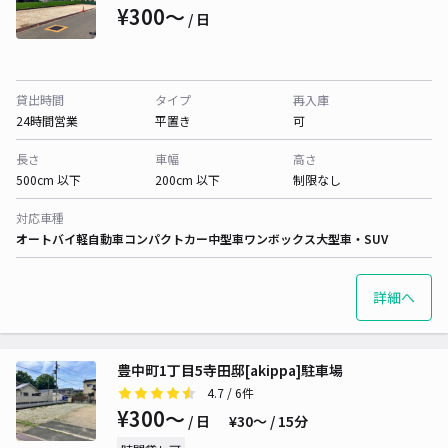
¥300〜
/ 日
貸出時間
タイプ
再入庫
24時間営業
平置き
可
長さ
車幅
高さ
500cm 以下
200cm 以下
制限なし
対応車種
オートバイ
軽自動車
コンパクトカー
中型車
ワンボックス
大型車・SUV
詳細へ
豊中町1丁目5寺田邸[akippa]駐車場
4.7
/ 6件
¥300〜
/ 日
¥30〜 / 15分