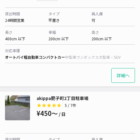
貸出時間
タイプ
再入庫
24時間営業
平置き
可
長さ
車幅
高さ
400cm 以下
200cm 以下
200cm 以下
対応車種
オートバイ
軽自動車
コンパクトカー
中型車
ワンボックス
大型車・SUV
詳細へ
akippa肥子町2丁目駐車場
5
/ 7件
¥450〜
/ 日
貸出時間
タイプ
再入庫