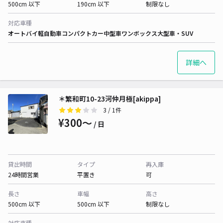
500cm 以下
190cm 以下
制限なし
対応車種
オートバイ
軽自動車
コンパクトカー
中型車
ワンボックス
大型車・SUV
詳細へ
＊繁和町10-23河仲月極[akippa]
3
/ 1件
¥300〜
/ 日
貸出時間
タイプ
再入庫
24時間営業
平置き
可
長さ
車幅
高さ
500cm 以下
500cm 以下
制限なし
対応車種