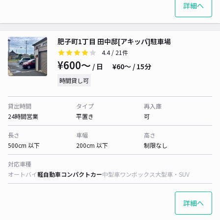
詳細へ
肥子町1丁目 田中邸[アキッパ]駐車場
4.4
/ 21件
¥600〜
/ 日
¥60〜 / 15分
時間貸し可
貸出時間
タイプ
再入庫
24時間営業
平置き
可
長さ
車幅
高さ
500cm 以下
200cm 以下
制限なし
対応車種
オートバイ
軽自動車
コンパクトカー
中型車
ワンボックス
大型車・SUV
詳細へ