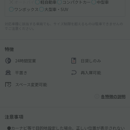
オートバイ
軽自動車
コンパクトカー
中型車
ワンボックス
大型車・SUV
対応車種に該当する車両でも、サイズ制限を超えるものは駐車できませんの
でご注意ください。
特徴
24時間営業
日貸しのみ
平置き
再入庫可能
スペース変更可能
各特徴の説明
注意事項
●カーナビ等で目的地設定した場合、正しい位置が表示されない