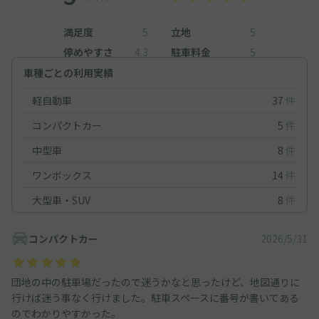
満足度
5
立地
5
停めやすさ
4.3
駐車料金
5
車種ごとの利用実績
軽自動車
37
件
コンパクトカー
5
件
中型車
8
件
ワンボックス
14
件
大型車・SUV
8
件
コンパクトカー
2026/5/31
団地の中の駐車場だったので迷うかなと思ったけど、地図通りに
行けば迷う事なく行けました。駐車スペースに番号が書いてある
のでわかりやすかった。