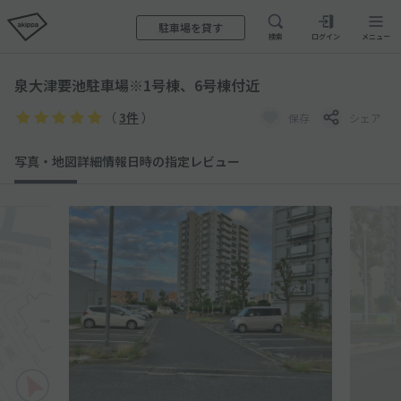
駐車場を貸す
検索
ログイン
メニュー
泉大津要池駐車場※1号棟、6号棟付近
（
3件
）
保存
シェア
写真・地図
詳細情報
日時の指定
レビュー