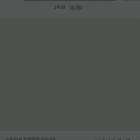
1
枚目 （
全
3
枚
）
大阪府泉大津市要池住宅6