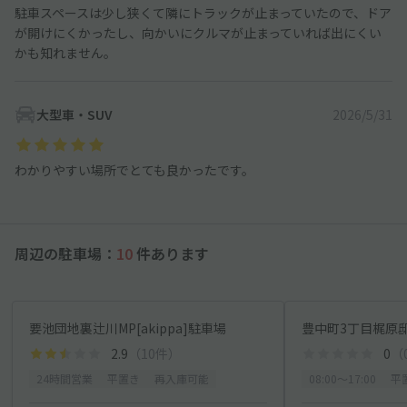
駐車スペースは少し狭くて隣にトラックが止まっていたので、ドア
が開けにくかったし、向かいにクルマが止まっていれば出にくい
かも知れません。
大型車・SUV
2026/5/31
わかりやすい場所でとても良かったです。
周辺の駐車場：
10
件あります
要池団地裏辻川MP[akippa]駐車場
豊中町3丁目梶原邸[
2.9
（10件）
0
（
24時間営業
平置き
再入庫可能
08:00〜17:00
平