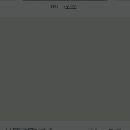
1
枚目 （
全
4
枚
）
大阪府岸和田市田治米250