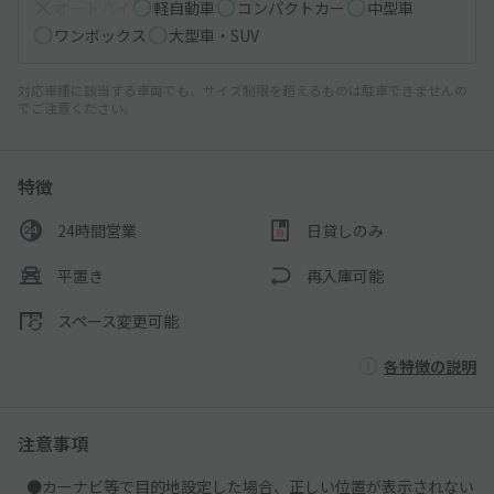
オートバイ
軽自動車
コンパクトカー
中型車
ワンボックス
大型車・SUV
対応車種に該当する車両でも、サイズ制限を超えるものは駐車できませんの
でご注意ください。
特徴
24時間営業
日貸しのみ
平置き
再入庫可能
スペース変更可能
各特徴の説明
注意事項
●カーナビ等で目的地設定した場合、正しい位置が表示されない