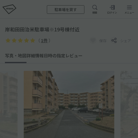
駐車場を貸す
検索
ログイン
メニュー
岸和田田治米駐車場※19号棟付近
（
1件
）
保存
シェア
写真・地図
詳細情報
日時の指定
レビュー