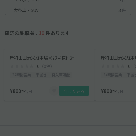
大型車・SUV
3
件
周辺の駐車場：
10
件あります
岸和田田治米駐車場※23号棟付近
岸和田田治米駐車
0
（0件）
0
（
24時間営業
平置き
再入庫可能
24時間営業
平置
¥800〜
¥800〜
詳しく見る
/日
/日