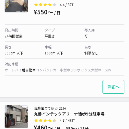
4.4
/ 37件
¥550〜
/ 日
貸出時間
タイプ
再入庫
24時間営業
平置き
可
長さ
車幅
高さ
350cm 以下
160cm 以下
制限なし
対応車種
オートバイ
軽自動車
コンパクトカー
中型車
ワンボックス
大型車・SUV
詳細へ
海遊館まで徒歩 21分
丸善インテックアリーナ徒歩5分駐車場
4.7
/ 43件
¥460〜
/ 日
¥50〜 / 15分