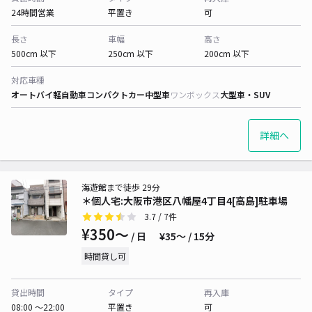
24時間営業
平置き
可
長さ
車幅
高さ
500cm 以下
250cm 以下
200cm 以下
対応車種
オートバイ
軽自動車
コンパクトカー
中型車
ワンボックス
大型車・SUV
詳細へ
海遊館まで徒歩 29分
＊個人宅:大阪市港区八幡屋4丁目4[高島]駐車場
3.7
/ 7件
¥350〜
/ 日
¥35〜 / 15分
時間貸し可
貸出時間
タイプ
再入庫
08:00 〜22:00
平置き
可