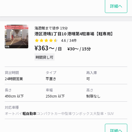
詳細へ
海遊館まで徒歩 19分
港区港晴1丁目10 港晴第4駐車場【軽専用】
4.6
/ 34件
¥363〜
/ 日
¥30〜 / 15分
時間貸し可
貸出時間
タイプ
再入庫
24時間営業
平置き
可
長さ
車幅
高さ
490cm 以下
250cm 以下
制限なし
対応車種
オートバイ
軽自動車
コンパクトカー
中型車
ワンボックス
大型車・SUV
詳細へ