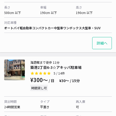
長さ
車幅
高さ
500cm 以下
190cm 以下
190cm 以下
対応車種
オートバイ
軽自動車
コンパクトカー
中型車
ワンボックス
大型車・SUV
詳細へ
海遊館まで徒歩 11分
築港2丁目6-3☆アキッパ駐車場
5
/ 14件
¥300〜
/ 日
¥30〜 / 15分
時間貸し可
貸出時間
タイプ
再入庫
24時間営業
平置き
可