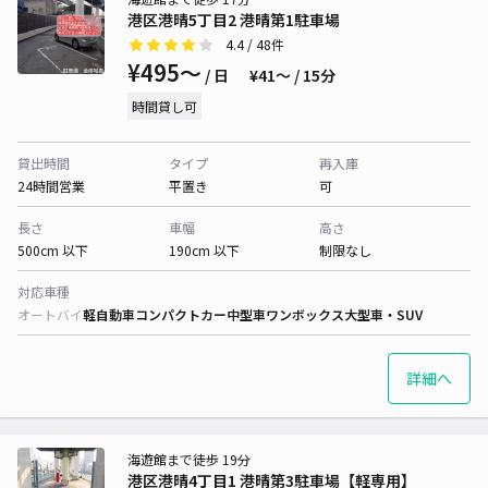
港区港晴5丁目2 港晴第1駐車場
4.4
/ 48件
¥495〜
/ 日
¥41〜 / 15分
時間貸し可
貸出時間
タイプ
再入庫
24時間営業
平置き
可
長さ
車幅
高さ
500cm 以下
190cm 以下
制限なし
対応車種
オートバイ
軽自動車
コンパクトカー
中型車
ワンボックス
大型車・SUV
詳細へ
海遊館まで徒歩 19分
港区港晴4丁目1 港晴第3駐車場【軽専用】