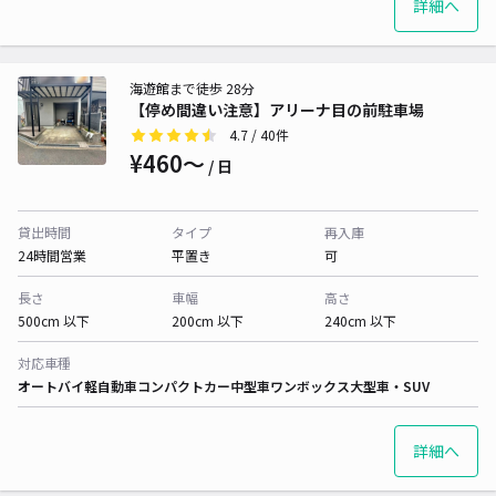
詳細へ
海遊館まで徒歩 28分
【停め間違い注意】アリーナ目の前駐車場
4.7
/ 40件
¥460〜
/ 日
貸出時間
タイプ
再入庫
24時間営業
平置き
可
長さ
車幅
高さ
500cm 以下
200cm 以下
240cm 以下
対応車種
オートバイ
軽自動車
コンパクトカー
中型車
ワンボックス
大型車・SUV
詳細へ