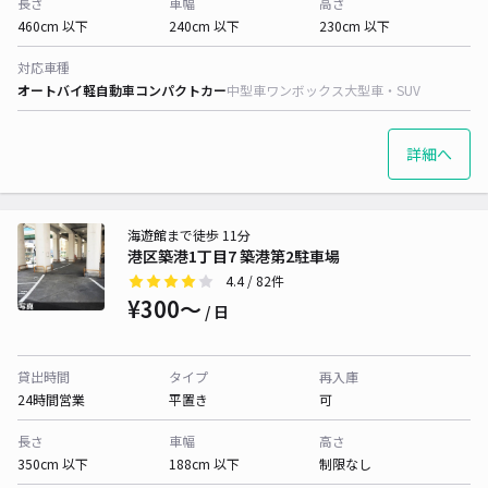
長さ
車幅
高さ
460cm 以下
240cm 以下
230cm 以下
対応車種
オートバイ
軽自動車
コンパクトカー
中型車
ワンボックス
大型車・SUV
詳細へ
海遊館まで徒歩 11分
港区築港1丁目7 築港第2駐車場
4.4
/ 82件
¥300〜
/ 日
貸出時間
タイプ
再入庫
24時間営業
平置き
可
長さ
車幅
高さ
350cm 以下
188cm 以下
制限なし