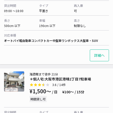
貸出時間
タイプ
再入庫
09:00 〜18:00
平置き
可
長さ
車幅
高さ
500cm 以下
190cm 以下
制限なし
対応車種
オートバイ
軽自動車
コンパクトカー
中型車
ワンボックス
大型車・SUV
詳細へ
海遊館まで徒歩 21分
＊個人宅:大阪市港区港晴2丁目7駐車場
3.6
/ 14件
¥1,500〜
/ 日
¥100〜 / 15分
時間貸し可
貸出時間
タイプ
再入庫