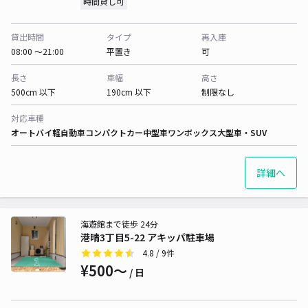
時間貸し可
貸出時間
タイプ
再入庫
08:00 〜21:00
平置き
可
長さ
車幅
高さ
500cm 以下
190cm 以下
制限なし
対応車種
オートバイ
軽自動車
コンパクトカー
中型車
ワンボックス
大型車・SUV
詳細へ
海遊館まで徒歩 24分
港晴3丁目5-22 アキッパ駐車場
4.8
/ 9件
¥500〜
/ 日