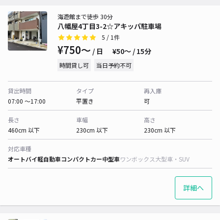
海遊館まで徒歩 30分
八幡屋4丁目3-2☆アキッパ駐車場
5
/ 1件
¥750〜
/ 日
¥50〜 / 15分
時間貸し可
当日予約不可
貸出時間
タイプ
再入庫
07:00 〜17:00
平置き
可
長さ
車幅
高さ
460cm 以下
230cm 以下
230cm 以下
対応車種
オートバイ
軽自動車
コンパクトカー
中型車
ワンボックス
大型車・SUV
詳細へ