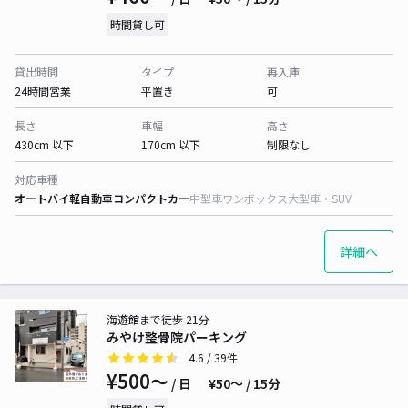
時間貸し可
貸出時間
タイプ
再入庫
24時間営業
平置き
可
長さ
車幅
高さ
430cm 以下
170cm 以下
制限なし
対応車種
オートバイ
軽自動車
コンパクトカー
中型車
ワンボックス
大型車・SUV
詳細へ
海遊館まで徒歩 21分
みやけ整骨院パーキング
4.6
/ 39件
¥500〜
/ 日
¥50〜 / 15分