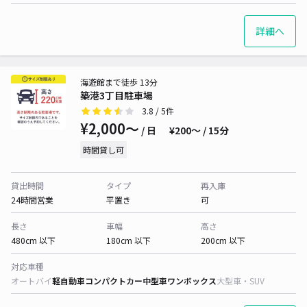
詳細へ
海遊館まで徒歩 13分
築港3丁目駐車場
3.8
/ 5件
¥2,000〜
/ 日
¥200〜 / 15分
時間貸し可
貸出時間
タイプ
再入庫
24時間営業
平置き
可
長さ
車幅
高さ
480cm 以下
180cm 以下
200cm 以下
対応車種
オートバイ
軽自動車
コンパクトカー
中型車
ワンボックス
大型車・SUV