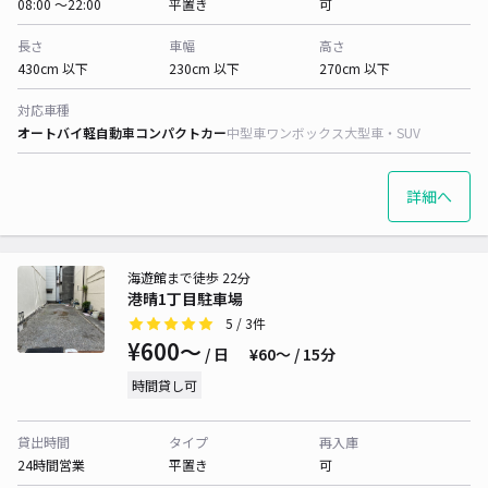
08:00 〜22:00
平置き
可
長さ
車幅
高さ
430cm 以下
230cm 以下
270cm 以下
対応車種
オートバイ
軽自動車
コンパクトカー
中型車
ワンボックス
大型車・SUV
詳細へ
海遊館まで徒歩 22分
港晴1丁目駐車場
5
/ 3件
¥600〜
/ 日
¥60〜 / 15分
時間貸し可
貸出時間
タイプ
再入庫
24時間営業
平置き
可