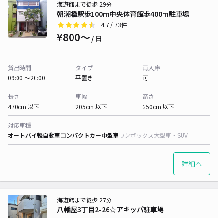
海遊館まで徒歩 29分
朝潮橋駅歩100m中央体育館歩400m駐車場
4.7
/ 73件
¥800〜
/ 日
貸出時間
タイプ
再入庫
09:00 〜20:00
平置き
可
長さ
車幅
高さ
470cm 以下
205cm 以下
250cm 以下
対応車種
オートバイ
軽自動車
コンパクトカー
中型車
ワンボックス
大型車・SUV
詳細へ
海遊館まで徒歩 27分
八幡屋3丁目2-26☆アキッパ駐車場