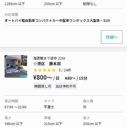
1200cm 以下
250cm 以下
制限なし
対応車種
オートバイ
軽自動車
コンパクトカー
中型車
ワンボックス
大型車・SUV
詳細へ
海遊館まで徒歩 22分
☆港区 藤本邸
5
/ 24件
¥800〜
/ 日
¥80〜 / 15分
時間貸し可
当日予約不可
貸出時間
タイプ
再入庫
07:00 〜22:00
平置き
可
長さ
車幅
高さ
340cm 以下
210cm 以下
250cm 以下