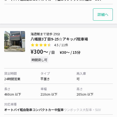
詳細へ
海遊館まで徒歩 29分
八幡屋3丁目9-25☆アキッパ駐車場
4.5
/ 11件
¥300〜
/ 日
¥30〜 / 15分
時間貸し可
貸出時間
タイプ
再入庫
24時間営業
平置き
可
長さ
車幅
高さ
460cm 以下
210cm 以下
205cm 以下
対応車種
オートバイ
軽自動車
コンパクトカー
中型車
ワンボックス
大型車・SUV