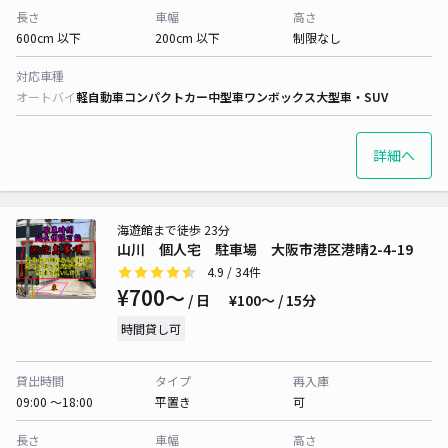
長さ
車幅
高さ
600cm 以下
200cm 以下
制限なし
対応車種
オートバイ
軽自動車
コンパクトカー
中型車
ワンボックス
大型車・SUV
詳細へ
海遊館まで徒歩 23分
山川 個人宅 駐車場 大阪市港区港晴2-4-19
4.9
/ 34件
¥700〜
/ 日
¥100〜 / 15分
時間貸し可
貸出時間
タイプ
再入庫
09:00 〜18:00
平置き
可
長さ
車幅
高さ