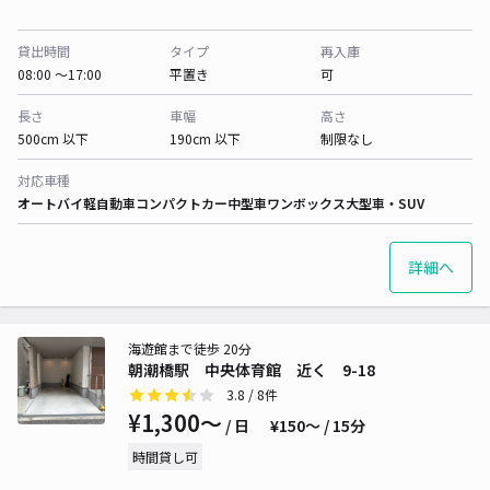
貸出時間
タイプ
再入庫
08:00 〜17:00
平置き
可
長さ
車幅
高さ
500cm 以下
190cm 以下
制限なし
対応車種
オートバイ
軽自動車
コンパクトカー
中型車
ワンボックス
大型車・SUV
詳細へ
海遊館まで徒歩 20分
朝潮橋駅 中央体育館 近く 9-18
3.8
/ 8件
¥1,300〜
/ 日
¥150〜 / 15分
時間貸し可