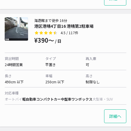
海遊館まで徒歩 16分
港区港晴4丁目16 港晴第2駐車場
4.5
/ 117件
¥390〜
/ 日
貸出時間
タイプ
再入庫
24時間営業
平置き
可
長さ
車幅
高さ
490cm 以下
250cm 以下
制限なし
対応車種
オートバイ
軽自動車
コンパクトカー
中型車
ワンボックス
大型車・SUV
詳細へ