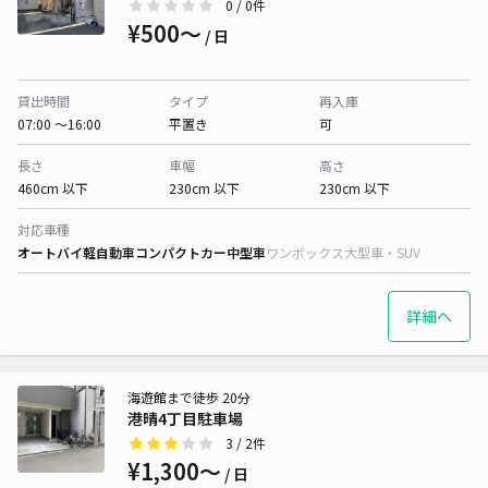
0
/ 0件
¥500〜
/ 日
貸出時間
タイプ
再入庫
07:00 〜16:00
平置き
可
長さ
車幅
高さ
460cm 以下
230cm 以下
230cm 以下
対応車種
オートバイ
軽自動車
コンパクトカー
中型車
ワンボックス
大型車・SUV
詳細へ
海遊館まで徒歩 20分
港晴4丁目駐車場
3
/ 2件
¥1,300〜
/ 日