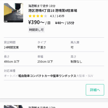
海遊館まで徒歩 18分
港区港晴4丁目18 港晴第6駐車場
4.3
/ 145件
¥390〜
/ 日
¥40〜 / 15分
時間貸し可
貸出時間
タイプ
再入庫
24時間営業
平置き
可
長さ
車幅
高さ
490cm 以下
250cm 以下
制限なし
対応車種
オートバイ
軽自動車
コンパクトカー
中型車
ワンボックス
大型車・SUV
詳細へ
海遊館まで徒歩 17分