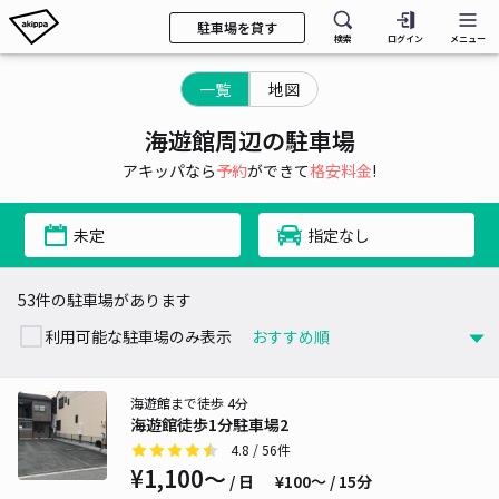
駐車場を貸す
検索
ログイン
メニュー
一覧
地図
海遊館周辺の駐車場
アキッパなら
予約
ができて
格安料金
!
未定
指定なし
53件の駐車場があります
利用可能な駐車場のみ表示
海遊館まで徒歩 4分
海遊館徒歩1分駐車場2
4.8
/ 56件
¥1,100〜
/ 日
¥100〜 / 15分