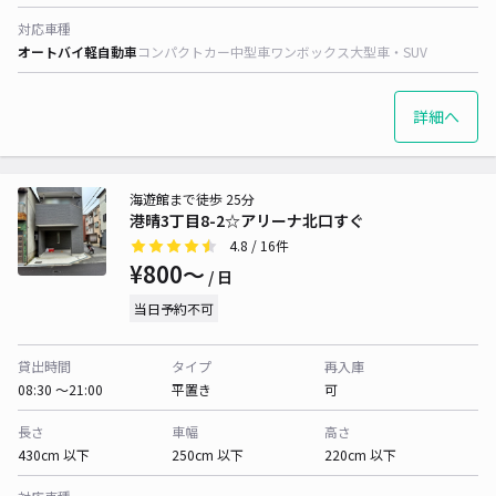
対応車種
オートバイ
軽自動車
コンパクトカー
中型車
ワンボックス
大型車・SUV
詳細へ
海遊館まで徒歩 25分
港晴3丁目8-2☆アリーナ北口すぐ
4.8
/ 16件
¥800〜
/ 日
当日予約不可
貸出時間
タイプ
再入庫
08:30 〜21:00
平置き
可
長さ
車幅
高さ
430cm 以下
250cm 以下
220cm 以下