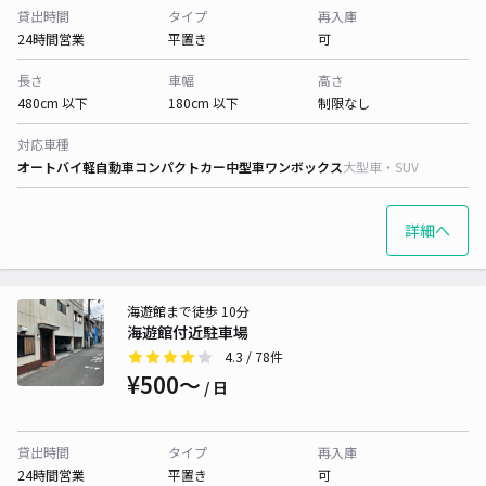
貸出時間
タイプ
再入庫
24時間営業
平置き
可
長さ
車幅
高さ
480cm 以下
180cm 以下
制限なし
対応車種
オートバイ
軽自動車
コンパクトカー
中型車
ワンボックス
大型車・SUV
詳細へ
海遊館まで徒歩 10分
海遊館付近駐車場
4.3
/ 78件
¥500〜
/ 日
貸出時間
タイプ
再入庫
24時間営業
平置き
可