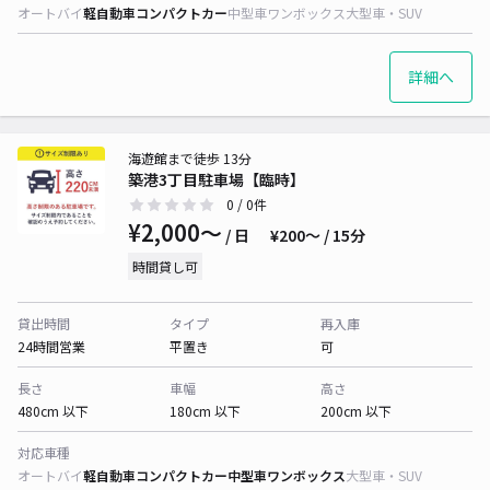
オートバイ
軽自動車
コンパクトカー
中型車
ワンボックス
大型車・SUV
詳細へ
海遊館まで徒歩 13分
築港3丁目駐車場【臨時】
0
/ 0件
¥2,000〜
/ 日
¥200〜 / 15分
時間貸し可
貸出時間
タイプ
再入庫
24時間営業
平置き
可
長さ
車幅
高さ
480cm 以下
180cm 以下
200cm 以下
対応車種
オートバイ
軽自動車
コンパクトカー
中型車
ワンボックス
大型車・SUV