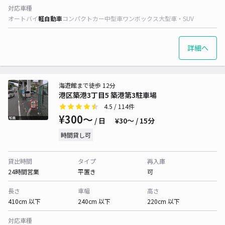
対応車種
オートバイ
軽自動車
コンパクトカー
中型車
ワンボックス
大型車・SUV
詳細へ
海遊館まで徒歩 12分
港区築港3丁目5 築港第3駐車場
4.5
/ 114件
¥300〜
/ 日
¥30〜 / 15分
時間貸し可
貸出時間
タイプ
再入庫
24時間営業
平置き
可
長さ
車幅
高さ
410cm 以下
240cm 以下
220cm 以下
対応車種