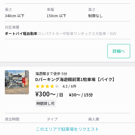
長さ
車幅
高さ
340cm 以下
150cm 以下
制限なし
対応車種
オートバイ
軽自動車
コンパクトカー
中型車
ワンボックス
大型車・SUV
詳細へ
海遊館まで徒歩 5分
Dパーキング海遊館前第1駐車場【バイク】
4.3
/ 6件
¥300〜
/ 日
¥30〜 / 15分
時間貸し可
貸出時間
タイプ
再入庫
24時間営業
平置き
可
このエリアで駐車場をリクエスト