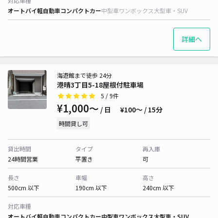
対応車種
オートバイ
軽自動車
コンパクトカー
中型車
ワンボックス
大型車・SUV
詳細へ
海遊館まで徒歩 24分
港晴3丁目5-18屋根付駐車場
5
/ 9件
¥1,000〜
/ 日
¥100〜 / 15分
時間貸し可
貸出時間
タイプ
再入庫
24時間営業
平置き
可
長さ
車幅
高さ
500cm 以下
190cm 以下
240cm 以下
対応車種
オートバイ
軽自動車
コンパクトカー
中型車
ワンボックス
大型車・SUV