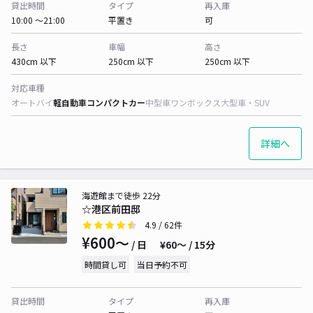
貸出時間
タイプ
再入庫
10:00 〜21:00
平置き
可
長さ
車幅
高さ
430cm 以下
250cm 以下
250cm 以下
対応車種
オートバイ
軽自動車
コンパクトカー
中型車
ワンボックス
大型車・SUV
詳細へ
海遊館まで徒歩 22分
☆港区前田邸
4.9
/ 62件
¥600〜
/ 日
¥60〜 / 15分
時間貸し可
当日予約不可
貸出時間
タイプ
再入庫