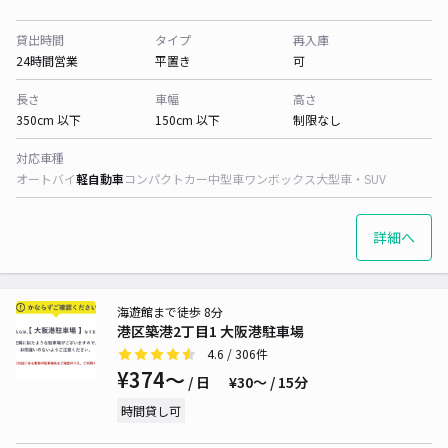
貸出時間
タイプ
再入庫
24時間営業
平置き
可
長さ
車幅
高さ
350cm 以下
150cm 以下
制限なし
対応車種
オートバイ
軽自動車
コンパクトカー
中型車
ワンボックス
大型車・SUV
詳細へ
海遊館まで徒歩 8分
港区築港2丁目1 大阪港駐車場
4.6
/ 306件
¥374〜
/ 日
¥30〜 / 15分
時間貸し可