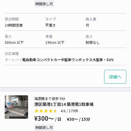
時間貸し可
貸出時間
タイプ
再入庫
24時間営業
平置き
可
長さ
車幅
高さ
500cm 以下
190cm 以下
制限なし
対応車種
オートバイ
軽自動車
コンパクトカー
中型車
ワンボックス
大型車・SUV
詳細へ
海遊館まで徒歩 9分
港区築港1丁目14 築港第1駐車場
4.6
/ 179件
¥300〜
/ 日
¥30〜 / 15分
時間貸し可