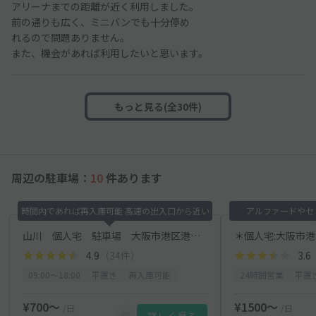
アリーナまでの距離が近く利用しました。
前の通りも広く、ミニバンでも十分停め
れるので問題ありません。
また、機会があれば利用したいと思います。
もっと見る(全30件)
周辺の駐車場：
10
件あります
時間内であれば再入庫可能 高速の出入口から近い
アルファードやセ
山川 個人宅 駐車場 大阪市港区港晴2-4-19
＊個人宅:大阪市港
4.9
（34件）
3.6
09:00〜18:00
平置き
再入庫可能
24時間営業
平置
¥700〜
¥1500〜
/日
/日