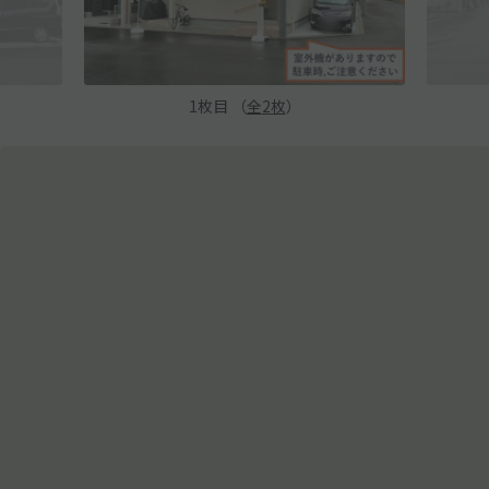
1
枚目 （
全
2
枚
）