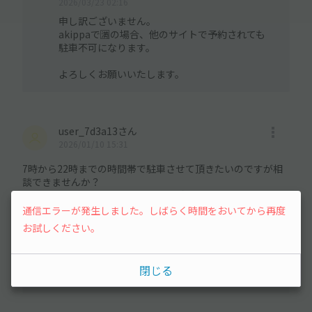
2026/03/23 02:16
申し訳ございません。
akippaで🈵の場合、他のサイトで予約されても
駐車不可になります。
よろしくお願いいたします。
user_7d3a13さん
2026/01/10 15:31
7時から22時までの時間帯で駐車させて頂きたいのですが相
談できませんか？
別途追加で料金が発生する場合はお支払い致します。
通信エラーが発生しました。しばらく時間をおいてから再度
お試しください。
オーナーさんの回答
2026/01/10 17:06
別途追加料金が掛かりますが
閉じる
対応は可能です。