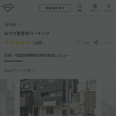
駐車場を貸す
検索
ログイン
メニュー
個人管理
みやけ整骨院パーキング
（
38件
）
保存
シェア
写真・地図
詳細情報
日時の指定
レビュー
Asueアリーナ近く！