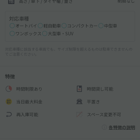
制限なし
高さ / 車下 / タイヤ幅 /
重さ
対応車種
オートバイ
軽自動車
コンパクトカー
中型車
ワンボックス
大型車・SUV
対応車種に該当する車両でも、サイズ制限を超えるものは駐車できませんの
でご注意ください。
特徴
時間制限あり
時間貸し可能
当日最大料金
平置き
再入庫可能
スペース変更不可
各特徴の説明