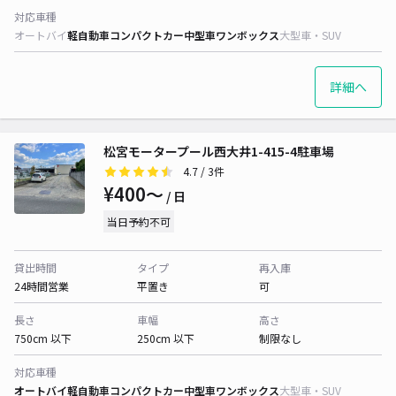
対応車種
オートバイ
軽自動車
コンパクトカー
中型車
ワンボックス
大型車・SUV
詳細へ
松宮モータープール西大井1-415-4駐車場
4.7
/ 3件
¥400〜
/ 日
当日予約不可
貸出時間
タイプ
再入庫
24時間営業
平置き
可
長さ
車幅
高さ
750cm 以下
250cm 以下
制限なし
対応車種
オートバイ
軽自動車
コンパクトカー
中型車
ワンボックス
大型車・SUV