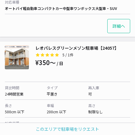
対応車種
オートバイ
軽自動車
コンパクトカー
中型車
ワンボックス
大型車・SUV
詳細へ
レオパレスグリーンメゾン駐車場【24057】
5
/ 1件
¥350〜
/ 日
貸出時間
タイプ
再入庫
24時間営業
平置き
可
長さ
車幅
高さ
500cm 以下
200cm 以下
制限なし
対応車種
このエリアで駐車場をリクエスト
オートバイ
軽自動車
コンパクトカー
中型車
ワンボックス
大型車・SUV