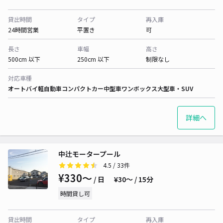
貸出時間
タイプ
再入庫
24時間営業
平置き
可
長さ
車幅
高さ
500cm 以下
250cm 以下
制限なし
対応車種
オートバイ
軽自動車
コンパクトカー
中型車
ワンボックス
大型車・SUV
詳細へ
中辻モータープール
4.5
/ 33件
¥330〜
/ 日
¥30〜 / 15分
時間貸し可
貸出時間
タイプ
再入庫