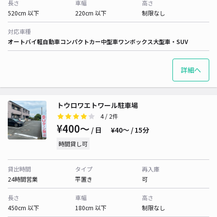
長さ
車幅
高さ
520cm 以下
220cm 以下
制限なし
対応車種
オートバイ
軽自動車
コンパクトカー
中型車
ワンボックス
大型車・SUV
詳細へ
トウロワエトワール駐車場
4
/ 2件
¥400〜
/ 日
¥40〜 / 15分
時間貸し可
貸出時間
タイプ
再入庫
24時間営業
平置き
可
長さ
車幅
高さ
450cm 以下
180cm 以下
制限なし