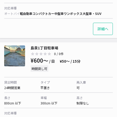
対応車種
オートバイ
軽自動車
コンパクトカー
中型車
ワンボックス
大型車・SUV
詳細へ
島泉1丁目駐車場
0
/ 0件
¥600〜
/ 日
¥50〜 / 15分
時間貸し可
貸出時間
タイプ
再入庫
24時間営業
平置き
可
長さ
車幅
高さ
800cm 以下
300cm 以下
制限なし
対応車種