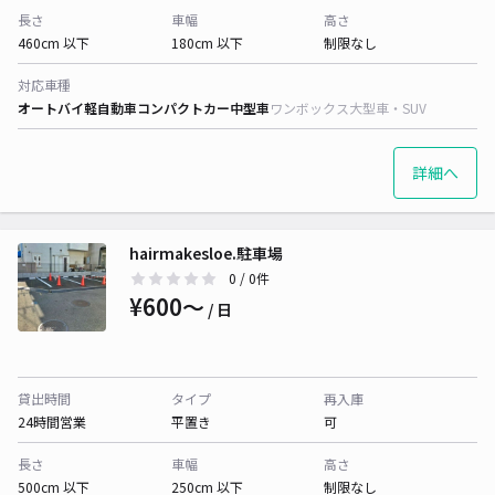
長さ
車幅
高さ
460cm 以下
180cm 以下
制限なし
対応車種
オートバイ
軽自動車
コンパクトカー
中型車
ワンボックス
大型車・SUV
詳細へ
hairmakesloe.駐車場
0
/ 0件
¥600〜
/ 日
貸出時間
タイプ
再入庫
24時間営業
平置き
可
長さ
車幅
高さ
500cm 以下
250cm 以下
制限なし