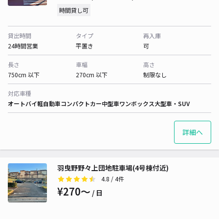
時間貸し可
貸出時間
タイプ
再入庫
24時間営業
平置き
可
長さ
車幅
高さ
750cm 以下
270cm 以下
制限なし
対応車種
オートバイ
軽自動車
コンパクトカー
中型車
ワンボックス
大型車・SUV
詳細へ
羽曳野野々上団地駐車場(4号棟付近)
4.8
/ 4件
¥270〜
/ 日