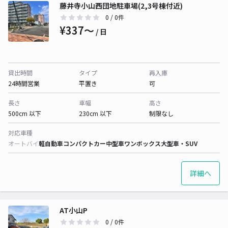
藤井寺小山西団地駐車場(2,3号棟付近)
0
/ 0件
¥337〜
/ 日
貸出時間
タイプ
再入庫
24時間営業
平置き
可
長さ
車幅
高さ
500cm 以下
230cm 以下
制限なし
対応車種
オートバイ
軽自動車
コンパクトカー
中型車
ワンボックス
大型車・SUV
詳細へ
AT小山P
0
/ 0件