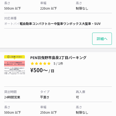
長さ
車幅
高さ
500cm 以下
220cm 以下
制限なし
対応車種
オートバイ
軽自動車
コンパクトカー
中型車
ワンボックス
大型車・SUV
詳細へ
PEN羽曳野市島泉2丁目パーキング
5
/ 1件
¥500〜
/ 日
貸出時間
タイプ
再入庫
24時間営業
平置き
可
長さ
車幅
高さ
500cm 以下
250cm 以下
制限なし