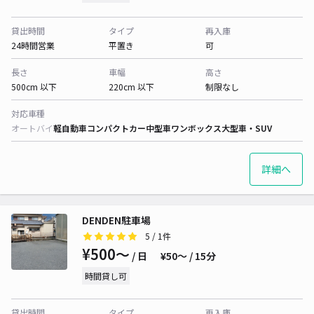
貸出時間
タイプ
再入庫
24時間営業
平置き
可
長さ
車幅
高さ
500cm 以下
220cm 以下
制限なし
対応車種
オートバイ
軽自動車
コンパクトカー
中型車
ワンボックス
大型車・SUV
詳細へ
DENDEN駐車場
5
/ 1件
¥500〜
/ 日
¥50〜 / 15分
時間貸し可
貸出時間
タイプ
再入庫