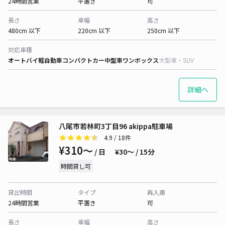
24時間営業
平置き
可
長さ
車幅
高さ
480cm 以下
220cm 以下
250cm 以下
対応車種
オートバイ
軽自動車
コンパクトカー
中型車
ワンボックス
大型車・SUV
詳細へ
八尾市若林町3丁目96 akippa駐車場
4.9
/ 18件
¥310〜
/ 日
¥30〜 / 15分
時間貸し可
貸出時間
タイプ
再入庫
24時間営業
平置き
可
長さ
車幅
高さ