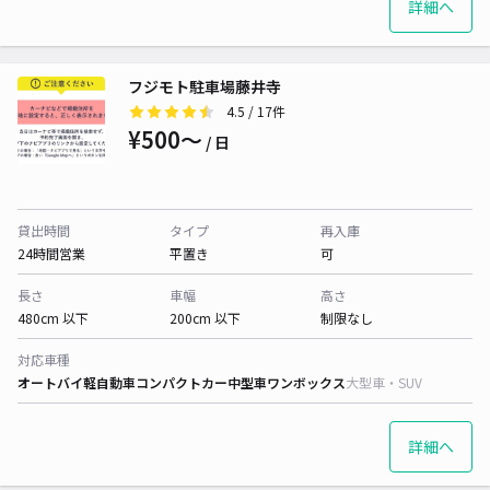
詳細へ
フジモト駐車場藤井寺
4.5
/ 17件
¥500〜
/ 日
貸出時間
タイプ
再入庫
24時間営業
平置き
可
長さ
車幅
高さ
480cm 以下
200cm 以下
制限なし
対応車種
オートバイ
軽自動車
コンパクトカー
中型車
ワンボックス
大型車・SUV
詳細へ