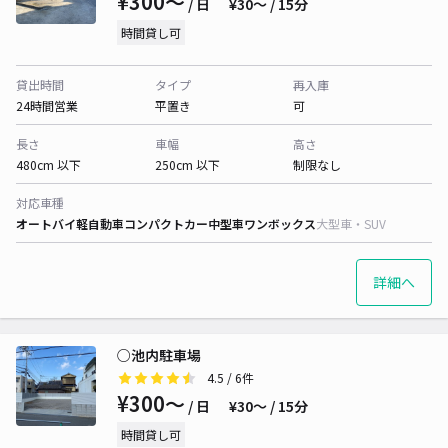
¥300〜
/ 日
¥30〜 / 15分
時間貸し可
貸出時間
タイプ
再入庫
24時間営業
平置き
可
長さ
車幅
高さ
480cm 以下
250cm 以下
制限なし
対応車種
オートバイ
軽自動車
コンパクトカー
中型車
ワンボックス
大型車・SUV
詳細へ
○池内駐車場
4.5
/ 6件
¥300〜
/ 日
¥30〜 / 15分
時間貸し可