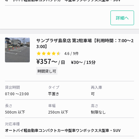
詳細へ
サンプラザ島泉店 第2駐車場【利用時間：7:00～2
3:00】
4.6
/ 9件
¥357〜
/ 日
¥30〜 / 15分
時間貸し可
貸出時間
タイプ
再入庫
07:00 〜23:00
平置き
可
長さ
車幅
高さ
500cm 以下
250cm 以下
制限なし
対応車種
オートバイ
軽自動車
コンパクトカー
中型車
ワンボックス
大型車・SUV