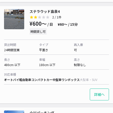
ステラウッド島泉4
2
/ 1件
¥600〜
/ 日
¥60〜 / 15分
時間貸し可
貸出時間
タイプ
再入庫
24時間営業
平置き
可
長さ
車幅
高さ
480cm 以下
180cm 以下
制限なし
対応車種
オートバイ
軽自動車
コンパクトカー
中型車
ワンボックス
大型車・SUV
詳細へ
小川パーキング