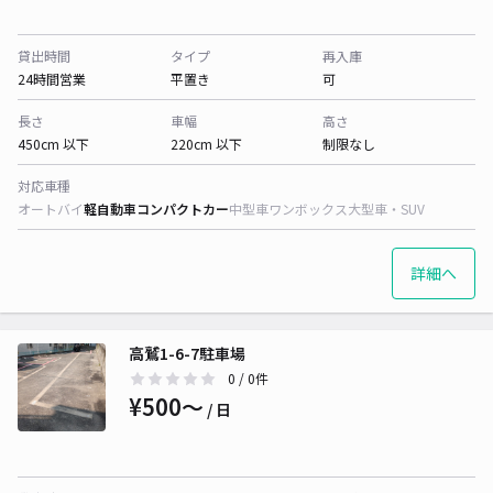
貸出時間
タイプ
再入庫
24時間営業
平置き
可
長さ
車幅
高さ
450cm 以下
220cm 以下
制限なし
対応車種
オートバイ
軽自動車
コンパクトカー
中型車
ワンボックス
大型車・SUV
詳細へ
高鷲1-6-7駐車場
0
/ 0件
¥500〜
/ 日