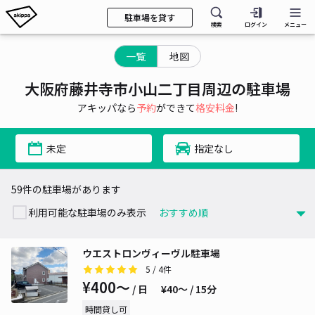
駐車場を貸す
検索
ログイン
メニュー
一覧
地図
大阪府藤井寺市小山二丁目周辺の駐車場
アキッパなら
予約
ができて
格安料金
!
未定
指定なし
59件の駐車場があります
利用可能な駐車場のみ表示
ウエストロンヴィーヴル駐車場
5
/ 4件
¥400〜
/ 日
¥40〜 / 15分
時間貸し可