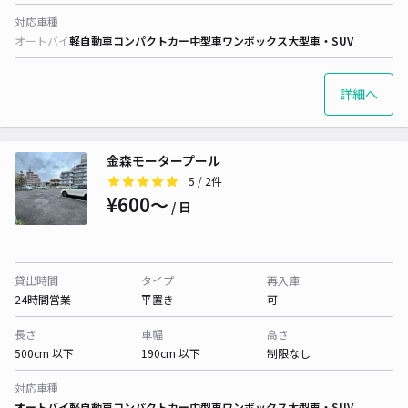
対応車種
オートバイ
軽自動車
コンパクトカー
中型車
ワンボックス
大型車・SUV
詳細へ
金森モータープール
5
/ 2件
¥600〜
/ 日
貸出時間
タイプ
再入庫
24時間営業
平置き
可
長さ
車幅
高さ
500cm 以下
190cm 以下
制限なし
対応車種
オートバイ
軽自動車
コンパクトカー
中型車
ワンボックス
大型車・SUV