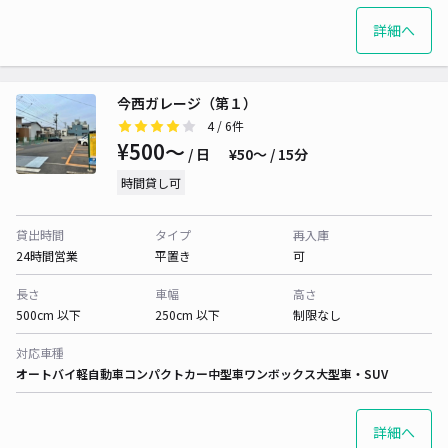
詳細へ
今西ガレージ（第１）
4
/ 6件
¥500〜
/ 日
¥50〜 / 15分
時間貸し可
貸出時間
タイプ
再入庫
24時間営業
平置き
可
長さ
車幅
高さ
500cm 以下
250cm 以下
制限なし
対応車種
オートバイ
軽自動車
コンパクトカー
中型車
ワンボックス
大型車・SUV
詳細へ