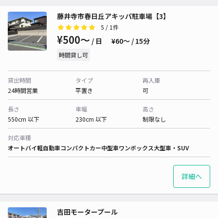
藤井寺市春日丘アキッパ駐車場【3】
5
/ 1件
¥500〜
/ 日
¥60〜 / 15分
時間貸し可
貸出時間
タイプ
再入庫
24時間営業
平置き
可
長さ
車幅
高さ
550cm 以下
230cm 以下
制限なし
対応車種
オートバイ
軽自動車
コンパクトカー
中型車
ワンボックス
大型車・SUV
詳細へ
吉田モータープール