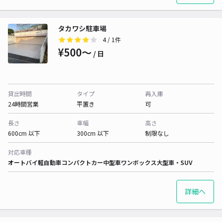
タカワシ駐車場
4
/ 1件
¥500〜
/ 日
貸出時間
タイプ
再入庫
24時間営業
平置き
可
長さ
車幅
高さ
600cm 以下
300cm 以下
制限なし
対応車種
オートバイ
軽自動車
コンパクトカー
中型車
ワンボックス
大型車・SUV
詳細へ