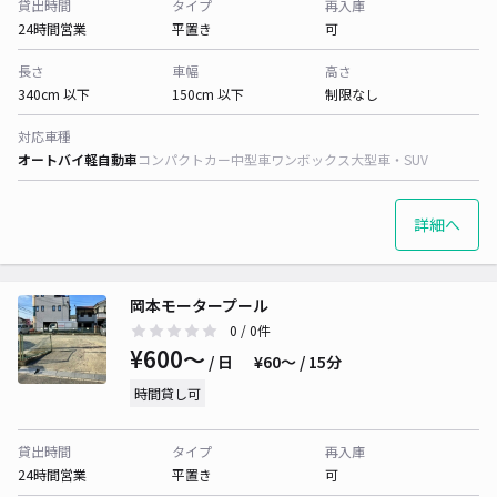
貸出時間
タイプ
再入庫
24時間営業
平置き
可
長さ
車幅
高さ
340cm 以下
150cm 以下
制限なし
対応車種
オートバイ
軽自動車
コンパクトカー
中型車
ワンボックス
大型車・SUV
詳細へ
岡本モータープール
0
/ 0件
¥600〜
/ 日
¥60〜 / 15分
時間貸し可
貸出時間
タイプ
再入庫
24時間営業
平置き
可