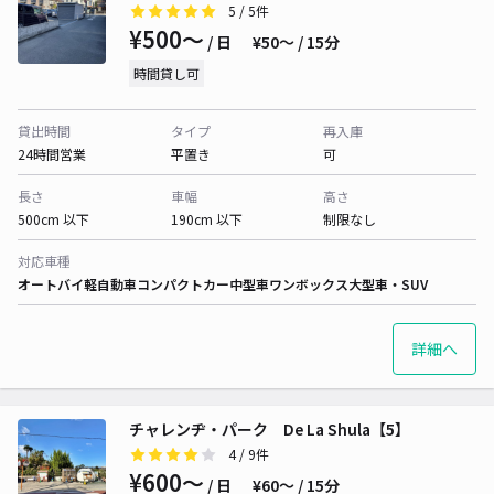
5
/ 5件
¥500〜
/ 日
¥50〜 / 15分
時間貸し可
貸出時間
タイプ
再入庫
24時間営業
平置き
可
長さ
車幅
高さ
500cm 以下
190cm 以下
制限なし
対応車種
オートバイ
軽自動車
コンパクトカー
中型車
ワンボックス
大型車・SUV
詳細へ
チャレンヂ・パーク De La Shula【5】
4
/ 9件
¥600〜
/ 日
¥60〜 / 15分