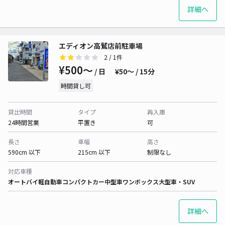
詳細へ
エディオン高鷲店前駐車場
2
/ 1件
¥500〜
/ 日
¥50〜 / 15分
時間貸し可
貸出時間
タイプ
再入庫
24時間営業
平置き
可
長さ
車幅
高さ
590cm 以下
215cm 以下
制限なし
対応車種
オートバイ
軽自動車
コンパクトカー
中型車
ワンボックス
大型車・SUV
詳細へ