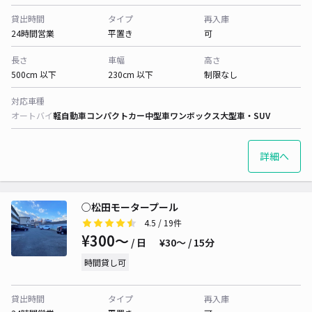
貸出時間
タイプ
再入庫
24時間営業
平置き
可
長さ
車幅
高さ
500cm 以下
230cm 以下
制限なし
対応車種
オートバイ
軽自動車
コンパクトカー
中型車
ワンボックス
大型車・SUV
詳細へ
○松田モータープール
4.5
/ 19件
¥300〜
/ 日
¥30〜 / 15分
時間貸し可
貸出時間
タイプ
再入庫