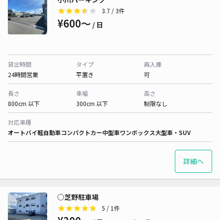
3.7
/ 3件
¥600〜
/ 日
貸出時間
タイプ
再入庫
24時間営業
平置き
可
長さ
車幅
高さ
800cm 以下
300cm 以下
制限なし
対応車種
オートバイ
軽自動車
コンパクトカー
中型車
ワンボックス
大型車・SUV
詳細へ
○芝野駐車場
5
/ 1件