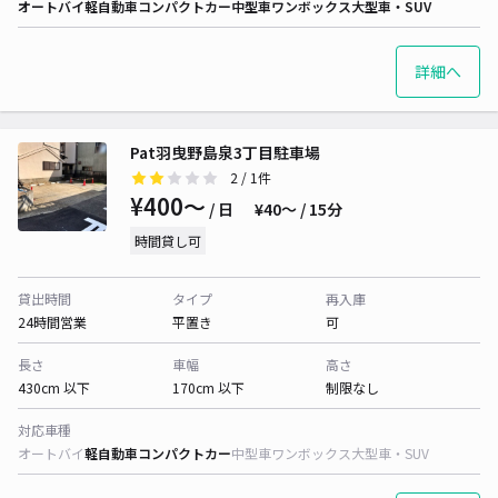
オートバイ
軽自動車
コンパクトカー
中型車
ワンボックス
大型車・SUV
詳細へ
Pat羽曳野島泉3丁目駐車場
2
/ 1件
¥400〜
/ 日
¥40〜 / 15分
時間貸し可
貸出時間
タイプ
再入庫
24時間営業
平置き
可
長さ
車幅
高さ
430cm 以下
170cm 以下
制限なし
対応車種
オートバイ
軽自動車
コンパクトカー
中型車
ワンボックス
大型車・SUV