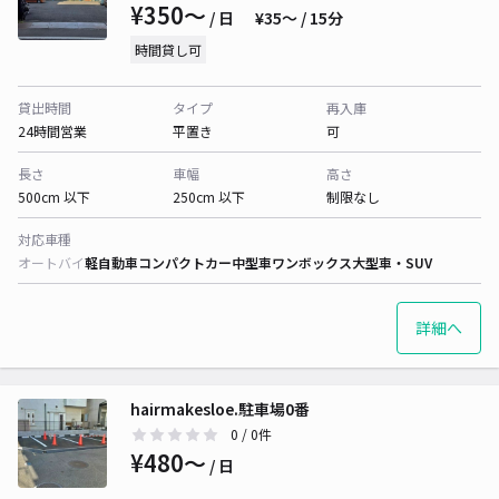
¥350〜
/ 日
¥35〜 / 15分
時間貸し可
貸出時間
タイプ
再入庫
24時間営業
平置き
可
長さ
車幅
高さ
500cm 以下
250cm 以下
制限なし
対応車種
オートバイ
軽自動車
コンパクトカー
中型車
ワンボックス
大型車・SUV
詳細へ
hairmakesloe.駐車場0番
0
/ 0件
¥480〜
/ 日