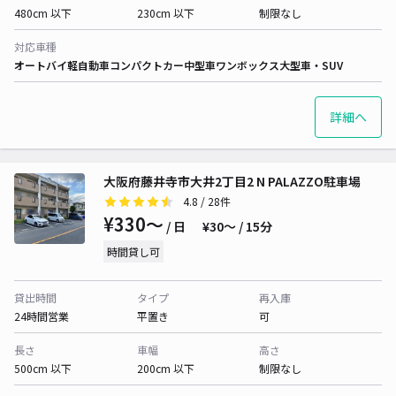
480cm 以下
230cm 以下
制限なし
対応車種
オートバイ
軽自動車
コンパクトカー
中型車
ワンボックス
大型車・SUV
詳細へ
大阪府藤井寺市大井2丁目2 N PALAZZO駐車場
4.8
/ 28件
¥330〜
/ 日
¥30〜 / 15分
時間貸し可
貸出時間
タイプ
再入庫
24時間営業
平置き
可
長さ
車幅
高さ
500cm 以下
200cm 以下
制限なし