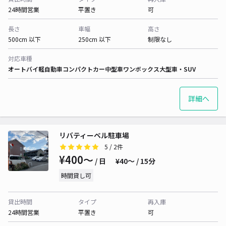
24時間営業
平置き
可
長さ
車幅
高さ
500cm 以下
250cm 以下
制限なし
対応車種
オートバイ
軽自動車
コンパクトカー
中型車
ワンボックス
大型車・SUV
詳細へ
リバティーベル駐車場
5
/ 2件
¥400〜
/ 日
¥40〜 / 15分
時間貸し可
貸出時間
タイプ
再入庫
24時間営業
平置き
可