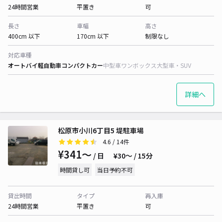
24時間営業
平置き
可
長さ
車幅
高さ
400cm 以下
170cm 以下
制限なし
対応車種
オートバイ
軽自動車
コンパクトカー
中型車
ワンボックス
大型車・SUV
詳細へ
松原市小川6丁目5 堤駐車場
4.6
/ 14件
¥341〜
/ 日
¥30〜 / 15分
時間貸し可
当日予約不可
貸出時間
タイプ
再入庫
24時間営業
平置き
可