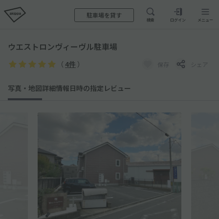
駐車場を貸す
検索
ログイン
メニュー
ウエストロンヴィーヴル駐車場
（
4件
）
保存
シェア
写真・地図
詳細情報
日時の指定
レビュー