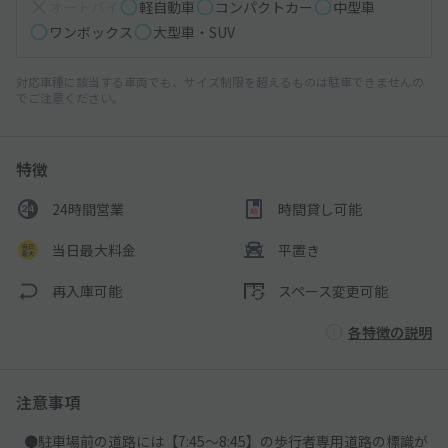
オートバイ
軽自動車
コンパクトカー
中型車
ワンボックス
大型車・SUV
対応車種に該当する車両でも、サイズ制限を超えるものは駐車できませんの
でご注意ください。
特徴
24時間営業
時間貸し可能
当日最大料金
平置き
再入庫可能
スペース変更可能
各特徴の説明
注意事項
●駐車場前の道路には【7:45～8:45】の歩行者専用道路の標識が