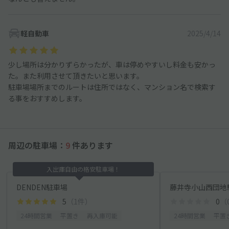
軽自動車
2025/4/14
少し場所は分かりずらかったが、車は停めやすいし料金も安かっ
た。また利用させて頂きたいと思います。
駐車場場所までのルートは住所ではなく、マンション名で検索す
る事をおすすめします。
周辺の駐車場：
9
件あります
入出庫自由の格安駐車場！
DENDEN駐車場
藤井寺小山西団地駐
5
（1件）
0
（
24時間営業
平置き
再入庫可能
24時間営業
平置