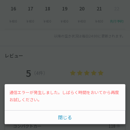
16
17
18
19
20
21
22
¥400
¥400
¥400
¥400
¥400
¥400
先行予約
以降の空き状況は毎日24:00に更新されます。
レビュー
5
（4件）
満足度
5
立地
4.5
通信エラーが発生しました。しばらく時間をおいてから再度
停めやすさ
4.8
駐車料金
5
お試しください。
車種ごとの利用実績
軽自動車
385
件
閉じる
コンパクトカー
118
件