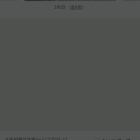
1
枚目 （
全
6
枚
）
大阪府藤井寺市小山1丁目15-17