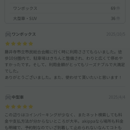
ワンボックス
69
件
大型車・SUV
36
件
ワンボックス
2025/10/5
藤井寺市立市民総合会館に行く時に利用ささてもらいました。徒
歩10分圏内で、駐車場はきちんと整備され、わりと広くて停めや
すかったです。そして、利用金額がとってもリーズナブルで大満足
でした。
ありがとうございました。また、使わせて貰いたいと思います！
中型車
2025/4/4
この辺りはコインパーキングが少なく、またネット検索しても料
金や支払方法が分からないところが大半。akippaなら場所も料金
も明確で、予約制なのでいざ到着して止められないなんてコトも