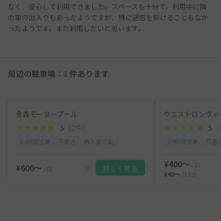
なく、安心して利用できました。スペースも十分で、利用中に隣
の車の出入りもあったようですが、特に迷惑を掛けることもなか
ったようです。また利用したいと思います。
周辺の駐車場：
8
件あります
金森モータープール
ウエストロンヴィ
5
（2件）
5
（
24時間営業
平置き
再入庫可能
24時間営業
平置
¥400〜
/日
¥600〜
詳しく見る
/日
¥40〜
/15分