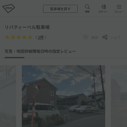
駐車場を貸す
検索
ログイン
メニュー
リバティーベル駐車場
（
2件
）
保存
シェア
写真・地図
詳細情報
日時の指定
レビュー