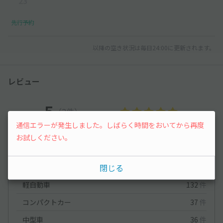
23
先行予約
以降の空き状況は毎日24:00に更新されます。
レビュー
5
（2件）
通信エラーが発生しました。しばらく時間をおいてから再度
満足度
5
立地
4.5
お試しください。
停めやすさ
5
駐車料金
5
車種ごとの利用実績
閉じる
軽自動車
132
件
コンパクトカー
37
件
中型車
36
件