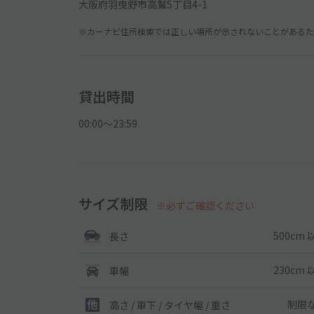
大阪府羽曳野市高鷲5丁目4-1
※カーナビ住所検索では正しい場所が示されないことがあるため
貸出時間
00:00〜23:59
サイズ制限
※必ずご確認ください
500cm 
長さ
230cm 
車幅
制限
高さ / 車下 / タイヤ幅 /
重さ