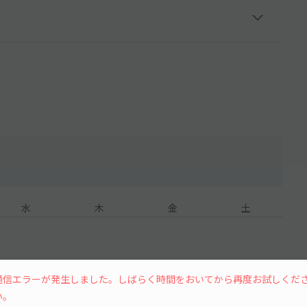
水
木
金
土
通信エラーが発生しました。しばらく時間をおいてから再度お試しくだ
6
7
8
い。