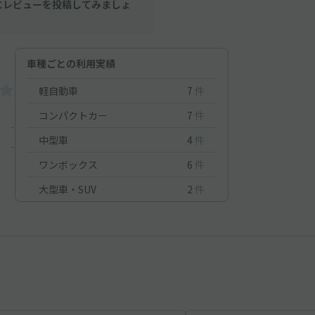
にレビューを投稿してみましょ
車種ごとの利用実績
軽自動車
7
件
コンパクトカー
7
件
-
中型車
4
件
-
ワンボックス
6
件
大型車・SUV
2
件