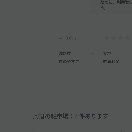
ために、利用後
う。
-
（0件）
満足度
-
立地
停めやすさ
-
駐車料金
周辺の駐車場：
7
件あります