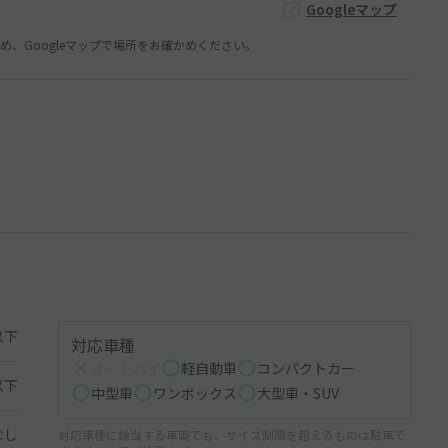
Googleマップ
、Googleマップで場所をお確かめください。
以下
対応車種
オートバイ
軽自動車
コンパクトカー
以下
中型車
ワンボックス
大型車・SUV
なし
対応車種に該当する車両でも、サイズ制限を超えるものは駐車で