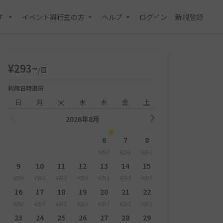
す
イベント興行主の方
ヘルプ
ログイン
新規登録
¥293~
/日
利用日時選択
日
月
火
水
木
金
土
2026年8月
6
7
8
¥293
¥293
¥293
9
10
11
12
13
14
15
¥293
¥293
¥293
¥293
¥293
¥293
¥293
16
17
18
19
20
21
22
¥293
¥293
¥293
¥293
¥293
¥293
¥293
23
24
25
26
27
28
29