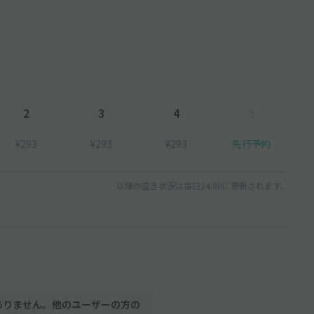
2
3
4
5
¥293
¥293
¥293
先行予約
以降の空き状況は毎日24:00に更新されます。
ありません。他のユーザーの方の