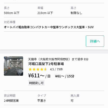
長さ
車幅
高さ
500cm 以下
210cm 以下
制限なし
対応車種
オートバイ
軽自動車
コンパクトカー
中型車
ワンボックス
大型車・SUV
詳細へ
天龍寺（大阪府大阪市阿倍野区）まで徒歩 8分
河堀口高架下2号駐車場
4.5
/ 79件
¥611〜
/ 日
¥61〜 / 15分
時間貸し可
貸出時間
タイプ
再入庫
24時間営業
平置き
可