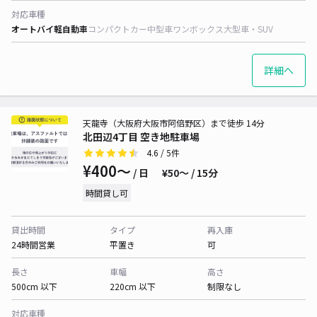
対応車種
オートバイ
軽自動車
コンパクトカー
中型車
ワンボックス
大型車・SUV
詳細へ
天龍寺（大阪府大阪市阿倍野区）まで徒歩 14分
北田辺4丁目 空き地駐車場
4.6
/ 5件
¥400〜
/ 日
¥50〜 / 15分
時間貸し可
貸出時間
タイプ
再入庫
24時間営業
平置き
可
長さ
車幅
高さ
500cm 以下
220cm 以下
制限なし
対応車種