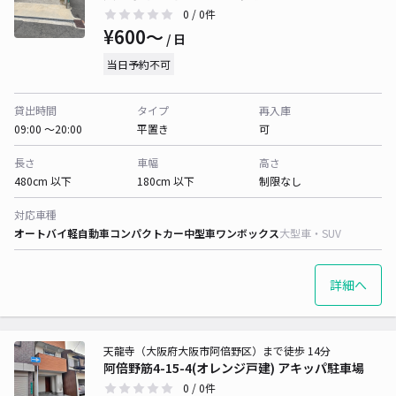
0
/ 0件
¥600〜
/ 日
当日予約不可
貸出時間
タイプ
再入庫
09:00 〜20:00
平置き
可
長さ
車幅
高さ
480cm 以下
180cm 以下
制限なし
対応車種
オートバイ
軽自動車
コンパクトカー
中型車
ワンボックス
大型車・SUV
詳細へ
天龍寺（大阪府大阪市阿倍野区）まで徒歩 14分
阿倍野筋4-15-4(オレンジ戸建) アキッパ駐車場
0
/ 0件