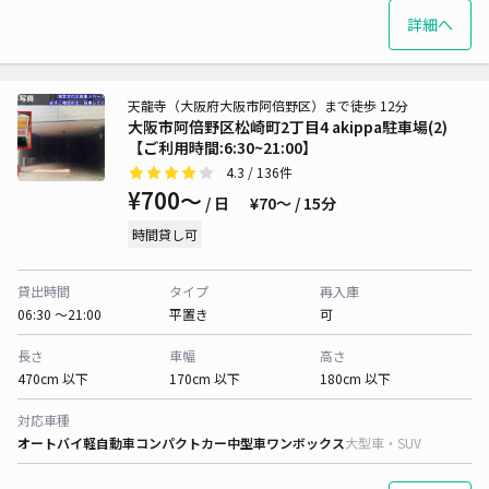
詳細へ
天龍寺（大阪府大阪市阿倍野区）まで徒歩 12分
大阪市阿倍野区松崎町2丁目4 akippa駐車場(2)
【ご利用時間:6:30~21:00】
4.3
/ 136件
¥700〜
/ 日
¥70〜 / 15分
時間貸し可
貸出時間
タイプ
再入庫
06:30 〜21:00
平置き
可
長さ
車幅
高さ
470cm 以下
170cm 以下
180cm 以下
対応車種
オートバイ
軽自動車
コンパクトカー
中型車
ワンボックス
大型車・SUV