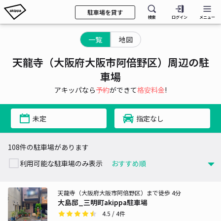
駐車場を貸す
検索
ログイン
メニュー
一覧
地図
天龍寺（大阪府大阪市阿倍野区）周辺の駐
車場
アキッパなら
予約
ができて
格安料金
!
未定
指定なし
108件の駐車場があります
利用可能な駐車場のみ表示
天龍寺（大阪府大阪市阿倍野区）まで徒歩 4分
大島邸_三明町akippa駐車場
4.5
/ 4件