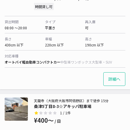
時間貸し可
貸出時間
タイプ
再入庫
08:00 〜20:00
平置き
可
長さ
車幅
高さ
430cm 以下
220cm 以下
190cm 以下
対応車種
オートバイ
軽自動車
コンパクトカー
中型車
ワンボックス
大型車・SUV
詳細へ
天龍寺（大阪府大阪市阿倍野区）まで徒歩 15分
桑津5丁目8-3☆アキッパ駐車場
1
/ 1件
¥400〜
/ 日