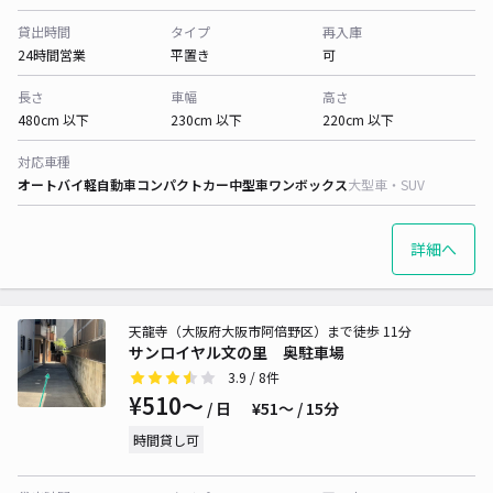
貸出時間
タイプ
再入庫
24時間営業
平置き
可
長さ
車幅
高さ
480cm 以下
230cm 以下
220cm 以下
対応車種
オートバイ
軽自動車
コンパクトカー
中型車
ワンボックス
大型車・SUV
詳細へ
天龍寺（大阪府大阪市阿倍野区）まで徒歩 11分
サンロイヤル文の里 奥駐車場
3.9
/ 8件
¥510〜
/ 日
¥51〜 / 15分
時間貸し可