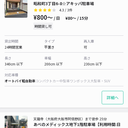
昭和町3丁目6-8☆アキッパ駐車場
4.3
/ 3件
¥800〜
/ 日
¥80〜 / 15分
時間貸し可
貸出時間
タイプ
再入庫
24時間営業
平置き
可
長さ
車幅
高さ
340cm 以下
200cm 以下
230cm 以下
対応車種
オートバイ
軽自動車
コンパクトカー
中型車
ワンボックス
大型車・SUV
詳細へ
天龍寺（大阪府大阪市阿倍野区）まで徒歩 25分
あべのメディックス地下1階駐車場【利用時間:日