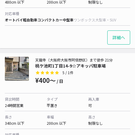
480cm 以下
200cm 以下
制限なし
対応車種
オートバイ
軽自動車
コンパクトカー
中型車
ワンボックス
大型車・SUV
詳細へ
天龍寺（大阪府大阪市阿倍野区）まで徒歩 21分
桃ケ池町1丁目14-9☆アキッパ駐車場
5
/ 1件
¥400〜
/ 日
貸出時間
タイプ
再入庫
24時間営業
平置き
可
長さ
車幅
高さ
340cm 以下
200cm 以下
制限なし
対応車種