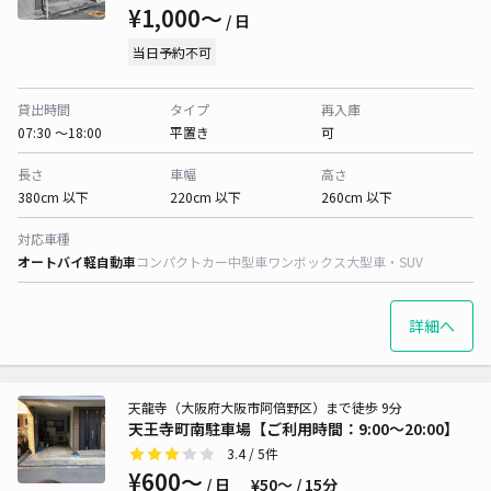
¥1,000〜
/ 日
当日予約不可
貸出時間
タイプ
再入庫
07:30 〜18:00
平置き
可
長さ
車幅
高さ
380cm 以下
220cm 以下
260cm 以下
対応車種
オートバイ
軽自動車
コンパクトカー
中型車
ワンボックス
大型車・SUV
詳細へ
天龍寺（大阪府大阪市阿倍野区）まで徒歩 9分
天王寺町南駐車場【ご利用時間：9:00～20:00】
3.4
/ 5件
¥600〜
/ 日
¥50〜 / 15分