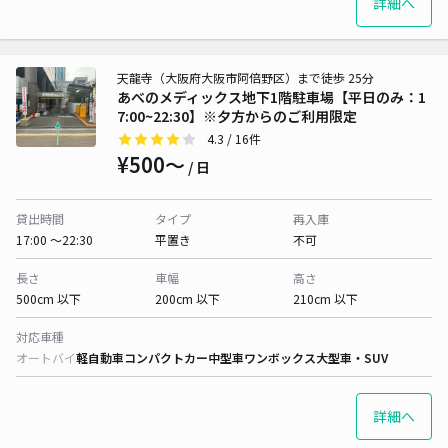
詳細へ
天龍寺（大阪府大阪市阿倍野区）まで徒歩 25分
あべのメディックス地下1階駐車場【平日のみ：1
7:00~22:30】※夕方からのご利用限定
4.3
/ 16件
¥500〜
/ 日
貸出時間
タイプ
再入庫
17:00 〜22:30
平置き
不可
長さ
車幅
高さ
500cm 以下
200cm 以下
210cm 以下
対応車種
オートバイ
軽自動車
コンパクトカー
中型車
ワンボックス
大型車・SUV
詳細へ