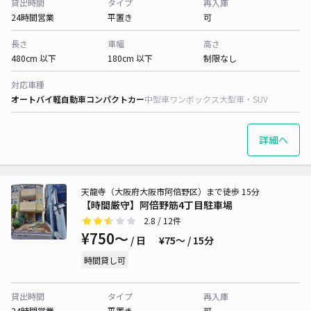
貸出時間
タイプ
再入庫
24時間営業
平置き
可
長さ
車幅
高さ
480cm 以下
180cm 以下
制限なし
対応車種
オートバイ
軽自動車
コンパクトカー
中型車
ワンボックス
大型車・SUV
詳細へ
天龍寺（大阪府大阪市阿倍野区）まで徒歩 15分
【時間厳守】阿倍野筋4丁目駐車場
2.8
/ 12件
¥750〜
/ 日
¥75〜 / 15分
時間貸し可
貸出時間
タイプ
再入庫
24時間営業
平置き
可