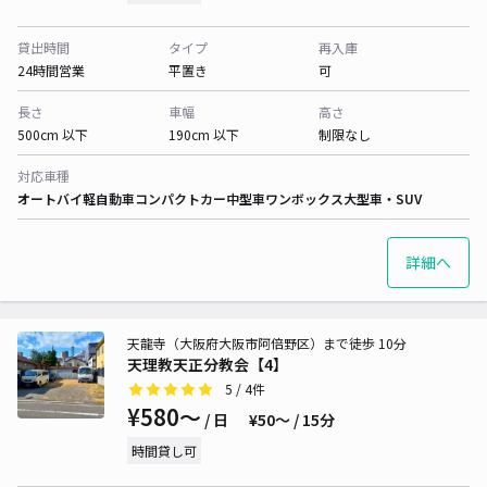
貸出時間
タイプ
再入庫
24時間営業
平置き
可
長さ
車幅
高さ
500cm 以下
190cm 以下
制限なし
対応車種
オートバイ
軽自動車
コンパクトカー
中型車
ワンボックス
大型車・SUV
詳細へ
天龍寺（大阪府大阪市阿倍野区）まで徒歩 10分
天理教天正分教会【4】
5
/ 4件
¥580〜
/ 日
¥50〜 / 15分
時間貸し可