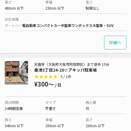
長さ
車幅
高さ
480cm 以下
230cm 以下
制限なし
対応車種
オートバイ
軽自動車
コンパクトカー
中型車
ワンボックス
大型車・SUV
詳細へ
天龍寺（大阪府大阪市阿倍野区）まで徒歩 15分
桑津3丁目24-20☆アキッパ駐車場
5
/ 1件
¥300〜
/ 日
貸出時間
タイプ
再入庫
24時間営業
平置き
可
長さ
車幅
高さ
340cm 以下
200cm 以下
200cm 以下