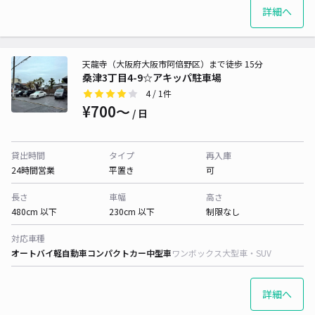
詳細へ
天龍寺（大阪府大阪市阿倍野区）まで徒歩 15分
桑津3丁目4-9☆アキッパ駐車場
4
/ 1件
¥700〜
/ 日
貸出時間
タイプ
再入庫
24時間営業
平置き
可
長さ
車幅
高さ
480cm 以下
230cm 以下
制限なし
対応車種
オートバイ
軽自動車
コンパクトカー
中型車
ワンボックス
大型車・SUV
詳細へ