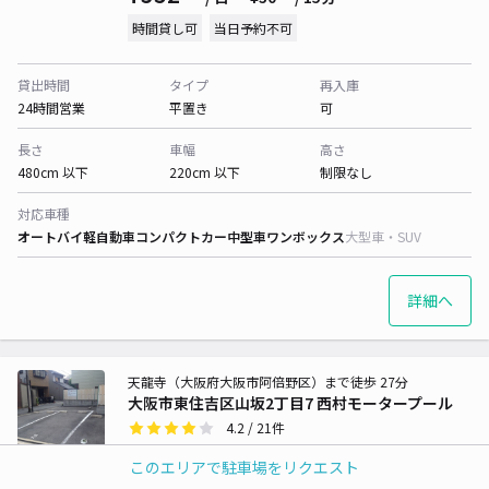
時間貸し可
当日予約不可
貸出時間
タイプ
再入庫
24時間営業
平置き
可
長さ
車幅
高さ
480cm 以下
220cm 以下
制限なし
対応車種
オートバイ
軽自動車
コンパクトカー
中型車
ワンボックス
大型車・SUV
詳細へ
天龍寺（大阪府大阪市阿倍野区）まで徒歩 27分
大阪市東住吉区山坂2丁目7 西村モータープール
4.2
/ 21件
¥418〜
/ 日
¥30〜 / 15分
このエリアで駐車場をリクエスト