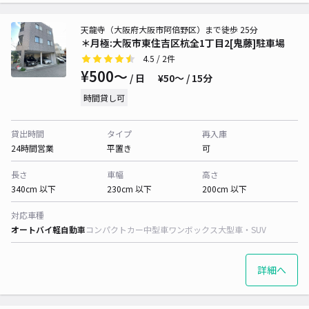
天龍寺（大阪府大阪市阿倍野区）まで徒歩 25分
＊月極:大阪市東住吉区杭全1丁目2[鬼藤]駐車場
4.5
/ 2件
¥500〜
/ 日
¥50〜 / 15分
時間貸し可
貸出時間
タイプ
再入庫
24時間営業
平置き
可
長さ
車幅
高さ
340cm 以下
230cm 以下
200cm 以下
対応車種
オートバイ
軽自動車
コンパクトカー
中型車
ワンボックス
大型車・SUV
詳細へ