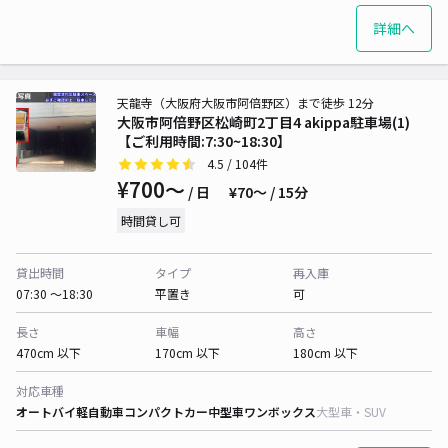
詳細へ
天龍寺（大阪府大阪市阿倍野区）まで徒歩 12分
大阪市阿倍野区松崎町2丁目4 akippa駐車場(1)
【ご利用時間:7:30~18:30】
4.5
/ 104件
¥700〜
/ 日
¥70〜 / 15分
時間貸し可
貸出時間
タイプ
再入庫
07:30 〜18:30
平置き
可
長さ
車幅
高さ
470cm 以下
170cm 以下
180cm 以下
対応車種
オートバイ
軽自動車
コンパクトカー
中型車
ワンボックス
大型車・SUV