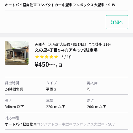
オートバイ
軽自動車
コンパクトカー
中型車
ワンボックス
大型車・SUV
詳細へ
天龍寺（大阪府大阪市阿倍野区）まで徒歩 11分
文の里4丁目9-4☆アキッパ駐車場
5
/ 1件
¥450〜
/ 日
貸出時間
タイプ
再入庫
24時間営業
平置き
可
長さ
車幅
高さ
340cm 以下
220cm 以下
200cm 以下
対応車種
オートバイ
軽自動車
コンパクトカー
中型車
ワンボックス
大型車・SUV