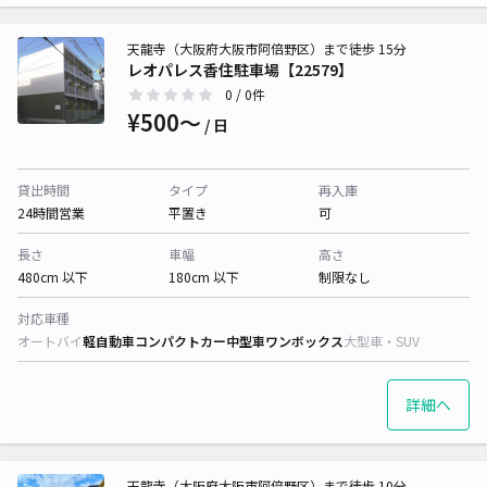
天龍寺（大阪府大阪市阿倍野区）まで徒歩 15分
レオパレス香住駐車場【22579】
0
/ 0件
¥500〜
/ 日
貸出時間
タイプ
再入庫
24時間営業
平置き
可
長さ
車幅
高さ
480cm 以下
180cm 以下
制限なし
対応車種
オートバイ
軽自動車
コンパクトカー
中型車
ワンボックス
大型車・SUV
詳細へ
天龍寺（大阪府大阪市阿倍野区）まで徒歩 10分