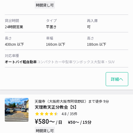
時間貸し可
貸出時間
タイプ
再入庫
24時間営業
平置き
可
長さ
車幅
高さ
430cm 以下
160cm 以下
180cm 以下
対応車種
オートバイ
軽自動車
コンパクトカー
中型車
ワンボックス
大型車・SUV
詳細へ
天龍寺（大阪府大阪市阿倍野区）まで徒歩 9分
天理教天正分教会【5】
4.8
/ 35件
¥580〜
/ 日
¥50〜 / 15分
時間貸し可