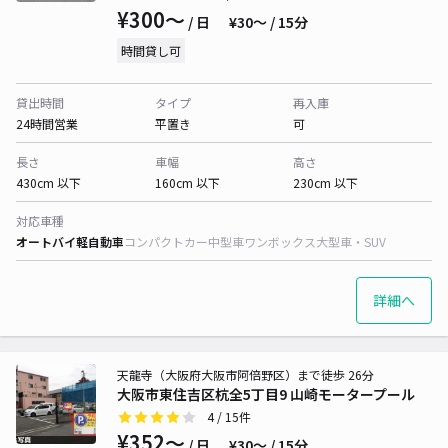
¥300〜
/ 日
¥30〜 / 15分
時間貸し可
貸出時間
タイプ
再入庫
24時間営業
平置き
可
長さ
車幅
高さ
430cm 以下
160cm 以下
230cm 以下
対応車種
オートバイ
軽自動車
コンパクトカー
中型車
ワンボックス
大型車・SUV
詳細へ
天龍寺（大阪府大阪市阿倍野区）まで徒歩 26分
大阪市東住吉区杭全5丁目9 山崎モータープール
4
/ 15件
¥352〜
/ 日
¥30〜 / 15分