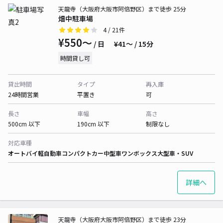
天龍寺（大阪府大阪市阿倍野区）まで徒歩 25分
畑中駐車場
4
/ 21件
¥550〜
/ 日
¥41〜 / 15分
時間貸し可
貸出時間
タイプ
再入庫
24時間営業
平置き
可
長さ
車幅
高さ
500cm 以下
190cm 以下
制限なし
対応車種
オートバイ
軽自動車
コンパクトカー
中型車
ワンボックス
大型車・SUV
詳細へ
天龍寺（大阪府大阪市阿倍野区）まで徒歩 23分