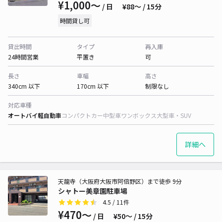
¥1,000〜
/ 日
¥88〜 / 15分
時間貸し可
貸出時間
タイプ
再入庫
24時間営業
平置き
可
長さ
車幅
高さ
340cm 以下
170cm 以下
制限なし
対応車種
オートバイ
軽自動車
コンパクトカー
中型車
ワンボックス
大型車・SUV
詳細へ
天龍寺（大阪府大阪市阿倍野区）まで徒歩 9分
シャトー美章園駐車場
4.5
/ 11件
¥470〜
/ 日
¥50〜 / 15分