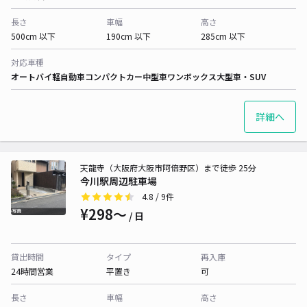
長さ
車幅
高さ
500cm 以下
190cm 以下
285cm 以下
対応車種
オートバイ
軽自動車
コンパクトカー
中型車
ワンボックス
大型車・SUV
詳細へ
天龍寺（大阪府大阪市阿倍野区）まで徒歩 25分
今川駅周辺駐車場
4.8
/ 9件
¥298〜
/ 日
貸出時間
タイプ
再入庫
24時間営業
平置き
可
長さ
車幅
高さ