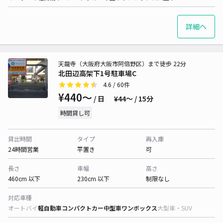
詳細へ
天龍寺（大阪府大阪市阿倍野区）まで徒歩 22分
北田辺高架下1号駐車場C
4.6
/ 60件
¥440〜
/ 日
¥44〜 / 15分
時間貸し可
貸出時間
タイプ
再入庫
24時間営業
平置き
可
長さ
車幅
高さ
460cm 以下
230cm 以下
制限なし
対応車種
オートバイ
軽自動車
コンパクトカー
中型車
ワンボックス
大型車・SUV