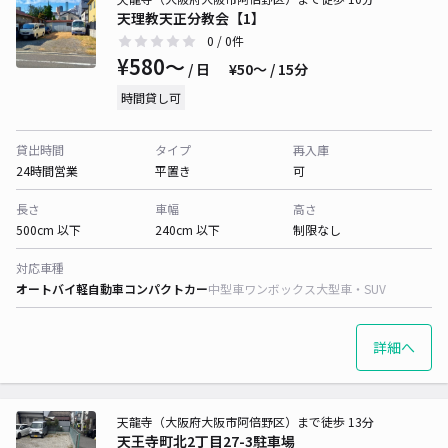
天理教天正分教会【1】
0
/ 0件
¥580〜
/ 日
¥50〜 / 15分
時間貸し可
貸出時間
タイプ
再入庫
24時間営業
平置き
可
長さ
車幅
高さ
500cm 以下
240cm 以下
制限なし
対応車種
オートバイ
軽自動車
コンパクトカー
中型車
ワンボックス
大型車・SUV
詳細へ
天龍寺（大阪府大阪市阿倍野区）まで徒歩 13分
天王寺町北2丁目27-3駐車場