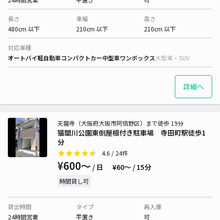
長さ
車幅
高さ
480cm 以下
210cm 以下
210cm 以下
対応車種
オートバイ
軽自動車
コンパクトカー
中型車
ワンボックス
大型車・SUV
詳細へ
天龍寺（大阪府大阪市阿倍野区）まで徒歩 19分
猫間川公園東側屋根付き駐車場 寺田町駅徒歩1
分
4.6
/ 24件
¥600〜
/ 日
¥60〜 / 15分
時間貸し可
貸出時間
タイプ
再入庫
24時間営業
平置き
可