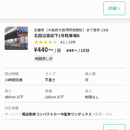
詳細へ
天龍寺（大阪府大阪市阿倍野区）まで徒歩 23分
北田辺高架下1号駐車場B
4.1
/ 15件
¥440〜
/ 日
¥44〜 / 15分
時間貸し可
貸出時間
タイプ
再入庫
24時間営業
平置き
可
長さ
車幅
高さ
480cm 以下
180cm 以下
制限なし
対応車種
オートバイ
軽自動車
コンパクトカー
中型車
ワンボックス
大型車・SUV