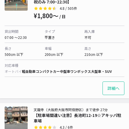
祝のみ 7:00~22:30】
4.8
/ 505件
¥1,800〜
/ 日
貸出時間
タイプ
再入庫
07:00 〜22:30
平置き
不可
長さ
車幅
高さ
500cm 以下
200cm 以下
210cm 以下
対応車種
オートバイ
軽自動車
コンパクトカー
中型車
ワンボックス
大型車・SUV
詳細へ
天龍寺（大阪府大阪市阿倍野区）まで徒歩 27分
【駐車場間違い注意】長池町12-19☆アキッパ駐
車場
4.3
/ 6件