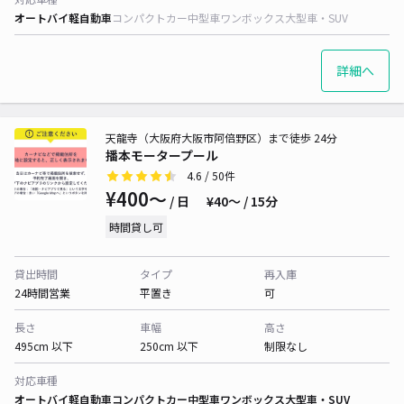
オートバイ
軽自動車
コンパクトカー
中型車
ワンボックス
大型車・SUV
詳細へ
天龍寺（大阪府大阪市阿倍野区）まで徒歩 24分
播本モータープール
4.6
/ 50件
¥400〜
/ 日
¥40〜 / 15分
時間貸し可
貸出時間
タイプ
再入庫
24時間営業
平置き
可
長さ
車幅
高さ
495cm 以下
250cm 以下
制限なし
対応車種
オートバイ
軽自動車
コンパクトカー
中型車
ワンボックス
大型車・SUV