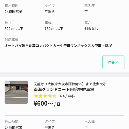
貸出時間
タイプ
再入庫
24時間営業
平置き
可
長さ
車幅
高さ
500cm 以下
190cm 以下
制限なし
対応車種
オートバイ
軽自動車
コンパクトカー
中型車
ワンボックス
大型車・SUV
詳細へ
天龍寺（大阪府大阪市阿倍野区）まで徒歩 9分
南海グランドコート阿倍野駐車場
4.4
/ 44件
¥600〜
/ 日
貸出時間
タイプ
再入庫
24時間営業
平置き
可