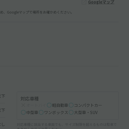
Googleマップ
、Googleマップで場所をお確かめください。
以下
対応車種
オートバイ
軽自動車
コンパクトカー
以下
中型車
ワンボックス
大型車・SUV
なし
対応車種に該当する車両でも、サイズ制限を超えるものは駐車で
きませんのでご注意ください。