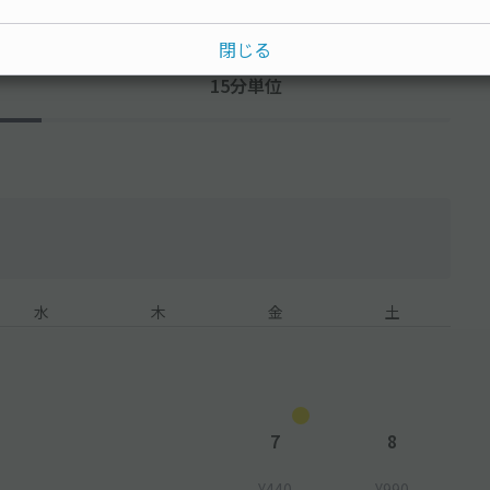
閉じる
15分単位
水
木
金
土
7
8
¥440
¥990