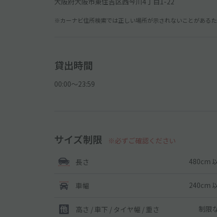
大阪府大阪市東住吉区西今川4丁目1-22
※カーナビ住所検索では正しい場所が示されないことがあるため
貸出時間
00:00〜23:59
サイズ制限
※必ずご確認ください
480cm 
長さ
240cm 
車幅
制限
高さ / 車下 / タイヤ幅 /
重さ