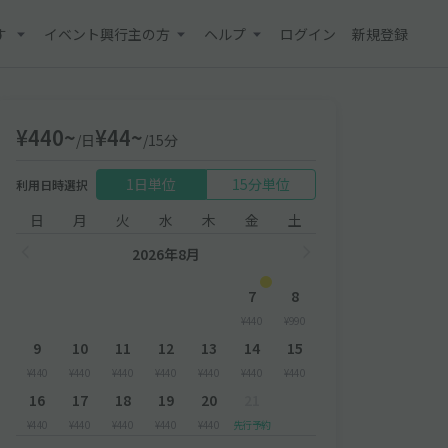
す
イベント興行主の方
ヘルプ
ログイン
新規登録
¥440~
¥44~
/日
/15分
1日単位
15分単位
利用日時選択
日
月
火
水
木
金
土
2026年8月
7
8
¥440
¥990
9
10
11
12
13
14
15
¥440
¥440
¥440
¥440
¥440
¥440
¥440
16
17
18
19
20
21
¥440
¥440
¥440
¥440
¥440
先行予約