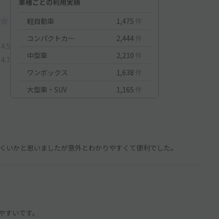
車種ごとの利用実績
軽自動車
1,475
件
コンパクトカー
2,444
件
4.5
中型車
2,210
件
4.7
ワンボックス
1,638
件
大型車・SUV
1,165
件
くいかと思いましたが意外とわかりやすくて便利でした。
やすいです。