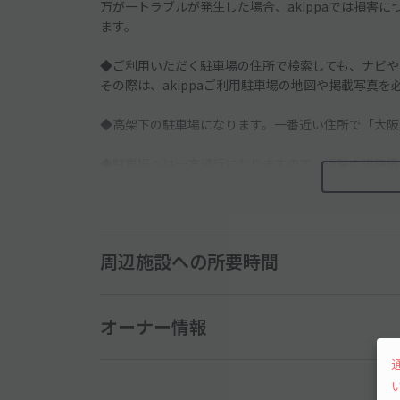
万が一トラブルが発生した場合、akippaでは損害
ます。
◆ご利用いただく駐車場の住所で検索しても、ナビや
その際は、akippaご利用駐車場の地図や掲載写真
◆高架下の駐車場になります。一番近い住所で「大阪府
◆駐車場へは一方通行になりますので、近隣の道路情
◆道路沿いに面した駐車場ですので、入出庫の際は通
◆駐車場区画図をご確認のうえ、駐車スペースにお間
周辺施設への所要時間
◆他の空スペースは別契約者様のスペースとなります
─────────────
オーナー情報
◇住宅街にあるので、周辺の住民・対向車・騒音など