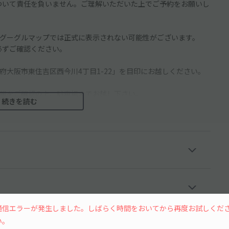
について責任を負いません。ご理解いただいた上でご予約をお願いし
グーグルマップでは正式に表示されない可能性がございます。
を必ずご確認ください。
大阪市東住吉区西今川4丁目1-22」を目印にお越しください。
報をご確認の上、駐車場までお越し下さい。
続きを読む
行人等に十分お気をつけてください。
違いのないようご注意ください。
ので、必ず予約したスペースに駐車してください。
にはご注意ください。
通信エラーが発生しました。しばらく時間をおいてから再度お試しくだ
い。