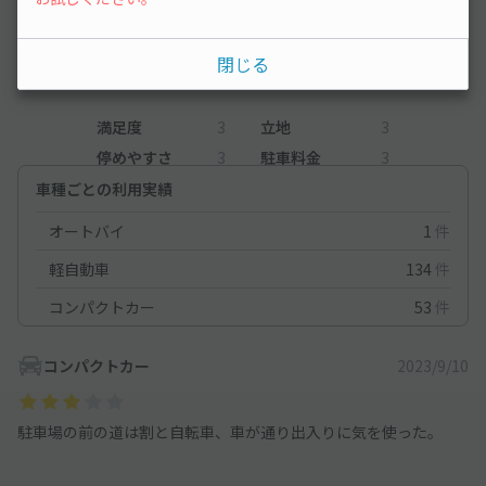
レビュー
3
閉じる
（1件）
満足度
3
立地
3
停めやすさ
3
駐車料金
3
車種ごとの利用実績
オートバイ
1
件
軽自動車
134
件
コンパクトカー
53
件
コンパクトカー
2023/9/10
駐車場の前の道は割と自転車、車が通り出入りに気を使った。