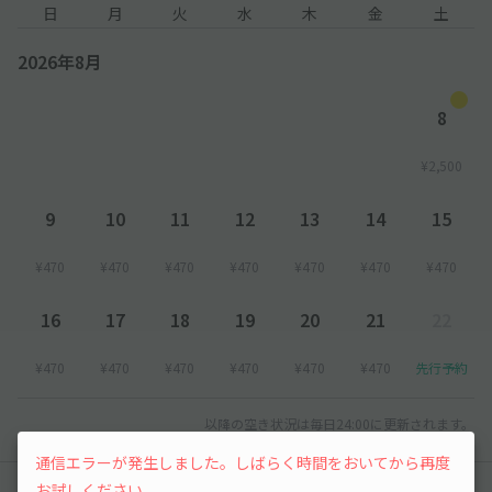
日
月
火
水
木
金
土
2026年8月
8
¥2,500
9
10
11
12
13
14
15
¥470
¥470
¥470
¥470
¥470
¥470
¥470
16
17
18
19
20
21
22
¥470
¥470
¥470
¥470
¥470
¥470
先行予約
以降の空き状況は毎日24:00に更新されます。
通信エラーが発生しました。しばらく時間をおいてから再度
お試しください。