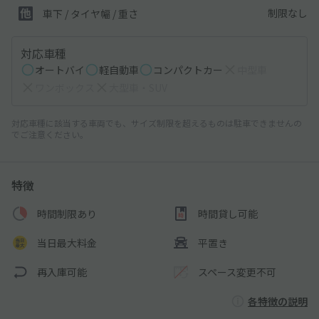
制限なし
車下 / タイヤ幅 / 重さ
対応車種
オートバイ
軽自動車
コンパクトカー
中型車
ワンボックス
大型車・SUV
対応車種に該当する車両でも、サイズ制限を超えるものは駐車できませんの
でご注意ください。
特徴
時間制限あり
時間貸し可能
当日最大料金
平置き
再入庫可能
スペース変更不可
各特徴の説明