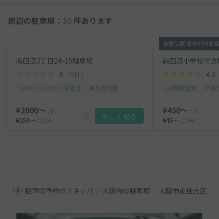
周辺の駐車場：
10
件あります
長居公園徒歩9分!お
南田辺3丁目24-15駐車場
南田辺小学校付近
0
（0件）
4.3
10:00〜23:00
平置き
再入庫可能
24時間営業
平置
¥2000〜
¥450〜
/日
/日
詳しく見る
¥250〜
/15分
¥45〜
/15分
駐車場予約のアキッパ
大阪府の駐車場
大阪市東住吉区の