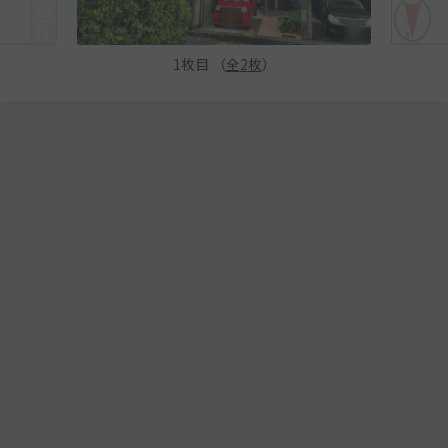
1
枚目 （
全
2
枚
）