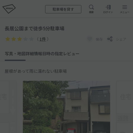
駐車場を貸す
検索
ログイン
メニュー
長居公園まで徒歩5分駐車場
（
1件
）
保存
シェア
写真・地図
詳細情報
日時の指定
レビュー
屋根があって雨に濡れない駐車場