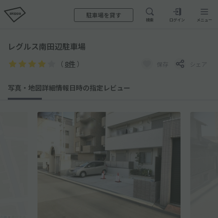
駐車場を貸す
検索
ログイン
メニュー
レグルス南田辺駐車場
（
8件
）
保存
シェア
写真・地図
詳細情報
日時の指定
レビュー