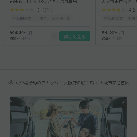
南田辺1丁目5-23☆アキッパ駐車場
3
（3件）
4.2
24時間営業
平置き
再入庫可能
24時間営業
平置
¥500〜
¥418〜
/日
/日
詳しく見る
¥50〜
/15分
¥30〜
/15分
駐車場予約のアキッパ
大阪府の駐車場
大阪市東住吉区の