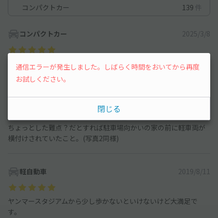
コンパクトカー
139
件
コンパクトカー
2025/3/8
ヨドコウ桜スタジアムへサッカー観戦で利用、駐車場から徒歩15
通信エラーが発生しました。しばらく時間をおいてから再度
分程度、ほぼほぼ一本道でした。
お試しください。
行きは5号線から南田辺西交差点。
帰りは26号線へ出るため商店街を横切るするルートを選択しまし
たが、対向車とすれ違いが出来ないほど道幅が狭かったです。
閉じる
駐車場から西方向へ行き、東田辺1交差点へ出るルートがベスト。
ちょっとした難点？だとすれば駐車場向かいの家の前に軽車両が
横付けされていたこと。(写真2同様)
軽自動車
2019/8/11
ヤンマースタジアムから少し歩かないといけないけど大満足で
す。