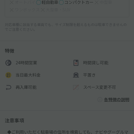
オートバイ
軽自動車
コンパクトカー
中型車
ワンボックス
大型車・SUV
対応車種に該当する車両でも、サイズ制限を超えるものは駐車できませんの
でご注意ください。
特徴
24時間営業
時間貸し可能
当日最大料金
平置き
再入庫可能
スペース変更不可
各特徴の説明
注意事項
◆ご利用いただく駐車場の住所を検索しても、ナビやグーグルマ