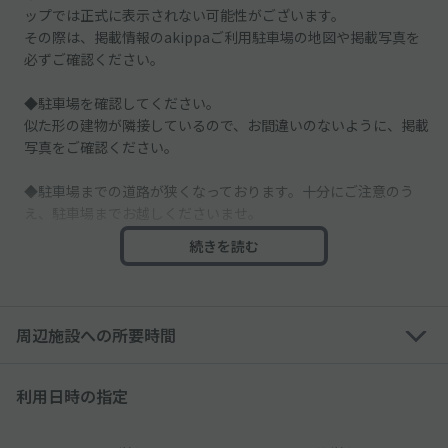
ップでは正式に表示されない可能性がございます。
その際は、掲載情報のakippaご利用駐車場の地図や掲載写真を
必ずご確認ください。
◆駐車場を確認してください。
似た形の建物が隣接しているので、お間違いのないように、掲載
写真をご確認ください。
◆駐車場までの道路が狭くなっております。十分にご注意のう
え、駐車場までお越しくださいませ。
続きを読む
◆道路沿いに面した駐車場ですので、入出庫の際は通行人等に十
分お気をつけてください。
◆他の空スペースは別契約者様のスペースとなりますので、必ず
周辺施設への所要時間
予約したスペースに駐車してください。
─────────────
利用日時の指定
◇住宅街にあるので、周辺の住民・対向車・騒音などにはご注意