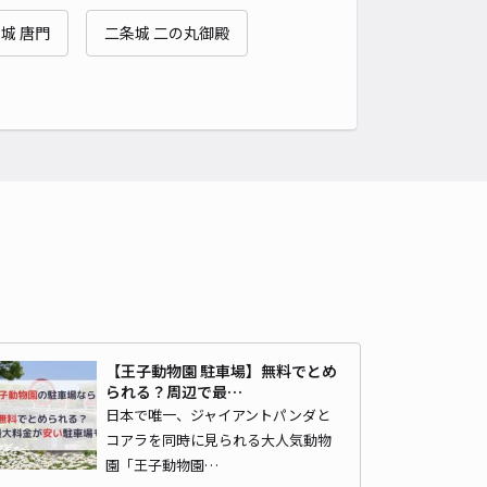
貸し可
城 唐門
二条城 二の丸御殿
時間
24時間営業
タイプ
平置き
再入庫
可
430cm 以下
車幅
170cm 以下
高さ
制限なし
車種
オートバイ
軽自動車
コンパクトカー
中型車
ワンボックス
大型車・SUV
詳細へ
道駐車場
京都市動物園まで徒歩 15分
4.5
/ 18件
【王子動物園 駐車場】無料でとめ
,200〜
/ 日
られる？周辺で最…
日本で唯一、ジャイアントパンダと
コアラを同時に見られる大人気動物
時間
24時間営業
タイプ
平置き
再入庫
可
園「王子動物園…