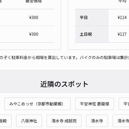
格
最安価格
平均
永観
¥
300
平日
¥
114
¥1
¥
300
土日祝
¥
127
貸出
をのぞく駐車料金から相場を算出しています。バイクのみの駐車場は集計
長さ
対応
近隣のスポット
みやこめっせ（京都市勧業館）
平安神宮 蒼龍楼
平
大西
極殿
八坂神社
清水寺 成就院
清水寺
清水寺
¥8