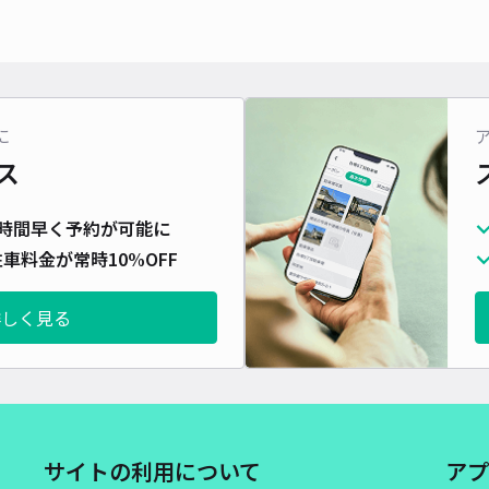
入り
に
¥8
ス
時間
時間早く予約が可能に
貸出
車料金が常時10%OFF
長さ
詳しく見る
対応
東門
サイトの利用について
アプ