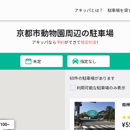
アキッパとは？
駐車場を貸
¥ 300~
0~
京都市動物園周辺の駐車場
¥ 1,000~
アキッパなら
予約
ができて
格安料金
!
¥ 500~
¥ 800~
¥ 1,200~
未定
指定なし
60件の駐車場があります
利用可能な駐車場のみ表示
南禅
¥5
,100~
0~
00~