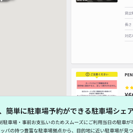
貸出
長さ
対応
PE
¥6
、簡単に駐車場予約ができる駐車場シェ
貸出
制駐車場・事前お支払いのためスムーズにご利用当日の駐車が
長さ
キッパの持つ豊富な駐車場拠点から、目的地に近い駐車場が見つ