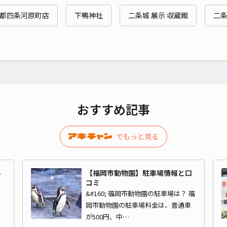
時間
京都四条河原町店
下鴨神社
二条城 展示 収蔵館
二条
貸出
長さ
対応
おすすめ記事
でもっと見る
岡崎
4
【福岡市動物園】駐車場情報と口
¥1
コミ
り
&#160; 福岡市動物園の駐車場は？ 福
岡市動物園の駐車場料金は、普通車
貸出
が500円、中…