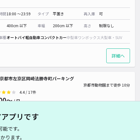
時間
18:00 〜23:59
タイプ
平置き
再入庫
可
400cm 以下
車幅
200cm 以下
高さ
制限なし
車種
オートバイ
軽自動車
コンパクトカー
中型車
ワンボックス
大型車・SUV
詳細へ
N京都市左京区岡崎法勝寺町パーキング
京都市動物園まで徒歩 10分
4.4
/ 17件
00〜
/ 日
アアプリです
時間
24時間営業
タイプ
平置き
再入庫
可
可能です。
500cm 以下
車幅
250cm 以下
高さ
制限なし
かります。