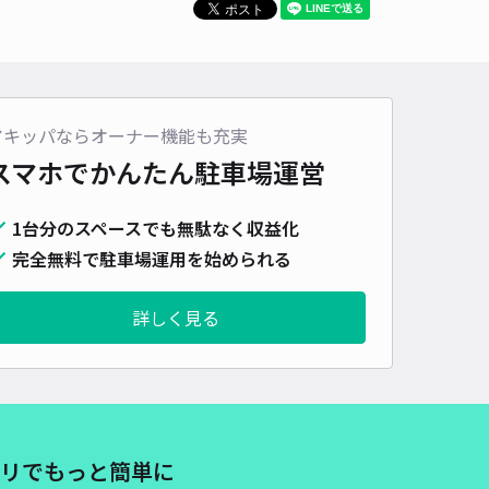
口狭い！平安神宮裏駐車場
京都市動物園まで徒歩 17分
4.7
/ 45件
アキッパならオーナー機能も充実
00〜
/ 日
¥50〜 / 15分
スマホでかんたん
駐車場運営
貸し可
1台分のスペースでも無駄なく収益化
時間
24時間営業
タイプ
平置き
再入庫
可
完全無料で駐車場運用を始められる
500cm 以下
車幅
220cm 以下
高さ
制限なし
詳しく見る
車種
オートバイ
軽自動車
コンパクトカー
中型車
ワンボックス
大型車・SUV
詳細へ
前町駐車場【右】
リでもっと簡単に
京都市動物園まで徒歩 16分