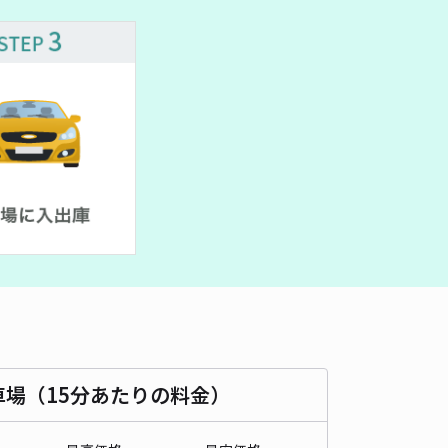
車種
オートバイ
軽自動車
コンパクトカー
中型車
ワンボックス
大型車・SUV
詳細へ
市左京区南禅寺下河原町52 南禅寺・岡崎動物園・永観堂駐車場
京都市動物園まで徒歩 8分
4.6
/ 145件
,100〜
/ 日
時間
24時間営業
タイプ
平置き
再入庫
可
400cm 以下
車幅
200cm 以下
高さ
制限なし
車種
オートバイ
軽自動車
コンパクトカー
中型車
ワンボックス
大型車・SUV
車場（15分あたりの料金）
詳細へ