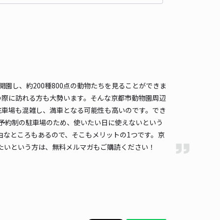
600cm 以下
車幅
200cm 以下
高さ
制限なし
車種
オートバイ
軽自動車
コンパクトカー
中型車
ワンボックス
大型車・SUV
詳細へ
園し、約200種800点の動物たちを見ることができま
トラベラーズ・イン南側駐車場
京都市動物園まで徒歩 12分
の際に訪れる方も大勢います。そんな京都市動物園周辺
4.9
/ 7件
駐車場も混雑し、満車となる可能性も高いのです。でき
,500〜
/ 日
paは予約制の駐車場のため、使いたい日に使えないという
由なところもあるので、そこもメリットの1つです。京
たいという方は、無料メルマガもご購読ください！
時間
10:00 〜22:00
タイプ
平置き
再入庫
可
456cm 以下
車幅
175.5cm 以下
高さ
200cm 以下
車種
オートバイ
軽自動車
コンパクトカー
中型車
ワンボックス
大型車・SUV
詳細へ