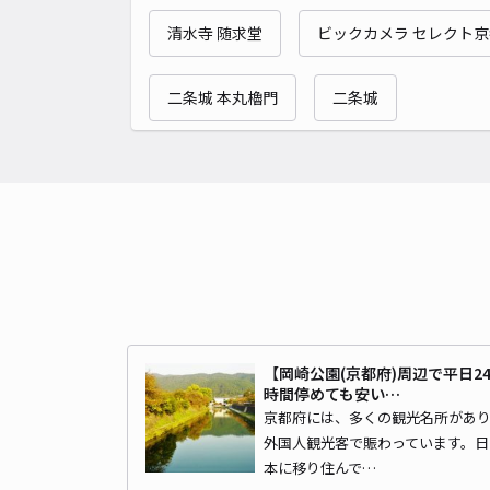
清水寺 随求堂
ビックカメラ セレクト
二条城 本丸櫓門
二条城
【岡崎公園(京都府)周辺で平日2
時間停めても安い…
京都府には、多くの観光名所があ
外国人観光客で賑わっています。日
本に移り住んで…