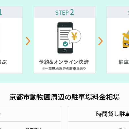
対応
¥ 500~
京都
¥1
貸出
長さ
京都市動物園周辺の駐車場料金相場
対応
場
時間貸し駐