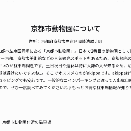
長さ
対応
京都市動物園について
住所：京都府京都市左京区岡崎法勝寺町
都市左京区岡崎にある「京都市動物園」。日本で2番目の動物園として開
京都
ター京都、京都市美術館などの人気観光スポットもあるため、京都観光
ないのが駐車場問題です。土日祝日や連休は特に大勢の人が来るため、
¥1
避けたいですよね...。そこでオススメなのがakippaです。akip
ョッピングでも安心です。一般的なコインパーキングと違って入出庫自
ので、ぜひ一度調べてみてくださいね♪もっとお得な駐車場情報が知り
貸出
長さ
対応
京都市動物園付近の駐車場