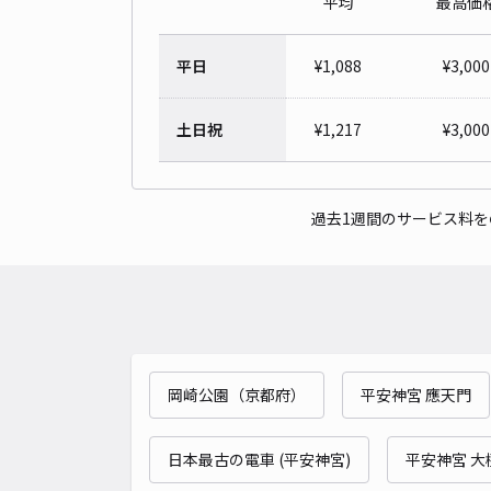
平均
最高価
平日
¥
1,088
¥
3,000
土日祝
¥
1,217
¥
3,000
過去1週間のサービス料
岡崎公園（京都府）
平安神宮 應天門
日本最古の電車 (平安神宮)
平安神宮 大