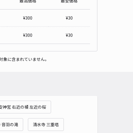
最高価格
最安価格
堂西町駐車場
京都市動物園まで徒歩 8分
¥
300
¥
30
5
/ 25件
,100〜
/ 日
¥
300
¥
30
時間
09:00 〜18:00
タイプ
平置き
再入庫
可
対象に含まれていません。
600cm 以下
車幅
制限なし
高さ
300cm 以下
車種
オートバイ
軽自動車
コンパクトカー
中型車
ワンボックス
大型車・SUV
詳細へ
安神宮 右近の橘 左近の桜
宅平安神宮徒歩5分、動物園徒歩10分駐車場
京都市動物園まで徒歩 15分
4.5
/ 38件
 音羽の滝
清水寺 三重塔
50〜
/ 日
¥90〜 / 15分