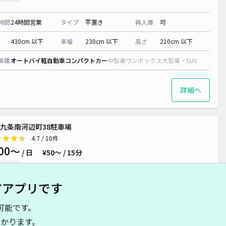
時間
24時間営業
タイプ
平置き
再入庫
可
430cm 以下
車幅
230cm 以下
高さ
210cm 以下
車種
オートバイ
軽自動車
コンパクトカー
中型車
ワンボックス
大型車・SUV
詳細へ
九条南河辺町38駐車場
4.7
/ 10件
00〜
/ 日
¥50〜 / 15分
貸し可
アアプリです
時間
24時間営業
タイプ
平置き
再入庫
可
可能です。
510cm 以下
車幅
360cm 以下
高さ
制限なし
かります。