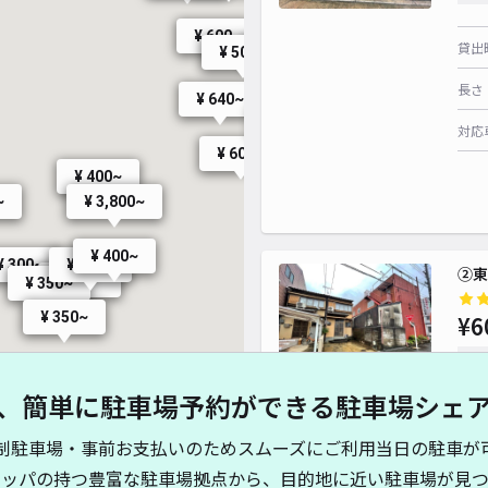
¥ 600~
貸出
¥ 500~
¥ 600~
¥ 600~
長さ
¥ 500~
¥ 440~
¥ 640~
¥ 640~
¥ 640~
対応
¥ 600~
¥ 400~
¥ 3,800~
~
¥ 500~
¥ 400~
¥ 300~
¥ 500~
②東
¥ 300~
¥ 350~
¥ 400~
¥ 350~
¥6
時間
¥ 500~
、簡単に駐車場予約ができる駐車場シェ
¥ 450~
貸出
¥ 480~
制駐車場・事前お支払いのためスムーズにご利用当日の駐車が
長さ
キッパの持つ豊富な駐車場拠点から、目的地に近い駐車場が見つ