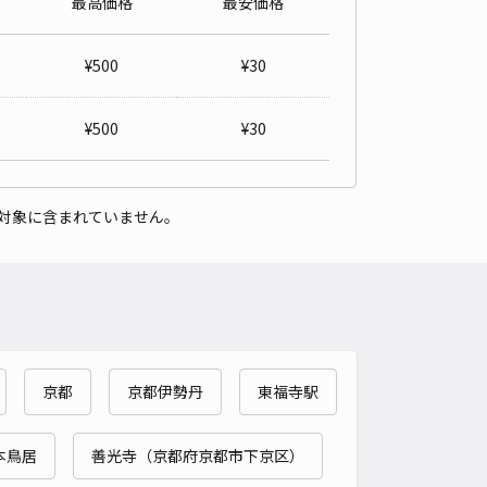
最高価格
最安価格
ノ内町47-2駐車場 区画② (アイドリング禁止)
4.5
/ 2件
¥
500
¥
30
,000〜
/ 日
¥
500
¥
30
時間
24時間営業
タイプ
平置き
再入庫
可
対象に含まれていません。
600cm 以下
車幅
245cm 以下
高さ
制限なし
車種
オートバイ
軽自動車
コンパクトカー
中型車
ワンボックス
大型車・SUV
詳細へ
京都
京都伊勢丹
東福寺駅
条烏丸通り西 屋根つき駐車場
5
/ 1件
00〜
本鳥居
善光寺（京都府京都市下京区）
/ 日
¥40〜 / 15分