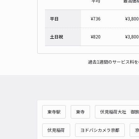
平均
最高価
平日
¥
736
¥
3,800
土日祝
¥
820
¥
3,800
過去1週間のサービス料
東寺駅
東寺
伏見稲荷大社 御
伏見稲荷
ヨドバシカメラ京都