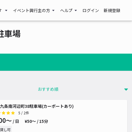
す
イベント興行主の方
ヘルプ
ログイン
新規登録
駐車場
九条南河辺町38駐車場(カーポートあり)
 700~
¥ 650~
5
/ 2件
880~
00〜
/ 日
¥50〜 / 15分
貸し可