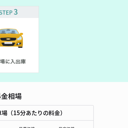
車種
オートバイ
軽自動車
コンパクトカー
中型車
ワンボックス
大型車・SUV
詳細へ
ippa東九条南河辺町駐車場
4.7
/ 14件
00〜
/ 日
¥50〜 / 15分
貸し可
時間
24時間営業
タイプ
平置き
再入庫
可
480cm 以下
車幅
190cm 以下
高さ
制限なし
料金相場
車種
オートバイ
軽自動車
コンパクトカー
中型車
ワンボックス
大型車・SUV
車場（15分あたりの料金）
詳細へ