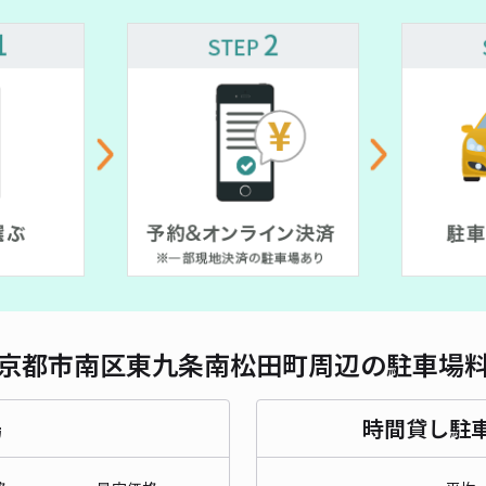
対応
~
0~
¥ 550~
¥ 2,000~
ak
¥6
時間
貸出
長さ
京都市南区東九条南松田町周辺の駐車場
対応
場
時間貸し駐