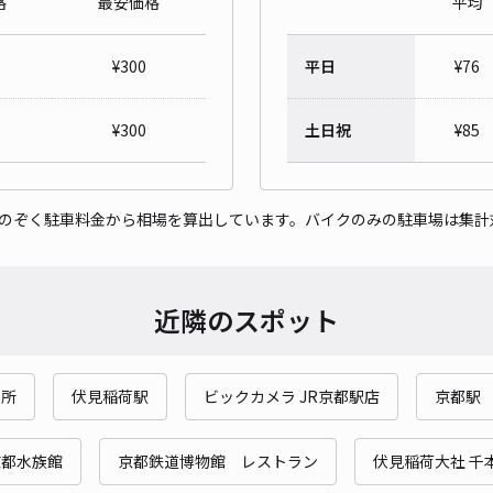
格
最安価格
平均
西柳
¥
300
平日
¥
76
¥1
¥
300
土日祝
¥
85
貸出
をのぞく駐車料金から相場を算出しています。バイクのみの駐車場は集計
長さ
対応
近隣のスポット
旅所
伏見稲荷駅
ビックカメラ JR京都駅店
京都駅
東九
¥5
京都水族館
京都鉄道博物館 レストラン
伏見稲荷大社 千