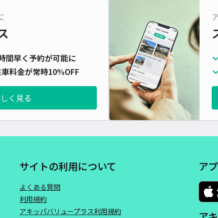
対応
に
ス
時間早く予約が可能に
車料金が常時10%OFF
＊西
¥5
詳しく見る
時間
貸出
長さ
サイトの利用について
アプ
対応
よくある質問
利用規約
アキッパバリュープラス利用規約
アキ