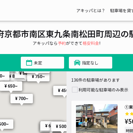
¥ 440~
アキッパとは？
駐車場を貸
¥ 880~
¥ 700~
府京都市南区東九条南松田町周辺の
¥ 700~
アキッパなら
予約
ができて
格安料金
!
¥ 650~
¥ 700~
¥ 800~
¥ 640~
¥ 850~
¥ 1,180~
未定
指定なし
¥ 1,000~
¥ 1,000~
¥ 880~
00~
¥ 800~
¥ 750~
136件の駐車場があります
¥ 700~
¥ 650~
¥ 800~
利用可能な駐車場のみ表示
¥ 450~
¥ 700~
①東
¥
¥ 
¥5
¥ 2,500~
500~
¥ 600~
¥ 500~
¥ 601~
時間