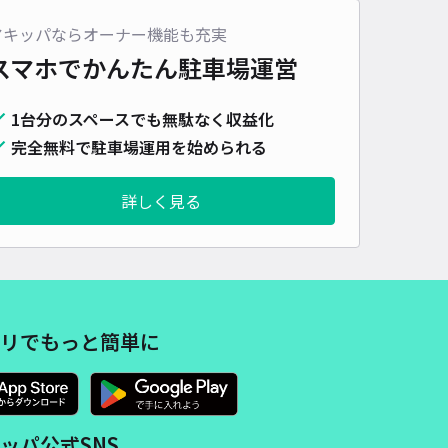
車種
オートバイ
軽自動車
コンパクトカー
中型車
ワンボックス
大型車・SUV
アキッパならオーナー機能も充実
スマホでかんたん
駐車場運営
詳細へ
1台分のスペースでも無駄なく収益化
完全無料で駐車場運用を始められる
九条比永城町[高戸]駐車場
4.8
/ 32件
00〜
詳しく見る
/ 日
¥50〜 / 15分
貸し可
時間
24時間営業
タイプ
平置き
再入庫
可
510cm 以下
車幅
300cm 以下
高さ
210cm 以下
リでもっと簡単に
車種
オートバイ
軽自動車
コンパクトカー
中型車
ワンボックス
大型車・SUV
詳細へ
ッパ公式SNS