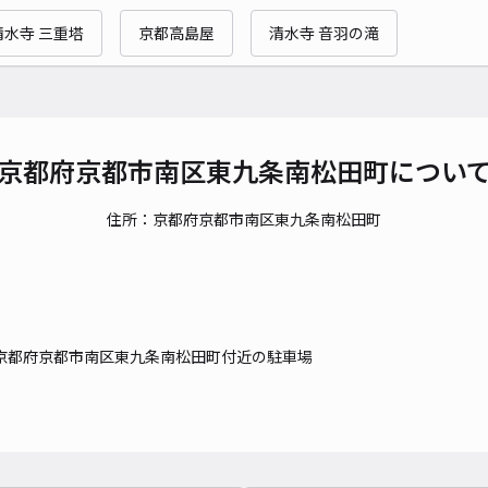
時間
清水寺 三重塔
京都高島屋
清水寺 音羽の滝
貸出
長さ
対応
京都府京都市南区東九条南松田町につい
住所：京都府京都市南区東九条南松田町
＊西
¥5
京都府京都市南区東九条南松田町付近の駐車場
時間
貸出
長さ