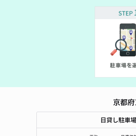
¥ 509~
¥ 500
¥ 2,00
¥ 427~
京都府
日貸し駐車