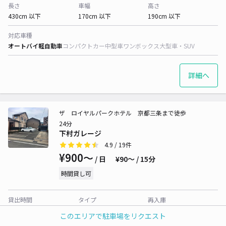
長さ
車幅
高さ
430cm 以下
170cm 以下
190cm 以下
対応車種
オートバイ
軽自動車
コンパクトカー
中型車
ワンボックス
大型車・SUV
詳細へ
ザ ロイヤルパークホテル 京都三条まで徒歩
24分
下村ガレージ
4.9
/ 19件
¥900〜
/ 日
¥90〜 / 15分
時間貸し可
貸出時間
タイプ
再入庫
24時間営業
平置き
可
このエリアで駐車場をリクエスト