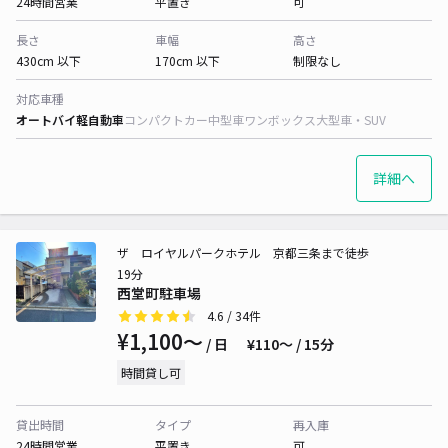
24時間営業
平置き
可
長さ
車幅
高さ
430cm 以下
170cm 以下
制限なし
対応車種
オートバイ
軽自動車
コンパクトカー
中型車
ワンボックス
大型車・SUV
詳細へ
ザ ロイヤルパークホテル 京都三条まで徒歩
19分
西堂町駐車場
4.6
/ 34件
¥1,100〜
/ 日
¥110〜 / 15分
時間貸し可
貸出時間
タイプ
再入庫
24時間営業
平置き
可