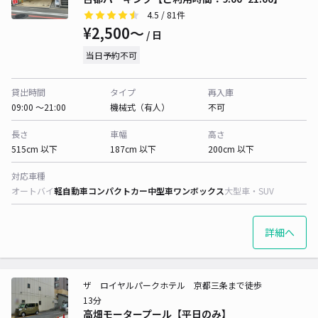
4.5
/ 81件
¥2,500〜
/ 日
当日予約不可
貸出時間
タイプ
再入庫
09:00 〜21:00
機械式（有人）
不可
長さ
車幅
高さ
515cm 以下
187cm 以下
200cm 以下
対応車種
オートバイ
軽自動車
コンパクトカー
中型車
ワンボックス
大型車・SUV
詳細へ
ザ ロイヤルパークホテル 京都三条まで徒歩
13分
高畑モータープール【平日のみ】