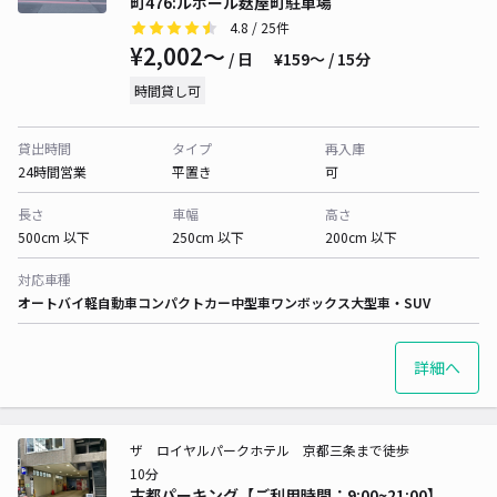
町476:ルポール麸屋町駐車場
4.8
/ 25件
¥2,002〜
/ 日
¥159〜 / 15分
時間貸し可
貸出時間
タイプ
再入庫
24時間営業
平置き
可
長さ
車幅
高さ
500cm 以下
250cm 以下
200cm 以下
対応車種
オートバイ
軽自動車
コンパクトカー
中型車
ワンボックス
大型車・SUV
詳細へ
ザ ロイヤルパークホテル 京都三条まで徒歩
10分
古都パーキング【ご利用時間：9:00~21:00】