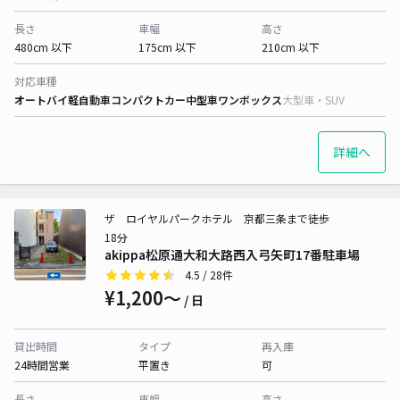
長さ
車幅
高さ
480cm 以下
175cm 以下
210cm 以下
対応車種
オートバイ
軽自動車
コンパクトカー
中型車
ワンボックス
大型車・SUV
詳細へ
ザ ロイヤルパークホテル 京都三条まで徒歩
18分
akippa松原通大和大路西入弓矢町17番駐車場
4.5
/ 28件
¥1,200〜
/ 日
貸出時間
タイプ
再入庫
24時間営業
平置き
可
長さ
車幅
高さ