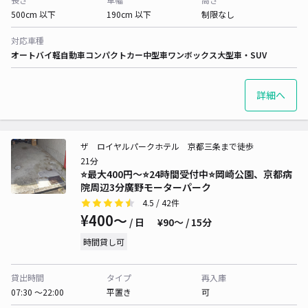
500cm 以下
190cm 以下
制限なし
対応車種
オートバイ
軽自動車
コンパクトカー
中型車
ワンボックス
大型車・SUV
詳細へ
ザ ロイヤルパークホテル 京都三条まで徒歩
21分
⭐️最大400円～⭐24時間受付中︎⭐️岡崎公園、京都病
院周辺3分廣野モーターパーク
4.5
/ 42件
¥400〜
/ 日
¥90〜 / 15分
時間貸し可
貸出時間
タイプ
再入庫
07:30 〜22:00
平置き
可