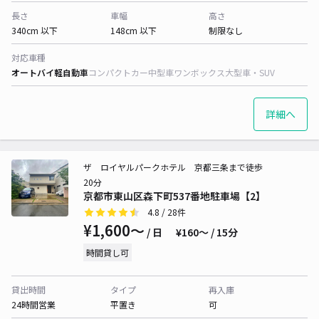
長さ
車幅
高さ
340cm 以下
148cm 以下
制限なし
対応車種
オートバイ
軽自動車
コンパクトカー
中型車
ワンボックス
大型車・SUV
詳細へ
ザ ロイヤルパークホテル 京都三条まで徒歩
20分
京都市東山区森下町537番地駐車場【2】
4.8
/ 28件
¥1,600〜
/ 日
¥160〜 / 15分
時間貸し可
貸出時間
タイプ
再入庫
24時間営業
平置き
可