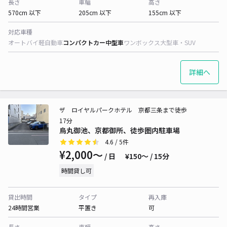
長さ
車幅
高さ
570cm 以下
205cm 以下
155cm 以下
対応車種
オートバイ
軽自動車
コンパクトカー
中型車
ワンボックス
大型車・SUV
詳細へ
ザ ロイヤルパークホテル 京都三条まで徒歩
17分
烏丸御池、京都御所、徒歩圏内駐車場
4.6
/ 5件
¥2,000〜
/ 日
¥150〜 / 15分
時間貸し可
貸出時間
タイプ
再入庫
24時間営業
平置き
可
長さ
車幅
高さ