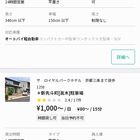
24時間営業
平置き
可
長さ
車幅
高さ
340cm 以下
150cm 以下
制限なし
対応車種
オートバイ
軽自動車
コンパクトカー
中型車
ワンボックス
大型車・SUV
詳細へ
ザ ロイヤルパークホテル 京都三条まで徒歩
12分
＊新先斗町[眞木]駐車場
2.4
/ 17件
¥1,000〜
/ 日
¥80〜 / 15分
時間貸し可
当日予約不可
貸出時間
タイプ
再入庫