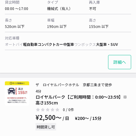
貸出時間
タイプ
再入庫
08:00 〜17:00
機械式（有人）
不可
長さ
車幅
高さ
520cm 以下
190cm 以下
155cm 以下
対応車種
オートバイ
軽自動車
コンパクトカー
中型車
ワンボックス
大型車・SUV
詳細へ
ザ ロイヤルパークホテル 京都三条まで徒歩
4分
ロイヤルパーク【ご利用時間：0:00〜23:59】※
高さ155cm
0
/ 0件
¥2,500〜
/ 日
¥200〜 / 15分
時間貸し可