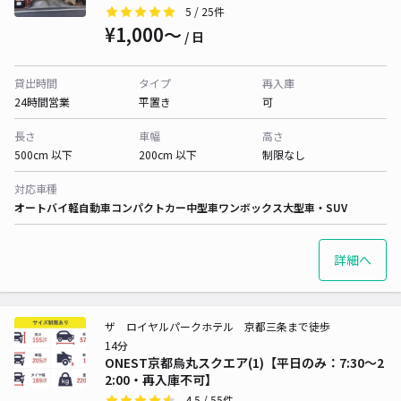
5
/ 25件
¥1,000〜
/ 日
貸出時間
タイプ
再入庫
24時間営業
平置き
可
長さ
車幅
高さ
500cm 以下
200cm 以下
制限なし
対応車種
オートバイ
軽自動車
コンパクトカー
中型車
ワンボックス
大型車・SUV
詳細へ
ザ ロイヤルパークホテル 京都三条まで徒歩
14分
ONEST京都烏丸スクエア(1)【平日のみ：7:30～2
2:00・再入庫不可】
4.5
/ 55件