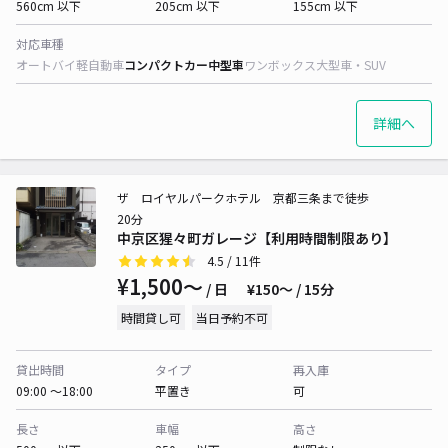
560cm 以下
205cm 以下
155cm 以下
対応車種
オートバイ
軽自動車
コンパクトカー
中型車
ワンボックス
大型車・SUV
詳細へ
ザ ロイヤルパークホテル 京都三条まで徒歩
20分
中京区猩々町ガレージ【利用時間制限あり】
4.5
/ 11件
¥1,500〜
/ 日
¥150〜 / 15分
時間貸し可
当日予約不可
貸出時間
タイプ
再入庫
09:00 〜18:00
平置き
可
長さ
車幅
高さ