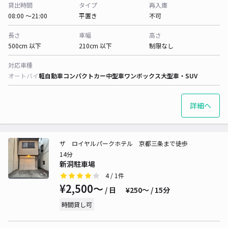
貸出時間
タイプ
再入庫
08:00 〜21:00
平置き
不可
長さ
車幅
高さ
500cm 以下
210cm 以下
制限なし
対応車種
オートバイ
軽自動車
コンパクトカー
中型車
ワンボックス
大型車・SUV
詳細へ
ザ ロイヤルパークホテル 京都三条まで徒歩
14分
新洞駐車場
4
/ 1件
¥2,500〜
/ 日
¥250〜 / 15分
時間貸し可