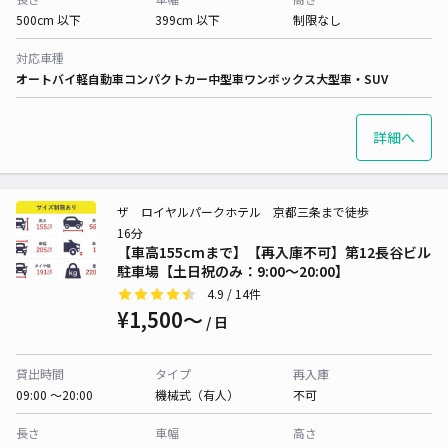
500cm 以下
399cm 以下
制限なし
対応車種
オートバイ
軽自動車
コンパクトカー
中型車
ワンボックス
大型車・SUV
詳細へ
ザ ロイヤルパークホテル 京都三条まで徒歩
16分
【車高155cmまで】【再入庫不可】第12長谷ビル
駐車場【土日祝のみ：9:00～20:00】
4.9
/ 14件
¥1,500〜
/ 日
貸出時間
タイプ
再入庫
09:00 〜20:00
機械式（有人）
不可
長さ
車幅
高さ