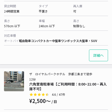
貸出時間
タイプ
再入庫
24時間営業
平置き
可
長さ
車幅
高さ
570cm 以下
240cm 以下
制限なし
対応車種
オートバイ
軽自動車
コンパクトカー
中型車
ワンボックス
大型車・SUV
詳細へ
ザ ロイヤルパークホテル 京都三条まで徒歩
12分
六角堂南駐車場【ご利用時間：8:00~21:00・再入
庫不可】
4.6
/ 47件
¥2,500〜
/ 日