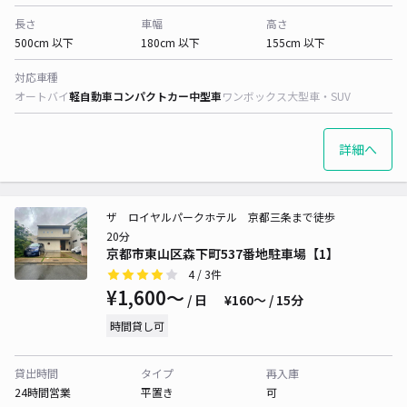
長さ
車幅
高さ
500cm 以下
180cm 以下
155cm 以下
対応車種
オートバイ
軽自動車
コンパクトカー
中型車
ワンボックス
大型車・SUV
詳細へ
ザ ロイヤルパークホテル 京都三条まで徒歩
20分
京都市東山区森下町537番地駐車場【1】
4
/ 3件
¥1,600〜
/ 日
¥160〜 / 15分
時間貸し可
貸出時間
タイプ
再入庫
24時間営業
平置き
可