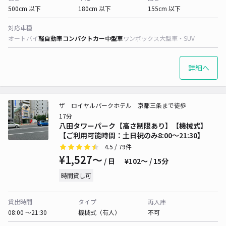
500cm 以下
180cm 以下
155cm 以下
対応車種
オートバイ
軽自動車
コンパクトカー
中型車
ワンボックス
大型車・SUV
詳細へ
ザ ロイヤルパークホテル 京都三条まで徒歩
17分
八田タワーパーク【高さ制限あり】【機械式】
【ご利用可能時間：土日祝のみ8:00～21:30】
4.5
/ 79件
¥1,527〜
/ 日
¥102〜 / 15分
時間貸し可
貸出時間
タイプ
再入庫
08:00 〜21:30
機械式（有人）
不可