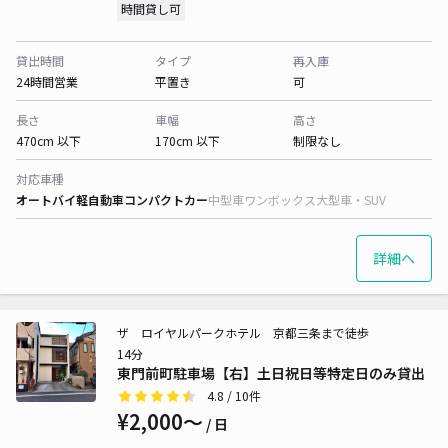
時間貸し可
貸出時間
タイプ
再入庫
24時間営業
平置き
可
長さ
車幅
高さ
470cm 以下
170cm 以下
制限なし
対応車種
オートバイ
軽自動車
コンパクトカー
中型車
ワンボックス
大型車・SUV
詳細へ
ザ ロイヤルパークホテル 京都三条まで徒歩
14分
東門前町駐車場【右】土日祝日等特定日のみ貸出
4.8
/ 10件
¥2,000〜
/ 日