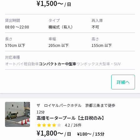
¥1,500〜
/ 日
貸出時間
タイプ
再入庫
08:00 〜22:00
機械式（有人）
不可
長さ
車幅
高さ
570cm 以下
205cm 以下
155cm 以下
対応車種
オートバイ
軽自動車
コンパクトカー
中型車
ワンボックス
大型車・SUV
詳細へ
ザ ロイヤルパークホテル 京都三条まで徒歩
12分
高畑モータープール【土日祝のみ】
4.2
/ 26件
¥1,800〜
/ 日
¥180〜 / 15分