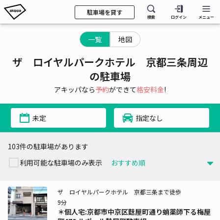
駐車場を貸す
検索
ログイン
メニュー
一覧
地図
ザ ロイヤルパークホテル 京都三条周辺
の駐車場
アキッパなら
予約
ができて
格安料金
!
未定
指定なし
103件の駐車場があります
利用可能な駐車場のみ表示
ザ ロイヤルパークホテル 京都三条まで徒歩
9分
＊個人宅:京都市中京区麩屋町通り蛸薬師下る梅屋