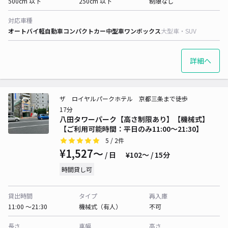
500cm 以下
250cm 以下
制限なし
対応車種
オートバイ
軽自動車
コンパクトカー
中型車
ワンボックス
大型車・SUV
詳細へ
ザ ロイヤルパークホテル 京都三条まで徒歩
17分
八田タワーパーク【高さ制限あり】【機械式】
【ご利用可能時間：平日のみ11:00～21:30】
5
/ 2件
¥1,527〜
/ 日
¥102〜 / 15分
時間貸し可
貸出時間
タイプ
再入庫
11:00 〜21:30
機械式（有人）
不可
長さ
車幅
高さ