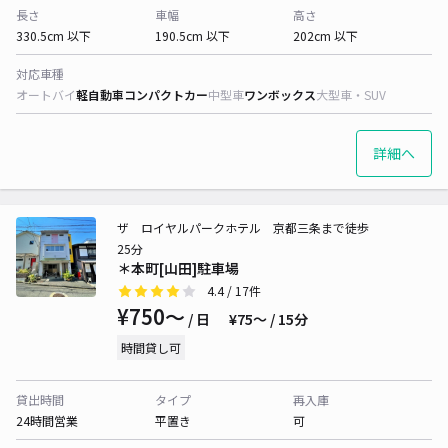
長さ
車幅
高さ
330.5cm 以下
190.5cm 以下
202cm 以下
対応車種
オートバイ
軽自動車
コンパクトカー
中型車
ワンボックス
大型車・SUV
詳細へ
ザ ロイヤルパークホテル 京都三条まで徒歩
25分
＊本町[山田]駐車場
4.4
/ 17件
¥750〜
/ 日
¥75〜 / 15分
時間貸し可
貸出時間
タイプ
再入庫
24時間営業
平置き
可