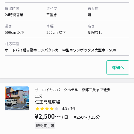
貸出時間
タイプ
再入庫
24時間営業
平置き
可
長さ
車幅
高さ
500cm 以下
200cm 以下
制限なし
対応車種
オートバイ
軽自動車
コンパクトカー
中型車
ワンボックス
大型車・SUV
詳細へ
ザ ロイヤルパークホテル 京都三条まで徒歩
11分
仁王門駐車場
4.3
/ 7件
¥2,500〜
/ 日
¥250〜 / 15分
時間貸し可