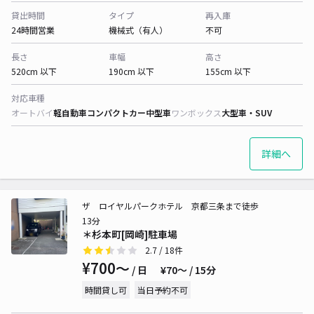
貸出時間
タイプ
再入庫
24時間営業
機械式（有人）
不可
長さ
車幅
高さ
520cm 以下
190cm 以下
155cm 以下
対応車種
オートバイ
軽自動車
コンパクトカー
中型車
ワンボックス
大型車・SUV
詳細へ
ザ ロイヤルパークホテル 京都三条まで徒歩
13分
＊杉本町[岡崎]駐車場
2.7
/ 18件
¥700〜
/ 日
¥70〜 / 15分
時間貸し可
当日予約不可