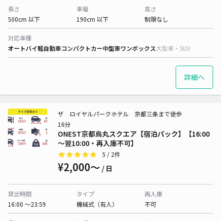
長さ
車幅
高さ
500cm 以下
190cm 以下
制限なし
対応車種
オートバイ
軽自動車
コンパクトカー
中型車
ワンボックス
大型車・SUV
詳細へ
ザ ロイヤルパークホテル 京都三条まで徒歩
16分
ONEST京都烏丸スクエア【宿泊パック】【16:00
～翌10:00・再入庫不可】
5
/ 2件
¥2,000〜
/ 日
貸出時間
タイプ
再入庫
16:00 〜23:59
機械式（有人）
不可