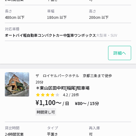
長さ
車幅
高さ
480cm 以下
180cm 以下
200cm 以下
対応車種
オートバイ
軽自動車
コンパクトカー
中型車
ワンボックス
大型車・SUV
詳細へ
ザ ロイヤルパークホテル 京都三条まで徒歩
20分
＊東山区田中町[稲尾]駐車場
4.2
/ 28件
¥1,100〜
/ 日
¥80〜 / 15分
時間貸し可
貸出時間
タイプ
再入庫
24時間営業
平置き
可