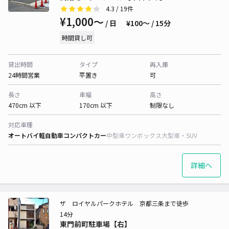
4.3
/ 19件
¥1,000〜
/ 日
¥100〜 / 15分
時間貸し可
貸出時間
タイプ
再入庫
24時間営業
平置き
可
長さ
車幅
高さ
470cm 以下
170cm 以下
制限なし
対応車種
オートバイ
軽自動車
コンパクトカー
中型車
ワンボックス
大型車・SUV
詳細へ
ザ ロイヤルパークホテル 京都三条まで徒歩
14分
東門前町駐車場【右】