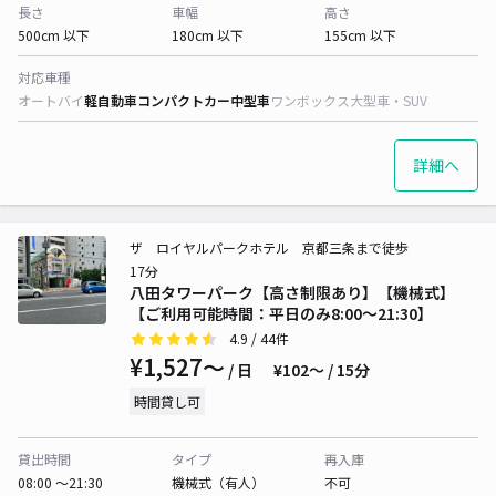
長さ
車幅
高さ
500cm 以下
180cm 以下
155cm 以下
対応車種
オートバイ
軽自動車
コンパクトカー
中型車
ワンボックス
大型車・SUV
詳細へ
ザ ロイヤルパークホテル 京都三条まで徒歩
17分
八田タワーパーク【高さ制限あり】【機械式】
【ご利用可能時間：平日のみ8:00～21:30】
4.9
/ 44件
¥1,527〜
/ 日
¥102〜 / 15分
時間貸し可
貸出時間
タイプ
再入庫
08:00 〜21:30
機械式（有人）
不可