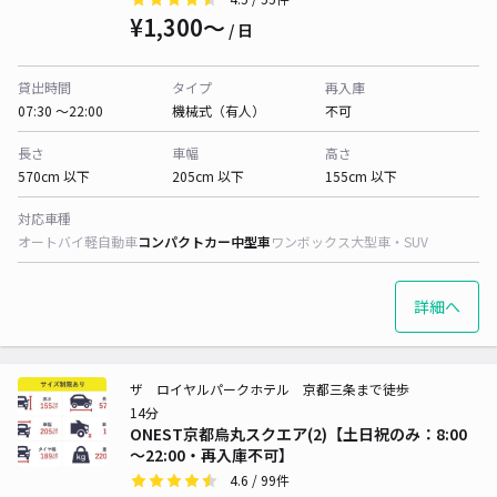
¥1,300〜
/ 日
貸出時間
タイプ
再入庫
07:30 〜22:00
機械式（有人）
不可
長さ
車幅
高さ
570cm 以下
205cm 以下
155cm 以下
対応車種
オートバイ
軽自動車
コンパクトカー
中型車
ワンボックス
大型車・SUV
詳細へ
ザ ロイヤルパークホテル 京都三条まで徒歩
14分
ONEST京都烏丸スクエア(2)【土日祝のみ：8:00
～22:00・再入庫不可】
4.6
/ 99件