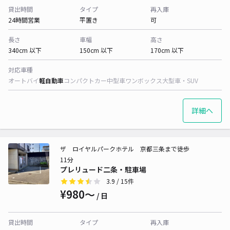
貸出時間
タイプ
再入庫
24時間営業
平置き
可
長さ
車幅
高さ
340cm 以下
150cm 以下
170cm 以下
対応車種
オートバイ
軽自動車
コンパクトカー
中型車
ワンボックス
大型車・SUV
詳細へ
ザ ロイヤルパークホテル 京都三条まで徒歩
11分
プレリュード二条・駐車場
3.9
/ 15件
¥980〜
/ 日
貸出時間
タイプ
再入庫