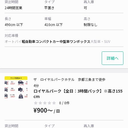
貸出時間
タイプ
再入庫
24時間営業
平置き
可
長さ
車幅
高さ
490cm 以下
410cm 以下
制限なし
対応車種
オートバイ
軽自動車
コンパクトカー
中型車
ワンボックス
大型車・SUV
詳細へ
ザ ロイヤルパークホテル 京都三条まで徒歩
4分
ロイヤルパーク【全日：3時間パック】※高さ155
cm
0
/ 0件
¥900〜
/ 日
貸出時間
タイプ
再入庫