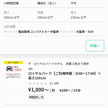
24時間営業
機械式（有人）
不可
長さ
車幅
高さ
520cm 以下
190cm 以下
155cm 以下
対応車種
オートバイ
軽自動車
コンパクトカー
中型車
ワンボックス
大型車・SUV
詳細へ
ザ ロイヤルパークホテル 京都三条まで徒歩
4分
ロイヤルパーク【ご利用時間：8:00〜17:00】※
高さ155cm
0
/ 0件
¥1,000〜
/ 日
¥200〜 / 15分
時間貸し可