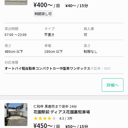
¥400〜
/ 日
¥40〜 / 15分
時間貸し可
貸出時間
タイプ
再入庫
07:00 〜23:00
平置き
可
長さ
車幅
高さ
480cm 以下
180cm 以下
制限なし
対応車種
オートバイ
軽自動車
コンパクトカー
中型車
ワンボックス
大型車・SUV
詳細へ
仁和寺 黒書院まで徒歩 24分
花園駅前 ディアス花園裏駐車場
4.3
/ 3件
¥450〜
/ 日
¥50〜 / 15分