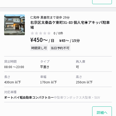
仁和寺 黒書院まで徒歩 29分
右京区太秦森ケ東町31-83 個人宅◉アキッパ駐車
場
0
/ 0件
¥450〜
/ 日
¥45〜 / 15分
時間貸し可
当日予約不可
貸出時間
タイプ
再入庫
08:00 〜23:00
平置き
可
長さ
車幅
高さ
430cm 以下
170cm 以下
250cm 以下
対応車種
オートバイ
軽自動車
コンパクトカー
中型車
ワンボックス
大型車・SUV
詳細へ