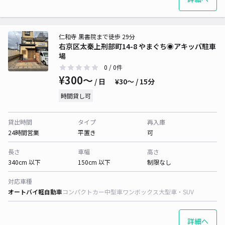
仁和寺 黒書院まで徒歩 29分
右京区太秦上刑部町14-8 やまぐち◉アキッパ駐車
場
0
/ 0件
¥300〜
/ 日
¥30〜 / 15分
時間貸し可
貸出時間
タイプ
再入庫
24時間営業
平置き
可
長さ
車幅
高さ
340cm 以下
150cm 以下
制限なし
対応車種
オートバイ
軽自動車
コンパクトカー
中型車
ワンボックス
大型車・SUV
詳細へ