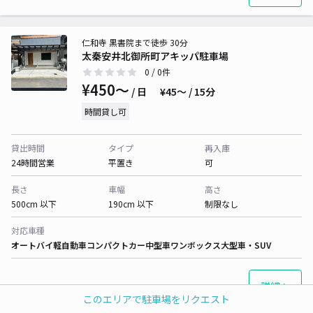
仁和寺 黒書院まで徒歩 30分
太秦安井北御所町アキッパ駐車場
0
/ 0件
¥450〜
/ 日
¥45〜 / 15分
時間貸し可
貸出時間
タイプ
再入庫
24時間営業
平置き
可
長さ
車幅
高さ
500cm 以下
190cm 以下
制限なし
対応車種
オートバイ
軽自動車
コンパクトカー
中型車
ワンボックス
大型車・SUV
詳細へ
このエリアで駐車場をリクエスト