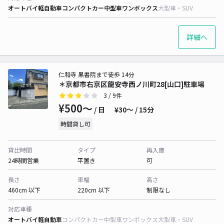
オートバイ
軽自動車
コンパクトカー
中型車
ワンボックス
大型車・SUV
詳細へ
仁和寺 黒書院まで徒歩 14分
＊京都市右京区龍安寺西ノ川町28[山口]駐車場
3
/ 9件
¥500〜
/ 日
¥30〜 / 15分
時間貸し可
貸出時間
タイプ
再入庫
24時間営業
平置き
可
長さ
車幅
高さ
460cm 以下
220cm 以下
制限なし
対応車種
オートバイ
軽自動車
コンパクトカー
中型車
ワンボックス
大型車・SUV