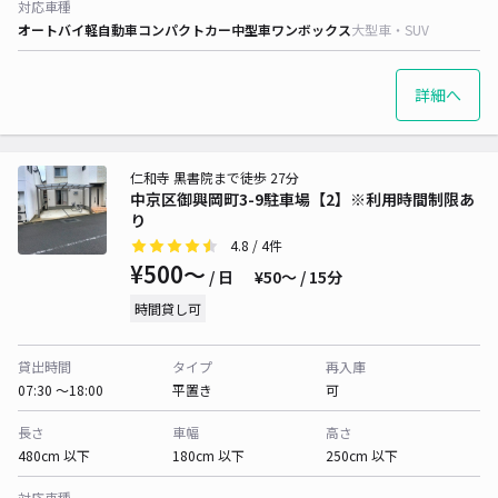
対応車種
オートバイ
軽自動車
コンパクトカー
中型車
ワンボックス
大型車・SUV
詳細へ
仁和寺 黒書院まで徒歩 27分
中京区御興岡町3-9駐車場【2】※利用時間制限あ
り
4.8
/ 4件
¥500〜
/ 日
¥50〜 / 15分
時間貸し可
貸出時間
タイプ
再入庫
07:30 〜18:00
平置き
可
長さ
車幅
高さ
480cm 以下
180cm 以下
250cm 以下
対応車種