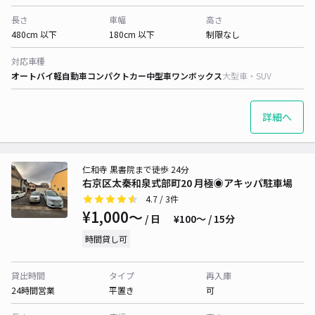
長さ
車幅
高さ
480cm 以下
180cm 以下
制限なし
対応車種
オートバイ
軽自動車
コンパクトカー
中型車
ワンボックス
大型車・SUV
詳細へ
仁和寺 黒書院まで徒歩 24分
右京区太秦和泉式部町20 月極◉アキッパ駐車場
4.7
/ 3件
¥1,000〜
/ 日
¥100〜 / 15分
時間貸し可
貸出時間
タイプ
再入庫
24時間営業
平置き
可