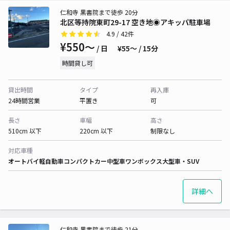
仁和寺 黒書院まで徒歩 20分
北区等持院東町29-17 空き地◉アキッパ駐車場
4.9
/ 42件
¥550〜
/ 日
¥55〜 / 15分
時間貸し可
貸出時間
タイプ
再入庫
24時間営業
平置き
可
長さ
車幅
高さ
510cm 以下
220cm 以下
制限なし
対応車種
オートバイ
軽自動車
コンパクトカー
中型車
ワンボックス
大型車・SUV
詳細へ
仁和寺 黒書院まで徒歩 21分