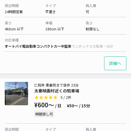
貸出時間
タイプ
再入庫
24時間営業
平置き
可
長さ
車幅
高さ
460cm 以下
180cm 以下
制限なし
対応車種
オートバイ
軽自動車
コンパクトカー
中型車
ワンボックス
大型車・SUV
詳細へ
仁和寺 黒書院まで徒歩 23分
太秦映画村近くの駐車場
5
/ 2件
¥600〜
/ 日
¥50〜 / 15分
時間貸し可
貸出時間
タイプ
再入庫