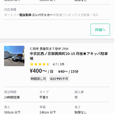
対応車種
オートバイ
軽自動車
コンパクトカー
中型車
ワンボックス
大型車・SUV
詳細へ
仁和寺 黒書院まで徒歩 29分
中京区西ノ京御輿岡町20-15 月極◉アキッパ駐車
場
4.7
/ 3件
¥400〜
/ 日
¥40〜 / 15分
時間貸し可
当日予約不可
貸出時間
タイプ
再入庫
24時間営業
平置き
可
長さ
車幅
高さ
500cm 以下
240cm 以下
制限なし