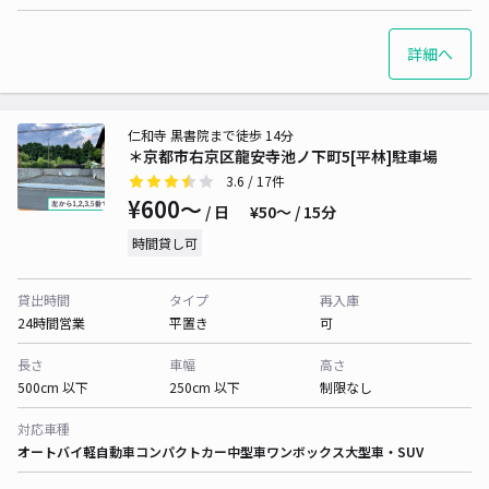
詳細へ
仁和寺 黒書院まで徒歩 14分
＊京都市右京区龍安寺池ノ下町5[平林]駐車場
3.6
/ 17件
¥600〜
/ 日
¥50〜 / 15分
時間貸し可
貸出時間
タイプ
再入庫
24時間営業
平置き
可
長さ
車幅
高さ
500cm 以下
250cm 以下
制限なし
対応車種
オートバイ
軽自動車
コンパクトカー
中型車
ワンボックス
大型車・SUV