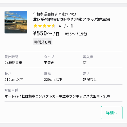
仁和寺 黒書院まで徒歩 20分
北区等持院東町29 空き地◉アキッパ駐車場
4.9
/ 20件
¥550〜
/ 日
¥55〜 / 15分
時間貸し可
貸出時間
タイプ
再入庫
24時間営業
平置き
可
長さ
車幅
高さ
510cm 以下
220cm 以下
制限なし
対応車種
オートバイ
軽自動車
コンパクトカー
中型車
ワンボックス
大型車・SUV
詳細へ