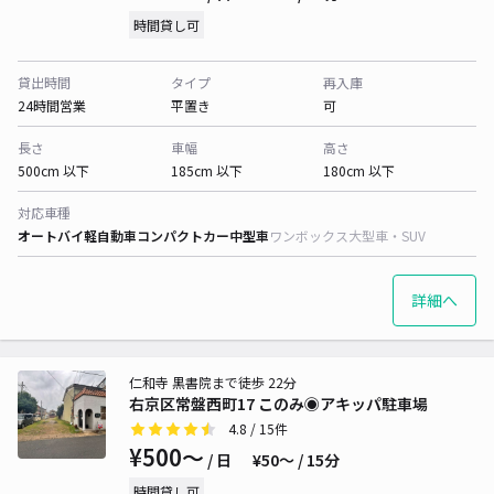
時間貸し可
貸出時間
タイプ
再入庫
24時間営業
平置き
可
長さ
車幅
高さ
500cm 以下
185cm 以下
180cm 以下
対応車種
オートバイ
軽自動車
コンパクトカー
中型車
ワンボックス
大型車・SUV
詳細へ
仁和寺 黒書院まで徒歩 22分
右京区常盤西町17 このみ◉アキッパ駐車場
4.8
/ 15件
¥500〜
/ 日
¥50〜 / 15分
時間貸し可