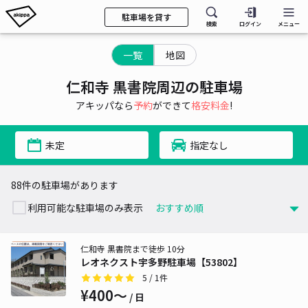
駐車場を貸す
検索
ログイン
メニュー
一覧
地図
仁和寺 黒書院周辺の駐車場
アキッパなら
予約
ができて
格安料金
!
未定
指定なし
88件の駐車場があります
利用可能な駐車場のみ表示
仁和寺 黒書院まで徒歩 10分
レオネクスト宇多野駐車場【53802】
5
/ 1件
¥400〜
/ 日