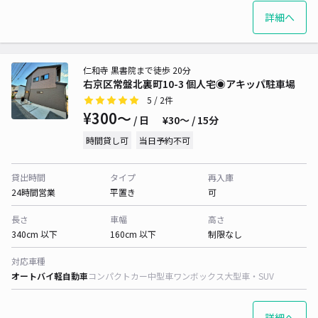
詳細へ
仁和寺 黒書院まで徒歩 20分
右京区常盤北裏町10-3 個人宅◉アキッパ駐車場
5
/ 2件
¥300〜
/ 日
¥30〜 / 15分
時間貸し可
当日予約不可
貸出時間
タイプ
再入庫
24時間営業
平置き
可
長さ
車幅
高さ
340cm 以下
160cm 以下
制限なし
対応車種
オートバイ
軽自動車
コンパクトカー
中型車
ワンボックス
大型車・SUV
詳細へ