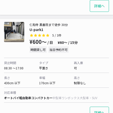
詳細へ
仁和寺 黒書院まで徒歩 30分
U-park1
5
/ 3件
¥600〜
/ 日
¥60〜 / 15分
時間貸し可
当日予約不可
貸出時間
タイプ
再入庫
08:30 〜17:00
平置き
可
長さ
車幅
高さ
430cm 以下
170cm 以下
制限なし
対応車種
オートバイ
軽自動車
コンパクトカー
中型車
ワンボックス
大型車・SUV
詳細へ