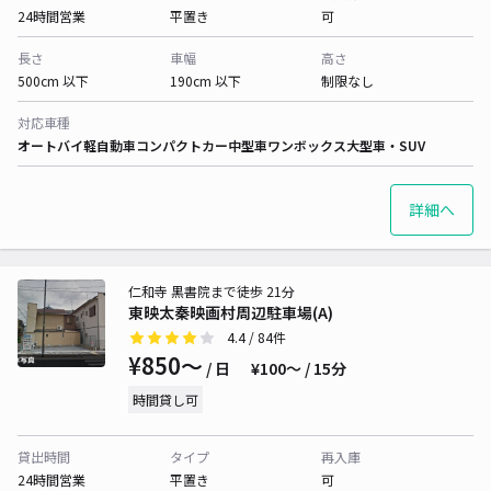
24時間営業
平置き
可
長さ
車幅
高さ
500cm 以下
190cm 以下
制限なし
対応車種
オートバイ
軽自動車
コンパクトカー
中型車
ワンボックス
大型車・SUV
詳細へ
仁和寺 黒書院まで徒歩 21分
東映太秦映画村周辺駐車場(A)
4.4
/ 84件
¥850〜
/ 日
¥100〜 / 15分
時間貸し可
貸出時間
タイプ
再入庫
24時間営業
平置き
可