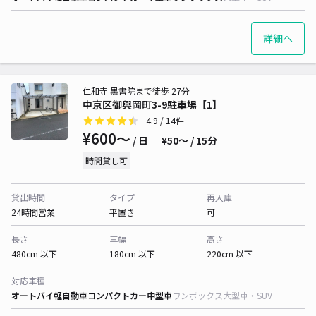
詳細へ
仁和寺 黒書院まで徒歩 27分
中京区御興岡町3-9駐車場【1】
4.9
/ 14件
¥600〜
/ 日
¥50〜 / 15分
時間貸し可
貸出時間
タイプ
再入庫
24時間営業
平置き
可
長さ
車幅
高さ
480cm 以下
180cm 以下
220cm 以下
対応車種
オートバイ
軽自動車
コンパクトカー
中型車
ワンボックス
大型車・SUV