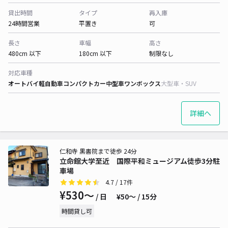
貸出時間
タイプ
再入庫
24時間営業
平置き
可
長さ
車幅
高さ
480cm 以下
180cm 以下
制限なし
対応車種
オートバイ
軽自動車
コンパクトカー
中型車
ワンボックス
大型車・SUV
詳細へ
仁和寺 黒書院まで徒歩 24分
立命館大学至近 国際平和ミュージアム徒歩3分駐
車場
4.7
/ 17件
¥530〜
/ 日
¥50〜 / 15分
時間貸し可