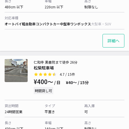
長さ
車幅
高さ
480cm 以下
220cm 以下
制限なし
対応車種
オートバイ
軽自動車
コンパクトカー
中型車
ワンボックス
大型車・SUV
詳細へ
仁和寺 黒書院まで徒歩 26分
松柴駐車場
4.7
/ 15件
¥400〜
/ 日
¥40〜 / 15分
時間貸し可
貸出時間
タイプ
再入庫
24時間営業
平置き
可
長さ
車幅
高さ
430cm 以下
160cm 以下
制限なし