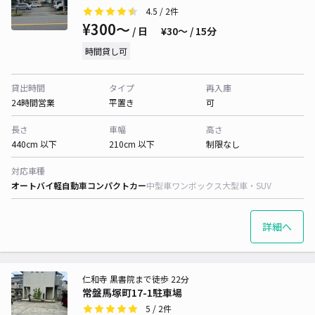
4.5
/ 2件
¥300〜
/ 日
¥30〜 / 15分
時間貸し可
貸出時間
タイプ
再入庫
24時間営業
平置き
可
長さ
車幅
高さ
440cm 以下
210cm 以下
制限なし
対応車種
オートバイ
軽自動車
コンパクトカー
中型車
ワンボックス
大型車・SUV
詳細へ
仁和寺 黒書院まで徒歩 22分
常盤馬塚町17-1駐車場
5
/ 2件