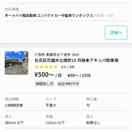
対応車種
オートバイ
軽自動車
コンパクトカー
中型車
ワンボックス
大型車・SUV
詳細へ
仁和寺 黒書院まで徒歩 26分
右京区花園木辻南町15 月極◉アキッパ駐車場
4.5
/ 8件
¥500〜
/ 日
¥50〜 / 15分
時間貸し可
当日予約不可
貸出時間
タイプ
再入庫
24時間営業
平置き
可
長さ
車幅
高さ
480cm 以下
220cm 以下
制限なし