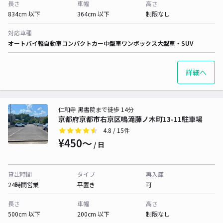
長さ
車幅
高さ
834cm 以下
364cm 以下
制限なし
対応車種
オートバイ
軽自動車
コンパクトカー
中型車
ワンボックス
大型車・SUV
詳細へ
仁和寺 黒書院まで徒歩 14分
京都府京都市右京区鳴滝藤ノ木町13-11駐車場
4.8
/ 15件
¥450〜
/ 日
貸出時間
タイプ
再入庫
24時間営業
平置き
可
長さ
車幅
高さ
500cm 以下
200cm 以下
制限なし