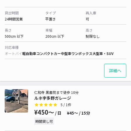
貸出時間
タイプ
再入庫
24時間営業
平置き
可
長さ
車幅
高さ
500cm 以下
200cm 以下
制限なし
対応車種
オートバイ
軽自動車
コンパクトカー
中型車
ワンボックス
大型車・SUV
詳細へ
仁和寺 黒書院まで徒歩 10分
ルネ宇多野ガレージ
5
/ 1件
¥450〜
/ 日
¥45〜 / 15分
時間貸し可