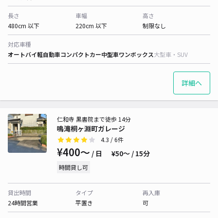
長さ
車幅
高さ
480cm 以下
220cm 以下
制限なし
対応車種
オートバイ
軽自動車
コンパクトカー
中型車
ワンボックス
大型車・SUV
詳細へ
仁和寺 黒書院まで徒歩 14分
鳴滝桐ヶ淵町ガレージ
4.3
/ 6件
¥400〜
/ 日
¥50〜 / 15分
時間貸し可
貸出時間
タイプ
再入庫
24時間営業
平置き
可