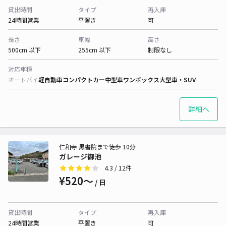
貸出時間
タイプ
再入庫
24時間営業
平置き
可
長さ
車幅
高さ
500cm 以下
255cm 以下
制限なし
対応車種
オートバイ
軽自動車
コンパクトカー
中型車
ワンボックス
大型車・SUV
詳細へ
仁和寺 黒書院まで徒歩 10分
ガレージ御池
4.3
/ 12件
¥520〜
/ 日
貸出時間
タイプ
再入庫
24時間営業
平置き
可