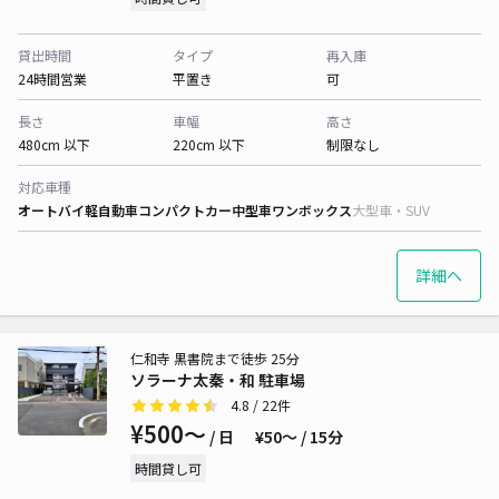
貸出時間
タイプ
再入庫
24時間営業
平置き
可
長さ
車幅
高さ
480cm 以下
220cm 以下
制限なし
対応車種
オートバイ
軽自動車
コンパクトカー
中型車
ワンボックス
大型車・SUV
詳細へ
仁和寺 黒書院まで徒歩 25分
ソラーナ太秦・和 駐車場
4.8
/ 22件
¥500〜
/ 日
¥50〜 / 15分
時間貸し可