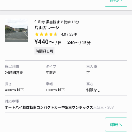
仁和寺 黒書院まで徒歩 18分
片山ガレージ
4.8
/ 55件
¥440〜
/ 日
¥40〜 / 15分
時間貸し可
貸出時間
タイプ
再入庫
24時間営業
平置き
可
長さ
車幅
高さ
480cm 以下
180cm 以下
制限なし
対応車種
オートバイ
軽自動車
コンパクトカー
中型車
ワンボックス
大型車・SUV
詳細へ