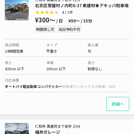
右京区常盤村ノ内町8-37 東建材◉アキッパ駐車場
4
/ 1件
¥300〜
/ 日
¥50〜 / 15分
時間貸し可
当日予約不可
貸出時間
タイプ
再入庫
24時間営業
平置き
可
長さ
車幅
高さ
430cm 以下
200cm 以下
制限なし
対応車種
オートバイ
軽自動車
コンパクトカー
中型車
ワンボックス
大型車・SUV
詳細へ
仁和寺 黒書院まで徒歩 25分
福井ガレージ