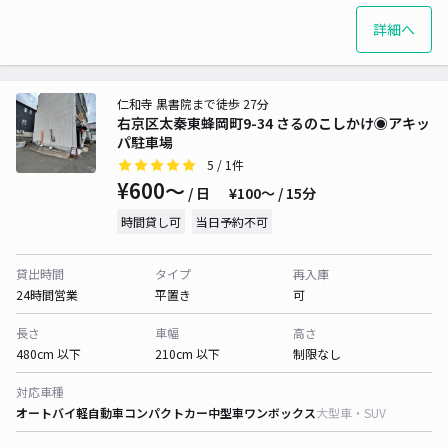
詳細へ
仁和寺 黒書院まで徒歩 27分
右京区太秦東蜂岡町9-34 さるのこしかけ◉アキッ
パ駐車場
5
/ 1件
¥600〜
/ 日
¥100〜 / 15分
時間貸し可
当日予約不可
貸出時間
タイプ
再入庫
24時間営業
平置き
可
長さ
車幅
高さ
480cm 以下
210cm 以下
制限なし
対応車種
オートバイ
軽自動車
コンパクトカー
中型車
ワンボックス
大型車・SUV