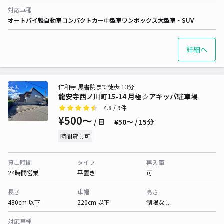
対応車種
オートバイ
軽自動車
コンパクトカー
中型車
ワンボックス
大型車・SUV
詳細へ
仁和寺 黒書院まで徒歩 13分
龍安寺西ノ川町15-14 月極☆アキッパ駐車場
4.8
/ 9件
¥500〜
/ 日
¥50〜 / 15分
時間貸し可
貸出時間
タイプ
再入庫
24時間営業
平置き
可
長さ
車幅
高さ
480cm 以下
220cm 以下
制限なし
対応車種