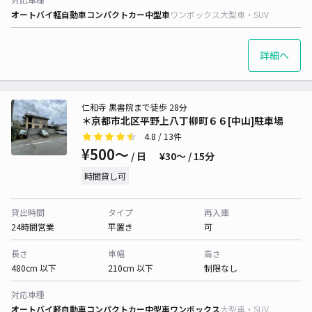
オートバイ
軽自動車
コンパクトカー
中型車
ワンボックス
大型車・SUV
詳細へ
仁和寺 黒書院まで徒歩 28分
＊京都市北区平野上八丁柳町６６[中山]駐車場
4.8
/ 13件
¥500〜
/ 日
¥30〜 / 15分
時間貸し可
貸出時間
タイプ
再入庫
24時間営業
平置き
可
長さ
車幅
高さ
480cm 以下
210cm 以下
制限なし
対応車種
オートバイ
軽自動車
コンパクトカー
中型車
ワンボックス
大型車・SUV