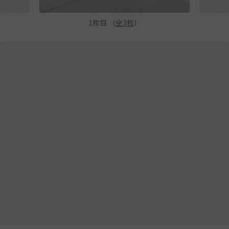
1
枚目 （
全
3
枚
）