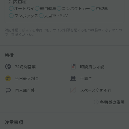
対応車種
オートバイ
軽自動車
コンパクトカー
中型車
ワンボックス
大型車・SUV
対応車種に該当する車両でも、サイズ制限を超えるものは駐車できませんの
でご注意ください。
特徴
24時間営業
時間貸し可能
当日最大料金
平置き
再入庫可能
スペース変更不可
各特徴の説明
注意事項