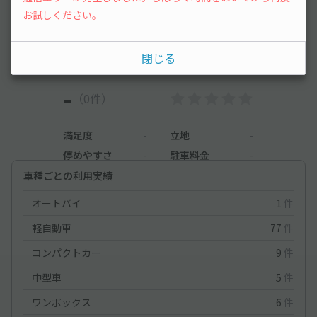
お試しください。
まだレビューがありません。他のユーザーの方の
ために、利用後にレビューを投稿してみましょ
う。
閉じる
-
（0件）
満足度
-
立地
-
停めやすさ
-
駐車料金
-
車種ごとの利用実績
オートバイ
1
件
軽自動車
77
件
コンパクトカー
9
件
中型車
5
件
ワンボックス
6
件