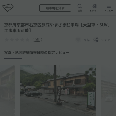
駐車場を貸す
検索
ログイン
メニュー
京都府京都市右京区旅館やまざき駐車場【大型車・SUV、
工事車両可能】
（
0件
）
保存
シェア
写真・地図
詳細情報
日時の指定
レビュー