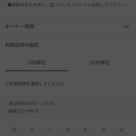
●掲載写真を参考に、空いているスペースに駐車してください。
オーナー情報
利用日時の指定
1日単位
15分単位
ご利用日時を選択してください
貸出時間 00:00 〜 23:59
複数日の予約 可
日
月
火
水
木
金
土