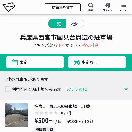
駐車場を貸す
検索
ログイン
メニュー
一覧
地図
兵庫県西宮市国見台周辺の駐車場
アキッパなら
予約
ができて
格安料金
!
未定
指定なし
1件の駐車場があります
利用可能な駐車場のみ表示
名塩1丁目31-20駐車場 11番
0
/ 0件
¥500〜
/ 日
¥100〜 / 15分
時間貸し可