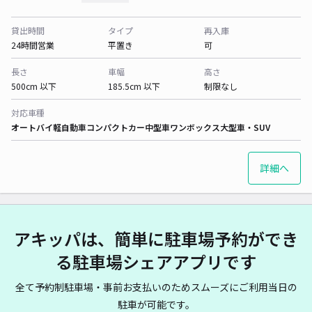
貸出時間
タイプ
再入庫
24時間営業
平置き
可
長さ
車幅
高さ
500cm 以下
185.5cm 以下
制限なし
対応車種
オートバイ
軽自動車
コンパクトカー
中型車
ワンボックス
大型車・SUV
詳細へ
アキッパは、簡単に駐車場予約ができ
る駐車場シェアアプリです
全て予約制駐車場・事前お支払いのためスムーズにご利用当日の
駐車が可能です。