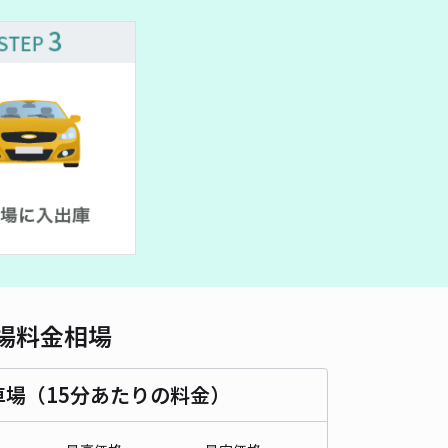
460cm 以下
車幅
190cm 以下
高さ
制限なし
車種
オートバイ
軽自動車
コンパクトカー
中型車
ワンボックス
大型車・SUV
詳細へ
野台4丁目7駐車場
有馬温泉 ＳＰＡ ＴＥＲＲＡＣＥ紫翠まで徒歩 25分
0
/ 0件
50〜
/ 日
¥50〜 / 15分
貸し可
場料金相場
時間
24時間営業
タイプ
平置き
再入庫
可
500cm 以下
車幅
190cm 以下
高さ
制限なし
車場（15分あたりの料金）
車種
オートバイ
軽自動車
コンパクトカー
中型車
ワンボックス
大型車・SUV