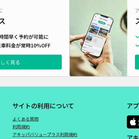
長さ
に
ス
対応
時間早く予約が可能に
車料金が常時10%OFF
詳しく見る
サイトの利用について
アプ
よくある質問
利用規約
アキッパバリュープラス利用規約
アキ