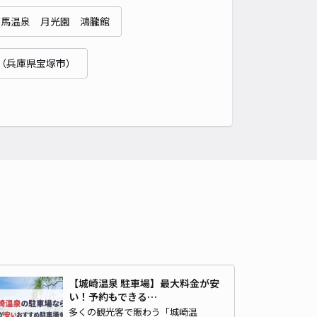
ージMAX
有馬温泉 月光園 鴻朧館
有馬温泉 ＳＰＡ ＴＥＲＲＡＣＥ紫翠まで徒歩 36分
5
/ 2件
00〜
/ 日
¥40〜 / 15分
（兵庫県宝塚市）
貸し可
時間
24時間営業
タイプ
平置き
再入庫
可
480cm 以下
車幅
180cm 以下
高さ
制限なし
車種
オートバイ
軽自動車
コンパクトカー
中型車
ワンボックス
大型車・SUV
詳細へ
駅周辺駐車場【利用時間:6:00~22:00】
有馬温泉 ＳＰＡ ＴＥＲＲＡＣＥ紫翠まで徒歩 36分
【城崎温泉 駐車場】最大料金が安
4
/ 1件
い！予約もできる…
00〜
/ 日
¥80〜 / 15分
多くの観光客で賑わう「城崎温