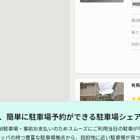
時間
貸出
長さ
対応
有馬
¥5
、簡単に駐車場予約ができる駐車場シェ
当日
制駐車場・事前お支払いのためスムーズにご利用当日の駐車が
貸出
キッパの持つ豊富な駐車場拠点から、目的地に近い駐車場が見つ