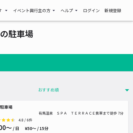
す
イベント興行主の方
ヘルプ
ログイン
新規登録
の駐車場
駐車場
有馬温泉 ＳＰＡ ＴＥＲＲＡＣＥ紫翠まで徒歩 7分
4.8
/ 6件
00〜
/ 日
¥50〜 / 15分