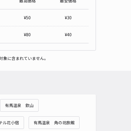
最高価格
最安価格
詳細へ
¥
50
¥
30
極:西宮市山口町中野1丁目8駐車場
¥
80
¥
40
有馬温泉 ＳＰＡ ＴＥＲＲＡＣＥ紫翠まで徒歩 30分
3.2
/ 6件
00〜
/ 日
¥30〜 / 15分
貸し可
対象に含まれていません。
時間
24時間営業
タイプ
平置き
再入庫
可
500cm 以下
車幅
250cm 以下
高さ
制限なし
車種
オートバイ
軽自動車
コンパクトカー
中型車
ワンボックス
大型車・SUV
有馬温泉 欽山
詳細へ
テル花小宿
有馬温泉 角の坊旅館