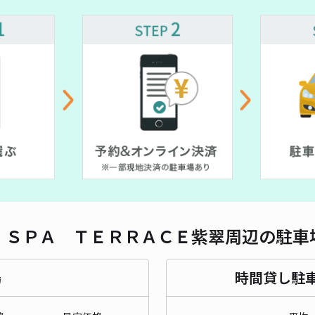
長さ
対応
東有
¥4
時間
 ＳＰＡ ＴＥＲＲＡＣＥ紫翠周辺の駐車
貸出
長さ
場
時間貸し駐
対応