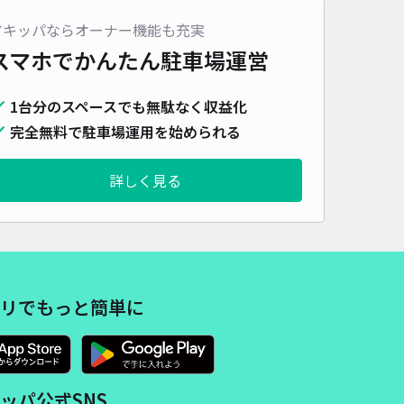
470cm 以下
車幅
185cm 以下
高さ
制限なし
アキッパならオーナー機能も充実
スマホでかんたん
駐車場運営
車種
オートバイ
軽自動車
コンパクトカー
中型車
ワンボックス
大型車・SUV
1台分のスペースでも無駄なく収益化
詳細へ
完全無料で駐車場運用を始められる
詳しく見る
リでもっと簡単に
ッパ公式SNS