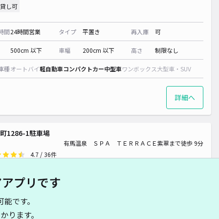
貸し可
時間
24時間営業
タイプ
平置き
再入庫
可
500cm 以下
車幅
200cm 以下
高さ
制限なし
車種
オートバイ
軽自動車
コンパクトカー
中型車
ワンボックス
大型車・SUV
詳細へ
町1286-1駐車場
有馬温泉 ＳＰＡ ＴＥＲＲＡＣＥ紫翠まで徒歩 9分
4.7
/ 36件
70〜
/ 日
アアプリです
予約不可
可能です。
時間
24時間営業
タイプ
平置き
再入庫
可
かります。