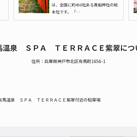
水
は、全国に約450社ある貴船神社の総
時間
本社です。 「…
貸出
長さ
馬温泉 ＳＰＡ ＴＥＲＲＡＣＥ紫翠につ
対応
住所：兵庫県神戸市北区有馬町1656-1
公社
有馬温泉 ＳＰＡ ＴＥＲＲＡＣＥ紫翠付近の駐車場
¥4
時間
貸出