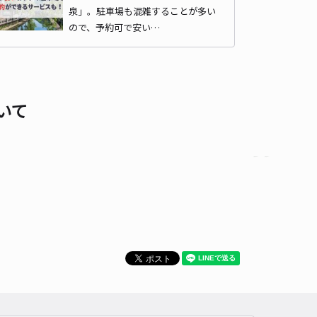
泉」。駐車場も混雑することが多い
貸し可
当日予約不可
ので、予約可で安い…
時間
06:00 〜22:00
タイプ
平置き
再入庫
可
480cm 以下
車幅
210cm 以下
高さ
制限なし
いて
車種
オートバイ
軽自動車
コンパクトカー
中型車
ワンボックス
大型車・SUV
詳細へ
有野台駐車場
有馬温泉 ＳＰＡ ＴＥＲＲＡＣＥ紫翠まで徒歩 33分
2.6
/ 5件
00〜
/ 日
¥40〜 / 15分
貸し可
時間
24時間営業
タイプ
平置き
再入庫
可