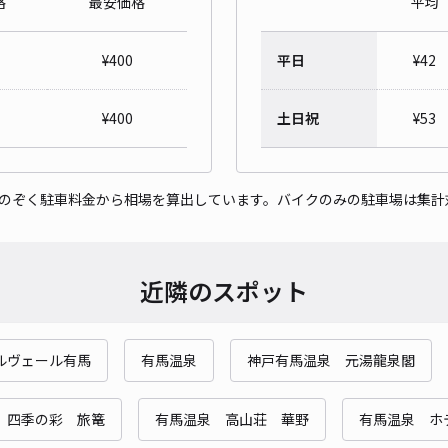
格
最安価格
平均
¥
400
平日
¥
42
＊月
¥
400
土日祝
¥
53
¥4
時間
をのぞく駐車料金から相場を算出しています。バイクのみの駐車場は集計
貸出
近隣のスポット
長さ
対応
ルヴェール有馬
有馬温泉
神戸有馬温泉 元湯龍泉閣
 四季の彩 旅篭
有馬温泉 高山荘 華野
有馬温泉 ホ