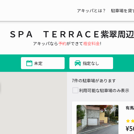
アキッパとは？
駐車場を貸
 ＳＰＡ ＴＥＲＲＡＣＥ紫翠周辺
アキッパなら
予約
ができて
格安料金
!
未定
指定なし
7件の駐車場があります
利用可能な駐車場のみ表示
有馬
¥5