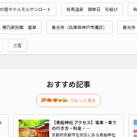
ガレ
の宿ホテルモルゲンロート
有馬温泉 御幸荘 花結び
¥4
 橋乃家別館 嵐翠
善光寺（兵庫県神戸市灘区）
善光寺
時間
三宮
貸出
長さ
対応
おすすめ記事
でもっと見る
五社
め
【貴船神社 アクセス】電車・車で
の行き方・料金・…
¥8
ビ
京都府京都市左京区にある貴船神社