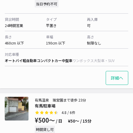
当日予約不可
貸出時間
タイプ
再入庫
24時間営業
平置き
可
長さ
車幅
高さ
460cm 以下
190cm 以下
制限なし
対応車種
オートバイ
軽自動車
コンパクトカー
中型車
ワンボックス
大型車・SUV
詳細へ
有馬温泉 瑞宝園まで徒歩 23分
有馬駐車場
4.8
/ 6件
¥500〜
/ 日
¥50〜 / 15分
時間貸し可