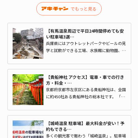
でもっと見る
【有馬温泉周辺で平日24時間停めても安
い駐車場3選…
兵庫県にはアウトレットパークやビールの見
学と試飲ができる工場、水族館に動物園、…
【貴船神社 アクセス】電車・車での行き
方・料金・…
京都府京都市左京区にある貴船神社は、全国
に約450社ある貴船神社の総本社です。 「…
【城崎温泉 駐車場】最大料金が安い！予
約もできる…
多くの観光客で賑わう「城崎温泉」。駐車場