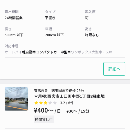
貸出時間
タイプ
再入庫
24時間営業
平置き
可
長さ
車幅
高さ
500cm 以下
200cm 以下
制限なし
対応車種
オートバイ
軽自動車
コンパクトカー
中型車
ワンボックス
大型車・SUV
詳細へ
有馬温泉 瑞宝園まで徒歩 29分
＊月極:西宮市山口町中野1丁目8駐車場
3.2
/ 6件
¥400〜
/ 日
¥30〜 / 15分
時間貸し可