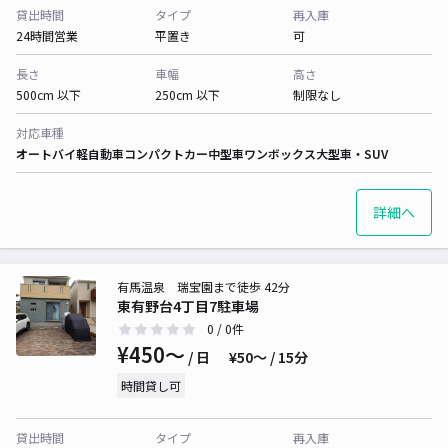
貸出時間
タイプ
再入庫
24時間営業
平置き
可
長さ
車幅
高さ
500cm 以下
250cm 以下
制限なし
対応車種
オートバイ
軽自動車
コンパクトカー
中型車
ワンボックス
大型車・SUV
詳細へ
有馬温泉 瑞宝園まで徒歩 42分
東有野台4丁目7駐車場
0
/ 0件
¥450〜
/ 日
¥50〜 / 15分
時間貸し可
貸出時間
タイプ
再入庫