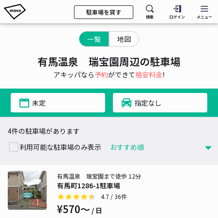
駐車場を貸す
検索
ログイン
メニュー
一覧
地図
有馬温泉 瑞宝園周辺の駐車場
アキッパなら
予約
ができて
格安料金
!
未定
指定なし
4件の駐車場があります
利用可能な駐車場のみ表示
有馬温泉 瑞宝園まで徒歩 12分
有馬町1286-1駐車場
4.7
/ 36件
¥570〜
/ 日