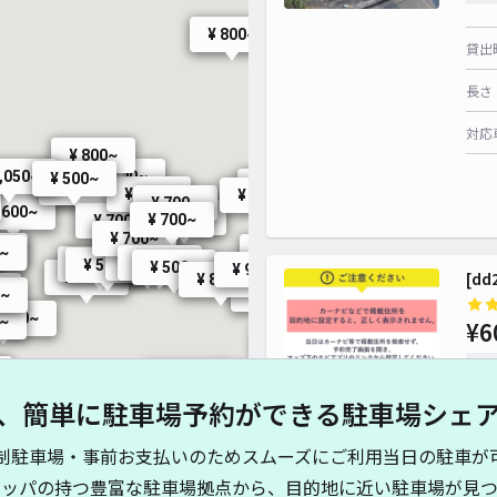
¥ 800~
貸出
長さ
¥ 5
対応
¥ 500~
¥ 800~
1,050~
¥ 700~
¥ 500~
¥ 700~
¥ 800~
¥ 700~
¥ 700~
¥ 700~
¥ 600~
¥ 800~
¥ 800~
¥ 600~
¥ 700~
 600~
¥ 600~
¥ 700~
¥ 700~
¥ 800~
¥ 700~
0~
¥ 700~
0~
¥ 800~
¥ 500~
¥ 500~
¥ 500~
¥ 500~
¥ 500~
¥ 900~
[d
¥ 400~
¥ 800~
~
¥ 600~
0~
¥ 440~
¥ 440~
,500~
0~
¥6
¥ 500~
¥ 800~
時間
¥ 500~
¥ 600~
¥ 500~
0~
¥ 600~
、簡単に駐車場予約ができる駐車場シェ
¥ 600~
貸出
制駐車場・事前お支払いのためスムーズにご利用当日の駐車が
長さ
キッパの持つ豊富な駐車場拠点から、目的地に近い駐車場が見つ