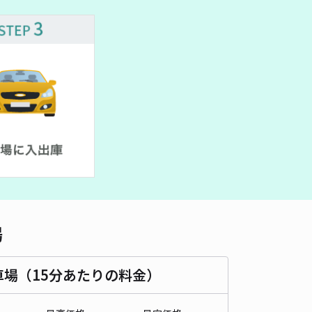
車種
オートバイ
軽自動車
コンパクトカー
中型車
ワンボックス
大型車・SUV
詳細へ
83ad]本木東町29 個宅アキッパ駐車場
5
/ 1件
00〜
/ 日
¥70〜 / 15分
貸し可
時間
24時間営業
タイプ
平置き
再入庫
可
490cm 以下
車幅
200cm 以下
高さ
270cm 以下
場
車種
オートバイ
軽自動車
コンパクトカー
中型車
ワンボックス
大型車・SUV
車場（15分あたりの料金）
詳細へ