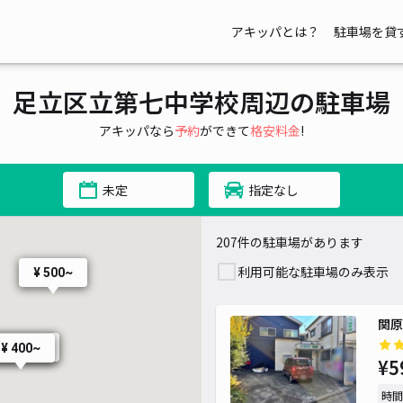
アキッパとは？
駐車場を貸
¥ 500~
¥ 390~
足立区立第七中学校周辺の駐車場
アキッパなら
予約
ができて
格安料金
!
90~
未定
指定なし
¥ 400~
207件の駐車場があります
¥ 400~
¥ 350~
利用可能な駐車場のみ表示
¥ 500~
¥ 770~
¥ 500~
関原
¥ 300~
¥ 1,000~
¥ 400~
¥5
¥ 400~
時間