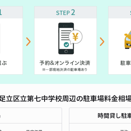
対応
¥ 600~
¥ 600~
¥ 500~
¥ 1,520~
¥ 660~
¥ 500~
~
¥ 700~
¥ 500~
¥ 500~
¥ 800~
¥ 800~
[e
¥ 800~
¥7
時間
貸出
長さ
足立区立第七中学校周辺の駐車場料金相
対応
場
時間貸し駐