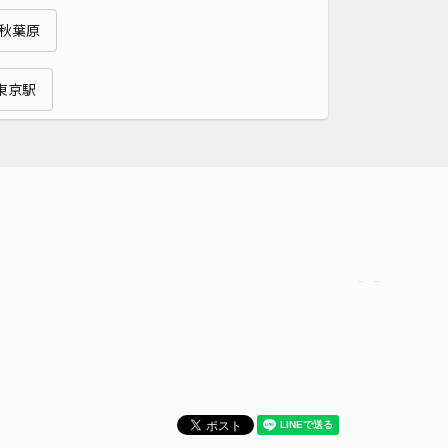
貸し可
秋葉原
時間
24時間営業
タイプ
平置き
再入庫
可
東京駅
430cm 以下
車幅
170cm 以下
高さ
220cm 以下
車種
オートバイ
軽自動車
コンパクトカー
中型車
ワンボックス
大型車・SUV
詳細へ
東町14駐車場
4.5
/ 4件
50〜
/ 日
予約不可
時間
24時間営業
タイプ
平置き
再入庫
可
430cm 以下
車幅
170cm 以下
高さ
制限なし