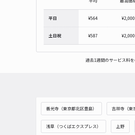
平均
最高価
平日
¥
564
¥
2,000
土日祝
¥
587
¥
2,000
過去1週間のサービス料
善光寺（東京都北区豊島）
吉祥寺（東
浅草（つくばエクスプレス）
上野