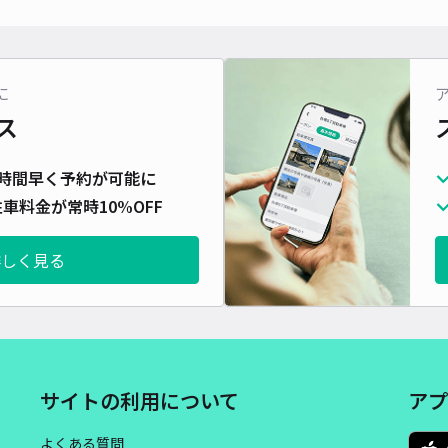
対応
に
ス
[9
時間早く予約が可能に
¥4
車料金が常時10%OFF
時間
詳しく見る
貸出
長さ
対応
サイトの利用について
アプ
よくある質問