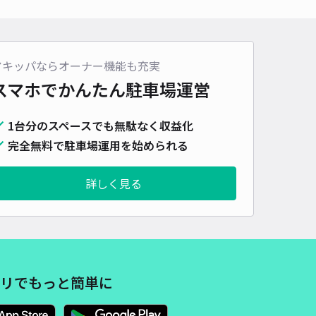
車種
オートバイ
軽自動車
コンパクトカー
中型車
ワンボックス
大型車・SUV
詳細へ
アキッパならオーナー機能も充実
スマホでかんたん
駐車場運営
fca0]本木南町◯個宅アキッパ駐車場
1台分のスペースでも無駄なく収益化
5
/ 1件
00〜
完全無料で駐車場運用を始められる
/ 日
¥40〜 / 15分
貸し可
詳しく見る
時間
24時間営業
タイプ
平置き
再入庫
可
380cm 以下
車幅
170cm 以下
高さ
200cm 以下
車種
オートバイ
軽自動車
コンパクトカー
中型車
ワンボックス
大型車・SUV
リでもっと簡単に
詳細へ