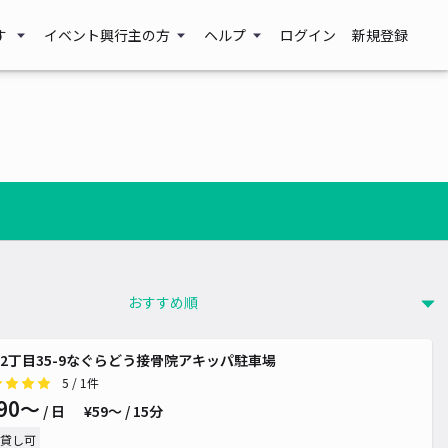
す
イベント興行主の方
ヘルプ
ログイン
新規登録
2丁目35-9なぐらどう接骨院アキッパ駐車場
5
/ 1件
90〜
/ 日
¥59〜 / 15分
貸し可