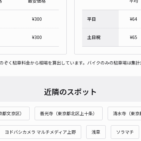
格
最安価格
平均
ショ
¥
300
平日
¥
64
¥1
時間
¥
300
土日祝
¥
65
貸出
をのぞく駐車料金から相場を算出しています。バイクのみの駐車場は集計
長さ
対応
近隣のスポット
京都文京区）
善光寺（東京都北区上十条）
清水寺（東京
西新
¥2
ヨドバシカメラ マルチメディア上野
浅草
ソラマチ