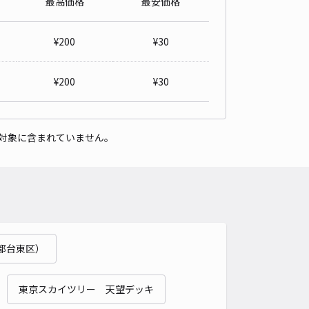
最高価格
最安価格
ウワパーク西新井駅前
5
/ 2件
¥
200
¥
30
,000〜
/ 日
¥100〜 / 15分
貸し可
¥
200
¥
30
時間
24時間営業
タイプ
平置き
再入庫
可
対象に含まれていません。
500cm 以下
車幅
250cm 以下
高さ
制限なし
車種
オートバイ
軽自動車
コンパクトカー
中型車
ワンボックス
大型車・SUV
詳細へ
都台東区）
井本町1丁目26皆川邸☆akippa駐車場
5
/ 1件
,000〜
東京スカイツリー 天望デッキ
/ 日
¥200〜 / 15分