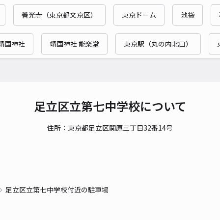
時間
善光寺（東京都文京区）
東京ドーム
池袋
貸出
靖国神社
靖国神社 能楽堂
東京駅（丸の内北口）
長さ
対応
足立区立第七中学校について
住所：東京都足立区関原三丁目32番14号
本木
¥3
当日
足立区立第七中学校付近の駐車場
貸出
長さ