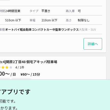
時間
24時間営業
タイプ
平置き
再入庫
可
510cm 以下
車幅
210cm 以下
高さ
制限なし
00~
車種
オートバイ
軽自動車
コンパクトカー
中型車
ワンボックス
大型車・SUV
詳細へ
d2c4]関原2丁目48 個宅アキッパ駐車場
4
/ 1件
00〜
/ 日
¥60〜 / 15分
貸し可
当日予約不可
アアプリです
時間
24時間営業
タイプ
平置き
再入庫
可
可能です。
500cm 以下
車幅
210cm 以下
高さ
制限なし
かります。