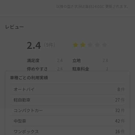
以降の空き状況は毎日24:00に更新されます。
レビュー
2.4
（5件）
満足度
2.4
立地
2.8
停めやすさ
2.4
駐車料金
3
車種ごとの利用実績
オートバイ
8
件
軽自動車
27
件
コンパクトカー
32
件
中型車
42
件
ワンボックス
16
件