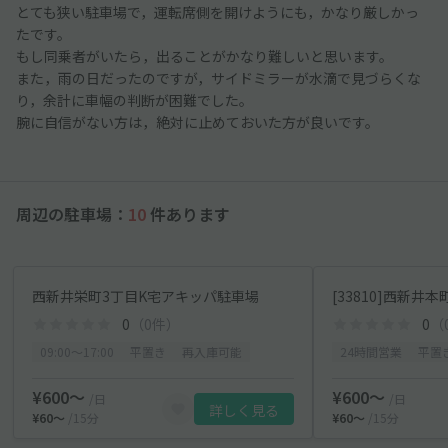
とても狭い駐車場で，運転席側を開けようにも，かなり厳しかっ
たです。
もし同乗者がいたら，出ることがかなり難しいと思います。
また，雨の日だったのですが，サイドミラーが水滴で見づらくな
り，余計に車幅の判断が困難でした。
腕に自信がない方は，絶対に止めておいた方が良いです。
周辺の駐車場：
10
件あります
西新井栄町3丁目K宅アキッパ駐車場
0
（0件）
0
（
09:00〜17:00
平置き
再入庫可能
24時間営業
平置
¥600〜
¥600〜
/日
/日
詳しく見る
¥60〜
/15分
¥60〜
/15分