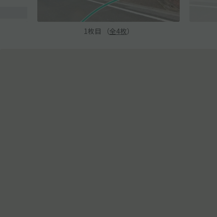
1
枚目 （
全
4
枚
）