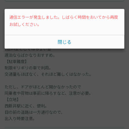
中型車
2022/10/21
通信エラーが発生しました。しばらく時間をおいてから再度
お試しください。
【安全面】
三日間利用、異常なし。
閉じる
【料金】
1日料金としてはちょい安
連泊ならばかなりおすすめ。
【駐車難度】
制限ギリギリの車で利用。
交通量もほぼなく、それほど難しくはなかった。
ただし、ドアがほとんど開かなかったので
同乗者や荷物は事前に降ろすなど、注意が必要。
【立地】
西新井駅に近く、便利。
目の前の道路は一方通行なので、
出入り時要注意。