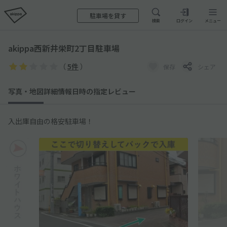
駐車場を貸す
検索
ログイン
メニュー
akippa西新井栄町2丁目駐車場
（
5件
）
保存
シェア
写真・地図
詳細情報
日時の指定
レビュー
入出庫自由の格安駐車場！