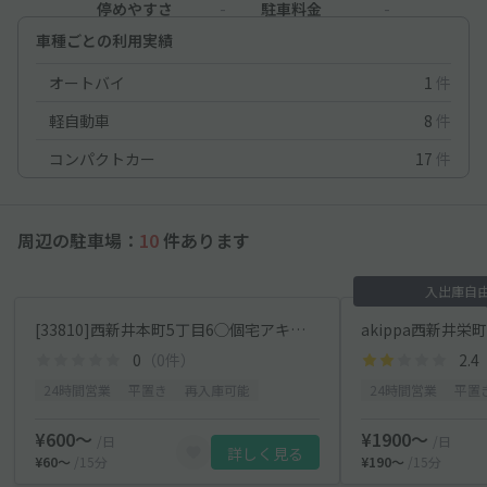
停めやすさ
-
駐車料金
-
車種ごとの利用実績
オートバイ
1
件
軽自動車
8
件
コンパクトカー
17
件
周辺の駐車場：
10
件あります
入出庫自
[33810]西新井本町5丁目6◯個宅アキッパ駐車場
akippa西新井栄
0
（0件）
2.4
24時間営業
平置き
再入庫可能
24時間営業
平置
¥600〜
¥1900〜
/日
/日
詳しく見る
¥60〜
/15分
¥190〜
/15分