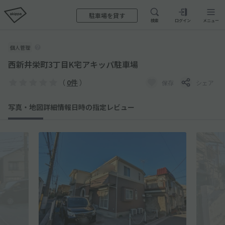
駐車場を貸す
検索
ログイン
メニュー
個人管理
西新井栄町3丁目K宅アキッパ駐車場
（
0件
）
保存
シェア
写真・地図
詳細情報
日時の指定
レビュー