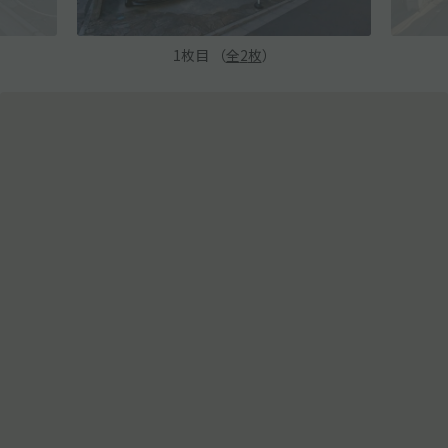
1
枚目 （
全
2
枚
）