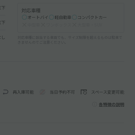
以下
対応車種
オートバイ
軽自動車
コンパクトカー
以下
中型車
ワンボックス
大型車・SUV
なし
対応車種に該当する車両でも、サイズ制限を超えるものは駐車で
きませんのでご注意ください。
再入庫可能
当日予約不可
スペース変更可能
各特徴の説明