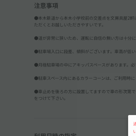
注意事項
●本木新道から本木小学校前の交差点を文房具屋2軒
ただくとお越しいただきやすいです。
●道が非常に狭いため、運転に自信の無い方は十分に
●駐車場入口に段差、傾斜がございます。車高が低い
●月極駐車場の中にアキッパスペースがあります。必
●駐車スペース内にあるカラーコーンは、ご利用時に
●車止めを後ろの方に設置してますので車の形次第で
をつけて下さい。
利用日時の指定