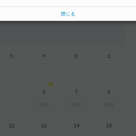
閉じる
水
木
金
土
6
7
8
¥350
¥350
¥350
12
13
14
15