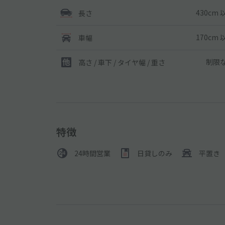
430cm 
長さ
170cm 
車幅
制限
高さ / 車下 / タイヤ幅 /
重さ
特徴
24時間営業
日貸しのみ
平置き