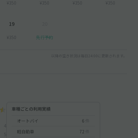
¥350
¥350
¥350
¥350
19
20
¥350
先行予約
以降の空き状況は毎日24:00に更新されます。
車種ごとの利用実績
オートバイ
6
件
4
軽自動車
72
件
5