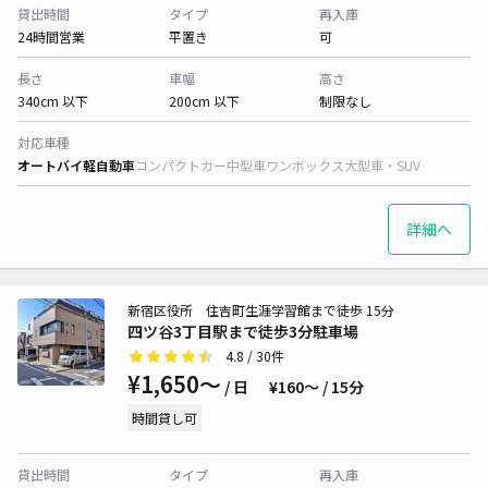
貸出時間
タイプ
再入庫
24時間営業
平置き
可
長さ
車幅
高さ
340cm 以下
200cm 以下
制限なし
対応車種
オートバイ
軽自動車
コンパクトカー
中型車
ワンボックス
大型車・SUV
詳細へ
新宿区役所 住吉町生涯学習館まで徒歩 15分
四ツ谷3丁目駅まで徒歩3分駐車場
4.8
/ 30件
¥1,650〜
/ 日
¥160〜 / 15分
時間貸し可
貸出時間
タイプ
再入庫