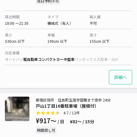
当日予約不可
貸出時間
タイプ
再入庫
18:00 〜21:30
機械式（有人）
不可
長さ
車幅
高さ
530cm 以下
190cm 以下
155cm 以下
対応車種
オートバイ
軽自動車
コンパクトカー
中型車
ワンボックス
大型車・SUV
詳細へ
新宿区役所 住吉町生涯学習館まで徒歩 24分
戸山1丁目16番駐車場（屋根付）
4.7
/ 12件
¥917〜
/ 日
¥82〜 / 15分
時間貸し可