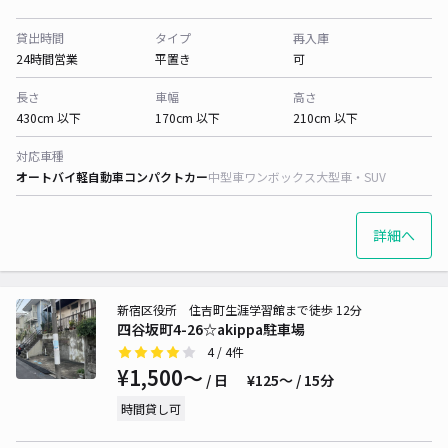
貸出時間
タイプ
再入庫
24時間営業
平置き
可
長さ
車幅
高さ
430cm 以下
170cm 以下
210cm 以下
対応車種
オートバイ
軽自動車
コンパクトカー
中型車
ワンボックス
大型車・SUV
詳細へ
新宿区役所 住吉町生涯学習館まで徒歩 12分
四谷坂町4-26☆akippa駐車場
4
/ 4件
¥1,500〜
/ 日
¥125〜 / 15分
時間貸し可