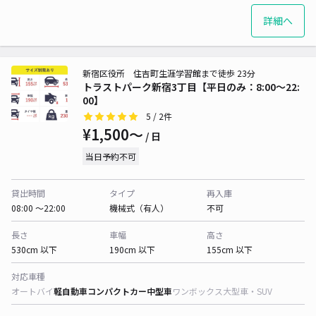
詳細へ
新宿区役所 住吉町生涯学習館まで徒歩 23分
トラストパーク新宿3丁目【平日のみ：8:00～22:
00】
5
/ 2件
¥1,500〜
/ 日
当日予約不可
貸出時間
タイプ
再入庫
08:00 〜22:00
機械式（有人）
不可
長さ
車幅
高さ
530cm 以下
190cm 以下
155cm 以下
対応車種
オートバイ
軽自動車
コンパクトカー
中型車
ワンボックス
大型車・SUV