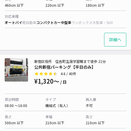
460cm 以下
220cm 以下
180cm 以下
対応車種
オートバイ
軽自動車
コンパクトカー
中型車
ワンボックス
大型車・SUV
詳細へ
新宿区役所 住吉町生涯学習館まで徒歩 21分
公共新宿パーキング【平日のみ】
4.6
/ 40件
¥1,320〜
/ 日
貸出時間
タイプ
再入庫
08:00 〜16:00
機械式（有人）
不可
長さ
車幅
高さ
500cm 以下
210cm 以下
210cm 以下