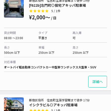
新宿区役所 住吉町生涯学習館まで徒歩 19分
[f622b]左門町◎個宅アキッパ駐車場
5
/ 1件
¥2,000〜
/ 日
貸出時間
タイプ
再入庫
08:00 〜23:00
平置き
可
長さ
車幅
高さ
500cm 以下
250cm 以下
250cm 以下
対応車種
オートバイ
軽自動車
コンパクトカー
中型車
ワンボックス
大型車・SUV
詳細へ
新宿区役所 住吉町生涯学習館まで徒歩 17分
イシクラビル◎アキッパ駐車場
5
/ 1件