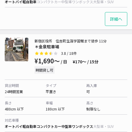
オートバイ
軽自動車
コンパクトカー
中型車
ワンボックス
大型車・SUV
詳細へ
新宿区役所 住吉町生涯学習館まで徒歩 11分
＊金泉駐車場
3.8
/ 18件
¥1,690〜
/ 日
¥170〜 / 15分
時間貸し可
貸出時間
タイプ
再入庫
24時間営業
平置き
可
長さ
車幅
高さ
480cm 以下
180cm 以下
制限なし
対応車種
オートバイ
軽自動車
コンパクトカー
中型車
ワンボックス
大型車・SUV