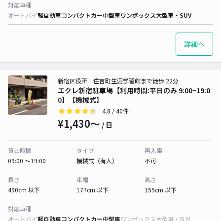
対応車種
オートバイ
軽自動車
コンパクトカー
中型車
ワンボックス
大型車・SUV
詳細へ
新宿区役所 住吉町生涯学習館まで徒歩 22分
エクレ新宿駐車場【利用時間:平日のみ 9:00~19:0
0】【機械式】
4.8
/ 40件
¥1,430〜
/ 日
貸出時間
タイプ
再入庫
09:00 〜19:00
機械式（有人）
不可
長さ
車幅
高さ
490cm 以下
177cm 以下
155cm 以下
対応車種
オートバイ
軽自動車
コンパクトカー
中型車
ワンボックス
大型車・SUV