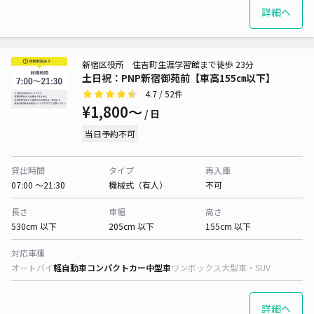
詳細へ
新宿区役所 住吉町生涯学習館まで徒歩 23分
土日祝：PNP新宿御苑前【車高155㎝以下】
4.7
/ 52件
¥1,800〜
/ 日
当日予約不可
貸出時間
タイプ
再入庫
07:00 〜21:30
機械式（有人）
不可
長さ
車幅
高さ
530cm 以下
205cm 以下
155cm 以下
対応車種
オートバイ
軽自動車
コンパクトカー
中型車
ワンボックス
大型車・SUV
詳細へ