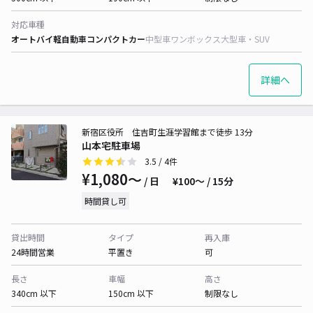
対応車種
オートバイ
軽自動車
コンパクトカー
中型車
ワンボックス
大型車・SUV
詳細へ
新宿区役所 住吉町生涯学習館まで徒歩 13分
山本宅駐車場
3.5
/ 4件
¥1,080〜
/ 日
¥100〜 / 15分
時間貸し可
貸出時間
タイプ
再入庫
24時間営業
平置き
可
長さ
車幅
高さ
340cm 以下
150cm 以下
制限なし