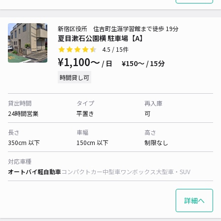
新宿区役所 住吉町生涯学習館まで徒歩 19分
夏目漱石公園横 駐車場【A】
4.5
/ 15件
¥1,100〜
/ 日
¥150〜 / 15分
時間貸し可
貸出時間
タイプ
再入庫
24時間営業
平置き
可
長さ
車幅
高さ
350cm 以下
150cm 以下
制限なし
対応車種
オートバイ
軽自動車
コンパクトカー
中型車
ワンボックス
大型車・SUV
詳細へ