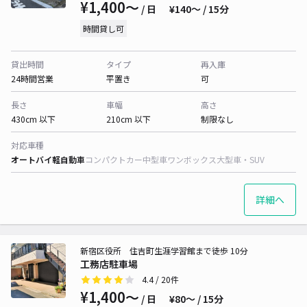
¥1,400〜
/ 日
¥140〜 / 15分
時間貸し可
貸出時間
タイプ
再入庫
24時間営業
平置き
可
長さ
車幅
高さ
430cm 以下
210cm 以下
制限なし
対応車種
オートバイ
軽自動車
コンパクトカー
中型車
ワンボックス
大型車・SUV
詳細へ
新宿区役所 住吉町生涯学習館まで徒歩 10分
工務店駐車場
4.4
/ 20件
¥1,400〜
/ 日
¥80〜 / 15分