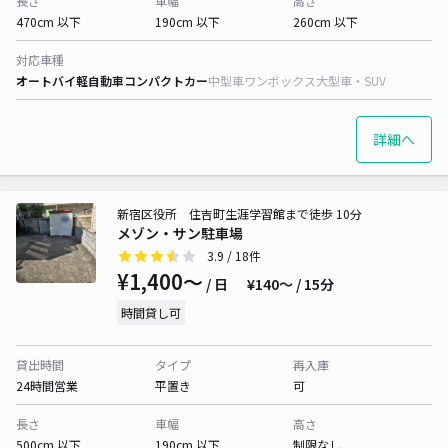
長さ
車幅
高さ
470cm 以下
190cm 以下
260cm 以下
対応車種
オートバイ
軽自動車
コンパクトカー
中型車
ワンボックス
大型車・SUV
詳細へ
新宿区役所 住吉町生涯学習館まで徒歩 10分
メゾン・サン駐車場
3.9
/ 18件
¥1,400〜
/ 日
¥140〜 / 15分
時間貸し可
貸出時間
タイプ
再入庫
24時間営業
平置き
可
長さ
車幅
高さ
500cm 以下
190cm 以下
制限なし