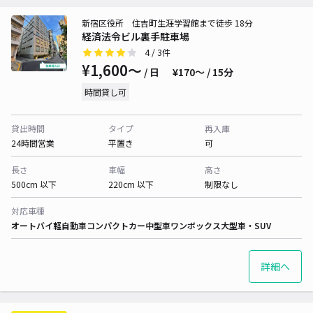
新宿区役所 住吉町生涯学習館まで徒歩 18分
経済法令ビル裏手駐車場
4
/ 3件
¥1,600〜
/ 日
¥170〜 / 15分
時間貸し可
貸出時間
タイプ
再入庫
24時間営業
平置き
可
長さ
車幅
高さ
500cm 以下
220cm 以下
制限なし
対応車種
オートバイ
軽自動車
コンパクトカー
中型車
ワンボックス
大型車・SUV
詳細へ