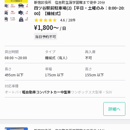
新宿区役所 住吉町生涯学習館まで徒歩 20分
四ツ谷駅前駐車場(2)【平日・土曜のみ：8:00~20:
00】【機械式】
4.6
/ 28件
¥1,800〜
/ 日
当日予約不可
貸出時間
タイプ
再入庫
08:00 〜20:00
機械式（有人）
不可
長さ
車幅
高さ
495cm 以下
175cm 以下
155cm 以下
対応車種
オートバイ
軽自動車
コンパクトカー
中型車
ワンボックス
大型車・SUV
詳細へ