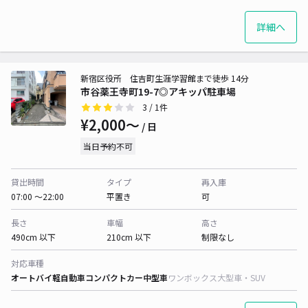
詳細へ
新宿区役所 住吉町生涯学習館まで徒歩 14分
市谷薬王寺町19-7◎アキッパ駐車場
3
/ 1件
¥2,000〜
/ 日
当日予約不可
貸出時間
タイプ
再入庫
07:00 〜22:00
平置き
可
長さ
車幅
高さ
490cm 以下
210cm 以下
制限なし
対応車種
オートバイ
軽自動車
コンパクトカー
中型車
ワンボックス
大型車・SUV