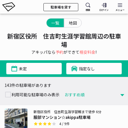
駐車場を貸す
検索
ログイン
メニュー
一覧
地図
新宿区役所 住吉町生涯学習館周辺の駐車
場
アキッパなら
予約
ができて
格安料金
!
未定
指定なし
143件の駐車場があります
利用可能な駐車場のみ表示
新宿区役所 住吉町生涯学習館まで徒歩 6分
服部マンション☆akippa駐車場
4
/ 9件