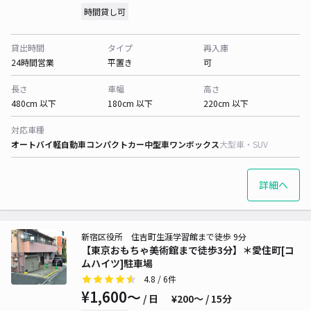
時間貸し可
貸出時間
タイプ
再入庫
24時間営業
平置き
可
長さ
車幅
高さ
480cm 以下
180cm 以下
220cm 以下
対応車種
オートバイ
軽自動車
コンパクトカー
中型車
ワンボックス
大型車・SUV
詳細へ
新宿区役所 住吉町生涯学習館まで徒歩 9分
【東京おもちゃ美術館まで徒歩3分】＊愛住町[コ
ムハイツ]駐車場
4.8
/ 6件
¥1,600〜
/ 日
¥200〜 / 15分