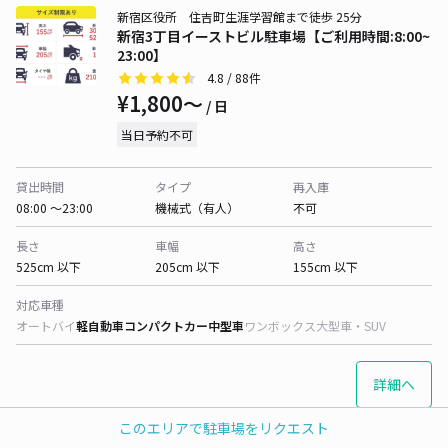
新宿区役所 住吉町生涯学習館まで徒歩 25分
新宿3丁目イーストビル駐車場【ご利用時間:8:00~
23:00】
4.8
/ 88件
¥1,800〜
/ 日
当日予約不可
貸出時間
タイプ
再入庫
08:00 〜23:00
機械式（有人）
不可
長さ
車幅
高さ
525cm 以下
205cm 以下
155cm 以下
対応車種
オートバイ
軽自動車
コンパクトカー
中型車
ワンボックス
大型車・SUV
詳細へ
このエリアで駐車場をリクエスト