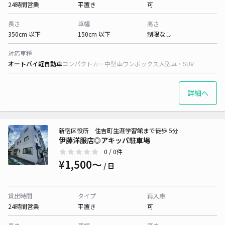
24時間営業
平置き
可
長さ
車幅
高さ
350cm 以下
150cm 以下
制限なし
対応車種
オートバイ
軽自動車
コンパクトカー
中型車
ワンボックス
大型車・SUV
詳細へ
新宿区役所 住吉町生涯学習館まで徒歩 5分
伊藤洋服店◎アキッパ駐車場
0
/ 0件
¥1,500〜
/ 日
貸出時間
タイプ
再入庫
24時間営業
平置き
可