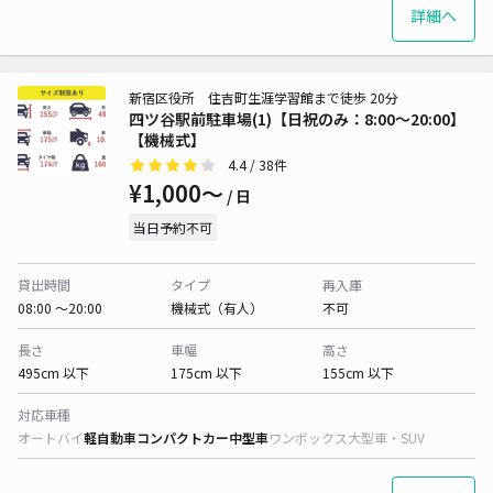
詳細へ
新宿区役所 住吉町生涯学習館まで徒歩 20分
四ツ谷駅前駐車場(1)【日祝のみ：8:00～20:00】
【機械式】
4.4
/ 38件
¥1,000〜
/ 日
当日予約不可
貸出時間
タイプ
再入庫
08:00 〜20:00
機械式（有人）
不可
長さ
車幅
高さ
495cm 以下
175cm 以下
155cm 以下
対応車種
オートバイ
軽自動車
コンパクトカー
中型車
ワンボックス
大型車・SUV