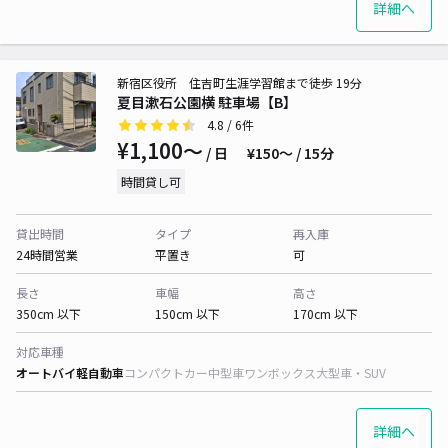
詳細へ
新宿区役所 住吉町生涯学習館まで徒歩 19分
夏目漱石公園横 駐車場【B】
4.8
/ 6件
¥1,100〜
/ 日
¥150〜 / 15分
時間貸し可
貸出時間
タイプ
再入庫
24時間営業
平置き
可
長さ
車幅
高さ
350cm 以下
150cm 以下
170cm 以下
対応車種
オートバイ
軽自動車
コンパクトカー
中型車
ワンボックス
大型車・SUV
詳細へ