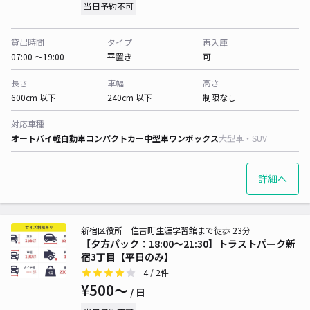
当日予約不可
貸出時間
タイプ
再入庫
07:00 〜19:00
平置き
可
長さ
車幅
高さ
600cm 以下
240cm 以下
制限なし
対応車種
オートバイ
軽自動車
コンパクトカー
中型車
ワンボックス
大型車・SUV
詳細へ
新宿区役所 住吉町生涯学習館まで徒歩 23分
【夕方パック：18:00〜21:30】トラストパーク新
宿3丁目【平日のみ】
4
/ 2件
¥500〜
/ 日