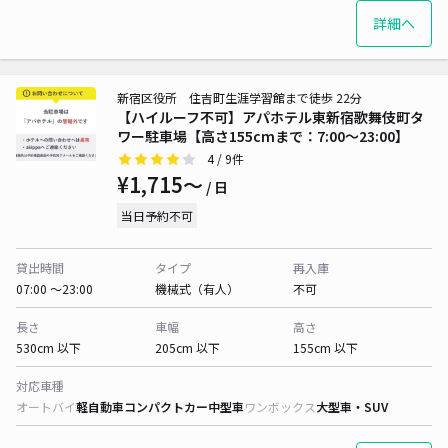
詳細へ
新宿区役所 住吉町生涯学習館まで徒歩 22分
【ハイルーフ不可】アパホテル東新宿歌舞伎町タ
ワー駐車場【高さ155cmまで：7:00〜23:00】
4
/ 9件
¥1,715〜
/ 日
当日予約不可
貸出時間
タイプ
再入庫
07:00 〜23:00
機械式（有人）
不可
長さ
車幅
高さ
530cm 以下
205cm 以下
155cm 以下
対応車種
オートバイ
軽自動車
コンパクトカー
中型車
ワンボックス
大型車・SUV