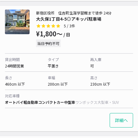
新宿区役所 住吉町生涯学習館まで徒歩 24分
大久保1丁目4-5◎アキッパ駐車場
5
/ 3件
¥1,800〜
/ 日
当日予約不可
貸出時間
タイプ
再入庫
24時間営業
平置き
可
長さ
車幅
高さ
460cm 以下
200cm 以下
230cm 以下
対応車種
オートバイ
軽自動車
コンパクトカー
中型車
ワンボックス
大型車・SUV
詳細へ