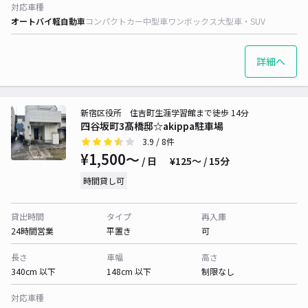
対応車種
オートバイ
軽自動車
コンパクトカー
中型車
ワンボックス
大型車・SUV
詳細へ
新宿区役所 住吉町生涯学習館まで徒歩 14分
四谷坂町3髙橋邸☆akippa駐車場
3.9
/ 8件
¥1,500〜
/ 日
¥125〜 / 15分
時間貸し可
貸出時間
タイプ
再入庫
24時間営業
平置き
可
長さ
車幅
高さ
340cm 以下
148cm 以下
制限なし
対応車種