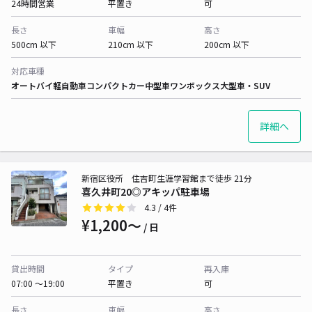
24時間営業
平置き
可
長さ
車幅
高さ
500cm 以下
210cm 以下
200cm 以下
対応車種
オートバイ
軽自動車
コンパクトカー
中型車
ワンボックス
大型車・SUV
詳細へ
新宿区役所 住吉町生涯学習館まで徒歩 21分
喜久井町20◎アキッパ駐車場
4.3
/ 4件
¥1,200〜
/ 日
貸出時間
タイプ
再入庫
07:00 〜19:00
平置き
可
長さ
車幅
高さ