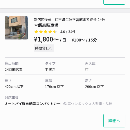
新宿区役所 住吉町生涯学習館まで徒歩 24分
＊飯森駐車場
4.6
/ 34件
¥1,800〜
/ 日
¥100〜 / 15分
時間貸し可
貸出時間
タイプ
再入庫
24時間営業
平置き
可
長さ
車幅
高さ
420cm 以下
170cm 以下
200cm 以下
対応車種
オートバイ
軽自動車
コンパクトカー
中型車
ワンボックス
大型車・SUV
詳細へ