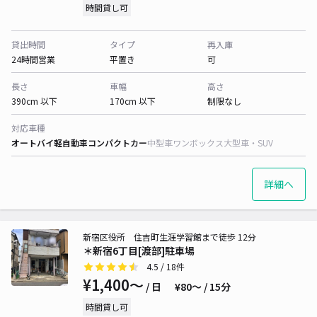
時間貸し可
貸出時間
タイプ
再入庫
24時間営業
平置き
可
長さ
車幅
高さ
390cm 以下
170cm 以下
制限なし
対応車種
オートバイ
軽自動車
コンパクトカー
中型車
ワンボックス
大型車・SUV
詳細へ
新宿区役所 住吉町生涯学習館まで徒歩 12分
＊新宿6丁目[渡部]駐車場
4.5
/ 18件
¥1,400〜
/ 日
¥80〜 / 15分
時間貸し可