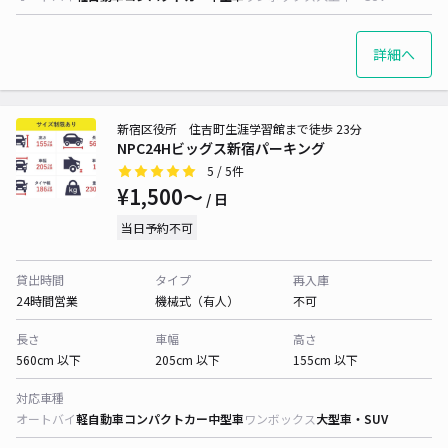
詳細へ
新宿区役所 住吉町生涯学習館まで徒歩 23分
NPC24Hビッグス新宿パーキング
5
/ 5件
¥1,500〜
/ 日
当日予約不可
貸出時間
タイプ
再入庫
24時間営業
機械式（有人）
不可
長さ
車幅
高さ
560cm 以下
205cm 以下
155cm 以下
対応車種
オートバイ
軽自動車
コンパクトカー
中型車
ワンボックス
大型車・SUV