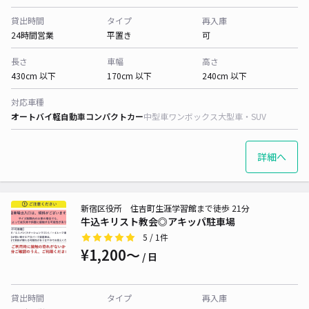
貸出時間
タイプ
再入庫
24時間営業
平置き
可
長さ
車幅
高さ
430cm 以下
170cm 以下
240cm 以下
対応車種
オートバイ
軽自動車
コンパクトカー
中型車
ワンボックス
大型車・SUV
詳細へ
新宿区役所 住吉町生涯学習館まで徒歩 21分
牛込キリスト教会◎アキッパ駐車場
5
/ 1件
¥1,200〜
/ 日
貸出時間
タイプ
再入庫