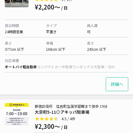
¥2,200〜
/ 日
貸出時間
タイプ
再入庫
24時間営業
平置き
可
長さ
車幅
高さ
377cm 以下
168cm 以下
245cm 以下
対応車種
オートバイ
軽自動車
コンパクトカー
中型車
ワンボックス
大型車・SUV
詳細へ
新宿区役所 住吉町生涯学習館まで徒歩 19分
大京町5-11◎アキッパ駐車場
4.5
/ 4件
¥2,300〜
/ 日